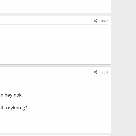
#49
#50
en høy nok.
litt røykpreg?