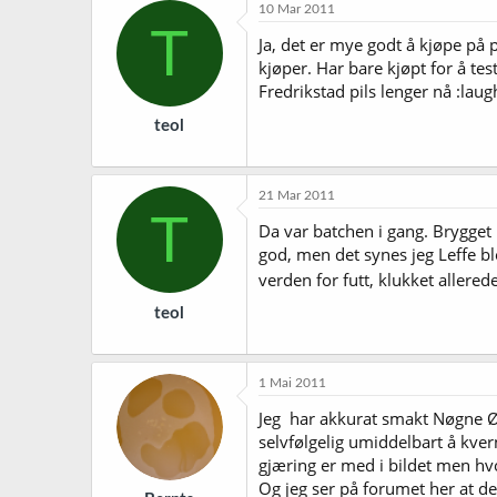
10 Mar 2011
T
Ja, det er mye godt å kjøpe på p
kjøper. Har bare kjøpt for å test
Fredrikstad pils lenger nå :laug
teol
21 Mar 2011
T
Da var batchen i gang. Brygget n
god, men det synes jeg Leffe bl
verden for futt, klukket allered
teol
1 Mai 2011
Jeg har akkurat smakt Nøgne Ø s
selvfølgelig umiddelbart å kvern
gjæring er med i bildet men hvo
Og jeg ser på forumet her at de