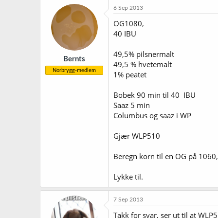
6 Sep 2013
OG1080,
40 IBU
49,5% pilsnermalt
Bernts
49,5 % hvetemalt
Norbrygg-medlem
1% peatet
Bobek 90 min til 40 IBU
Saaz 5 min
Columbus og saaz i WP
Gjær WLP510
Beregn korn til en OG på 1060,
Lykke til.
7 Sep 2013
Takk for svar, ser ut til at WL