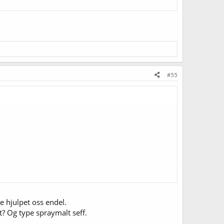
#55
e hjulpet oss endel.
? Og type spraymalt seff.