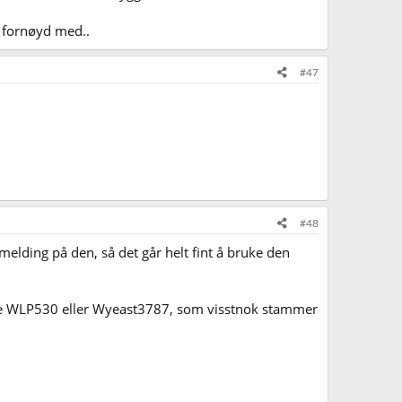
t fornøyd med..
#47
#48
elding på den, så det går helt fint å bruke den
ruke WLP530 eller Wyeast3787, som visstnok stammer