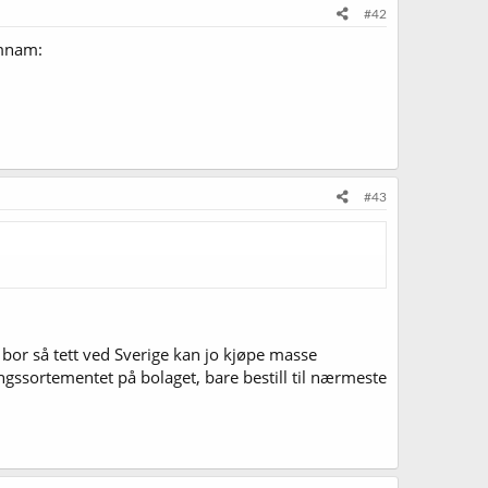
#42
amnam:
#43
bor så tett ved Sverige kan jo kjøpe masse
llingssortementet på bolaget, bare bestill til nærmeste