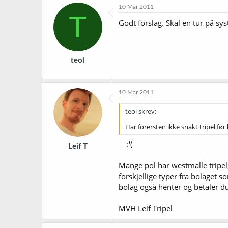
10 Mar 2011
T
Godt forslag. Skal en tur på s
teol
10 Mar 2011
teol skrev:
Har forersten ikke snakt tripel før 
:'(
Leif T
Mange pol har westmalle tripel
forskjellige typer fra bolaget s
bolag også henter og betaler d
MVH Leif Tripel