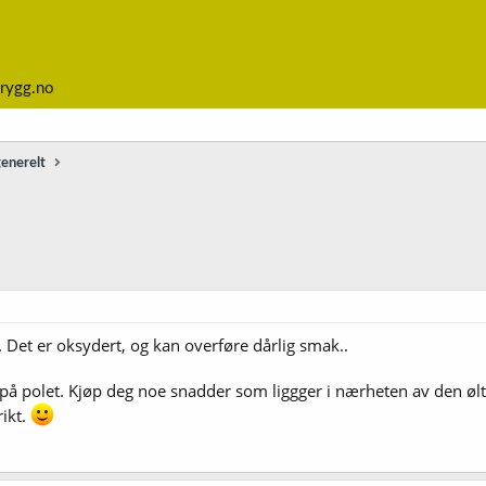
rygg.no
generelt
v. Det er oksydert, og kan overføre dårlig smak..
ur på polet. Kjøp deg noe snadder som liggger i nærheten av den
ikt.