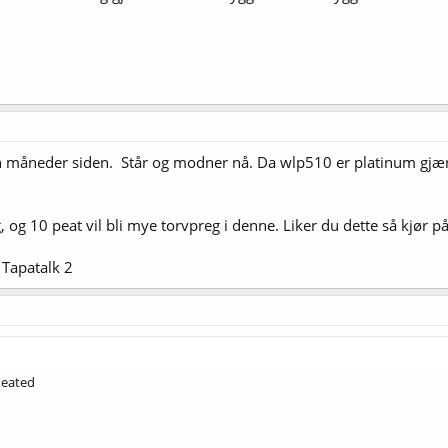
n måneder siden. Står og modner nå. Da wlp510 er platinum gjær, k
g, og 10 peat vil bli mye torvpreg i denne. Liker du dette så kjør på
Tapatalk 2
 Peated