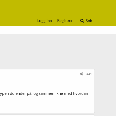
Logg inn
Registrer
Søk
#41
 øltypen du ender på, og sammenlikne med hvordan