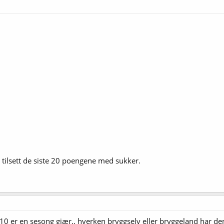
 tilsett de siste 20 poengene med sukker.
P510 er en sesong gjær.. hverken bryggselv eller bryggeland har d