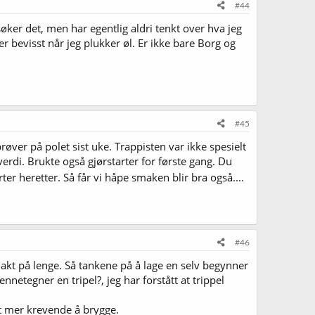
#44
søker det, men har egentlig aldri tenkt over hva jeg
 mer bevisst når jeg plukker øl. Er ikke bare Borg og
#45
røver på polet sist uke. Trappisten var ikke spesielt
erdi. Brukte også gjørstarter for første gang. Du
rter heretter. Så får vi håpe smaken blir bra også....
#46
makt på lenge. Så tankene på å lage en selv begynner
nnetegner en tripel?, jeg har forstått at trippel
et mer krevende å brygge.