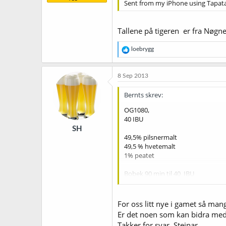
Sent from my iPhone using Tapata
Tallene på tigeren er fra Nøgne 
R
loebrygg
e
a
k
8 Sep 2013
s
j
Bernts skrev:
o
n
OG1080,
e
40 IBU
r
SH
:
49,5% pilsnermalt
49,5 % hvetemalt
1% peatet
Bobek 90 min til 40 IBU
Saaz 5 min
Columbus og Saaz i WP
For oss litt nye i gamet så man
Gjær WLP510
Er det noen som kan bidra med
Takker for svar, Steinar.