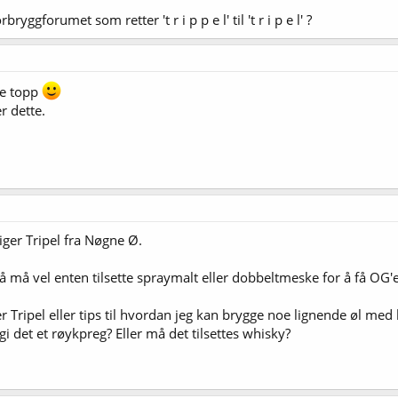
bryggforumet som retter 't r i p p e l' til 't r i p e l' ?
re topp
r dette.
iger Tripel fra Nøgne Ø.
så må vel enten tilsette spraymalt eller dobbeltmeske for å få OG'
 Tripel eller tips til hvordan jeg kan brygge noe lignende øl med 
gi det et røykpreg? Eller må det tilsettes whisky?