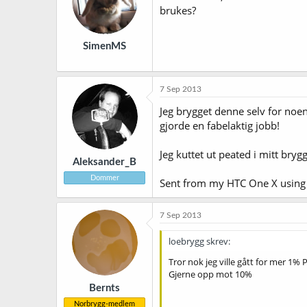
brukes?
SimenMS
7 Sep 2013
Jeg brygget denne selv for noe
gjorde en fabelaktig jobb!
Jeg kuttet ut peated i mitt bryg
Aleksander_B
Dommer
Sent from my HTC One X using 
7 Sep 2013
loebrygg skrev:
Tror nok jeg ville gått for mer 1%
Gjerne opp mot 10%
Bernts
Norbrygg-medlem