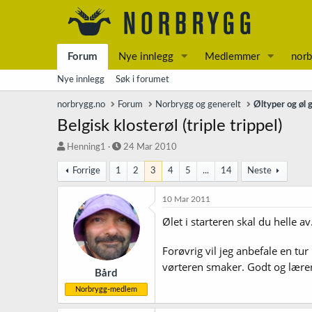
Forum
Nye innlegg
Medlemmer
norb
Nye innlegg
Søk i forumet
norbrygg.no
Forum
Norbrygg og generelt
Øltyper og øl 
Belgisk klosterøl (triple trippel)
T
S
Henning1
24 Mar 2010
r
t
Forrige
1
2
3
4
5
...
14
Neste
å
a
d
r
s
t
10 Mar 2011
t
d
Ølet i starteren skal du helle a
a
a
r
t
t
o
Forøvrig vil jeg anbefale en t
e
vørteren smaker. Godt og lærer
r
Bård
Norbrygg-medlem