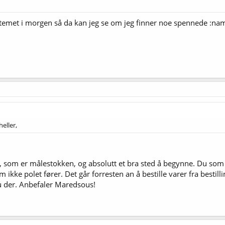
ystemet i morgen så da kan jeg se om jeg finner noe spennede :n
heller,
, som er målestokken, og absolutt et bra sted å begynne. Du som 
om ikke polet fører. Det går forresten an å bestille varer fra besti
u der. Anbefaler Maredsous!