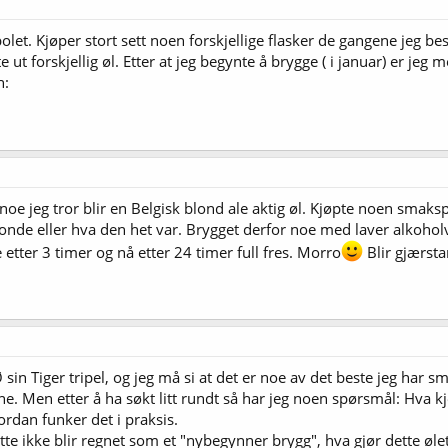
olet. Kjøper stort sett noen forskjellige flasker de gangene jeg be
e ut forskjellig øl. Etter at jeg begynte å brygge ( i januar) er jeg
h:
oe jeg tror blir en Belgisk blond ale aktig øl. Kjøpte noen smaksp
onde eller hva den het var. Brygget derfor noe med laver alkoholv
e etter 3 timer og nå etter 24 timer full fres. Morro
Blir gjærsta
in Tiger tripel, og jeg må si at det er noe av det beste jeg har s
e. Men etter å ha søkt litt rundt så har jeg noen spørsmål: Hva kje
rdan funker det i praksis.
tte ikke blir regnet som et "nybegynner brygg", hva gjør dette øl