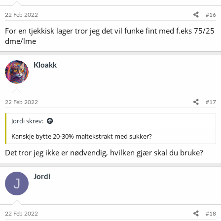
n
e
22 Feb 2022
#16
r
For en tjekkisk lager tror jeg det vil funke fint med f.eks 75/25
:
dme/lme
Kloakk
22 Feb 2022
#17
Jordi skrev:
Kanskje bytte 20-30% maltekstrakt med sukker?
Det tror jeg ikke er nødvendig, hvilken gjær skal du bruke?
Jordi
J
22 Feb 2022
#18