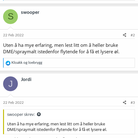
a
k
swooper
S
s
j
o
n
e
22 Feb 2022
#2
r
Uten å ha mye erfaring, men lest litt om å heller bruke
:
DME/spraymalt istedenfor flytende for å få et lysere øl.
R
Kloakk
og
loebrygg
e
a
k
Jordi
J
s
j
o
n
e
22 Feb 2022
#3
r
:
swooper skrev:
Uten å ha mye erfaring, men lest litt om å heller bruke
DME/spraymalt istedenfor flytende for å få et lysere øl.