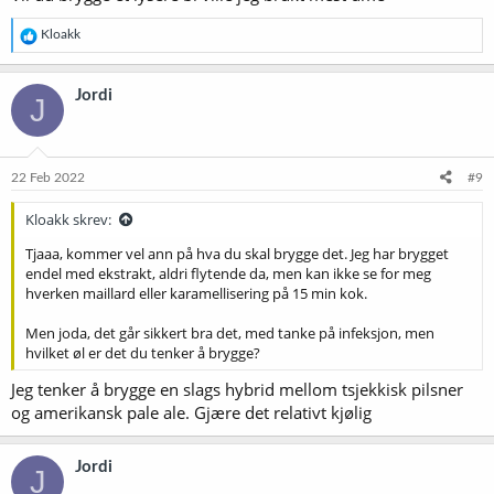
R
Kloakk
e
a
k
Jordi
J
s
j
o
n
e
22 Feb 2022
#9
r
:
Kloakk skrev:
Tjaaa, kommer vel ann på hva du skal brygge det. Jeg har brygget
endel med ekstrakt, aldri flytende da, men kan ikke se for meg
hverken maillard eller karamellisering på 15 min kok.
Men joda, det går sikkert bra det, med tanke på infeksjon, men
hvilket øl er det du tenker å brygge?
Jeg tenker å brygge en slags hybrid mellom tsjekkisk pilsner
og amerikansk pale ale. Gjære det relativt kjølig
Jordi
J