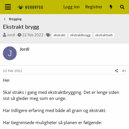
Logg inn
Registrer
Brygging
Ekstrakt brygg
T
S
S
Jordi
22 Feb 2022
ekstrakt
ekstraktbrygg
ekstraktsett
r
t
t
å
a
i
Jordi
d
r
k
J
s
t
k
t
d
o
a
a
r
22 Feb 2022
#1
r
t
d
t
o
Hei
e
r
Skal straks i gang med ekstraktbrygging. Det er lenge siden
sist så gleder meg som en unge.
Har tidligere erfaring med både all grain og ekstrakt.
Har begrensede muligheter så planen er følgende: