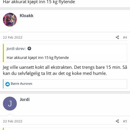
Har akkurat kjøpt inn 15 kg flytende
Kloakk
22 Feb 2022
#4
Jordi skrev:
Har akkurat kjøpt inn 15 kg flytende
Jeg ville uansett kokt all ekstrakten. Det trengs bare 15 min. Så
kan du selvfølgelig ta litt av det og koke med humle.
R
Børre Aursnes
e
a
k
Jordi
J
s
j
o
n
e
22 Feb 2022
#5
r
: