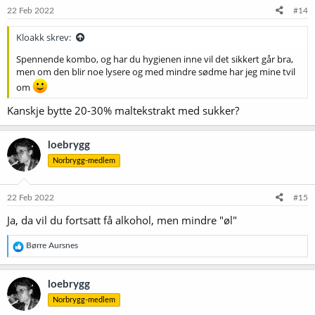
22 Feb 2022
#14
Kloakk skrev:
Spennende kombo, og har du hygienen inne vil det sikkert går bra,
men om den blir noe lysere og med mindre sødme har jeg mine tvil
om
Kanskje bytte 20-30% maltekstrakt med sukker?
loebrygg
Norbrygg-medlem
22 Feb 2022
#15
Ja, da vil du fortsatt få alkohol, men mindre "øl"
R
Børre Aursnes
e
a
k
loebrygg
s
Norbrygg-medlem
j
o