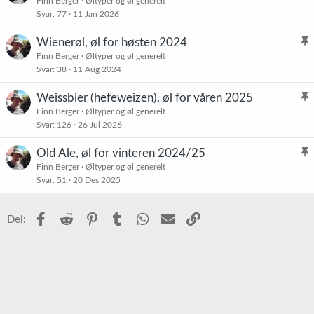
l
Finn Berger
Øltyper og øl generelt
r
Svar
77
11 Jan 2026
i
e
s
t
Wienerøl, øl for høsten 2024
t
l
Finn Berger
Øltyper og øl generelt
r
Svar
38
11 Aug 2024
i
e
s
t
Weissbier (hefeweizen), øl for våren 2025
t
l
Finn Berger
Øltyper og øl generelt
r
Svar
126
26 Jul 2026
i
e
s
t
Old Ale, øl for vinteren 2024/25
t
l
Finn Berger
Øltyper og øl generelt
r
Svar
51
20 Des 2025
i
e
s
t
t
Facebook
Reddit
Pinterest
Tumblr
WhatsApp
E-post
Link
Del:
r
e
t