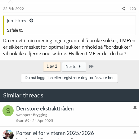
22 Feb 2022
#20
Jordi skrev:
Safale 05
Da er det i min mening ingen grunn til å bruke sukker, LME'en
er sikkert mesket for optimal sukkerinnhold så "bordsukker"
vil nok ikke fjerne noe sødme. Hvilken LME er det du har?
Siste
1 av 2
Neste
Du må logge inn eller registrere deg for å svare her.
Similar threads
Den store ekstrakttråden
S
l
swooper
Brygging
Svar
69
24 Apr 2025
i
s
Porter, øl for vinteren 2025/2026
t