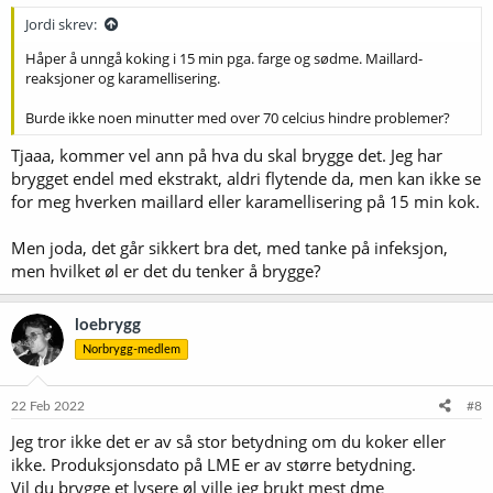
Jordi skrev:
Håper å unngå koking i 15 min pga. farge og sødme. Maillard-
reaksjoner og karamellisering.
Burde ikke noen minutter med over 70 celcius hindre problemer?
Tjaaa, kommer vel ann på hva du skal brygge det. Jeg har
brygget endel med ekstrakt, aldri flytende da, men kan ikke se
for meg hverken maillard eller karamellisering på 15 min kok.
Men joda, det går sikkert bra det, med tanke på infeksjon,
men hvilket øl er det du tenker å brygge?
loebrygg
Norbrygg-medlem
22 Feb 2022
#8
Jeg tror ikke det er av så stor betydning om du koker eller
ikke. Produksjonsdato på LME er av større betydning.
Vil du brygge et lysere øl ville jeg brukt mest dme