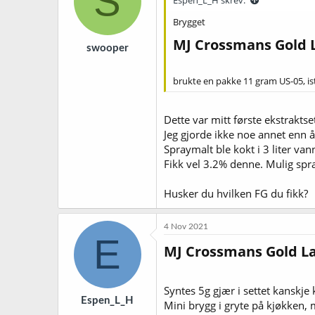
S
Espen_L_H skrev:
Brygget
MJ Crossmans Gold L
swooper
brukte en pakke 11 gram US-05, i
Dette var mitt første ekstraktset
Jeg gjorde ikke noe annet enn 
Spraymalt ble kokt i 3 liter vann
Fikk vel 3.2% denne. Mulig spr
Husker du hvilken FG du fikk?
4 Nov 2021
E
MJ Crossmans Gold La
Syntes 5g gjær i settet kanskje 
Espen_L_H
Mini brygg i gryte på kjøkken, m