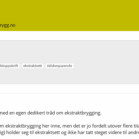
rygg.no
aktoppskrift
ekstraktsett
tidsbesparende
med en egen dedikert tråd om ekstraktbrygging.
 ekstraktbrygging her inne, men det er jo fordelt utover flere tita
) holder seg til ekstraktsett og ikke har tatt steget videre til an