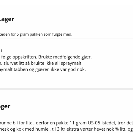
ager​
steden for 5 gram pakken som fulgte med.
t.
å følge oppskriften. Brukte medfølgende gjær.
, slurvet litt så brukte ikke all spraymalt.
aymalt tabben og gjæren ikke var god nok.
ger​
kunne bli for lite , derfor en pakke 11 gram US-05 istedet, tror det
esk og kok med humle , til 3 ltr ekstra vørter hevet nok % litt. og 