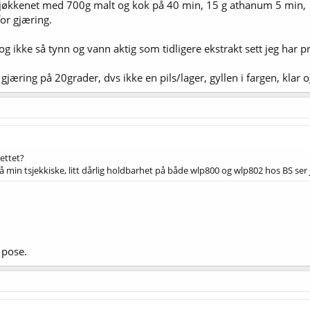
å kjøkkenet med 700g malt og kok på 40 min, 15 g athanum 5 min,
 for gjæring.
og ikke så tynn og vann aktig som tidligere ekstrakt sett jeg har p
gjæring på 20grader, dvs ikke en pils/lager, gyllen i fargen, klar o
ettet?
 på min tsjekkiske, litt dårlig holdbarhet på både wlp800 og wlp802 hos BS ser 
 pose.