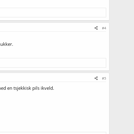
#4
sukker.
#5
ed en tsjekkisk pils ikveld.