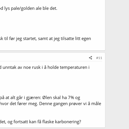
d lys pale/golden ale ble det.
il før jeg startet, samt at jeg tilsatte litt egen
#11
d unntak av noe rusk i å holde temperaturen i
å at alt går i gjæren: Ølen skal ha 7% og
r hvor det fører meg. Denne gangen prøver vi å måle
det, og fortsatt kan få flaske karbonering?