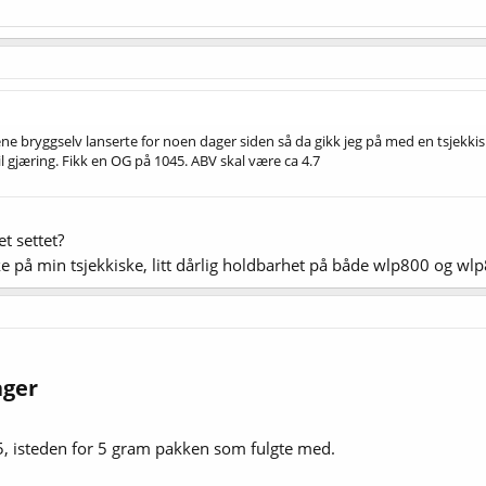
ene bryggselv lanserte for noen dager siden så da gikk jeg på med en tsjekkisk
 til gjæring. Fikk en OG på 1045. ABV skal være ca 4.7
t settet?
ruke på min tsjekkiske, litt dårlig holdbarhet på både wlp800 og w
ger​
, isteden for 5 gram pakken som fulgte med.