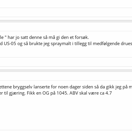
lle " har jo satt denne så må gi den et forsøk.
 US-05 og så brukte jeg spraymalt i tillegg til medfølgende drue
ettene bryggselv lanserte for noen dager siden så da gikk jeg på m
iter til gjæring. Fikk en OG på 1045. ABV skal være ca 4.7