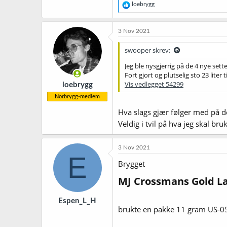
R
loebrygg
e
a
k
3 Nov 2021
s
j
swooper skrev:
o
n
Jeg ble nysgjerrig på de 4 nye sett
e
Fort gjort og plutselig sto 23 liter
r
Vis vedlegget 54299
loebrygg
:
Norbrygg-medlem
Hva slags gjær følger med på de
Veldig i tvil på hva jeg skal b
3 Nov 2021
E
Brygget
MJ Crossmans Gold La
Espen_L_H
brukte en pakke 11 gram US-05