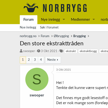
Forum
Nye innlegg
Medlemmer
norb
Nye innlegg
Søk i forumet
norbrygg.no
Forum
Ølbrygging
Brygging
Den store ekstrakttråden
T
S
S
swooper
3 Okt 2021
ekstrakt
ekstraktbrygg
ekstr
r
t
t
å
a
i
1
2
3
4
Neste
d
r
k
s
t
k
3 Okt 2021
t
d
o
S
a
a
r
r
t
d
Hei !
t
o
Tenkte det kunne være supert 
e
r
swooper
Det finnes mye godt lesestoff om
Det er nok mange som (foreløpig