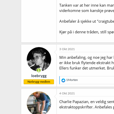
Tanken var at her inne kan man 
viderkomne som kanskje prøver 
Anbefaler å sjekke ut "craigtu
Kjør på i denne tråden, still 
3 Okt 2021
Min anbefaling, og noe jeg har 
er ikke bruk flytende ekstrakt 
Ellers funker det utmerket. Bruk
loebrygg
R
1Morten
Norbrygg-medlem
e
a
k
4 Okt 2021
s
j
Charlie Papazian, en veldig se
o
ekstraktoppskrifter. Anbefales 
n
e