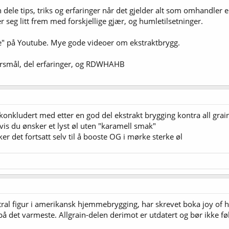
dele tips, triks og erfaringer når det gjelder alt som omhandler ek
seg litt frem med forskjellige gjær, og humletilsetninger.
be" på Youtube. Mye gode videoer om ekstraktbrygg.
spørsmål, del erfaringer, og RDWHAHB
konkludert med etter en god del ekstrakt brygging kontra all grai
hvis du ønsker et lyst øl uten "karamell smak"
er det fortsatt selv til å booste OG i mørke sterke øl
ntral figur i amerikansk hjemmebrygging, har skrevet boka joy o
på det varmeste. Allgrain-delen derimot er utdatert og bør ikke føl