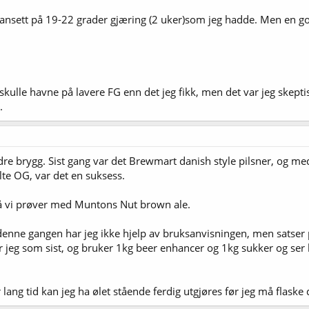
er uansett på 19-22 grader gjæring (2 uker)som jeg hadde. Men en go
skulle havne på lavere FG enn det jeg fikk, men det var jeg skeptisk t
.
dre brygg. Sist gang var det Brewmart danish style pilsner, og me
lte OG, var det en suksess.
så vi prøver med Muntons Nut brown ale.
denne gangen har jeg ikke hjelp av bruksanvisningen, men satser p
jør jeg som sist, og bruker 1kg beer enhancer og 1kg sukker og se
lang tid kan jeg ha ølet stående ferdig utgjøres før jeg må flaske 