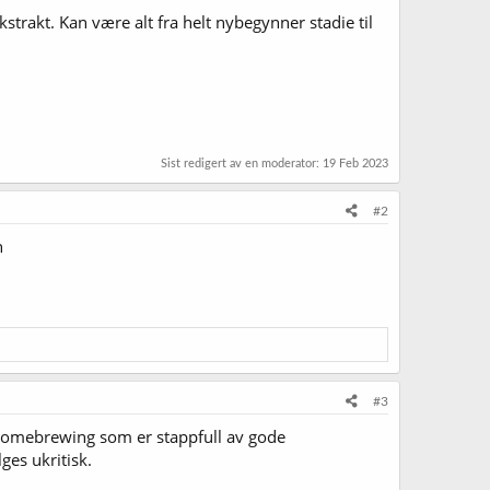
strakt. Kan være alt fra helt nybegynner stadie til
Sist redigert av en moderator:
19 Feb 2023
#2
n
#3
f homebrewing som er stappfull av gode
ges ukritisk.