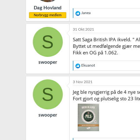
r
Dag Hovland
:
R
Janea
Norbrygg-medlem
e
a
k
31 Okt 2021
s
S
j
Satt Saga British IPA ikveld. " A
o
Byttet ut medfølgende gjær med
n
Fikk en OG på 1.062.
e
r
swooper
:
R
Ekuanot
e
a
k
3 Nov 2021
s
S
j
Jeg ble nysgjerrig på de 4 nye s
o
Fort gjort og plutselig sto 23 l
n
e
r
swooper
: