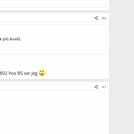
#6
 pils ikveld.
lp802 hos BS ser jeg
#7