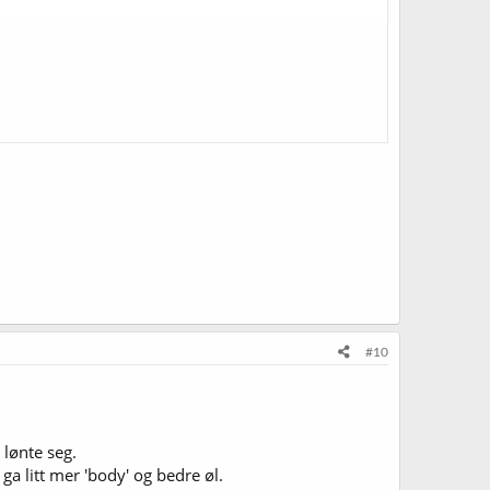
#10
 lønte seg.
ga litt mer 'body' og bedre øl.