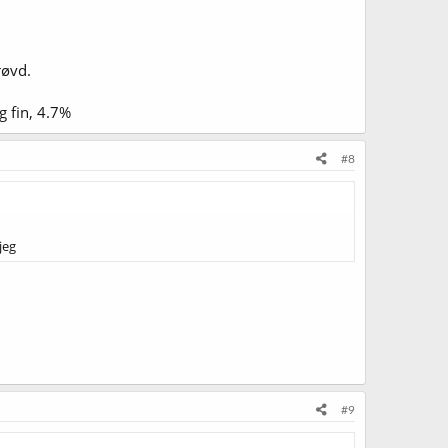
røvd.
g fin, 4.7%
#8
jeg
#9