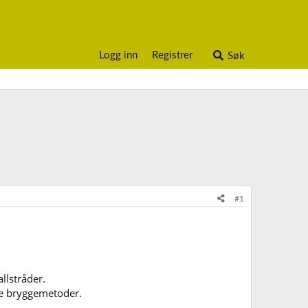
Logg inn
Registrer
Søk
#1
llstråder.
dre bryggemetoder.