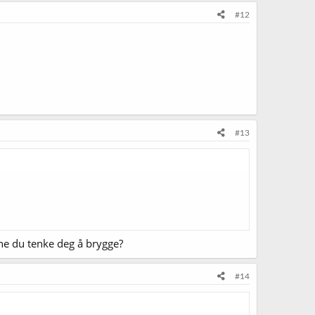
#12
#13
nne du tenke deg å brygge?
#14