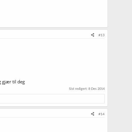
#13
 gjær til deg
Sist redigert:
8 Des 2014
#14