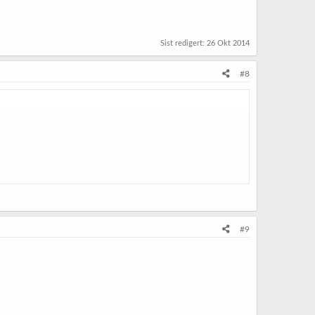
Sist redigert:
26 Okt 2014
#8
#9