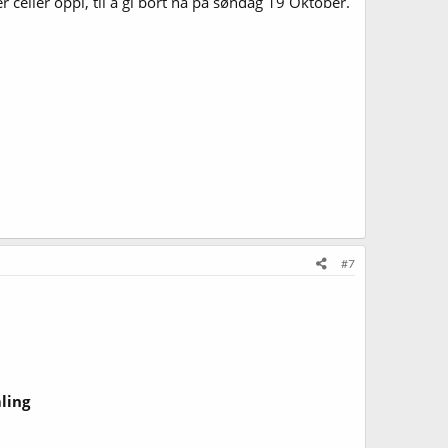
er celler oppi, til å gi bort nå på søndag 19 Oktober.
#7
ling