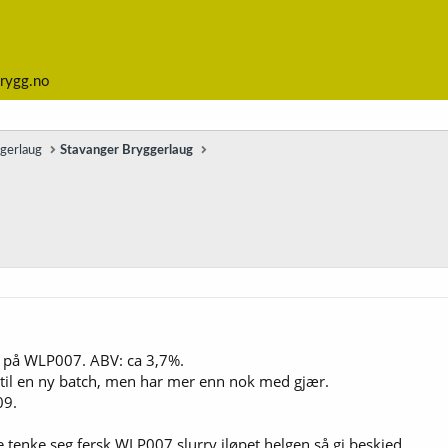
rygg.no
ggerlaug
Stavanger Bryggerlaug
et på WLP007. ABV: ca 3,7%.
 til en ny batch, men har mer enn nok med gjær.
09.
enke seg fersk WLP007 slurry iløpet helgen så gi beskjed.