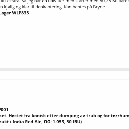
e litt ekstra. Så jeg har en halvliter med starter med 80,25 Milliard
 kjølig og klar til denkantering. Kan hentes på Bryne.
Lager WLP833
P001
ket. Høstet fra konisk etter dumping av trub og før tørrhum
ukt i India Red Ale, OG: 1.053, 50 IBU)