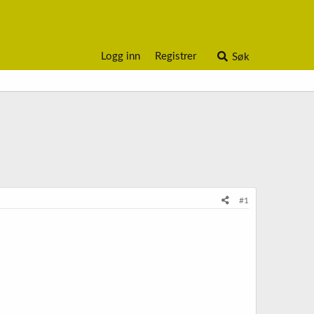
Logg inn
Registrer
Søk
#1