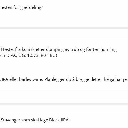
nesten for gjærdeling?
. Høstet fra konisk etter dumping av trub og før tørrhumling
kt i DIPA, OG: 1.073, 80+IBU)
PA eller barley wine. Planlegger du å brygge dette i helga har jeg
 Stavanger som skal lage Black IIPA.