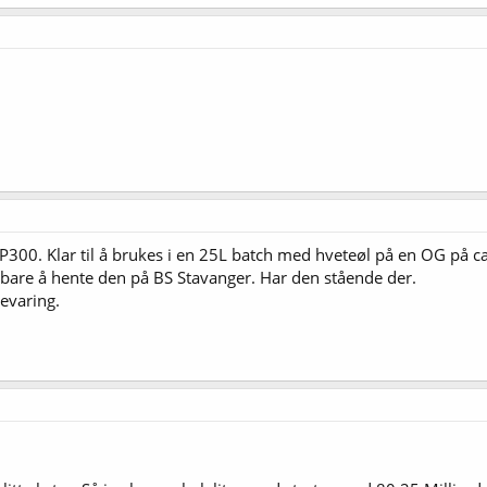
300. Klar til å brukes i en 25L batch med hveteøl på en OG på c
bare å hente den på BS Stavanger. Har den stående der.
evaring.