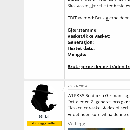
Skal vaske gjæret etter beste e
EDIT av mod: Bruk gjerne denn
Gjærstamme:
Vasket/ikke vasket:
Generasjon:
Høstet dato:
Mengde:
Bruk gjerne denne tråden fr
23 Feb 2014
WLP838 Southern German Lage
Dette er en 2 generasjons gjæ
Flasken er vasket & desinfisert
Er det noen som vil ha denne e
Øldal
Vedlegg
Norbrygg-medlem