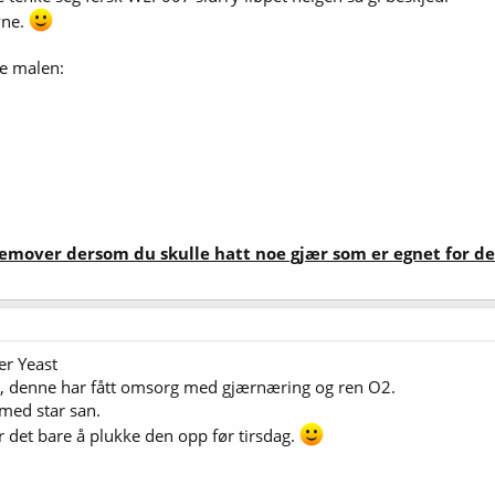
vne.
e malen:
emover dersom du skulle hatt noe gjær som er egnet for del
r Yeast
r, denne har fått omsorg med gjærnæring og ren O2.
 med star san.
r det bare å plukke den opp før tirsdag.