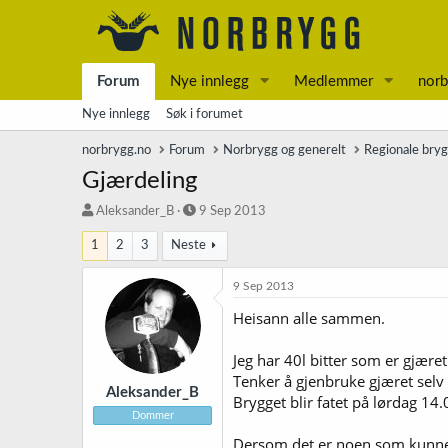
Forum
Nye innlegg
Medlemmer
norb
Nye innlegg
Søk i forumet
norbrygg.no
Forum
Norbrygg og generelt
Regionale bry
Gjærdeling
T
S
Aleksander_B
9 Sep 2013
r
t
1
2
3
Neste
å
a
d
r
s
t
9 Sep 2013
t
d
Heisann alle sammen.
a
a
r
t
t
o
Jeg har 40l bitter som er gjær
e
Tenker å gjenbruke gjæret selv
r
Aleksander_B
Brygget blir fatet på lørdag 14.
Dommer
Dersom det er noen som kunne t