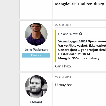
Mengde: 350+ ml ren slurry
27 Okt 2014
Odland skrev:
Vis vedlegget 14861
Gjærstamme
Vasket/ikke vasket: Ikke vaske
Generasjon: 2. generasjon (brukt
Jørn Pedersen
Høstet dato: 25.10.14
Dommer
Mengde: 350+ ml ren slurry
Can I haz?
27 Okt 2014
U may has
Odland