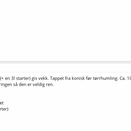
+ en 3l starter) gis vekk. Tappet fra konisk før tørrhumling. Ca
ringen så den er veldig ren.
et
rter)