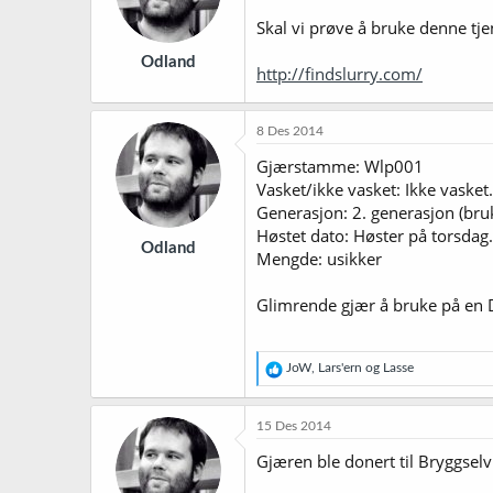
Skal vi prøve å bruke denne tje
Odland
http://findslurry.com/
8 Des 2014
Gjærstamme: Wlp001
Vasket/ikke vasket: Ikke vasket
Generasjon: 2. generasjon (bru
Høstet dato: Høster på torsdag.
Odland
Mengde: usikker
Glimrende gjær å bruke på en DI
R
JoW
,
Lars'ern
og
Lasse
e
a
k
15 Des 2014
s
j
Gjæren ble donert til Bryggselv
o
n