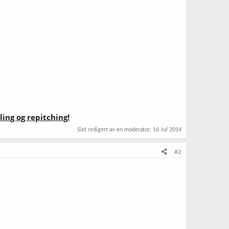
ing og repitching!
Sist redigert av en moderator:
16 Jul 2014
#2