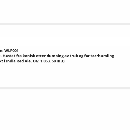
: WLP001
t. Høstet fra konisk etter dumping av trub og før tørrhumling
 i India Red Ale, OG: 1.053, 50 IBU)