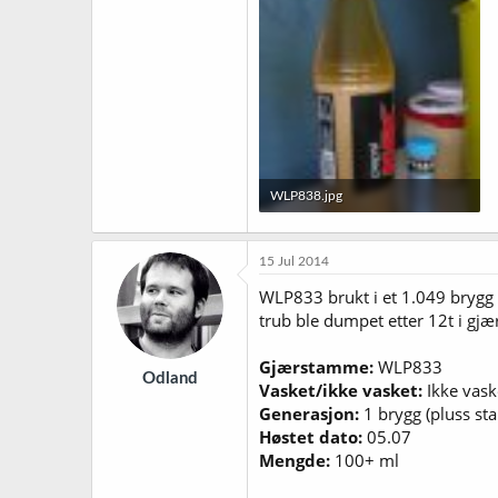
WLP838.jpg
126,6 KB · Sett: 241
15 Jul 2014
WLP833 brukt i et 1.049 brygg (
trub ble dumpet etter 12t i gjæ
Gjærstamme:
WLP833
Odland
Vasket/ikke vasket:
Ikke vask
Generasjon:
1 brygg (pluss sta
Høstet dato:
05.07
Mengde:
100+ ml