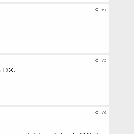
#4
#5
a 1,050.
#6