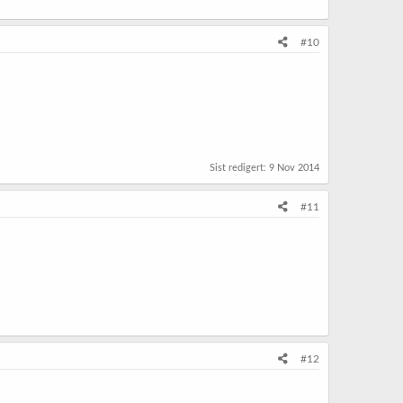
#10
Sist redigert:
9 Nov 2014
#11
#12