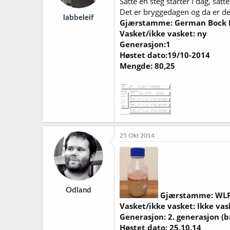
Satte en steg starter i dag, satt
Det er bryggedagen og da er den
labbeleif
Gjærstamme: German Bock 
Vasket/ikke vasket: ny
Generasjon:1
Høstet dato:19/10-2014
Mengde: 80,25
25 Okt 2014
Odland
Gjærstamme: WL
Vasket/ikke vasket: Ikke vas
Generasjon: 2. generasjon (br
Høstet dato: 25.10.14