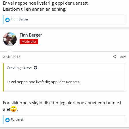
Er vel neppe noe livsfarlig oppi der uansett.
Lærdom til en annen anledning.
R
Finn Berger
e
a
k
Finn Berger
s
Moderator
j
o
n
e
2 Mai 2018
#69
r
:
Grevling skrev:
...
Er vel neppe noe livsfarlig oppi der uansett.
...
For sikkerhets skyld tilsetter jeg aldri noe annet enn humle i
ølet
.
R
Forvirret
e
a