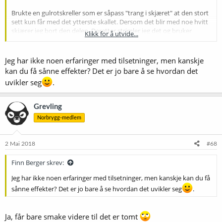
Brukte en gulrotskreller som er såpass "trang i skjæret" at den stort
sett kun får med det ytterste skallet. Dersom det blir med noe hvitt
skjærer jeg bort den delen. Deretter strimler jeg det og bruker
Klikk for å utvide...
humlepose. At noe hvitt kan ha sneket seg med er selvsagt mulig,
men det er ikke snakk om store mengder i så fall. I denne
oppskriften er det også 20g ny knust pepper. Kunne tydelig kjenne
Jeg har ikke noen erfaringer med tilsetninger, men kanskje
det på smaken fram til denne syrlige/vinøse smaken kom, men nå
kan du få sånne effekter? Det er jo bare å se hvordan det
er peppersmaken druknet litt.
uvikler seg
.
Grevling
Norbrygg-medlem
2 Mai 2018
#68
Finn Berger skrev:
Jeg har ikke noen erfaringer med tilsetninger, men kanskje kan du få
sånne effekter? Det er jo bare å se hvordan det uvikler seg
.
Ja, får bare smake videre til det er tomt