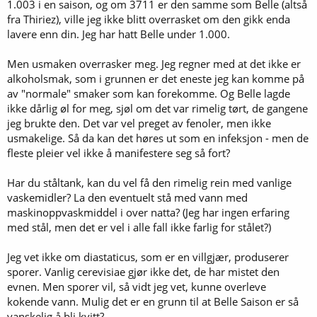
musserende vin. Kan også minne litt om visse typer surøl. Denne
1.003 i en saison, og om 3711 er den samme som Belle (altså
dukket først opp ca. 10 dager ut i gjæringen, og er fortsatt tilstede.
fra Thiriez), ville jeg ikke blitt overrasket om den gikk enda
Antar det først og fremst kommer av den høye utgjæringen, men
lavere enn din. Jeg har hatt Belle under 1.000.
hvis noen har tanker om at det kan være noe annet hører jeg gjerne
om det. Ikke hatt infeksjoner før, så vet ikke helt hva jeg skal kjenne
Men usmaken overrasker meg. Jeg regner med at det ikke er
etter. Skulle gjerne hatt en "profesjonell" smaker i nærheten nå.
alkoholsmak, som i grunnen er det eneste jeg kan komme på
av "normale" smaker som kan forekomme. Og Belle lagde
ikke dårlig øl for meg, sjøl om det var rimelig tørt, de gangene
jeg brukte den. Det var vel preget av fenoler, men ikke
usmakelige. Så da kan det høres ut som en infeksjon - men de
fleste pleier vel ikke å manifestere seg så fort?
Har du ståltank, kan du vel få den rimelig rein med vanlige
vaskemidler? La den eventuelt stå med vann med
maskinoppvaskmiddel i over natta? (Jeg har ingen erfaring
med stål, men det er vel i alle fall ikke farlig for stålet?)
Jeg vet ikke om diastaticus, som er en villgjær, produserer
sporer. Vanlig cerevisiae gjør ikke det, de har mistet den
evnen. Men sporer vil, så vidt jeg vet, kunne overleve
kokende vann. Mulig det er en grunn til at Belle Saison er så
vanskelig å bli kvitt?