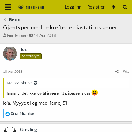
Logg inn
Registrer
Råvarer
Gjærtyper med bekreftede diastaticus gener
T
S
Finn Berger
14 Apr 2018
r
t
å
a
Tor.
d
r
Sentralstyre
s
t
t
d
a
a
18 Apr 2018
#61
r
t
t
o
Mats Ø. skrev:
e
r
Jajaja! Er det ikke lov til å være litt påpasselig da?
Jo'a. Myyye til og med! [emoji5]
R
Einar Michelsen
e
a
k
Grevling