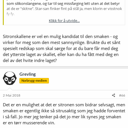
som silikonslangene, og tar til seg missfarging lett uten at det betyr
at de er "skitne". Star-san finker fint på stål ja, men klorin er visstnok
fy fy.
Klikk for å utvide...
Jeg er også overrasket over "usmaken", og jeg sliter litt med å
beskrive den nærmere også, ut over det jeg har beskrevet over. At
en evt. infeksjon skulle gi en slik cider/hvitvin smak etter 9-10 dager
Sitronskallene er vel en mulig kandidat til den smaken - og
virker merkelig. Med tanke på at jeg er temmelig grundig på renhold
virker for meg som den mest sannsynlige. Brukte du et sånt
og desinfisering synes jeg også det ville vært rart om jeg skulle få
spesielt redskap som skal sørge for at du bare får med deg
noe sånt i karet, men det kan jo skje alle om man er uheldig. Nå har
det ytterste laget av skallet, eller kan du ha fått med deg en
jeg forsåvidt forstått at det er normalt at en Saison skal være fruktig
del av det hvite indre laget?
og tørr, og det kan hende at denne har litt ekstra av dette mtp.
utgjæringen og at jeg brukte 30g sitronskall siste 6-7min av
koketiden, men likevel overrasket over at det har blitt så
Grevling
fremtredende i så fall.
Norbrygg-medlem
Jeg får gi den noen dager på fatet og se om det gir noen endring i
samksbildet. Evt. få fatt i noen med usmakskurs og finjusterte
smaksløker som kan gjøre en bedre vurdering enn meg. Ølet er
2 Mai 2018
#66
forsåvidt ikke vondt til tross for dette, så det lar seg jo drikke, men
Det er en mulighet at det er sitronen som bidrar selvsagt, men
det er ikke slik jeg ville det skulle bli, og det er jo irriterende nok i seg
smaken er egentlig ikke så sitrusaktig som jeg hadde forventet
selv.
i så fall. Jo mer jeg tenker på det jo mer lik synes jeg smaken
er en tørr musserende vin.