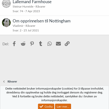
Lallemand Farmhouse
Steinar Huneide
Råvarer
Svar
74
7 Apr 2023
Om opprinnelsen til Nottingham
Vladimir
Råvarer
Svar
2
25 Jul 2021
Facebook
Reddit
Pinterest
Tumblr
WhatsApp
E-post
Link
Del:
Råvarer
Dette nettstedet bruker informasjonskapsler (cookies) for å tilpasse innholdet,
Norbrygg-default
skreddersy din opplevelse og holde deg innlogget dersom du registrerer deg.
Ved å fortsette og bruke dette nettstedet, samtykker du i bruken av
Kontakt oss
Vilkår og regler
Personvernregler
Hjelp
Hjem
R
informasjonskapsler.
S
S
Godta
Lær mer...
®
Community platform by XenForo
© 2010-2023 XenForo Ltd.