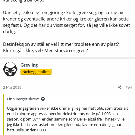
Uansett, skikkelig reingjøring skulle greie seg, og særlig av
kraner og eventuelle andre kriker og kroker gjæren kan sette
seg fast i. Og det har du visst sørget for, så jeg ville ikke sovet
dårlig.
Desinfeksjon av stål er vel litt mer trøblete enn av plast?
Klorin går ikke, vel? Men starsan er greit?
Grevling
Norbrygg-medlem
2 Mai 2018
#64
Finn Berger skrev:
Utgjæringsgraden virker ikke urimelig. Jeg har hatt 566, som tross alt
er litt mindre aggressiv overfor dekstrinene, nede på 1.003 i en
saison, og om 3711 er den samme som Belle (altså fra Thiriez), ville
jeg ikke blitt overrasket om den gikk enda lavere enn din. Jeg har
hatt Belle under 1.000.