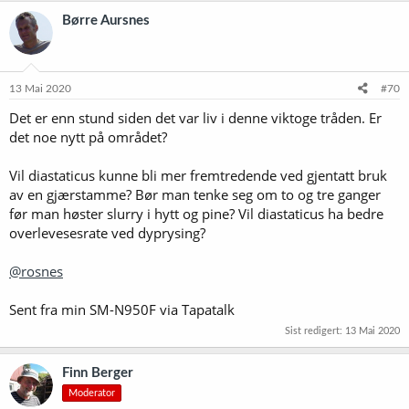
k
Børre Aursnes
s
j
o
n
e
13 Mai 2020
#70
r
Det er enn stund siden det var liv i denne viktoge tråden. Er
:
det noe nytt på området?
Vil diastaticus kunne bli mer fremtredende ved gjentatt bruk
av en gjærstamme? Bør man tenke seg om to og tre ganger
før man høster slurry i hytt og pine? Vil diastaticus ha bedre
overlevesesrate ved dyprysing?
@rosnes
Sent fra min SM-N950F via Tapatalk
Sist redigert:
13 Mai 2020
Finn Berger
Moderator