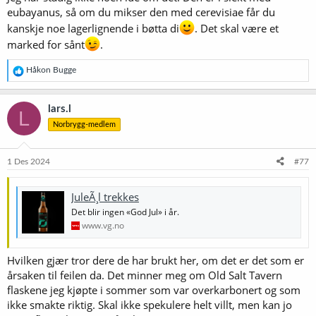
den må i det minste også mistenkes for bære dette genet.
eubayanus, så om du mikser den med cerevisiae får du
kanskje noe lagerlignende i bøtta di
. Det skal være et
3711 French Saison er høyst sannsynlig en ekte diastaticus.
Antakelig samme kilde som Belle Saison.
marked for sånt
.
R
Håkon Bugge
e
a
k
lars.l
L
s
Norbrygg-medlem
j
o
n
e
1 Des 2024
#77
r
:
JuleÃ¸l trekkes
Det blir ingen «God Jul» i år.
www.vg.no
Hvilken gjær tror dere de har brukt her, om det er det som er
årsaken til feilen da. Det minner meg om Old Salt Tavern
flaskene jeg kjøpte i sommer som var overkarbonert og som
ikke smakte riktig. Skal ikke spekulere helt villt, men kan jo