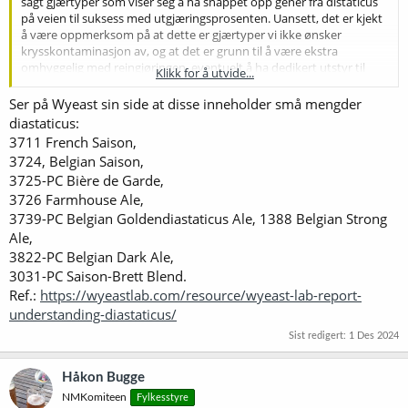
sagt gjærtyper som viser seg å ha snappet opp gener fra distaticus
på veien til suksess med utgjæringsprosenten. Uansett, det er kjekt
å være oppmerksom på at dette er gjærtyper vi ikke ønsker
krysskontaminasjon av, og at det er grunn til å være ekstra
omhyggelig med reingjøringen, eventuelt å ha dedikert utstyr til
Klikk for å utvide...
dem.
Ser på Wyeast sin side at disse inneholder små mengder
Lista kan selvfølgelig ikke gjøre krav på å være fullstendig.
diastaticus:
3711 French Saison,
Cross My Loof Yeast
3724, Belgian Saison,
Lille Saison
3725-PC Bière de Garde,
3726 Farmhouse Ale,
Danstar (fra Lallemand)
Belle Saison.
3739-PC Belgian Goldendiastaticus Ale, 1388 Belgian Strong
Ale,
Fermentis
3822-PC Belgian Dark Ale,
BE-134, WB-06, S-189 (Fermentis har ikke merka den som
3031-PC Saison-Brett Blend.
diastaticus, men WLP885, som stammer fra samme bryggeri, er
Ref.:
https://wyeastlab.com/resource/wyeast-lab-report-
merka. Det er altså litt uklart, men den er ikke en
understanding-diastaticus/
superattenuerende gjær, sjøl om den gjærer bedre ut enn de fleste
andre lagergjærtyper.)
Sist redigert:
1 Des 2024
Mangrove Jacks
M29
Håkon Bugge
NMKomiteen
Fylkesstyre