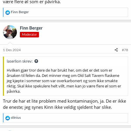
være flere øl som er påvirka.
R
Finn Berger
e
a
k
Finn Berger
s
Moderator
j
o
n
e
1 Des 2024
#78
r
:
laserlion skrev:
Hvilken gjær tror dere de har brukt her, om det er det som er
årsaken til feilen da. Det minner meg om Old Salt Tavern flaskene
jeg kjøpte i sommer som var overkarbonert og som ikke smakte
riktig. Skal ikke spekulere helt villt, men kan jo være flere øl som er
påvirka.
Trur de har et lite problem med kontaminasjon, ja. De er ikke
de eneste; jeg synes Kinn ikke veldig sjeldent har slike.
R
stinius
e
a