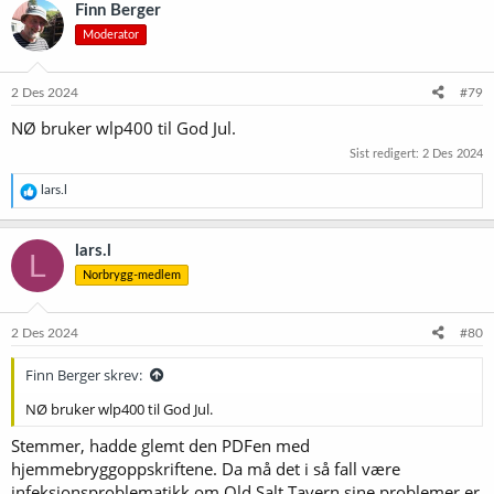
k
Finn Berger
s
Moderator
j
o
n
e
2 Des 2024
#79
r
NØ bruker wlp400 til God Jul.
:
Sist redigert:
2 Des 2024
R
lars.l
e
a
k
lars.l
L
s
Norbrygg-medlem
j
o
n
e
2 Des 2024
#80
r
:
Finn Berger skrev:
NØ bruker wlp400 til God Jul.
Stemmer, hadde glemt den PDFen med
hjemmebryggoppskriftene. Da må det i så fall være
infeksjonsproblematikk om Old Salt Tavern sine problemer er