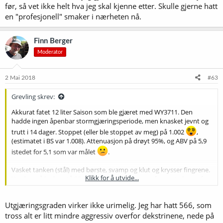
før, så vet ikke helt hva jeg skal kjenne etter. Skulle gjerne hatt
en "profesjonell" smaker i nærheten nå.
Finn Berger
Moderator
2 Mai 2018
#63
Grevling skrev:
Akkurat fatet 12 liter Saison som ble gjæret med WY3711. Den
hadde ingen åpenbar stormgjæringsperiode, men knasket jevnt og
trutt i 14 dager. Stoppet (eller ble stoppet av meg) på 1.002
,
(estimatet i BS var 1.008). Attenuasjon på drøyt 95%, og ABV på 5,9
istedet for 5,1 som var målet
.
Vasket tanken (stål) med børste, svamp og klut og krysser fingrene.
Klikk for å utvide...
Vurderer å la den stå 20 min med kokende vann før neste brygg for
sikkerhets skyld.
Utgjæringsgraden virker ikke urimelig. Jeg har hatt 566, som
Ølet ble (selvsagt) tørt som sand, og har også en syrlig aroma og
smak som jeg ikke var ute etter. Minner litt om cider eller en tørr
tross alt er litt mindre aggressiv overfor dekstrinene, nede på