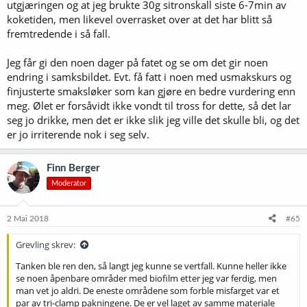
utgjæringen og at jeg brukte 30g sitronskall siste 6-7min av
koketiden, men likevel overrasket over at det har blitt så
fremtredende i så fall.
Jeg får gi den noen dager på fatet og se om det gir noen
endring i samksbildet. Evt. få fatt i noen med usmakskurs og
finjusterte smaksløker som kan gjøre en bedre vurdering enn
meg. Ølet er forsåvidt ikke vondt til tross for dette, så det lar
seg jo drikke, men det er ikke slik jeg ville det skulle bli, og det
er jo irriterende nok i seg selv.
Finn Berger
Moderator
2 Mai 2018
#65
Grevling skrev:
Tanken ble ren den, så langt jeg kunne se vertfall. Kunne heller ikke
se noen åpenbare områder med biofilm etter jeg var ferdig, men
man vet jo aldri. De eneste områdene som forble misfarget var et
par av tri-clamp pakningene. De er vel laget av samme materiale