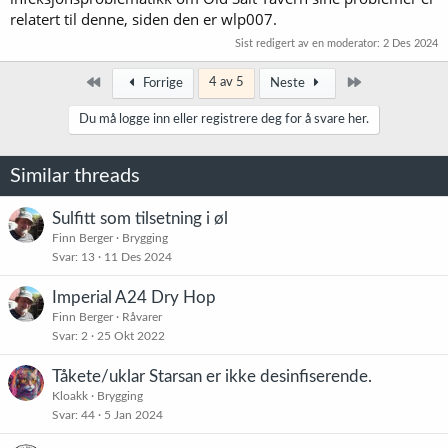
relatert til denne, siden den er wlp007.
Sist redigert av en moderator:
2 Des 2024
Først
Siste
4 av 5
Forrige
Neste
Du må logge inn eller registrere deg for å svare her.
Similar threads
Sulfitt som tilsetning i øl
Finn Berger
Brygging
Svar
13
11 Des 2024
Imperial A24 Dry Hop
Finn Berger
Råvarer
Svar
2
25 Okt 2022
Tåkete/uklar Starsan er ikke desinfiserende.
Kloakk
Brygging
Svar
44
5 Jan 2024