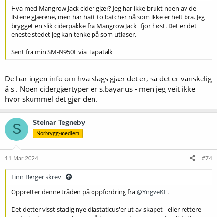
Hva med Mangrow Jack cider gjær? Jeg har ikke brukt noen av de
listene gjærene, men har hatt to batcher nå som ikke er helt bra. Jeg
brygget en slik ciderpakke fra Mangrow Jack i fjor høst. Det er det
eneste stedet jeg kan tenke på som utløser.
Sent fra min SM-N950F via Tapatalk
De har ingen info om hva slags gjær det er, så det er vanskelig
å si. Noen cidergjærtyper er s.bayanus - men jeg veit ikke
hvor skummel det gjør den.
Steinar Tegneby
S
Norbrygg-medlem
11 Mar 2024
#74
Finn Berger skrev:
Oppretter denne tråden på oppfordring fra
@YngveKL
.
Det detter visst stadig nye diastaticus'er ut av skapet - eller rettere