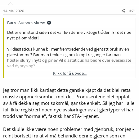
14 Mai 2020
#71
Børre Aursnes skrev:
Det er enn stund siden det var liv i denne viktoge tråden. Er det noe
nytt på området?
Vil diastaticus kunne bli mer fremtredende ved gjentatt bruk av en
gjærstamme? Bør man tenke seg om to og tre ganger før man
høster slurry i hytt og pine? Vil diastaticus ha bedre overlevesesrate
ved dyprysing?
Klikk for å utvide...
@rosnes
Sent fra min SM-N950F via Tapatalk
Jeg tror man fikk kartlagt dette ganske kjapt da det blei retta
massiv oppmerksomhet mot det. Produsentene blei opptatt
av å få dekka seg mot søksmål, ganske enkelt. Så jeg har i alle
fall ikke registrert noen nye avsløringer av at gjærtyper vi har
trodd var "normale", faktisk har STA-1-genet.
Det skulle ikke være noen problemer med gjenbruk, tror jeg -
reint bortsett fra at vi må behandle denne gjæren som en