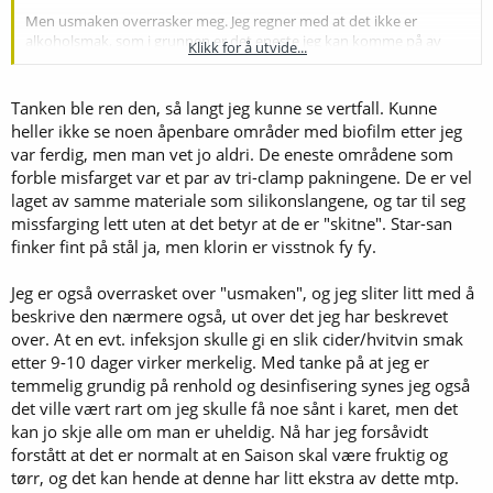
Men usmaken overrasker meg. Jeg regner med at det ikke er
alkoholsmak, som i grunnen er det eneste jeg kan komme på av
Klikk for å utvide...
"normale" smaker som kan forekomme. Og Belle lagde ikke dårlig øl
for meg, sjøl om det var rimelig tørt, de gangene jeg brukte den. Det
var vel preget av fenoler, men ikke usmakelige. Så da kan det høres
Tanken ble ren den, så langt jeg kunne se vertfall. Kunne
ut som en infeksjon - men de fleste pleier vel ikke å manifestere seg
heller ikke se noen åpenbare områder med biofilm etter jeg
så fort?
var ferdig, men man vet jo aldri. De eneste områdene som
forble misfarget var et par av tri-clamp pakningene. De er vel
Har du ståltank, kan du vel få den rimelig rein med vanlige
laget av samme materiale som silikonslangene, og tar til seg
vaskemidler? La den eventuelt stå med vann med
maskinoppvaskmiddel i over natta? (Jeg har ingen erfaring med stål,
missfarging lett uten at det betyr at de er "skitne". Star-san
men det er vel i alle fall ikke farlig for stålet?)
finker fint på stål ja, men klorin er visstnok fy fy.
Jeg vet ikke om diastaticus, som er en villgjær, produserer sporer.
Jeg er også overrasket over "usmaken", og jeg sliter litt med å
Vanlig cerevisiae gjør ikke det, de har mistet den evnen. Men sporer
beskrive den nærmere også, ut over det jeg har beskrevet
vil, så vidt jeg vet, kunne overleve kokende vann. Mulig det er en
over. At en evt. infeksjon skulle gi en slik cider/hvitvin smak
grunn til at Belle Saison er så vanskelig å bli kvitt?
etter 9-10 dager virker merkelig. Med tanke på at jeg er
Uansett, skikkelig reingjøring skulle greie seg, og særlig av kraner og
temmelig grundig på renhold og desinfisering synes jeg også
eventuelle andre kriker og kroker gjæren kan sette seg fast i. Og det
det ville vært rart om jeg skulle få noe sånt i karet, men det
har du visst sørget for, så jeg ville ikke sovet dårlig.
kan jo skje alle om man er uheldig. Nå har jeg forsåvidt
forstått at det er normalt at en Saison skal være fruktig og
Desinfeksjon av stål er vel litt mer trøblete enn av plast? Klorin går
tørr, og det kan hende at denne har litt ekstra av dette mtp.
ikke, vel? Men starsan er greit?