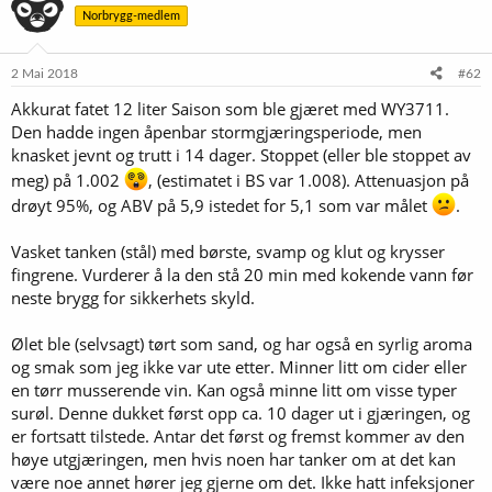
s
Norbrygg-medlem
j
o
n
e
2 Mai 2018
#62
r
Akkurat fatet 12 liter Saison som ble gjæret med WY3711.
:
Den hadde ingen åpenbar stormgjæringsperiode, men
knasket jevnt og trutt i 14 dager. Stoppet (eller ble stoppet av
meg) på 1.002
, (estimatet i BS var 1.008). Attenuasjon på
drøyt 95%, og ABV på 5,9 istedet for 5,1 som var målet
.
Vasket tanken (stål) med børste, svamp og klut og krysser
fingrene. Vurderer å la den stå 20 min med kokende vann før
neste brygg for sikkerhets skyld.
Ølet ble (selvsagt) tørt som sand, og har også en syrlig aroma
og smak som jeg ikke var ute etter. Minner litt om cider eller
en tørr musserende vin. Kan også minne litt om visse typer
surøl. Denne dukket først opp ca. 10 dager ut i gjæringen, og
er fortsatt tilstede. Antar det først og fremst kommer av den
høye utgjæringen, men hvis noen har tanker om at det kan
være noe annet hører jeg gjerne om det. Ikke hatt infeksjoner