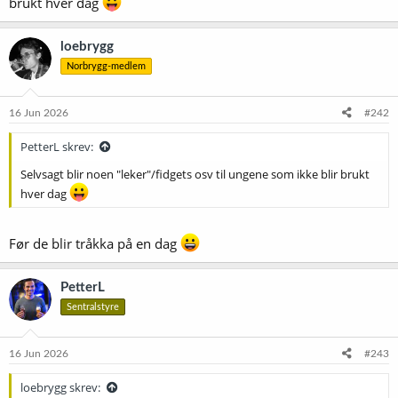
brukt hver dag
loebrygg
Norbrygg-medlem
16 Jun 2026
#242
PetterL skrev:
Selvsagt blir noen "leker"/fidgets osv til ungene som ikke blir brukt
hver dag
Før de blir tråkka på en dag
PetterL
Sentralstyre
16 Jun 2026
#243
loebrygg skrev: