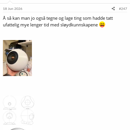
n
e
18 Jun 2026
#247
r
Å så kan man jo også tegne og lage ting som hadde tatt
:
ufattelig mye lenger tid med sløydkunnskapene