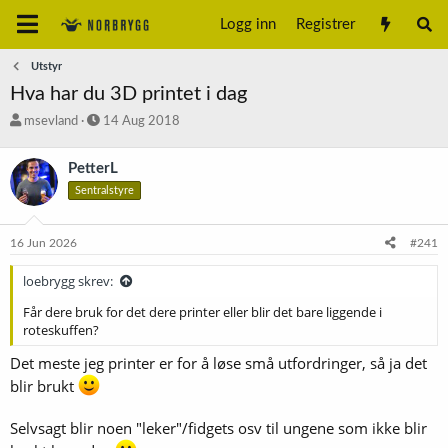
Logg inn
Registrer
Utstyr
Hva har du 3D printet i dag
T
S
msevland
14 Aug 2018
r
t
å
a
PetterL
d
r
Sentralstyre
s
t
t
d
a
a
16 Jun 2026
#241
r
t
t
o
loebrygg skrev:
e
r
Får dere bruk for det dere printer eller blir det bare liggende i
roteskuffen?
Det meste jeg printer er for å løse små utfordringer, så ja det
blir brukt
Selvsagt blir noen "leker"/fidgets osv til ungene som ikke blir