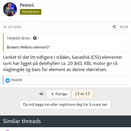
PetterL
Sentralstyre
31 Jul 2026
#258
Terjedd skrev:
Bowers Wilkins element?
Lenket til det litt tidligere i tråden, kanadisk (CSS) elementer
som har ligget på delehyllen ca. 20 år(!). XBL motor gir rå
slaglengde og bass for element av denne størrelsen.
R
Terjedd
e
a
k
Først
13 av 13
Forrige
s
j
Du må logge inn eller registrere deg for å svare her.
o
n
e
Similar threads
r
: