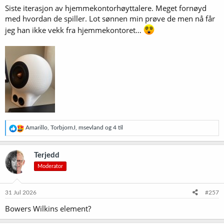
Siste iterasjon av hjemmekontorhøyttalere. Meget fornøyd
:
med hvordan de spiller. Lot sønnen min prøve de men nå får
jeg han ikke vekk fra hjemmekontoret…
R
Amarillo
,
TorbjornJ
,
msevland
og 4 til
e
a
k
Terjedd
s
Moderator
j
o
n
e
31 Jul 2026
#257
r
Bowers Wilkins element?
: