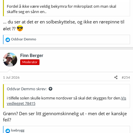
Fordel å ikke være veldig bekymra for mikroplast om man skal
skaffe seg en sånn en..
… du ser at det er en solbeskyttelse, og ikke en rørepinne til
ølet ??
R
Oddvar Demmo
e
a
k
Finn Berger
s
Moderator
j
o
n
e
1 Jul 2026
#254
r
:
Oddvar Demmo skrev:
i tilfelle solen skulle komme nordover så skal det skygges for den.
Vis
vedlegget 78415
Grønn? Den ser litt gjennomskinnelig ut - men det er kanskje
feil?
R
loebrygg