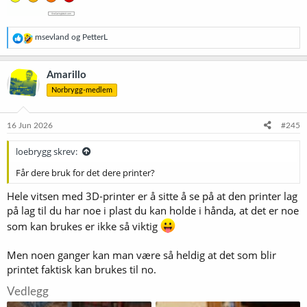
R
msevland
og
PetterL
e
a
k
Amarillo
s
Norbrygg-medlem
j
o
n
e
16 Jun 2026
#245
r
:
loebrygg skrev:
Får dere bruk for det dere printer?
Hele vitsen med 3D-printer er å sitte å se på at den printer lag
på lag til du har noe i plast du kan holde i hånda, at det er noe
som kan brukes er ikke så viktig
Men noen ganger kan man være så heldig at det som blir
printet faktisk kan brukes til no.
Vedlegg