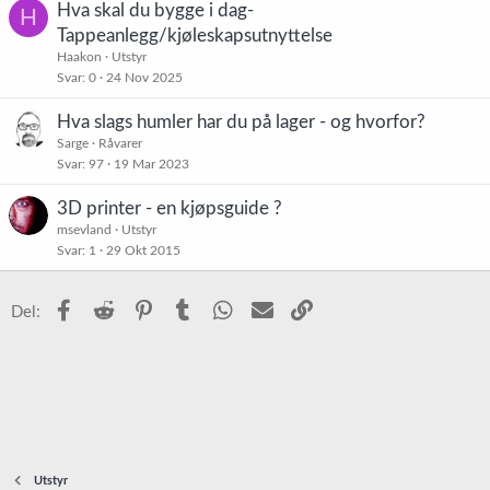
Hva skal du bygge i dag-
H
Tappeanlegg/kjøleskapsutnyttelse
Haakon
Utstyr
Svar
0
24 Nov 2025
Hva slags humler har du på lager - og hvorfor?
Sarge
Råvarer
Svar
97
19 Mar 2023
3D printer - en kjøpsguide ?
msevland
Utstyr
Svar
1
29 Okt 2015
Facebook
Reddit
Pinterest
Tumblr
WhatsApp
E-post
Link
Del:
Utstyr