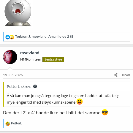
R
TorbjornJ
,
msevland
,
Amarillo
og 2 til
e
a
k
msevland
s
NMKomiteen
Sentralstyre
j
o
n
e
19 Jun 2026
#248
r
:
PetterL skrev:
Å så kan man jo også tegne og lage ting som hadde tatt ufattelig
mye lenger tid med sløydkunnskapene
Den der i 2’ x 4’ hadde ikke helt blitt det samme
R
PetterL
e
a