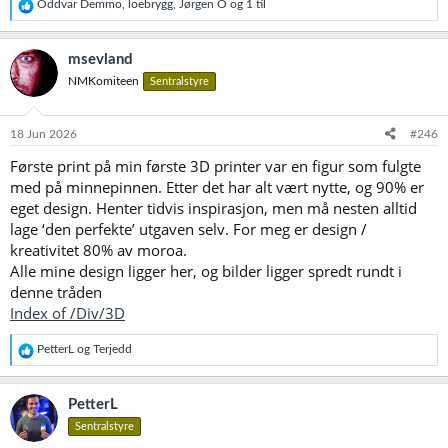
R
Oddvar Demmo
,
loebrygg
,
Jørgen O
og 1 til
e
a
k
msevland
s
NMKomiteen
Sentralstyre
j
o
n
e
18 Jun 2026
#246
r
Første print på min første 3D printer var en figur som fulgte
:
med på minnepinnen. Etter det har alt vært nytte, og 90% er
eget design. Henter tidvis inspirasjon, men må nesten alltid
lage ‘den perfekte’ utgaven selv. For meg er design /
kreativitet 80% av moroa.
Alle mine design ligger her, og bilder ligger spredt rundt i
denne tråden
Index of /Div/3D
R
PetterL
og
Terjedd
e
a
k
PetterL
s
Sentralstyre
j
o