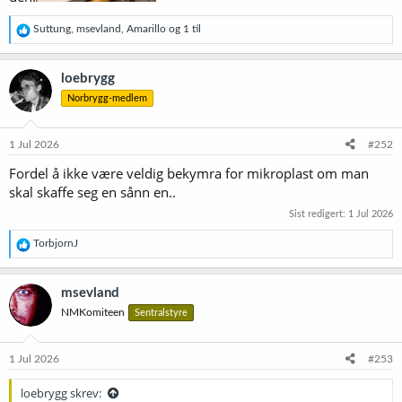
R
Suttung
,
msevland
,
Amarillo
og 1 til
e
a
k
loebrygg
s
Norbrygg-medlem
j
o
n
e
1 Jul 2026
#252
r
Fordel å ikke være veldig bekymra for mikroplast om man
:
skal skaffe seg en sånn en..
Sist redigert:
1 Jul 2026
R
TorbjornJ
e
a
k
msevland
s
NMKomiteen
Sentralstyre
j
o
n
e
1 Jul 2026
#253
r
:
loebrygg skrev: