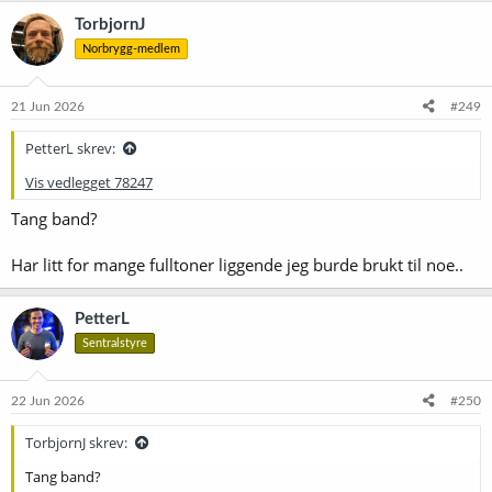
k
TorbjornJ
s
Norbrygg-medlem
j
o
n
e
21 Jun 2026
#249
r
:
PetterL skrev:
Vis vedlegget 78247
Tang band?
Har litt for mange fulltoner liggende jeg burde brukt til noe..
PetterL
Sentralstyre
22 Jun 2026
#250
TorbjornJ skrev:
Tang band?