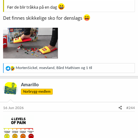
Før de blir tråkka på en dag
Det finnes skikkelige sko for denslags
R
MortenSickel
,
msevland
,
Bård Mathisen
og 1 til
e
a
k
Amarillo
s
Norbrygg-medlem
j
o
n
e
16 Jun 2026
#244
r
: