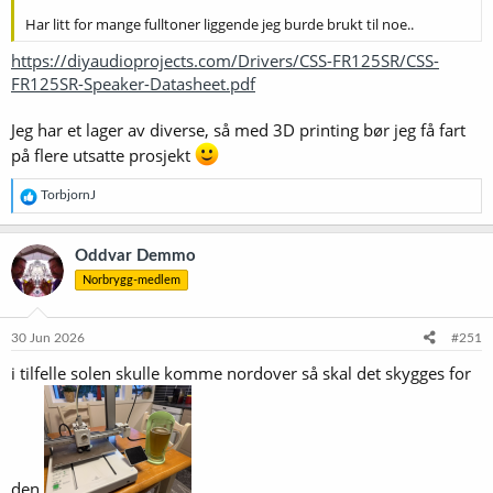
Har litt for mange fulltoner liggende jeg burde brukt til noe..
https://diyaudioprojects.com/Drivers/CSS-FR125SR/CSS-
FR125SR-Speaker-Datasheet.pdf
Jeg har et lager av diverse, så med 3D printing bør jeg få fart
på flere utsatte prosjekt
R
TorbjornJ
e
a
k
Oddvar Demmo
s
Norbrygg-medlem
j
o
n
e
30 Jun 2026
#251
r
i tilfelle solen skulle komme nordover så skal det skygges for
:
den.