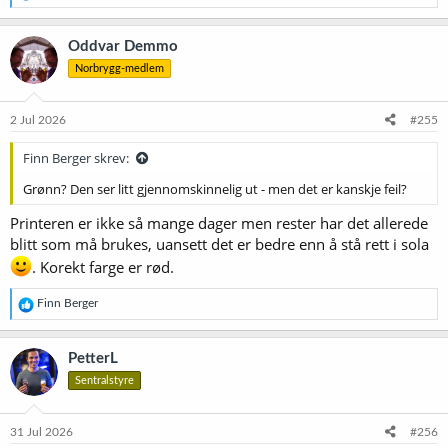
e
a
k
Oddvar Demmo
s
Norbrygg-medlem
j
o
n
e
2 Jul 2026
#255
r
:
Finn Berger skrev:
Grønn? Den ser litt gjennomskinnelig ut - men det er kanskje feil?
Printeren er ikke så mange dager men rester har det allerede
blitt som må brukes, uansett det er bedre enn å stå rett i sola
. Korekt farge er rød.
R
Finn Berger
e
a
k
PetterL
s
Sentralstyre
j
o
n
e
31 Jul 2026
#256
r