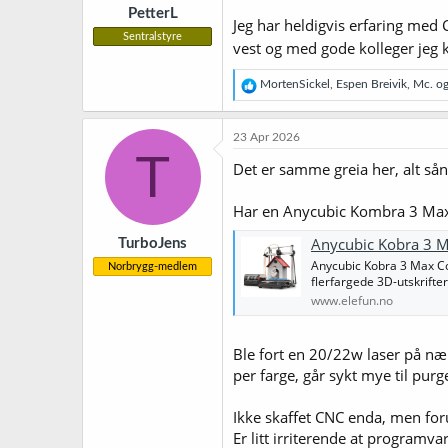
PetterL
:
Jeg har heldigvis erfaring med 
Sentralstyre
vest og med gode kolleger jeg 
R
MortenSickel
,
Espen Breivik
,
Mc.
og 
e
a
k
23 Apr 2026
s
T
j
Det er samme greia her, alt sånt
o
n
Har en Anycubic Kombra 3 Max
e
r
Anycubic Kobra 3 M
TurboJens
:
Anycubic Kobra 3 Max Com
Norbrygg-medlem
flerfargede 3D-utskrifte
www.elefun.no
Ble fort en 20/22w laser på næ
per farge, går sykt mye til purg
Ikke skaffet CNC enda, men f
Er litt irriterende at programva