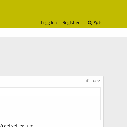
Logg inn
Registrer
Søk
#201
å det vet jeg ikke.