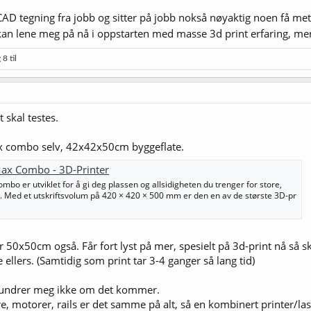
CAD tegning fra jobb og sitter på jobb nokså nøyaktig noen få met
kan lene meg på nå i oppstarten med masse 3d print erfaring, men
8 til
 skal testes.
 combo selv, 42x42x50cm byggeflate.
ax Combo - 3D-Printer
bo er utviklet for å gi deg plassen og allsidigheten du trenger for store,
r. Med et utskriftsvolum på 420 × 420 × 500 mm er den en av de største 3D-pr
r 50x50cm også. Får fort lyst på mer, spesielt på 3d-print nå så
e ellers. (Samtidig som print tar 3-4 ganger så lang tid)
orundrer meg ikke om det kommer.
re, motorer, rails er det samme på alt, så en kombinert printer/lase