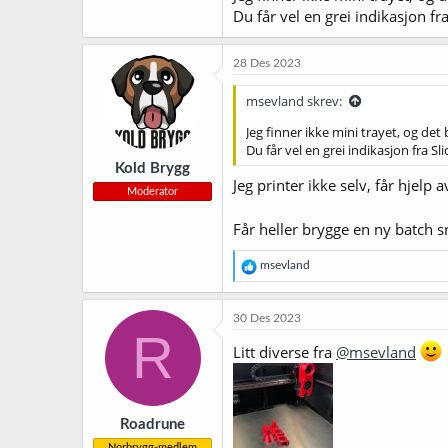
Du får vel en grei indikasjon fr
28 Des 2023
msevland skrev:
Jeg finner ikke mini trayet, og det
Du får vel en grei indikasjon fra Sl
Kold Brygg
Jeg printer ikke selv, får hjel
Moderator
Får heller brygge en ny batch 
R
msevland
e
a
k
30 Des 2023
s
R
j
Litt diverse fra
@msevland
o
n
e
r
Roadrune
:
Norbrygg-medlem