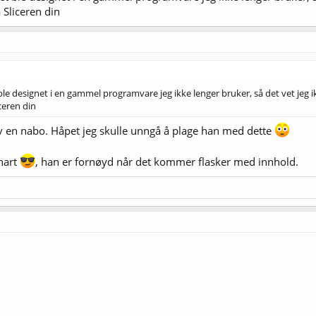
a Sliceren din
 ble designet i en gammel programvare jeg ikke lenger bruker, så det vet jeg i
iceren din
p av en nabo. Håpet jeg skulle unngå å plage han med dette
snart
, han er fornøyd når det kommer flasker med innhold.