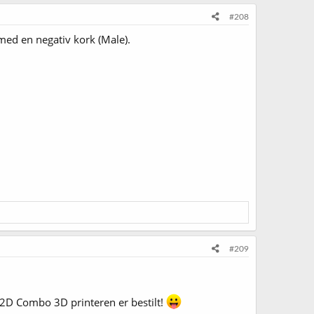
#208
med en negativ kork (Male).
#209
X2D Combo 3D printeren er bestilt!