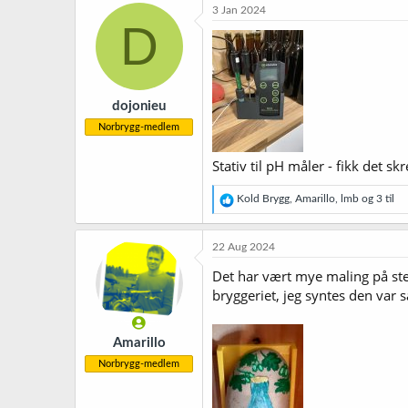
k
3 Jan 2024
s
D
j
o
n
e
r
dojonieu
:
Norbrygg-medlem
Stativ til pH måler - fikk det s
R
Kold Brygg
,
Amarillo
,
lmb
og 3 til
e
a
k
22 Aug 2024
s
j
Det har vært mye maling på stei
o
bryggeriet, jeg syntes den var 
n
e
r
Amarillo
:
Norbrygg-medlem