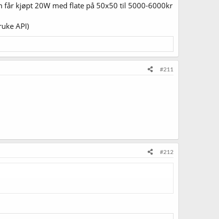
n får kjøpt 20W med flate på 50x50 til 5000-6000kr
ruke API)
#211
#212