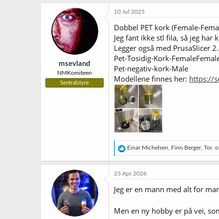
a
k
10 Jul 2025
s
j
Dobbel PET kork (Female-Female
o
Jeg fant ikke stl fila, så jeg ha
n
Legger også med PrusaSlicer 2
e
r
Pet-Tosidig-Kork-FemaleFemal
msevland
:
Pet-negativ-kork-Male
NMKomiteen
Modellene finnes her:
https://
Sentralstyre
R
Einar Michelsen
,
Finn Berger
,
Tor.
og
e
a
k
23 Apr 2026
s
j
Jeg er en mann med alt for man
o
n
Men en ny hobby er på vei, som
e
r