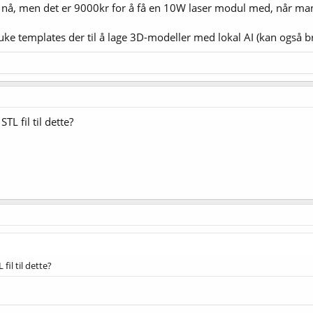
r nå, men det er 9000kr for å få en 10W laser modul med, når ma
uke templates der til å lage 3D-modeller med lokal AI (kan også b
TL fil til dette?
fil til dette?