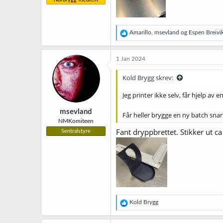
R
Amarillo
,
msevland
og
Espen Breivi
e
a
k
1 Jan 2024
s
j
Kold Brygg skrev:
o
n
Jeg printer ikke selv, får hjelp a
e
r
msevland
:
Får heller brygge en ny batch sna
NMKomiteen
Fant dryppbrettet. Stikker ut c
Sentralstyre
R
Kold Brygg
e
a