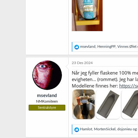
R
msevland
,
HenningPP
,
Vinnes Ølet
o
e
a
k
23 Des 2024
s
j
Når jeg fyller flaskene 100% me
o
evigheten... (rommet). Jeg har l
n
Modellene finnes her:
https://
e
r
msevland
:
NMKomiteen
Sentralstyre
R
Hamlot
,
MortenSickel
,
dojonieu
og 6
e