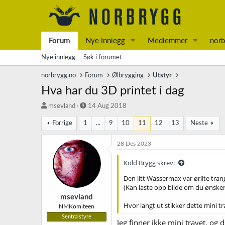
Forum
Nye innlegg
Medlemmer
norb
Nye innlegg
Søk i forumet
norbrygg.no
Forum
Ølbrygging
Utstyr
Hva har du 3D printet i dag
T
S
msevland
14 Aug 2018
r
t
Forrige
1
...
9
10
11
12
13
Neste
å
a
d
r
s
t
28 Des 2023
t
d
a
a
Kold Brygg skrev:
r
t
Den litt Wassermax var ørlite tran
t
o
(Kan laste opp bilde om du ønsker
e
r
msevland
Hvor langt ut stikker dette mini t
NMKomiteen
Sentralstyre
Jeg finner ikke mini trayet, og 