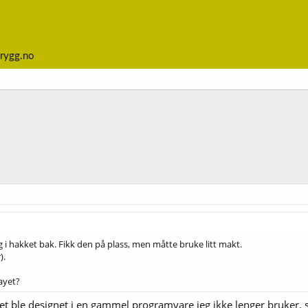
rygg.no
g i hakket bak. Fikk den på plass, men måtte bruke litt makt.
).
rayet?
det ble designet i en gammel programvare jeg ikke lenger bruker, s