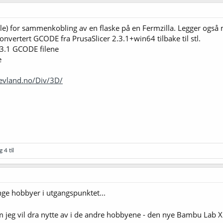
) for sammenkobling av en flaske på en Fermzilla. Legger også 
r konvertert GCODE fra PrusaSlicer 2.3.1+win64 tilbake til stl.
.3.1 GCODE filene
e
sevland.no/Div/3D/
 4 til
ge hobbyer i utgangspunktet...
 jeg vil dra nytte av i de andre hobbyene - den nye Bambu Lab 