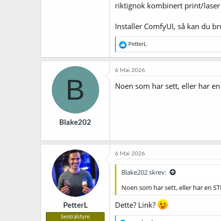
riktignok kombinert print/lase
Installer ComfyUI, så kan du br
R
PetterL
e
a
k
6 Mai 2026
s
B
j
Noen som har sett, eller har en S
o
n
e
r
Blake202
:
6 Mai 2026
Blake202 skrev:
Noen som har sett, eller har en STL 
Dette? Link?
PetterL
Sentralstyre