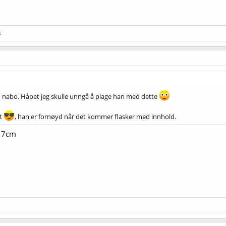
k
v en nabo. Håpet jeg skulle unngå å plage han med dette
rt
, han er fornøyd når det kommer flasker med innhold.
a 7cm