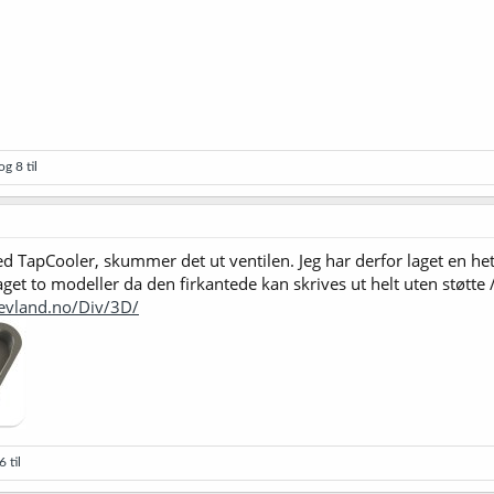
g 8 til
d TapCooler, skummer det ut ventilen. Jeg har derfor laget en het
aget to modeller da den firkantede kan skrives ut helt uten støtte 
sevland.no/Div/3D/
 til