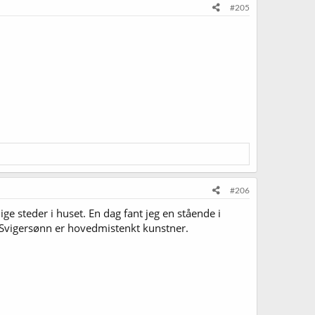
#205
#206
e steder i huset. En dag fant jeg en stående i
n. Svigersønn er hovedmistenkt kunstner.