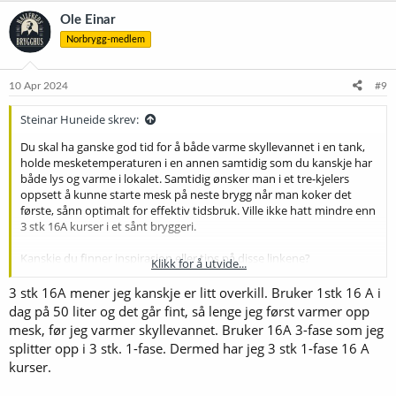
k
Ole Einar
s
Norbrygg-medlem
j
o
n
e
10 Apr 2024
#9
r
:
Steinar Huneide skrev:
Du skal ha ganske god tid for å både varme skyllevannet i en tank,
holde mesketemperaturen i en annen samtidig som du kanskje har
både lys og varme i lokalet. Samtidig ønsker man i et tre-kjelers
oppsett å kunne starte mesk på neste brygg når man koker det
første, sånn optimalt for effektiv tidsbruk. Ville ikke hatt mindre enn
3 stk 16A kurser i et sånt bryggeri.
Kanskje du finner inspirasjon eller tips på disse linkene?
Klikk for å utvide...
3 stk 16A mener jeg kanskje er litt overkill. Bruker 1stk 16 A i
Spike Trio System | Spike Brewing
dag på 50 liter og det går fint, så lenge jeg først varmer opp
The leader in premium home and professional brewing
mesk, før jeg varmer skyllevannet. Bruker 16A 3-fase som jeg
equipment!
splitter opp i 3 stk. 1-fase. Dermed har jeg 3 stk 1-fase 16 A
spikebrewing.com
kurser.
1 BBL GAS HERMS PILOT SYSTEM