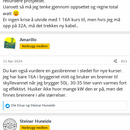
revurdere prosjektet.
Uansett så må jeg tenke gjennom oppsettet og regne total
watt
Er ingen krise å utvide med 1 16A kurs til, men hvis jeg må
opp på 32A, må det trekkes ny kabel..
Amarillo
Norbrygg-medlem
11 Apr 2024
#13
Du kan også vurdere en gassbrenner i stedet for nye kurser.
Jeg har bare 16A i bryggeriet mitt og bruker en brenner til
skyllevannet når jeg brygger 50L. 30-35 liter vann varmes fort
og effektivt. Husker ikke hvor mange kW den er på, men det
finnes brennere i alle størrelser.
R
Ole Einar
og
Steinar Huneide
e
a
k
Steinar Huneide
s
Norbrygg-medlem
j