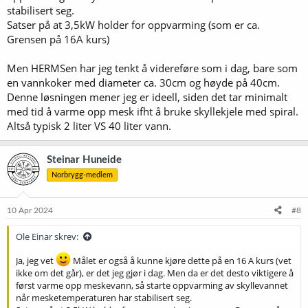
stabilisert seg.
Satser på at 3,5kW holder for oppvarming (som er ca.
Grensen på 16A kurs)
Men HERMSen har jeg tenkt å videreføre som i dag, bare som
en vannkoker med diameter ca. 30cm og høyde på 40cm.
Denne løsningen mener jeg er ideell, siden det tar minimalt
med tid å varme opp mesk ifht å bruke skyllekjele med spiral.
Altså typisk 2 liter VS 40 liter vann.
Steinar Huneide
Norbrygg-medlem
10 Apr 2024
#8
Ole Einar skrev:
Ja, jeg vet
Målet er også å kunne kjøre dette på en 16 A kurs (vet
ikke om det går), er det jeg gjør i dag. Men da er det desto viktigere å
først varme opp meskevann, så starte oppvarming av skyllevannet
når mesketemperaturen har stabilisert seg.