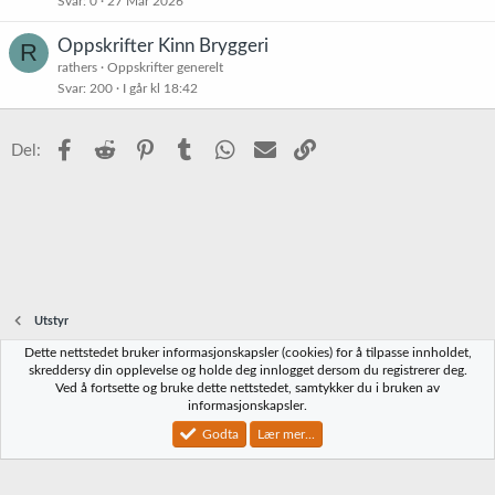
t
Svar
0
27 Mar 2026
Oppskrifter Kinn Bryggeri
R
rathers
Oppskrifter generelt
Svar
200
I går kl 18:42
Facebook
Reddit
Pinterest
Tumblr
WhatsApp
E-post
Link
Del:
Utstyr
Dette nettstedet bruker informasjonskapsler (cookies) for å tilpasse innholdet,
Norbrygg-default
skreddersy din opplevelse og holde deg innlogget dersom du registrerer deg.
Ved å fortsette og bruke dette nettstedet, samtykker du i bruken av
Kontakt oss
Vilkår og regler
Personvernregler
Hjelp
Hjem
R
informasjonskapsler.
S
S
Godta
Lær mer...
®
Community platform by XenForo
© 2010-2023 XenForo Ltd.