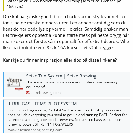
Satser på at 3,5kW holder for oppvarming (som er ca. Grensen på
16A kurs)
Du skal ha ganske god tid for å både varme skyllevannet i en
tank, holde mesketemperaturen i en annen samtidig som du
kanskje har både lys og varme i lokalet. Samtidig ønsker man
i et tre-kjelers oppsett å kunne starte mesk på neste brygg når
man koker det første, sånn optimalt for effektiv tidsbruk. Ville
ikke hatt mindre enn 3 stk 16A kurser i et sånt bryggeri.
Kanskje du finner inspirasjon eller tips på disse linkene?
Spike Trio System | Spike Brewing
The leader in premium home and professional brewing
equipment!
spikebrewing.com
1 BBL GAS HERMS PILOT SYSTEM
Blichmann Engineering Pro Pilot Systems are true turnkey brewhouses
that include everything you need to get up and running FAST! Perfect for
taprooms and neighborhood breweries. No fuss, no hassle. Just pure
brewing power. SHIPS IN 1 TO 2 WEEKS
www.blichmannengineering.com