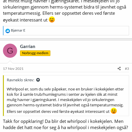
at minst mulig havner i gjæringskaret. I meskekjelen vil jo
sirkuleringen gjennom herms-systemet bidra til jevnhet også
temperaturmessig. Ellers ser oppsettet deres ved første
øyekast interessant ut
R
Bjørnar E
e
a
k
Garrian
G
s
Norbrygg-medlem
j
o
n
e
17 Nov 2021
#3
r
:
Ravneklo skrev:
Whirlpool er, som du selv påpeker, noe en bruker i kokekjelen etter
kok for å samle trub/humlegrums i senter av kjelen slik at minst
mulig havner i gjæringskaret. I meskekjelen vil jo sirkuleringen
gjennom herms-systemet bidra til jevnhet også temperaturmessig.
Ellers ser oppsettet deres ved første øyekast interessant ut
Takk for oppklaring! Da blir det whirlpool i kokekjelen. Men
hadde det hatt noe for seg å ha whirlpool i meskekjelen også?