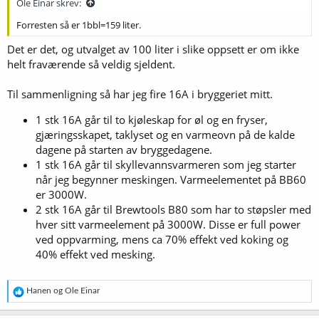
cedarstoneindustry.com
Ole Einar skrev:
Forresten så er 1bbl=159 liter.
Det er det, og utvalget av 100 liter i slike oppsett er om ikke
helt fraværende så veldig sjeldent.
Til sammenligning så har jeg fire 16A i bryggeriet mitt.
1 stk 16A går til to kjøleskap for øl og en fryser,
gjæringsskapet, taklyset og en varmeovn på de kalde
dagene på starten av bryggedagene.
1 stk 16A går til skyllevannsvarmeren som jeg starter
når jeg begynner meskingen. Varmeelementet på BB60
er 3000W.
2 stk 16A går til Brewtools B80 som har to støpsler med
hver sitt varmeelement på 3000W. Disse er full power
ved oppvarming, mens ca 70% effekt ved koking og
40% effekt ved mesking.
R
Hanen
og
Ole Einar
e
a