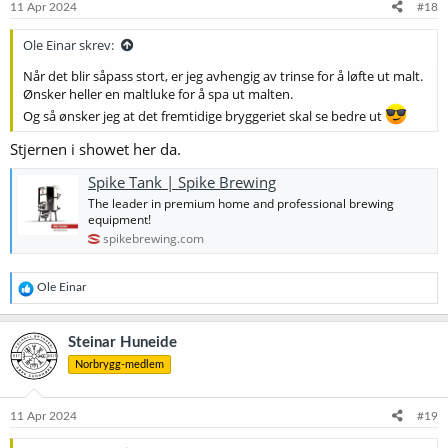
11 Apr 2024
#18
Ole Einar skrev:
Når det blir såpass stort, er jeg avhengig av trinse for å løfte ut malt.
Ønsker heller en maltluke for å spa ut malten.
Og så ønsker jeg at det fremtidige bryggeriet skal se bedre ut
Stjernen i showet her da.
Spike Tank | Spike Brewing
The leader in premium home and professional brewing
equipment!
spikebrewing.com
R
Ole Einar
e
a
k
Steinar Huneide
s
Norbrygg-medlem
j
o
n
e
11 Apr 2024
#19
r
: