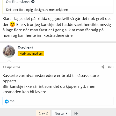
Ole Einar skrev:
Dette er foreløpig design av meskekjelen
Klart - lages det på fritida og goodwill så går det nok greit det
der
Ellers tror jeg kanskje det hadde vært hensiktsmessig
å lage flere når man først er i gang slik at man får salg på
noen og kan hente inn kostnadene sine.
Forvirret
Norbrygg-medlem
11 Apr 2024
#20
Kasserte varmtvannsberedere er brukt til såpass store
oppsett.
Blir kanskje ikke så fint som det du kjøper nytt, men
kostnaden kan bli lavere.
R
Mc.
e
a
k
Siste
1 av 2
Neste