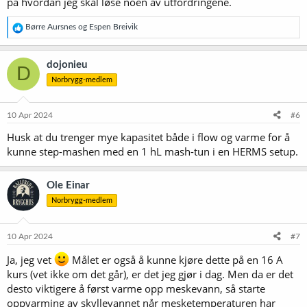
på hvordan jeg skal løse noen av utfordringene.
R
Børre Aursnes
og
Espen Breivik
e
a
k
dojonieu
D
s
Norbrygg-medlem
j
o
n
e
10 Apr 2024
#6
r
Husk at du trenger mye kapasitet både i flow og varme for å
:
kunne step-mashen med en 1 hL mash-tun i en HERMS setup.
Ole Einar
Norbrygg-medlem
10 Apr 2024
#7
Ja, jeg vet
Målet er også å kunne kjøre dette på en 16 A
kurs (vet ikke om det går), er det jeg gjør i dag. Men da er det
desto viktigere å først varme opp meskevann, så starte
oppvarming av skyllevannet når mesketemperaturen har