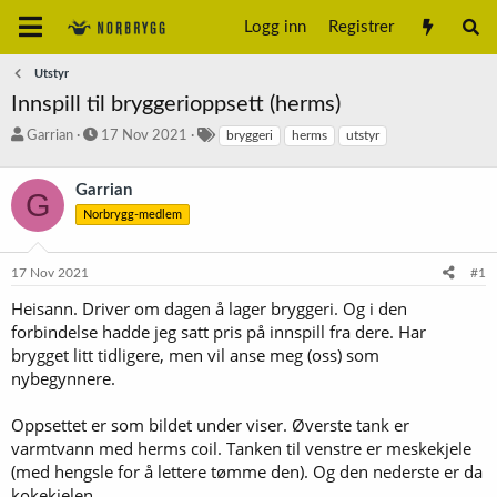
Logg inn
Registrer
Utstyr
Innspill til bryggerioppsett (herms)
T
S
S
Garrian
17 Nov 2021
bryggeri
herms
utstyr
r
t
t
å
a
i
Garrian
d
r
k
G
s
t
k
Norbrygg-medlem
t
d
o
a
a
r
17 Nov 2021
#1
r
t
d
t
o
Heisann. Driver om dagen å lager bryggeri. Og i den
e
forbindelse hadde jeg satt pris på innspill fra dere. Har
r
brygget litt tidligere, men vil anse meg (oss) som
nybegynnere.
Oppsettet er som bildet under viser. Øverste tank er
varmtvann med herms coil. Tanken til venstre er meskekjele
(med hengsle for å lettere tømme den). Og den nederste er da
kokekjelen.