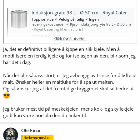
Induksjon-gryte 98 L - Ø 50 cm - Royal Catering | www.expondo.no
Topp service ✓ Veldig pålitelig ✓ Ingen
leveringskostnader ✓ Kjøp Induksjon-gryte 98 L - Ø 50 cm
- Royal Catering til en lav pris!
www.expondo.no
Klikk for å utvide...
Ja, det er definitivt billigere å kjøpe en slik kjele. Men å
modifisere en ferdig kjele og for isolasjon av den, blir som jeg
har det i dag.
Når det blir såpass stort, er jeg avhengig av trinse for å løfte ut
malt. Ønsker heller en maltluke for å spa ut malten.
Og så ønsker jeg at det fremtidige bryggeriet skal se bedre ut
Jeg bruker mest tid på meskekjelen, mens kok- og skyllekjele
godt kan være noe alá den du linker til.
Ole Einar
Norbrygg-medlem