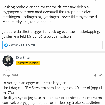
Vask og renhold er den mest arbeidsintensive delen av
byggingen sammen med eventuell flasketapping. Selve
meskingen, kodingen og gjæringen krever ikke mye arbeid.
Manuell skylling kan ta noe tid.
Jo bedre du tilrettelegger for vask og eventuell flasketapping,
jo større effekt får det på arbeidsinnsatsen.
R
Bjørnar E
og
Forvirret
e
a
k
Ole Einar
s
Norbrygg-medlem
j
o
n
e
10 Apr 2024
#5
r
Driver og planlegger mitt neste bryggeri.
:
Har i dag et HERMS system som kan lage ca. 40 liter øl (opp til
ca. 7%).
Heldigvis synes jeg at teknikken bak er bortimot like morsomt
som selve bryggingen og derfor ønsker jeg å øke kapasiteten