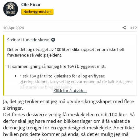
k
Ole Einar
s
Norbrygg-medlem
j
o
n
e
10 Apr 2024
#12
r
:
Steinar Huneide skrev:
Det er det, og utvalget av 100 liter i slike oppsett er om ikke helt
fraværende så veldig sjeldent.
Til sammenligning så har jeg fire 16A i bryggeriet mitt.
1 stk 16A går til to kjøleskap for øl og en fryser,
gjæringsskapet, taklyset og en varmeovn på de kalde dagene
på starten av bryggedagene.
Klikk for å utvide...
1 stk 16A går til skyllevannsvarmeren som jeg starter når jeg
begynner meskingen. Varmeelementet på BB60 er 3000W.
Ja, det jeg tenker er at jeg må utvide sikringsskapet med flere
2 stk 16A går til Brewtools B80 som har to støpsler med hver
sikringer.
sitt varmeelement på 3000W. Disse er full power ved
Det finnes dessverre veldig få meskekjelen rundt 100 liter. Så
oppvarming, mens ca 70% effekt ved koking og 40% effekt
derfor skal jeg høre med en blikkenslager om å få valset de
ved mesking.
delene jeg trenger for en egendesignet meskekjele. Aner ikke
hvilken pris dette kommer på enda, så det er mulig jeg må