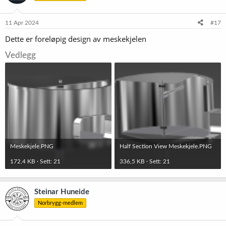
11 Apr 2024
#17
Dette er foreløpig design av meskekjelen
Vedlegg
Meskekjele.PNG
Half Section View Meskekjele.PNG
172,4 KB · Sett: 21
336,5 KB · Sett: 21
Steinar Huneide
Norbrygg-medlem