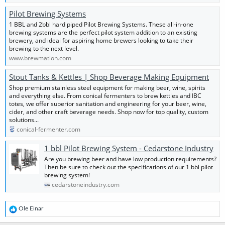
Pilot Brewing Systems
1 BBL and 2bbl hard piped Pilot Brewing Systems. These all-in-one
brewing systems are the perfect pilot system addition to an existing
brewery, and ideal for aspiring home brewers looking to take their
brewing to the next level.
www.brewmation.com
Stout Tanks & Kettles | Shop Beverage Making Equipment
Shop premium stainless steel equipment for making beer, wine, spirits
and everything else. From conical fermenters to brew kettles and IBC
totes, we offer superior sanitation and engineering for your beer, wine,
cider, and other craft beverage needs. Shop now for top quality, custom
solutions...
conical-fermenter.com
1 bbl Pilot Brewing System - Cedarstone Industry
Are you brewing beer and have low production requirements?
Then be sure to check out the specifications of our 1 bbl pilot
brewing system!
cedarstoneindustry.com
R
Ole Einar
e
a