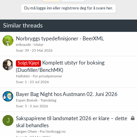
s
j
Du må logge inn eller registrere deg for å svare her.
o
n
e
Similar threads
r
:
Norbryggs typedefinisjoner - BeerXML
erikraude
Utstyr
Svar
39
25 Mai 2026
Komplett utstyr for boksing
Solgt/Kjøpt
(Duofiller/BenchMK)
Hallstein
For privatpersoner
Svar
1
23 Jul 2026
Bayer Bag Night hos Austmann 02. Juni 2026
Espen Breivik
Trøndelag
Svar
5
3 Jun 2026
L
Sakspapirene til landsmøtet 2026 er klare – dette
J
å
skal behandles
s
Jørgen Olsen
Fra Norbrygg.no