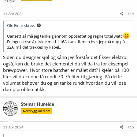
o
n
e
11 Apr 2024
#14
r
:
Ole Einar skrev:
Uansett så må jeg tenke gjennom oppsettet og regne total watt
Er ingen krise å utvide med 1 16A kurs til, men hvis jeg må opp på
32A, må det trekkes ny kabel..
Siden du designer sjøl og sånn jeg forstår det fikser elektro
også, kan du bruke det elementet du vil da fra for eksempel
brewpower. Hvor store batcher er målet ditt? I kjeler på 100
liter vil du kunne få rundt 70-75 liter til gjæring. På dette
volumet behøver du og en tanke rundt hvordan du vil løse
damp problematikk.
Steinar Huneide
Norbrygg-medlem
11 Apr 2024
#15