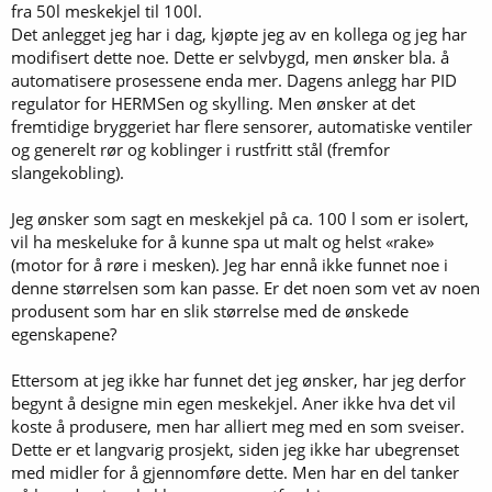
fra 50l meskekjel til 100l.
Det anlegget jeg har i dag, kjøpte jeg av en kollega og jeg har
modifisert dette noe. Dette er selvbygd, men ønsker bla. å
automatisere prosessene enda mer. Dagens anlegg har PID
regulator for HERMSen og skylling. Men ønsker at det
fremtidige bryggeriet har flere sensorer, automatiske ventiler
og generelt rør og koblinger i rustfritt stål (fremfor
slangekobling).
Jeg ønsker som sagt en meskekjel på ca. 100 l som er isolert,
vil ha meskeluke for å kunne spa ut malt og helst «rake»
(motor for å røre i mesken). Jeg har ennå ikke funnet noe i
denne størrelsen som kan passe. Er det noen som vet av noen
produsent som har en slik størrelse med de ønskede
egenskapene?
Ettersom at jeg ikke har funnet det jeg ønsker, har jeg derfor
begynt å designe min egen meskekjel. Aner ikke hva det vil
koste å produsere, men har alliert meg med en som sveiser.
Dette er et langvarig prosjekt, siden jeg ikke har ubegrenset
med midler for å gjennomføre dette. Men har en del tanker