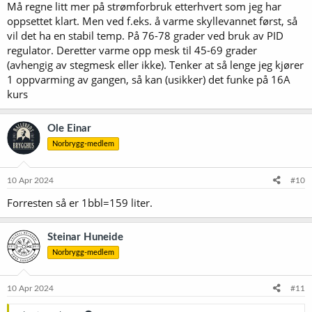
Blichmann Engineering Pro Pilot Systems are true turnkey
Må regne litt mer på strømforbruk etterhvert som jeg har
brewhouses that include everything you need to get up and running
oppsettet klart. Men ved f.eks. å varme skyllevannet først, så
FAST! Perfect for taprooms and neighborhood breweries. No fuss,
vil det ha en stabil temp. På 76-78 grader ved bruk av PID
no hassle. Just pure brewing power. SHIPS IN 1 TO 2 WEEKS
regulator. Deretter varme opp mesk til 45-69 grader
www.blichmannengineering.com
(avhengig av stegmesk eller ikke). Tenker at så lenge jeg kjører
Pilot Brewing Systems
1 oppvarming av gangen, så kan (usikker) det funke på 16A
1 BBL and 2bbl hard piped Pilot Brewing Systems. These all-in-one
kurs
brewing systems are the perfect pilot system addition to an existing
brewery, and ideal for aspiring home brewers looking to take their
brewing to the next level.
Ole Einar
www.brewmation.com
Norbrygg-medlem
Stout Tanks & Kettles | Shop Beverage Making Equipment
Shop premium stainless steel equipment for making beer, wine,
10 Apr 2024
#10
spirits and everything else. From conical fermenters to brew kettles
and IBC totes, we offer superior sanitation and engineering for your
Forresten så er 1bbl=159 liter.
beer, wine, cider, and other craft beverage needs. Shop now for top
quality, custom solutions...
conical-fermenter.com
Steinar Huneide
Norbrygg-medlem
1 bbl Pilot Brewing System - Cedarstone Industry
Are you brewing beer and have low production
requirements? Then be sure to check out the
10 Apr 2024
#11
specifications of our 1 bbl pilot brewing system!