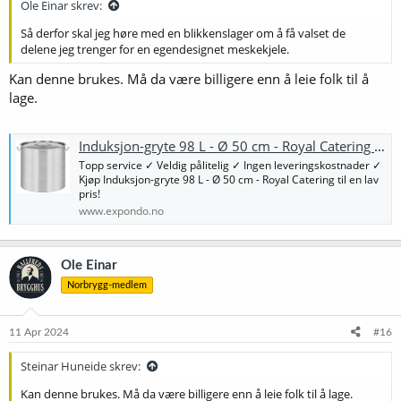
Ole Einar skrev:
Så derfor skal jeg høre med en blikkenslager om å få valset de
delene jeg trenger for en egendesignet meskekjele.
Kan denne brukes. Må da være billigere enn å leie folk til å
lage.
Induksjon-gryte 98 L - Ø 50 cm - Royal Catering | www.expondo.no
Topp service ✓ Veldig pålitelig ✓ Ingen leveringskostnader ✓
Kjøp Induksjon-gryte 98 L - Ø 50 cm - Royal Catering til en lav
pris!
www.expondo.no
Ole Einar
Norbrygg-medlem
11 Apr 2024
#16
Steinar Huneide skrev:
Kan denne brukes. Må da være billigere enn å leie folk til å lage.