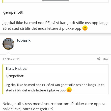
Jeg og fruen skal kjøre utover lørdag formiddag. Vi skal være med på
foredraget, så vi kjører fra Melhus klokka ti. Jeg kan godt svippe
Klikk for å utvide...
bortom og plukke deg opp hvis du vil. Skal du ha med noe til PF?
Kjempeflott!
-- Tobias
Jeg skal ikke ha med noe PF, så vi kan godt stille oss opp langs
E6 et sted så blir det enda lettere å plukke opp
tobiasjk
17 Nov 2011
#62
Bjarte H skrev:
Kjempeflott!
Jeg skal ikke ha med noe PF, så vi kan godt stille oss opp langs E6 et
sted så blir det enda lettere å plukke opp
Neida, null stress med å snurre bortom. Plukker dere opp ca
halv elleve, høres det greit ut?