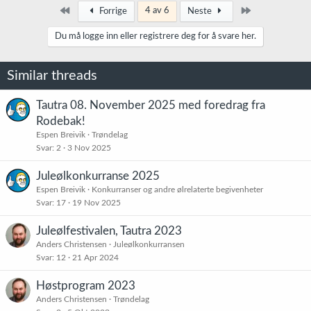
Først
Siste
4 av 6
Forrige
Neste
Du må logge inn eller registrere deg for å svare her.
Similar threads
Tautra 08. November 2025 med foredrag fra
Rodebak!
Espen Breivik
Trøndelag
Svar
2
3 Nov 2025
Juleølkonkurranse 2025
Espen Breivik
Konkurranser og andre ølrelaterte begivenheter
Svar
17
19 Nov 2025
Juleølfestivalen, Tautra 2023
Anders Christensen
Juleølkonkurransen
Svar
12
21 Apr 2024
Høstprogram 2023
Anders Christensen
Trøndelag