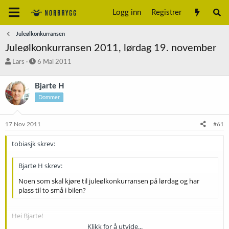
Logg inn
Registrer
Juleølkonkurransen
Juleølkonkurransen 2011, lørdag 19. november
T
S
Lars
6 Mai 2011
r
t
å
a
Bjarte H
d
r
Dommer
s
t
t
d
a
a
17 Nov 2011
#61
r
t
t
o
tobiasjk skrev:
e
r
Bjarte H skrev:
Noen som skal kjøre til juleølkonkurransen på lørdag og har
plass til to små i bilen?
Hei Bjarte!
Klikk for å utvide...