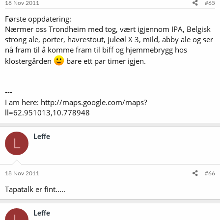
18 Nov 2011
#65
Første oppdatering:
Nærmer oss Trondheim med tog, vært igjennom IPA, Belgisk
strong ale, porter, havrestout, juleøl X 3, mild, abby ale og ser
nå fram til å komme fram til biff og hjemmebrygg hos
klostergården
bare ett par timer igjen.
---
I am here: http://maps.google.com/maps?
ll=62.951013,10.778948
Leffe
L
18 Nov 2011
#66
Tapatalk er fint.....
Leffe
L