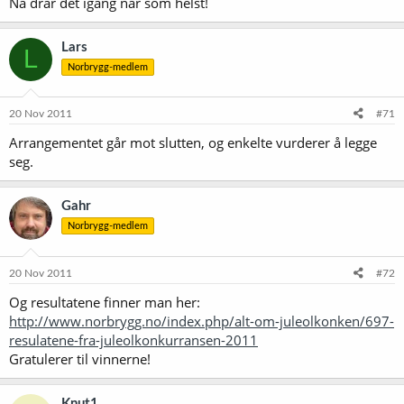
Nå drar det igang når som helst!
Lars
L
Norbrygg-medlem
20 Nov 2011
#71
Arrangementet går mot slutten, og enkelte vurderer å legge
seg.
Gahr
Norbrygg-medlem
20 Nov 2011
#72
Og resultatene finner man her:
http://www.norbrygg.no/index.php/alt-om-juleolkonken/697-
resulatene-fra-juleolkonkurransen-2011
Gratulerer til vinnerne!
Knut1