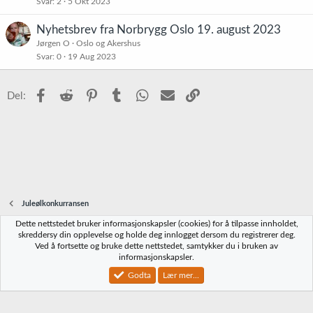
Svar
2
5 Okt 2023
Nyhetsbrev fra Norbrygg Oslo 19. august 2023
Jørgen O
Oslo og Akershus
Svar
0
19 Aug 2023
Facebook
Reddit
Pinterest
Tumblr
WhatsApp
E-post
Link
Del:
Juleølkonkurransen
Dette nettstedet bruker informasjonskapsler (cookies) for å tilpasse innholdet,
Norbrygg-default
skreddersy din opplevelse og holde deg innlogget dersom du registrerer deg.
Ved å fortsette og bruke dette nettstedet, samtykker du i bruken av
Kontakt oss
Vilkår og regler
Personvernregler
Hjelp
Hjem
R
informasjonskapsler.
S
S
Godta
Lær mer...
®
Community platform by XenForo
© 2010-2023 XenForo Ltd.