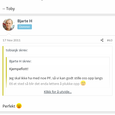
-- Toby
Bjarte H
Dommer
17 Nov 2011
#63
tobiasjk skrev:
Bjarte H skrev:
Kjempeflott!
Jeg skal ikke ha med noe PF, så vi kan godt stille oss opp langs
E6 et sted så blir det enda lettere å plukke opp
Klikk for å utvide...
Neida, null stress med å snurre bortom. Plukker dere opp ca halv
elleve, høres det greit ut?
Klikk for å utvide...
Perfekt
-- Toby