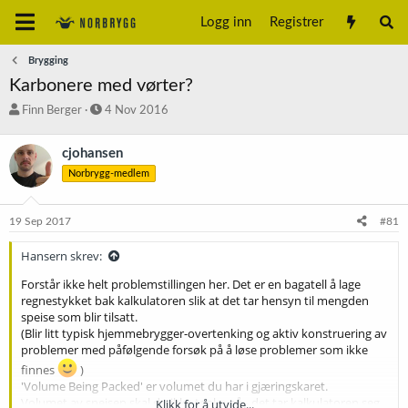
Logg inn
Registrer
Brygging
Karbonere med vørter?
T
S
Finn Berger
4 Nov 2016
r
t
å
a
cjohansen
d
r
Norbrygg-medlem
s
t
t
d
a
a
19 Sep 2017
#81
r
t
t
o
Hansern skrev:
e
r
Forstår ikke helt problemstillingen her. Det er en bagatell å lage
regnestykket bak kalkulatoren slik at det tar hensyn til mengden
speise som blir tilsatt.
(Blir litt typisk hjemmebrygger-overtenking og aktiv konstruering av
problemer med påfølgende forsøk på å løse problemer som ikke
finnes
)
'Volume Being Packed' er volumet du har i gjæringskaret.
Volumet av speisen skal du ikke tenke på - det tar kalkulatoren seg
Klikk for å utvide...