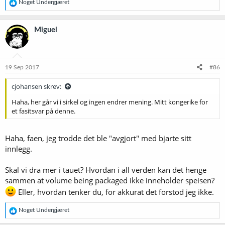
R
Noget Undergjæret
e
a
k
Miguel
s
j
o
n
e
19 Sep 2017
#86
r
:
cjohansen skrev:
Haha, her går vi i sirkel og ingen endrer mening. Mitt kongerike for
et fasitsvar på denne.
Haha, faen, jeg trodde det ble "avgjort" med bjarte sitt
innlegg.
Skal vi dra mer i tauet? Hvordan i all verden kan det henge
sammen at volume being packaged ikke inneholder speisen?
Eller, hvordan tenker du, for akkurat det forstod jeg ikke.
R
Noget Undergjæret
e