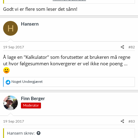
av!
Godt vi er flere som leser det sånn!
(Hadde den ikke gjort det ville den være meningsløs.)
Hansern
H
19 Sep 2017
#82
Å lage en ''Kalkulator'' som forutsetter at brukeren må regne
ut hvor følgesummen konvergerer er vel ikke noe poeng ...
R
Noget Undergjæret
e
a
k
Finn Berger
s
Moderator
j
o
n
e
19 Sep 2017
#83
r
:
Hansern skrev: