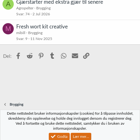
Gjærstarter med ekstra gjær til senere
A
Agropelter
Brygging
Svar
74
2 Jul 2026
Fresh wort kit creative
M
mibill
Brygging
Svar
9
11 Nov 2025
Facebook
Reddit
Pinterest
Tumblr
WhatsApp
E-post
Link
Del:
Brygging
Dette nettstedet bruker informasjonskapsler (cookies) for å tilpasse innholdet,
Norbrygg-default
skreddersy din opplevelse og holde deg innlogget dersom du registrerer deg.
Ved å fortsette og bruke dette nettstedet, samtykker du i bruken av
Kontakt oss
Vilkår og regler
Personvernregler
Hjelp
Hjem
R
informasjonskapsler.
S
S
Godta
Lær mer...
®
Community platform by XenForo
© 2010-2023 XenForo Ltd.