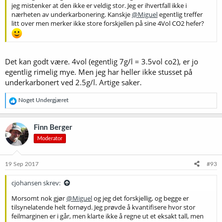
jeg mistenker at den ikke er veldig stor. Jeg er ihvertfall ikke i
nærheten av underkarbonering. Kanskje
@Miguel
egentlig treffer
litt over men merker ikke store forskjellen på sine 4Vol CO2 hefer?
Det kan godt være. 4vol (egentlig 7g/l = 3.5vol co2), er jo
egentlig rimelig mye. Men jeg har heller ikke stusset på
underkarbonert ved 2.5g/l. Artige saker.
R
Noget Undergjæret
e
a
k
Finn Berger
s
Moderator
j
o
n
e
19 Sep 2017
#93
r
:
cjohansen skrev:
Morsomt nok gjør
@Miguel
og jeg det forskjellig, og begge er
tilsynelatende helt fornøyd. Jeg prøvde å kvantifisere hvor stor
feilmarginen er i går, men klarte ikke å regne ut et eksakt tall, men