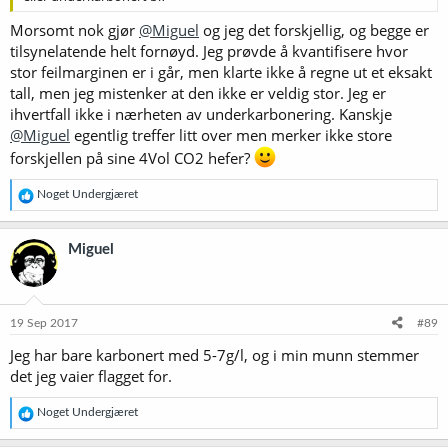
Morsomt nok gjør
@Miguel
og jeg det forskjellig, og begge er
tilsynelatende helt fornøyd. Jeg prøvde å kvantifisere hvor
stor feilmarginen er i går, men klarte ikke å regne ut et eksakt
tall, men jeg mistenker at den ikke er veldig stor. Jeg er
ihvertfall ikke i nærheten av underkarbonering. Kanskje
@Miguel
egentlig treffer litt over men merker ikke store
forskjellen på sine 4Vol CO2 hefer?
R
Noget Undergjæret
e
a
k
Miguel
s
j
o
n
e
19 Sep 2017
#89
r
Jeg har bare karbonert med 5-7g/l, og i min munn stemmer
:
det jeg vaier flagget for.
R
Noget Undergjæret
e
a