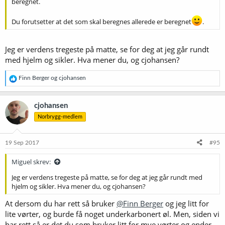
beregnet.
Du forutsetter at det som skal beregnes allerede er beregnet
.
Jeg er verdens tregeste på matte, se for deg at jeg går rundt
med hjelm og sikler. Hva mener du, og cjohansen?
R
Finn Berger
og
cjohansen
e
a
k
cjohansen
s
Norbrygg-medlem
j
o
n
e
19 Sep 2017
#95
r
:
Miguel skrev:
Jeg er verdens tregeste på matte, se for deg at jeg går rundt med
hjelm og sikler. Hva mener du, og cjohansen?
At dersom du har rett så bruker
@Finn Berger
og jeg litt for
lite vørter, og burde få noget underkarbonert øl. Men, siden vi
har rett så er det du som bruker litt for mye vørter og ender