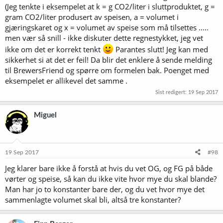
(Jeg tenkte i eksempelet at k = g CO2/liter i sluttproduktet, g =
gram CO2/liter produsert av speisen, a = volumet i
gjæringskaret og x = volumet av speise som må tilsettes .....
men vær så snill - ikke diskuter dette regnestykket, jeg vet
ikke om det er korrekt tenkt
Parantes slutt! Jeg kan med
sikkerhet si at det er feil! Da blir det enklere å sende melding
til BrewersFriend og spørre om formelen bak. Poenget med
eksempelet er allikevel det samme .
Sist redigert:
19 Sep 2017
Miguel
19 Sep 2017
#98
Jeg klarer bare ikke å forstå at hvis du vet OG, og FG på både
vørter og speise, så kan du ikke vite hvor mye du skal blande?
Man har jo to konstanter bare der, og du vet hvor mye det
sammenlagte volumet skal bli, altså tre konstanter?