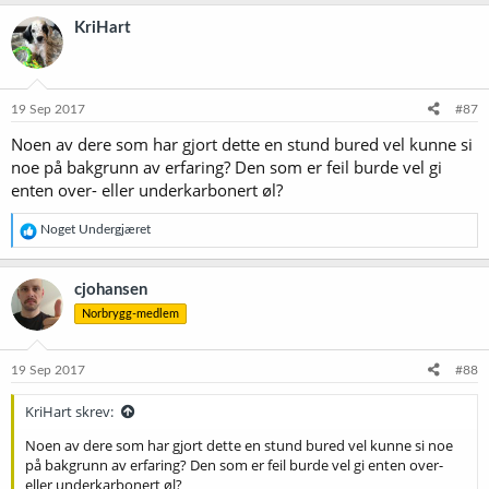
a
k
KriHart
s
j
o
n
e
19 Sep 2017
#87
r
Noen av dere som har gjort dette en stund bured vel kunne si
:
noe på bakgrunn av erfaring? Den som er feil burde vel gi
enten over- eller underkarbonert øl?
R
Noget Undergjæret
e
a
k
cjohansen
s
Norbrygg-medlem
j
o
n
e
19 Sep 2017
#88
r
:
KriHart skrev:
Noen av dere som har gjort dette en stund bured vel kunne si noe
på bakgrunn av erfaring? Den som er feil burde vel gi enten over-
eller underkarbonert øl?