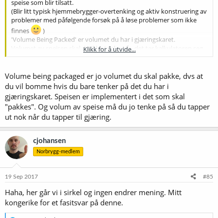
speise som blir tilsatt.
(Blir litt typisk hjemmebrygger-overtenking og aktiv konstruering av
problemer med påfølgende forsøk på å løse problemer som ikke
finnes
)
'Volume Being Packed' er volumet du har i gjæringskaret.
Volumet av speisen skal du ikke tenke på - det tar kalkulatoren seg
Klikk for å utvide...
av!
(Hadde den ikke gjort det ville den være meningsløs.)
Volume being packaged er jo volumet du skal pakke, dvs at
Forøvrig - det var da som f... at jeg ikke så denne tråden tidligere.
du vil bomme hvis du bare tenker på det du har i
Enklere blir det vel ikke; ingen sukkerlake, ingen utvanning, bare
gjæringskaret. Speisen er implementert i det som skal
velstand!
"pakkes". Og volum av speise må du jo tenke på så du tapper
ut nok når du tapper til gjæring.
cjohansen
Norbrygg-medlem
19 Sep 2017
#85
Haha, her går vi i sirkel og ingen endrer mening. Mitt
kongerike for et fasitsvar på denne.