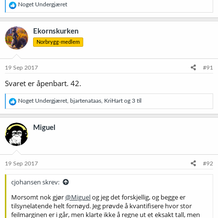
R
Noget Undergjæret
e
a
k
Ekornskurken
s
Norbrygg-medlem
j
o
n
e
19 Sep 2017
#91
r
Svaret er åpenbart. 42.
:
R
Noget Undergjæret
,
bjartenataas
,
KriHart
og 3 til
e
a
k
Miguel
s
j
o
n
e
19 Sep 2017
#92
r
:
cjohansen skrev:
Morsomt nok gjør
@Miguel
og jeg det forskjellig, og begge er
tilsynelatende helt fornøyd. Jeg prøvde å kvantifisere hvor stor
feilmarginen er i går, men klarte ikke å regne ut et eksakt tall, men