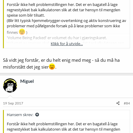
Forstår ikke helt problemstillingen her. Det er en bagatell å lage
regnestykket bak kalkulatoren slik at det tar hensyn til mengden
speise som blir tilsatt.
(Blir litt typisk hjemmebrygger-overtenking og aktiv konstruering av
problemer med påfølgende forsøk på å løse problemer som ikke
finnes
)
'Volume Being Packed' er volumet du har i gjæringskaret.
Volumet av speisen skal du ikke tenke på - det tar kalkulatoren seg
Klikk for å utvide...
av!
(Hadde den ikke gjort det ville den være meningsløs.)
Så vidt jeg forstår, er du helt enig med meg - så du må ha
Forøvrig - det var da som f... at jeg ikke så denne tråden tidligere.
misforstått det jeg sier
.
Enklere blir det vel ikke; ingen sukkerlake, ingen utvanning, bare
velstand!
Miguel
19 Sep 2017
#84
Hansern skrev:
Forstår ikke helt problemstillingen her. Det er en bagatell å lage
regnestykket bak kalkulatoren slik at det tar hensyn til mengden