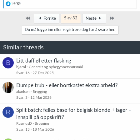
R
Sarge
e
a
k
Først
Siste
5 av 32
Forrige
Neste
s
j
Du må logge inn eller registrere deg for å svare her.
o
n
e
Similar threads
r
:
Litt daff øl etter flasking
B
bjørni
Generelt og nybegynnerspørsmål
Svar
16
27 Des 2025
Dumpe trub - eller bortkastet ekstra arbeid?
akarlsen
Brygging
Svar
3
12 Mai 2026
Split batch: felles base for belgisk blonde + lager –
R
innspill på oppskrift?
RasmusD
Brygging
Svar
13
18 Mar 2026