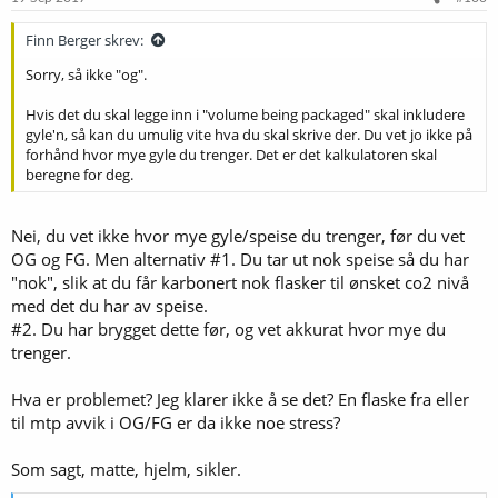
Finn Berger skrev:
Sorry, så ikke "og".
Hvis det du skal legge inn i "volume being packaged" skal inkludere
gyle'n, så kan du umulig vite hva du skal skrive der. Du vet jo ikke på
forhånd hvor mye gyle du trenger. Det er det kalkulatoren skal
beregne for deg.
Nei, du vet ikke hvor mye gyle/speise du trenger, før du vet
OG og FG. Men alternativ #1. Du tar ut nok speise så du har
"nok", slik at du får karbonert nok flasker til ønsket co2 nivå
med det du har av speise.
#2. Du har brygget dette før, og vet akkurat hvor mye du
trenger.
Hva er problemet? Jeg klarer ikke å se det? En flaske fra eller
til mtp avvik i OG/FG er da ikke noe stress?
Som sagt, matte, hjelm, sikler.