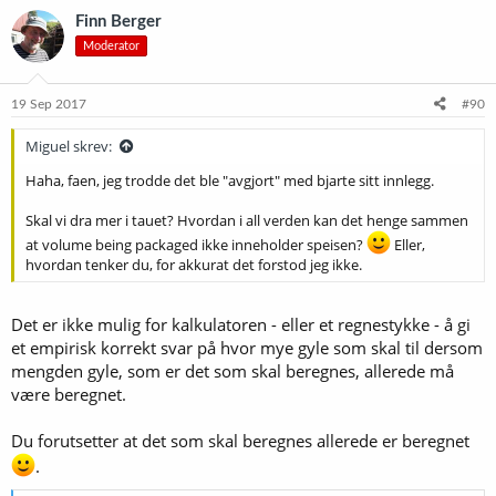
k
Finn Berger
s
Moderator
j
o
n
e
19 Sep 2017
#90
r
:
Miguel skrev:
Haha, faen, jeg trodde det ble "avgjort" med bjarte sitt innlegg.
Skal vi dra mer i tauet? Hvordan i all verden kan det henge sammen
at volume being packaged ikke inneholder speisen?
Eller,
hvordan tenker du, for akkurat det forstod jeg ikke.
Det er ikke mulig for kalkulatoren - eller et regnestykke - å gi
et empirisk korrekt svar på hvor mye gyle som skal til dersom
mengden gyle, som er det som skal beregnes, allerede må
være beregnet.
Du forutsetter at det som skal beregnes allerede er beregnet
.