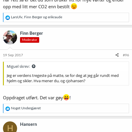
opp med litt mer CO2 enn bestilt
R
LarsUlv
,
Finn Berger
og
erikraude
e
a
k
Finn Berger
s
Moderator
j
o
n
e
19 Sep 2017
#96
r
:
Miguel skrev:
Jeg er verdens tregeste på matte, se for deg at jeg går rundt med
hjelm og sikler. Hva mener du, og cjohansen?
Oppdraget utført. Det var gøy
!
R
Noget Undergjæret
e
a
k
Hansern
H
s
j