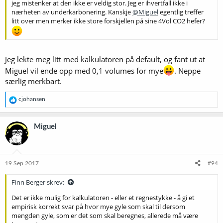
jeg mistenker at den ikke er veldig stor. Jeg er ihvertfall ikke i
nærheten av underkarbonering. Kanskje
@Miguel
egentlig treffer
litt over men merker ikke store forskjellen på sine 4Vol CO2 hefer?
Jeg lekte meg litt med kalkulatoren på default, og fant ut at
Miguel vil ende opp med 0,1 volumes for mye
. Neppe
særlig merkbart.
R
cjohansen
e
a
k
Miguel
s
j
o
n
e
19 Sep 2017
#94
r
:
Finn Berger skrev:
Det er ikke mulig for kalkulatoren - eller et regnestykke - å gi et
empirisk korrekt svar på hvor mye gyle som skal til dersom
mengden gyle, som er det som skal beregnes, allerede må være