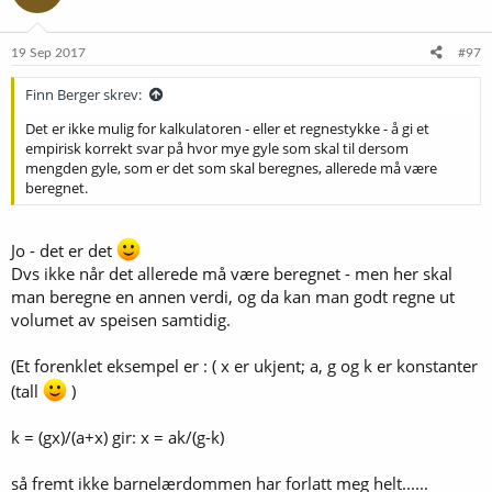
o
n
e
19 Sep 2017
#97
r
:
Finn Berger skrev:
Det er ikke mulig for kalkulatoren - eller et regnestykke - å gi et
empirisk korrekt svar på hvor mye gyle som skal til dersom
mengden gyle, som er det som skal beregnes, allerede må være
beregnet.
Jo - det er det
Dvs ikke når det allerede må være beregnet - men her skal
man beregne en annen verdi, og da kan man godt regne ut
volumet av speisen samtidig.
(Et forenklet eksempel er : ( x er ukjent; a, g og k er konstanter
(tall
)
k = (gx)/(a+x) gir: x = ak/(g-k)
så fremt ikke barnelærdommen har forlatt meg helt......