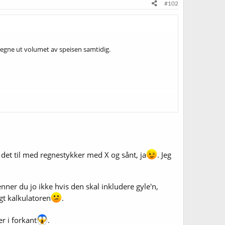
#102
egne ut volumet av speisen samtidig.
met i gjæringskaret og x = volumet av speise som må
blir det enklere å sende melding til BrewersFriend og
det til med regnestykker med X og sånt, ja
. Jeg
ner du jo ikke hvis den skal inkludere gyle'n,
gt kalkulatoren
.
er i forkant
.