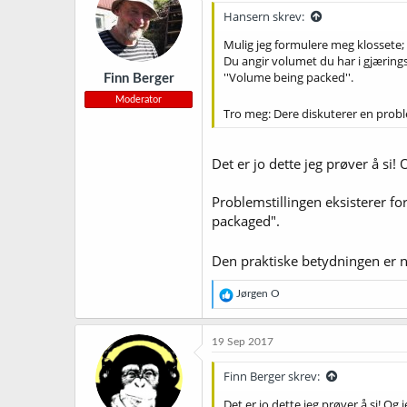
Hansern skrev:
Mulig jeg formulere meg klossete; 
Du angir volumet du har i gjærin
''Volume being packed''.
Finn Berger
Moderator
Tro meg: Dere diskuterer en probl
Det er jo dette jeg prøver å si!
Problemstillingen eksisterer f
packaged".
Den praktiske betydningen er n
R
Jørgen O
e
a
k
19 Sep 2017
s
j
Finn Berger skrev:
o
n
Det er jo dette jeg prøver å si! Og