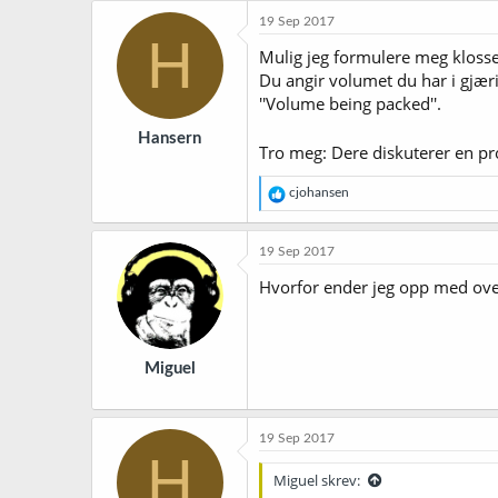
19 Sep 2017
H
Mulig jeg formulere meg klosset
Du angir volumet du har i gjæ
''Volume being packed''.
Hansern
Tro meg: Dere diskuterer en pr
R
cjohansen
e
a
k
19 Sep 2017
s
j
Hvorfor ender jeg opp med ove
o
n
e
r
Miguel
:
19 Sep 2017
H
Miguel skrev: