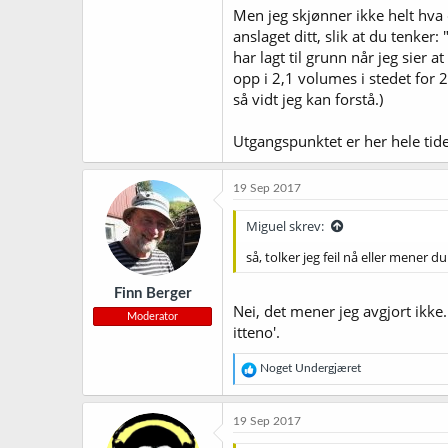
Men jeg skjønner ikke helt hva 
anslaget ditt, slik at du tenker:
har lagt til grunn når jeg sier
opp i 2,1 volumes i stedet for 2
så vidt jeg kan forstå.)
Utgangspunktet er her hele tiden
19 Sep 2017
Miguel skrev:
så, tolker jeg feil nå eller mener 
Finn Berger
Nei, det mener jeg avgjort ikke
Moderator
itteno'.
R
Noget Undergjæret
e
a
k
19 Sep 2017
s
j