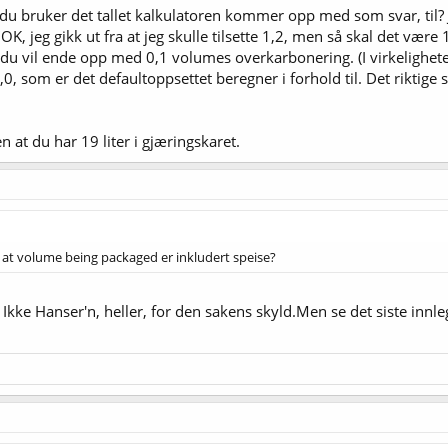
du bruker det tallet kalkulatoren kommer opp med som svar, til? J
 "OK, jeg gikk ut fra at jeg skulle tilsette 1,2, men så skal det vær
 at du vil ende opp med 0,1 volumes overkarbonering. (I virkelighe
,0, som er det defaultoppsettet beregner i forhold til. Det riktige
 at du har 19 liter i gjæringskaret.
du at volume being packaged er inkludert speise?
. Ikke Hanser'n, heller, for den sakens skyld.Men se det siste innl