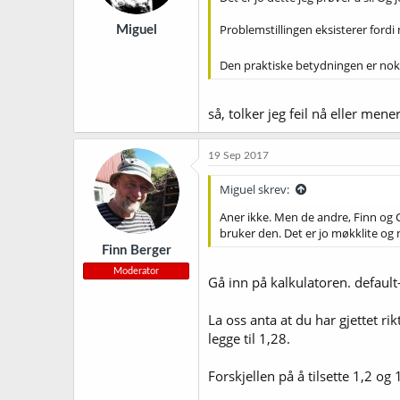
e
r
Problemstillingen eksisterer ford
Miguel
:
Den praktiske betydningen er nok
så, tolker jeg feil nå eller me
19 Sep 2017
Miguel skrev:
Aner ikke. Men de andre, Finn og C
bruker den. Det er jo møkklite og
Finn Berger
Moderator
Gå inn på kalkulatoren. default-o
La oss anta at du har gjettet rik
legge til 1,28.
Forskjellen på å tilsette 1,2 og 