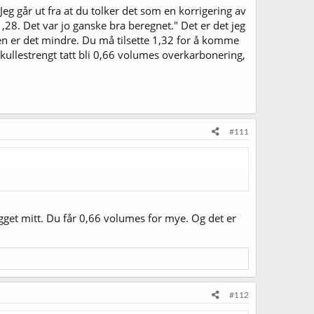
eg går ut fra at du tolker det som en korrigering av
e 1,28. Det var jo ganske bra beregnet." Det er det jeg
ten er det mindre. Du må tilsette 1,32 for å komme
 skullestrengt tatt bli 0,66 volumes overkarbonering,
#111
egget mitt. Du får 0,66 volumes for mye. Og det er
#112