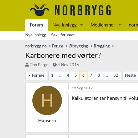
Forum
Nye innlegg
Medlemmer
norb
Nye innlegg
Søk i forumet
norbrygg.no
Forum
Ølbrygging
Brygging
Karbonere med vørter?
T
S
Finn Berger
4 Nov 2016
r
t
Forrige
1
...
4
5
6
7
8
...
32
Neste
å
a
d
r
s
t
19 Sep 2017
H
t
d
Kalkulatoren tar hensyn til vol
a
a
r
t
t
o
e
r
Hansern