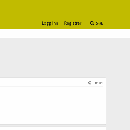
Logg inn
Registrer
Søk
#101