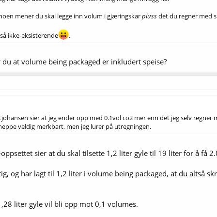
i noen mener du skal legge inn volum i gjæringskar
pluss
det du regner med sk
så ikke-eksisterende
.
ner du at volume being packaged er inkludert speise?
johansen sier at jeg ender opp med 0.1vol co2 mer enn det jeg selv regner med
 neppe veldig merkbart, men jeg lurer på utregningen.
ppsettet sier at du skal tilsette 1,2 liter gyle til 19 liter for å få
tig, og har lagt til 1,2 liter i volume being packaged, at du altså skr
1,28 liter gyle vil bli opp mot 0,1 volumes.