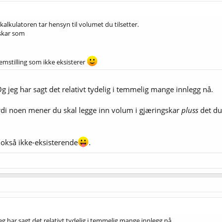
kalkulatoren tar hensyn til volumet du tilsetter.
gskar som
emstilling som ikke eksisterer
 Og jeg har sagt det relativt tydelig i temmelig mange innlegg nå.
ordi noen mener du skal legge inn volum i gjæringskar
pluss
det du
okså ikke-eksisterende
.
 jeg har sagt det relativt tydelig i temmelig mange innlegg nå.