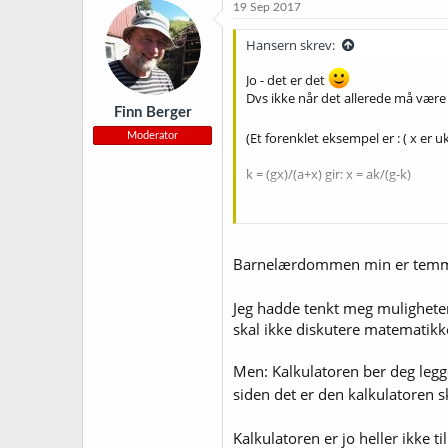
19 Sep 2017
Hansern skrev:
Jo - det er det
Dvs ikke når det allerede må vær
Finn Berger
(Et forenklet eksempel er : ( x er uk
Moderator
k = (gx)/(a+x) gir: x = ak/(g-k)
så fremt ikke barnelærdommen har f
(Jeg tenkte i eksempelet at k = g 
tilsettes .....
Barnelærdommen min er temmeli
men vær så snill - ikke diskuter d
spørre om formelen bak.
Jeg hadde tenkt meg muligheten
skal ikke diskutere matematikken 
Men: Kalkulatoren ber deg legge
siden det er den kalkulatoren s
Kalkulatoren er jo heller ikke t