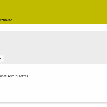
rygg.no
umet som tilsettes.