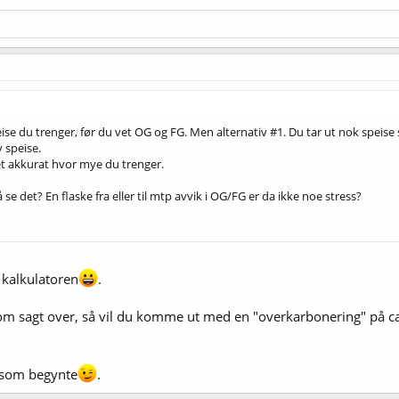
se du trenger, før du vet OG og FG. Men alternativ #1. Du tar ut nok speise så
 speise.
et akkurat hvor mye du trenger.
 se det? En flaske fra eller til mtp avvik i OG/FG er da ikke noe stress?
 kalkulatoren
.
om sagt over, så vil du komme ut med en "overkarbonering" på ca
u som begynte
.