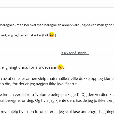
e beregnet - men her skal man beregne en annen verdi, og da kan man godt r
jent; a, g og k er konstanter (tall
)
Klikk for å utvide...
orlatt meg helt......
CO2/liter i sluttproduktet, g = gram CO2/liter produsert av speisen, a = volu
g langt unna, for å si det sånn
.
ette regnestykket, jeg vet ikke om det er korrekt tenkt
Parantes slutt! Da 
 av at en eller annen sleip matematiker ville dukke opp og kløne 
din, for det er jeg avgjort ikke kvalifisert til.
 inn en verdi i ruta "volume being packaged". Og den verdien kjen
kal beregne for deg. Og hvis jeg kjente den, hadde jeg jo ikke tren
il mye hjelp hvis den forutsetter at jeg skal løse annengradsligning