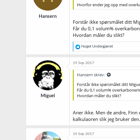
Hvorfor ender jeg opp med overka
Hansern
Forstår ikke spørsmålet ditt Mi
Får du 0,1 volum% overkarboner
Hvordan måler du slikt?
R
Noget Undergjæret
e
a
k
19 Sep 2017
s
j
Hansern skrev:
o
n
Forstår ikke spørsmålet ditt Migue
e
Får du 0,1 volum% overkarbonering
r
Hvordan måler du slikt?
Miguel
:
Aner ikke. Men de andre, Finn o
kalkulaoren slik jeg bruker den
19 Sep 2017