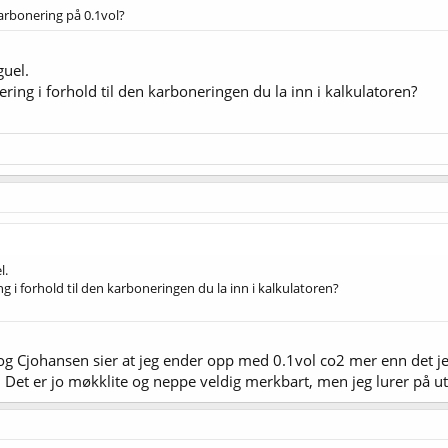
rbonering på 0.1vol?
guel.
ing i forhold til den karboneringen du la inn i kalkulatoren?
l.
 i forhold til den karboneringen du la inn i kalkulatoren?
g Cjohansen sier at jeg ender opp med 0.1vol co2 mer enn det jeg
. Det er jo møkklite og neppe veldig merkbart, men jeg lurer på u