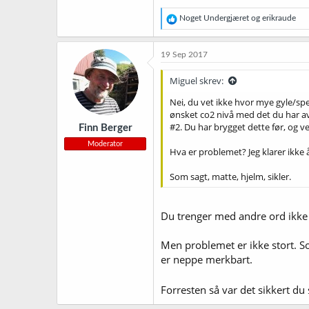
R
Noget Undergjæret
og
erikraude
e
a
k
19 Sep 2017
s
j
Miguel skrev:
o
n
Nei, du vet ikke hvor mye gyle/spei
e
ønsket co2 nivå med det du har av
r
#2. Du har brygget dette før, og v
Finn Berger
:
Moderator
Hva er problemet? Jeg klarer ikke å
Som sagt, matte, hjelm, sikler.
Du trenger med andre ord ikke
Men problemet er ikke stort. S
er neppe merkbart.
Forresten så var det sikkert d