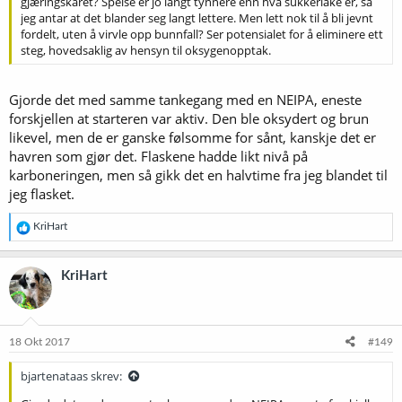
gjæringskaret? Speise er jo langt tynnere enn hva sukkerlake er, så
jeg antar at det blander seg langt lettere. Men lett nok til å bli jevnt
fordelt, uten å virvle opp bunnfall? Ser potensialet for å eliminere ett
steg, hovedsaklig av hensyn til oksygenopptak.
Gjorde det med samme tankegang med en NEIPA, eneste
forskjellen at starteren var aktiv. Den ble oksydert og brun
likevel, men de er ganske følsomme for sånt, kanskje det er
havren som gjør det. Flaskene hadde likt nivå på
karboneringen, men så gikk det en halvtime fra jeg blandet til
jeg flasket.
R
KriHart
e
a
k
KriHart
s
j
o
n
e
18 Okt 2017
#149
r
:
bjartenataas skrev: