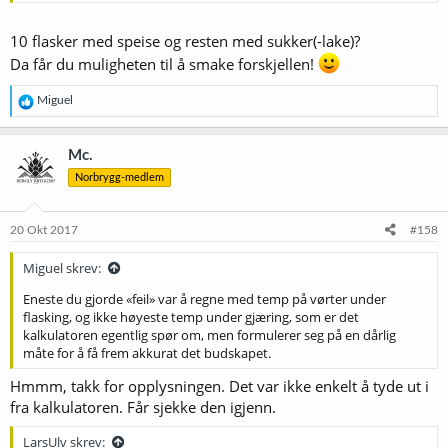
10 flasker med speise og resten med sukker(-lake)?
Da får du muligheten til å smake forskjellen!
R
Miguel
e
a
k
Mc.
s
Norbrygg-medlem
j
o
n
e
20 Okt 2017
#158
r
:
Miguel skrev:
Eneste du gjorde «feil» var å regne med temp på vørter under
flasking, og ikke høyeste temp under gjæring, som er det
kalkulatoren egentlig spør om, men formulerer seg på en dårlig
måte for å få frem akkurat det budskapet.
Hmmm, takk for opplysningen. Det var ikke enkelt å tyde ut i
fra kalkulatoren. Får sjekke den igjenn.
LarsUlv skrev: