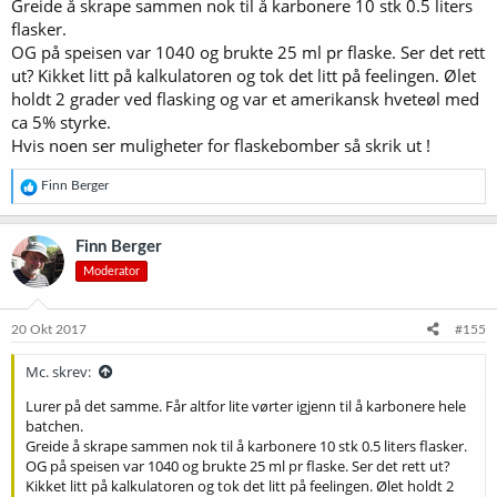
Greide å skrape sammen nok til å karbonere 10 stk 0.5 liters
flasker.
OG på speisen var 1040 og brukte 25 ml pr flaske. Ser det rett
ut? Kikket litt på kalkulatoren og tok det litt på feelingen. Ølet
holdt 2 grader ved flasking og var et amerikansk hveteøl med
ca 5% styrke.
Hvis noen ser muligheter for flaskebomber så skrik ut !
R
Finn Berger
e
a
k
Finn Berger
s
Moderator
j
o
n
e
20 Okt 2017
#155
r
:
Mc. skrev:
Lurer på det samme. Får altfor lite vørter igjenn til å karbonere hele
batchen.
Greide å skrape sammen nok til å karbonere 10 stk 0.5 liters flasker.
OG på speisen var 1040 og brukte 25 ml pr flaske. Ser det rett ut?
Kikket litt på kalkulatoren og tok det litt på feelingen. Ølet holdt 2