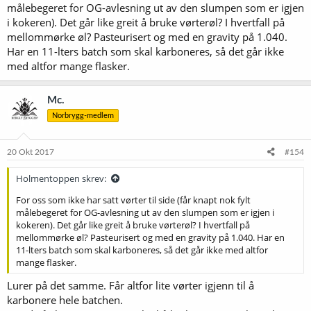
målebegeret for OG-avlesning ut av den slumpen som er igjen
i kokeren). Det går like greit å bruke vørterøl? I hvertfall på
mellommørke øl? Pasteurisert og med en gravity på 1.040.
Har en 11-lters batch som skal karboneres, så det går ikke
med altfor mange flasker.
Mc.
Norbrygg-medlem
20 Okt 2017
#154
Holmentoppen skrev:
For oss som ikke har satt vørter til side (får knapt nok fylt
målebegeret for OG-avlesning ut av den slumpen som er igjen i
kokeren). Det går like greit å bruke vørterøl? I hvertfall på
mellommørke øl? Pasteurisert og med en gravity på 1.040. Har en
11-lters batch som skal karboneres, så det går ikke med altfor
mange flasker.
Lurer på det samme. Får altfor lite vørter igjenn til å
karbonere hele batchen.