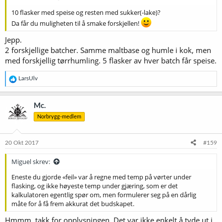
10 flasker med speise og resten med sukker(-lake)?
Da får du muligheten til å smake forskjellen!
Jepp.
2 forskjellige batcher. Samme maltbase og humle i kok, men
med forskjellig tørrhumling. 5 flasker av hver batch får speise.
R
LarsUlv
e
a
k
Mc.
s
Norbrygg-medlem
j
o
n
e
20 Okt 2017
#159
r
:
Miguel skrev:
Eneste du gjorde «feil» var å regne med temp på vørter under
flasking, og ikke høyeste temp under gjæring, som er det
kalkulatoren egentlig spør om, men formulerer seg på en dårlig
måte for å få frem akkurat det budskapet.
Hmmm, takk for opplysningen. Det var ikke enkelt å tyde ut i