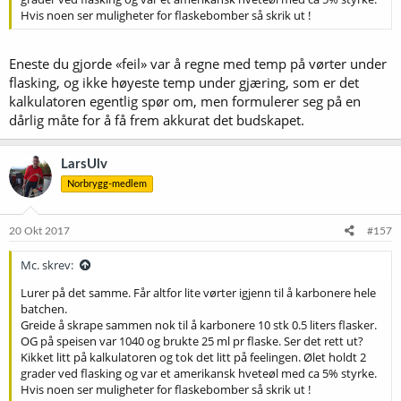
Hvis noen ser muligheter for flaskebomber så skrik ut !
Eneste du gjorde «feil» var å regne med temp på vørter under
flasking, og ikke høyeste temp under gjæring, som er det
kalkulatoren egentlig spør om, men formulerer seg på en
dårlig måte for å få frem akkurat det budskapet.
LarsUlv
Norbrygg-medlem
20 Okt 2017
#157
Mc. skrev:
Lurer på det samme. Får altfor lite vørter igjenn til å karbonere hele
batchen.
Greide å skrape sammen nok til å karbonere 10 stk 0.5 liters flasker.
OG på speisen var 1040 og brukte 25 ml pr flaske. Ser det rett ut?
Kikket litt på kalkulatoren og tok det litt på feelingen. Ølet holdt 2
grader ved flasking og var et amerikansk hveteøl med ca 5% styrke.
Hvis noen ser muligheter for flaskebomber så skrik ut !