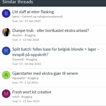
Similar threads
Litt daff øl etter flasking
B
bjørni
Generelt og nybegynnerspørsmål
Svar
16
27 Des 2025
Dumpe trub - eller bortkastet ekstra arbeid?
akarlsen
Brygging
Svar
3
12 Mai 2026
Split batch: felles base for belgisk blonde + lager –
R
innspill på oppskrift?
RasmusD
Brygging
Svar
13
18 Mar 2026
Gjærstarter med ekstra gjær til senere
A
Agropelter
Brygging
Svar
74
2 Jul 2026
Fresh wort kit creative
M
mibill
Brygging
Svar
9
11 Nov 2025