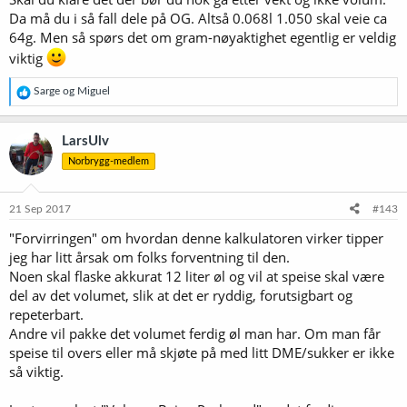
Da må du i så fall dele på OG. Altså 0.068l 1.050 skal veie ca
64g. Men så spørs det om gram-nøyaktighet egentlig er veldig
viktig
R
Sarge
og
Miguel
e
a
k
LarsUlv
s
Norbrygg-medlem
j
o
n
e
21 Sep 2017
#143
r
"Forvirringen" om hvordan denne kalkulatoren virker tipper
:
jeg har litt årsak om folks forventning til den.
Noen skal flaske akkurat 12 liter øl og vil at speise skal være
del av det volumet, slik at det er ryddig, forutsigbart og
repeterbart.
Andre vil pakke det volumet ferdig øl man har. Om man får
speise til overs eller må skjøte på med litt DME/sukker er ikke
så viktig.