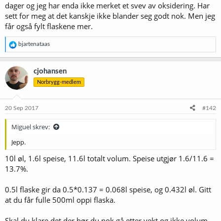
dager og jeg har enda ikke merket et svev av oksidering. Har
sett for meg at det kanskje ikke blander seg godt nok. Men jeg
får også fylt flaskene mer.
R
bjartenataas
e
a
k
cjohansen
s
Norbrygg-medlem
j
o
n
e
20 Sep 2017
#142
r
:
Miguel skrev:
Jepp.
10l øl, 1.6l speise, 11.6l totalt volum. Speise utgjør 1.6/11.6 =
13.7%.
0.5l flaske gir da 0.5*0.137 = 0.068l speise, og 0.432l øl. Gitt
at du får fulle 500ml oppi flaska.
Skal du klare det der bør du nok gå etter vekt og ikke volum.