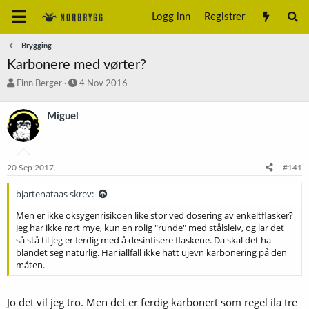
Logg inn
Registrer
Brygging
Karbonere med vørter?
T
S
Finn Berger
4 Nov 2016
r
t
å
a
Miguel
d
r
s
t
t
d
a
a
20 Sep 2017
#141
r
t
t
o
bjartenataas skrev:
e
r
Men er ikke oksygenrisikoen like stor ved dosering av enkeltflasker?
Jeg har ikke rørt mye, kun en rolig "runde" med stålsleiv, og lar det
så stå til jeg er ferdig med å desinfisere flaskene. Da skal det ha
blandet seg naturlig. Har iallfall ikke hatt ujevn karbonering på den
måten.
Jo det vil jeg tro. Men det er ferdig karbonert som regel ila tre