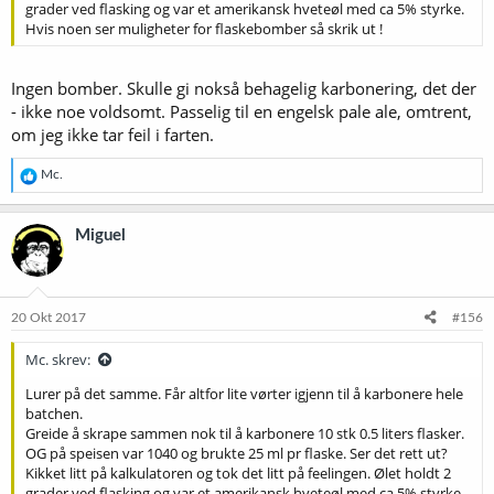
grader ved flasking og var et amerikansk hveteøl med ca 5% styrke.
Hvis noen ser muligheter for flaskebomber så skrik ut !
Ingen bomber. Skulle gi nokså behagelig karbonering, det der
- ikke noe voldsomt. Passelig til en engelsk pale ale, omtrent,
om jeg ikke tar feil i farten.
R
Mc.
e
a
k
Miguel
s
j
o
n
e
20 Okt 2017
#156
r
:
Mc. skrev:
Lurer på det samme. Får altfor lite vørter igjenn til å karbonere hele
batchen.
Greide å skrape sammen nok til å karbonere 10 stk 0.5 liters flasker.
OG på speisen var 1040 og brukte 25 ml pr flaske. Ser det rett ut?
Kikket litt på kalkulatoren og tok det litt på feelingen. Ølet holdt 2
grader ved flasking og var et amerikansk hveteøl med ca 5% styrke.