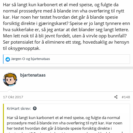
Har så langt kun karbonert et øl med speise, og fulgte da
:
normal prossedyre med å blande inn vha overføring til nytt
kar. Har noen her testet hvordan det går å blande spesie
forsiktig direkte i gjæringskaret? Speise er jo langt tynnere enn
hva sukkerlake er, så jeg antar at det blander seg langt lettere.
Men lett nok til å bli jevnt fordelt, uten å virvle opp bunnfall?
Ser potensialet for å eliminere ett steg, hovedsaklig av hensyn
til oksygenopptak.
R
Jørgen O
og
bjartenataas
e
a
k
bjartenataas
s
j
o
n
e
17 Okt 2017
#148
r
:
KriHart skrev:
Har så langt kun karbonert et øl med speise, og fulgte da normal
prossedyre med å blande inn vha overføring til nytt kar. Har noen
her testet hvordan det går å blande spesie forsiktig direkte i