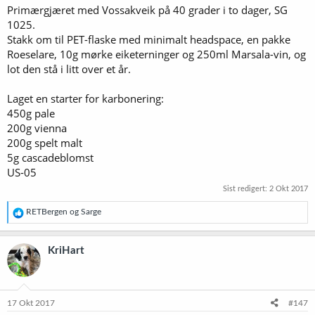
Primærgjæret med Vossakveik på 40 grader i to dager, SG
1025.
Stakk om til PET-flaske med minimalt headspace, en pakke
Roeselare, 10g mørke eiketerninger og 250ml Marsala-vin, og
lot den stå i litt over et år.
Laget en starter for karbonering:
450g pale
200g vienna
200g spelt malt
5g cascadeblomst
US-05
Sist redigert:
2 Okt 2017
R
RETBergen
og
Sarge
e
a
k
KriHart
s
j
o
n
e
17 Okt 2017
#147
r