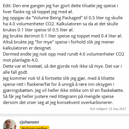
Edit: Den ene gangen jeg har gjort dette tilsatte jeg speise i
hver flaske og så toppet jeg med øl.
Jeg oppgav da "Volume Being Packaged" til 0,5 liter og skulle
ha 4.0 volumenheter CO2. Kalkulatoren sa da at det skulle
brukes 0.1 liter speise til 0.5 liter øl.
Jeg brukte derimot 0.1 liter speise og toppet med 0.4 liter øl.
Altså brukte jeg "for mye" speise i forhold slik jeg mener
kalkulatoren er designet.
Dermed endte jeg nok opp med rundt 4.6 volumenheter CO2
mot planlagte 4.0.
Dette var et hveteøl, så det gjorde nok ikke så mye. Det var i
alle fall godt.
Jeg kommer nok til å fortsette slik jeg gjør, med å tilsette
speise rett i flaskene/fat for å unngå å røre inn oksygen i
gjæringsbøtten. Jeg vil heller ikke stikke om til en flaskebøtte.
Så får jeg heller justere ned littegrann på mengde speise
dersom det viser seg at jeg konsekvent overkarbonerer.
Sist redigert:
21 Sep 2017
cjohansen
Norbrygg-medlem