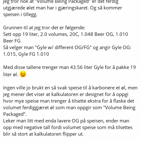
Jeg tror nok at "Volume Being Packaged" er det ferdig
utgjærede ølet man har i gjæringskaret. Og så kommer
speisen i tillegg.
Grunnen til at jeg tror det er følgende:
Sett opp 19 liter, 2.0 volumes, 20C, 1.048 Beer OG, 1.010
Beer FG
Så velger man "Gyle w/ different OG/FG" og angir Gyle OG:
1.015, Gyle FG 1.010
Med disse tallene trenger man 43.56 liter Gyle for å pakke 19
liter øl.
Ingen ville jo brukt en så svak speise til å karbonere et øl, men
jeg mener det viser at kalkulatoren er designet for å oppgi
hvor mye speise man trenger å tilsette ekstra for å flaske det
volumet ferdiggjæret øl som man oppgir som "Volume Being
Packaged".
Leker man litt med enda lavere OG på speisen, ender man
opp med negative tall fordi volumet speise som må tilsettes
blir så stort at kalkulatoren flipper ut.