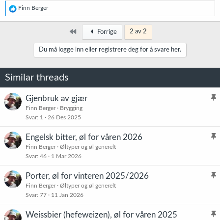
R
Finn Berger
e
a
k
Først
2 av 2
Forrige
s
j
Du må logge inn eller registrere deg for å svare her.
o
n
e
Similar threads
r
:
Gjenbruk av gjær
l
Finn Berger
Brygging
Svar
1
26 Des 2025
i
s
Engelsk bitter, øl for våren 2026
t
l
Finn Berger
Øltyper og øl generelt
r
Svar
46
1 Mar 2026
i
e
s
t
Porter, øl for vinteren 2025/2026
t
l
Finn Berger
Øltyper og øl generelt
r
Svar
77
11 Jan 2026
i
e
s
t
Weissbier (hefeweizen), øl for våren 2025
t