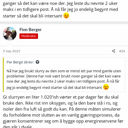
ganger så det kan være noe der. Jeg leste du nevnte 2 uker
maks i en tidligere post. Å nå får jeg jo endelig begynt med
starter så det skal bli intersant
Finn Berger
Moderator
5 Sep 2025
#26
Per Berge skrev:
Nå har jeg brukt slurry av den som er minst ett par mnd gamle uten
problemer. Denne har nok vært brukt noen ganger så det kan være
noe der. Jeg leste du nevnte 2 uker maks i en tidligere post. Å nå får
jeg jo endelig begynt med starter så det skal bli intersant
Gi slurryen en liter 1.020'ish vørter et par dager før du skal
bruke den. Ikke rist inn oksygen, og la den bare stå i ro, og
isoler den fra luft så godt du kan. På denne måten simulerer
du forholdene mot slutten av en vanlig gjæringsprosess, da
gjæren konsentrerer seg om å bygge opp energireservene før
den går i dvale.