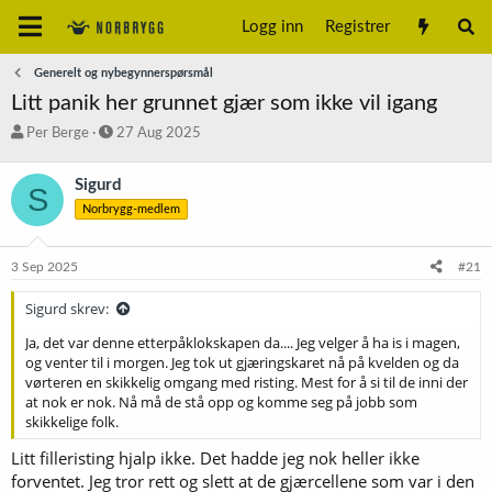
Logg inn
Registrer
Generelt og nybegynnerspørsmål
Litt panik her grunnet gjær som ikke vil igang
T
S
Per Berge
27 Aug 2025
r
t
å
a
Sigurd
S
d
r
Norbrygg-medlem
s
t
t
d
a
a
3 Sep 2025
#21
r
t
t
o
Sigurd skrev:
e
r
Ja, det var denne etterpåklokskapen da.... Jeg velger å ha is i magen,
og venter til i morgen. Jeg tok ut gjæringskaret nå på kvelden og da
vørteren en skikkelig omgang med risting. Mest for å si til de inni der
at nok er nok. Nå må de stå opp og komme seg på jobb som
skikkelige folk.
Litt filleristing hjalp ikke. Det hadde jeg nok heller ikke
forventet. Jeg tror rett og slett at de gjærcellene som var i den