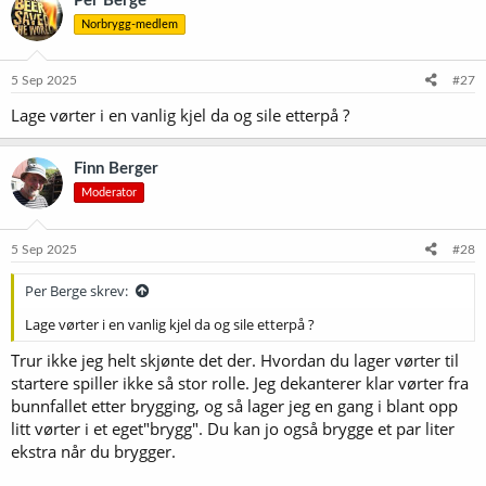
Per Berge
s
Norbrygg-medlem
j
o
n
e
5 Sep 2025
#27
r
Lage vørter i en vanlig kjel da og sile etterpå ?
:
Finn Berger
Moderator
5 Sep 2025
#28
Per Berge skrev:
Lage vørter i en vanlig kjel da og sile etterpå ?
Trur ikke jeg helt skjønte det der. Hvordan du lager vørter til
startere spiller ikke så stor rolle. Jeg dekanterer klar vørter fra
bunnfallet etter brygging, og så lager jeg en gang i blant opp
litt vørter i et eget"brygg". Du kan jo også brygge et par liter
ekstra når du brygger.