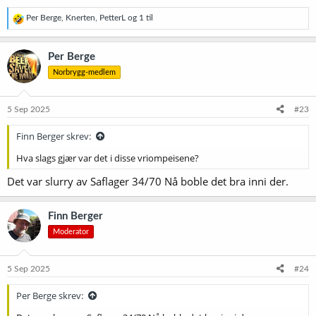
R
Per Berge
,
Knerten
,
PetterL
og 1 til
e
a
k
Per Berge
s
Norbrygg-medlem
j
o
n
e
5 Sep 2025
#23
r
:
Finn Berger skrev:
Hva slags gjær var det i disse vriompeisene?
Det var slurry av Saflager 34/70 Nå boble det bra inni der.
Finn Berger
Moderator
5 Sep 2025
#24
Per Berge skrev: