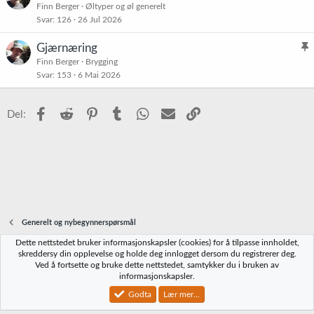
l
Finn Berger
Øltyper og øl generelt
r
Svar
126
26 Jul 2026
i
e
s
t
Gjærnæring
t
l
Finn Berger
Brygging
r
Svar
153
6 Mai 2026
i
e
s
t
t
Facebook
Reddit
Pinterest
Tumblr
WhatsApp
E-post
Link
Del:
r
e
t
Generelt og nybegynnerspørsmål
Dette nettstedet bruker informasjonskapsler (cookies) for å tilpasse innholdet,
Norbrygg-default
skreddersy din opplevelse og holde deg innlogget dersom du registrerer deg.
Ved å fortsette og bruke dette nettstedet, samtykker du i bruken av
Kontakt oss
Vilkår og regler
Personvernregler
Hjelp
Hjem
R
informasjonskapsler.
S
S
Godta
Lær mer...
®
Community platform by XenForo
© 2010-2023 XenForo Ltd.