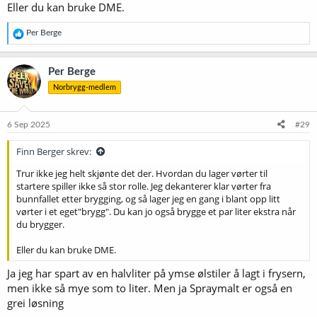
Eller du kan bruke DME.
R
Per Berge
e
a
k
Per Berge
s
Norbrygg-medlem
j
o
n
e
6 Sep 2025
#29
r
:
Finn Berger skrev:
Trur ikke jeg helt skjønte det der. Hvordan du lager vørter til
startere spiller ikke så stor rolle. Jeg dekanterer klar vørter fra
bunnfallet etter brygging, og så lager jeg en gang i blant opp litt
vørter i et eget"brygg". Du kan jo også brygge et par liter ekstra når
du brygger.
Eller du kan bruke DME.
Ja jeg har spart av en halvliter på ymse ølstiler å lagt i frysern,
men ikke så mye som to liter. Men ja Spraymalt er også en
grei løsning