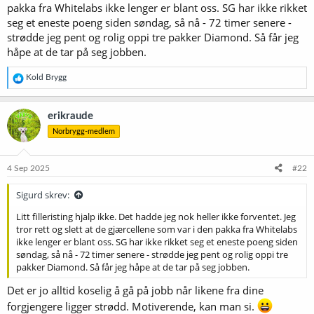
pakka fra Whitelabs ikke lenger er blant oss. SG har ikke rikket
seg et eneste poeng siden søndag, så nå - 72 timer senere -
strødde jeg pent og rolig oppi tre pakker Diamond. Så får jeg
håpe at de tar på seg jobben.
R
Kold Brygg
e
a
k
erikraude
s
Norbrygg-medlem
j
o
n
e
4 Sep 2025
#22
r
:
Sigurd skrev:
Litt filleristing hjalp ikke. Det hadde jeg nok heller ikke forventet. Jeg
tror rett og slett at de gjærcellene som var i den pakka fra Whitelabs
ikke lenger er blant oss. SG har ikke rikket seg et eneste poeng siden
søndag, så nå - 72 timer senere - strødde jeg pent og rolig oppi tre
pakker Diamond. Så får jeg håpe at de tar på seg jobben.
Det er jo alltid koselig å gå på jobb når likene fra dine
forgjengere ligger strødd. Motiverende, kan man si.