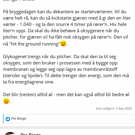
På bryggedagen kan du dekantere av startervørteren. Vil du
være helt rå, kan du så kickstarte gjæren med å gi den en liter
vørter - 1.040 - og la den snurre 4 timer på rører'n. Hiv hele
liter'n oppi. Da skal du ikke behøve å oksygenere når du
pitcher, for gjæren vil ha fått nok oksygen på rører'n. Den vil
nå "hit the ground running"
.
Glykogenet trengs når du pitcher. Da skal den ta til seg
oksygen, som den bruker i prosessen med å bygge opp
membranen og legge seg opp lagre av membranråstoff
(steroler og lipider). Til dette trenger den energi, som den må
ta fra energilagrene sine.
Det blir (nesten) alltid øl - men det kan også alltid bli bedre øl
.
Sist redigert:
5 Sep 2025
R
Per Berge
e
a
k