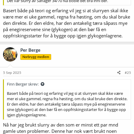
Det var slurry av Saflager 34/70 Nå boble det bra inni der.
Basert både på teori og erfaring vil jeg si at slurryen skal ikke
være mer ei uke gammel, regna fra høsting, om du skal bruke
den direkte. Er den eldre, har den antakelig tæra såpass mye
på enegireservene sine (glykogen) at den bør få en
oppfriskingsstarter for å bygge opp igjen glykogenlagrene.
Per Berge
Norbrygg-medlem
5 Sep 2025
#25
Finn Berger skrev:
Basert både på teori og erfaring vil jeg si at slurryen skal ikke være
mer ei uke gammel, regna fra høsting, om du skal bruke den direkte.
Er den eldre, har den antakelig tæra såpass mye på enegireservene
sine (glykogen) at den bør få en oppfriskingsstarter for å bygge opp
igjen glykogenlagrene.
Nå har jeg brukt slurry av den som er minst ett par mnd
gamle uten problemer. Denne har nok vært brukt noen