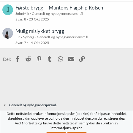
Første brygg – Muntons Flagship Kölsch
J
JohnMik
Generelt og nybegynnerspørsmål
Svar
8
23 Okt 2025
Mulig mislykket brygg
Eirik Søberg
Generelt og nybegynnerspørsmål
Svar
7
14 Okt 2025
Facebook
Reddit
Pinterest
Tumblr
WhatsApp
E-post
Link
Del:
Generelt og nybegynnerspørsmål
Dette nettstedet bruker informasjonskapsler (cookies) for å tilpasse innholdet,
Norbrygg-default
skreddersy din opplevelse og holde deg innlogget dersom du registrerer deg.
Ved å fortsette og bruke dette nettstedet, samtykker du i bruken av
Kontakt oss
Vilkår og regler
Personvernregler
Hjelp
Hjem
R
informasjonskapsler.
S