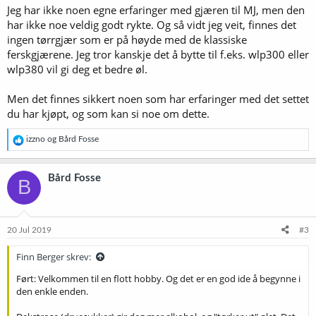
Jeg har ikke noen egne erfaringer med gjæren til MJ, men den
har ikke noe veldig godt rykte. Og så vidt jeg veit, finnes det
ingen tørrgjær som er på høyde med de klassiske
ferskgjærene. Jeg tror kanskje det å bytte til f.eks. wlp300 eller
wlp380 vil gi deg et bedre øl.
Men det finnes sikkert noen som har erfaringer med det settet
du har kjøpt, og som kan si noe om dette.
R
izzno
og
Bård Fosse
e
a
k
Bård Fosse
B
s
j
o
n
e
20 Jul 2019
#3
r
:
Finn Berger skrev:
Ført: Velkommen til en flott hobby. Og det er en god ide å begynne i
den enkle enden.