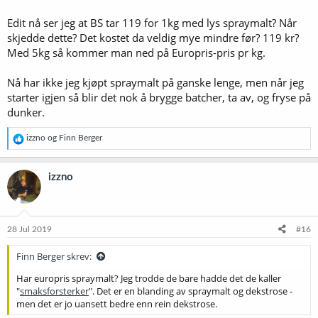
Edit nå ser jeg at BS tar 119 for 1kg med lys spraymalt? Når
skjedde dette? Det kostet da veldig mye mindre før? 119 kr?
Med 5kg så kommer man ned på Europris-pris pr kg.
Nå har ikke jeg kjøpt spraymalt på ganske lenge, men når jeg
starter igjen så blir det nok å brygge batcher, ta av, og fryse på
dunker.
R
izzno
og
Finn Berger
e
a
k
izzno
s
j
o
n
e
28 Jul 2019
#16
r
:
Finn Berger skrev:
Har europris spraymalt? Jeg trodde de bare hadde det de kaller
"
smaksforsterker
". Det er en blanding av spraymalt og dekstrose -
men det er jo uansett bedre enn rein dekstrose.