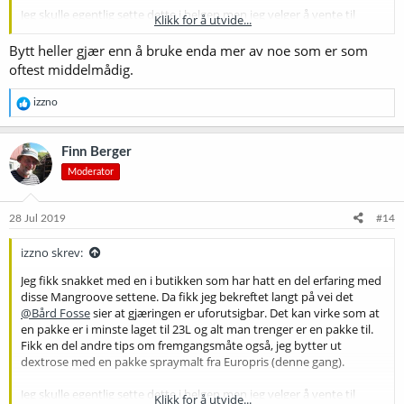
Jeg skulle egentlig sette dette i helgen men jeg velger å vente til
Klikk for å utvide...
denne hetebølgen er over...
Kommer tilbake med oppdatering når jeg setter og når det er ferdig
Bytt heller gjær enn å bruke enda mer av noe som er som
øl
oftest middelmådig.
Takk for alle tips!
R
izzno
e
a
k
Finn Berger
s
Moderator
j
o
n
e
28 Jul 2019
#14
r
:
izzno skrev:
Jeg fikk snakket med en i butikken som har hatt en del erfaring med
disse Mangroove settene. Da fikk jeg bekreftet langt på vei det
@Bård Fosse
sier at gjæringen er uforutsigbar. Det kan virke som at
en pakke er i minste laget til 23L og alt man trenger er en pakke til.
Fikk en del andre tips om fremgangsmåte også, jeg bytter ut
dextrose med en pakke spraymalt fra Europris (denne gang).
Jeg skulle egentlig sette dette i helgen men jeg velger å vente til
Klikk for å utvide...