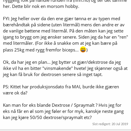
her. Dette blir nok en morsom hobby.
FYI: Jeg heller over da den ene gjær tønna er av typen med
bærehåndtak på sidene (uten litermål) mens den andre er av
de vanlige bøttene med litermål. På den måten kan jeg sette
igang to brygg om jeg ønsker senere. Siden jeg da har en "ren"
med litermåler. (For ikke å snakke om at jeg kan bære på
plass 25kg med rygg fremfor biceps...
)
Ok, da har jeg en plan... Jeg bytter ut gjær/dekstrose da jeg
ikke vil ha en bitter "vinsmakende" hvete! Jeg skjønner også at
jeg kan få bruk for dextrosen senere så inget tapt.
PS: Kittet har produksjonsdato fra MAI, burde ikke gjæren
være ok da?
Kan man for eks blande Dextrose / Spraymalt ? Hvis jeg for
eks nå får en øl som jeg føler er for myk, kanskje neste gang
kan jeg kjøre 50/50 dextrose/spraymalt etc?
Sist redigert:
20 Jul 2019