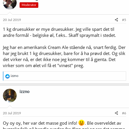
s
1. Rehydrer gjæren
Moderator
j
2. Åpne posen ta ut innhold utenom malt og sett posen i en gryte e.l
o
medvarmt vann. Dette gjør det mye lettere å helle ut og blande
n
3. Kok opp vannet med dextrose/spray alt og om spray alt følg med
e
20 Jul 2019
#5
for det koker fort over. Dette gjør det mye lettere å unngå klumper
r
1 kg druesukker er mye druesukker. Jeg ville spart det til
og du får rørt godt ut
:
andre formål - belgiske øl, f.eks.. Skaff spraymalt i stedet.
Følg instruksjonene ellers, lykke til du får sikkert et supert øl
Jeg har en amerikansk Cream Ale stående nå, snart ferdig. Der
har jeg brukt 1 kg druesukker, bare for å ha prøvd det. Og slik
det virker nå, er det ikke noe jeg kommer til å gjenta. Det
virker som om ølet vil få et "vinøst" preg.
R
izzno
e
a
k
izzno
s
j
o
n
e
20 Jul 2019
#6
r
:
Oy oy oy, her var det masse god info!
. Ble overveldet av
hyggelig folk på handle runden fra (finn.no) og ser det samme