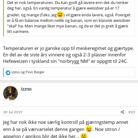
Det er nok temperaturen. Du kan godt gå lavere enn det du tenker
deg her, også. En vanlig temperatur å gjære weissbier på er 17
grader, og mange (f.eks. jeg
) vil gjære enda lavere, også. Poenget
er å få en balanse mellom nellik og banan, som en klassisk weissbier
"skal" ha. Men mange liker mye banan, og da er det jo greit å gjære
litt varmere.
Temperaturen er jo ganske opp til meskeregimet og gjærtype.
En del av de siste års vinnere og også 2-3 plasser innenfor
Hefeweizen i tyskland sin "norbrygg NM" er oppgitt til 24C.
R
izzno
og
Finn Berger
e
a
k
izzno
s
j
o
n
e
30 Jul 2019
#20
r
Jeg har nok ikke noe særlig kontroll på gjæringstemp annet
:
enn å se på værvarselet denne gangen
. Noe sitron /
appelsin / aprikos blir det ikke her...
.