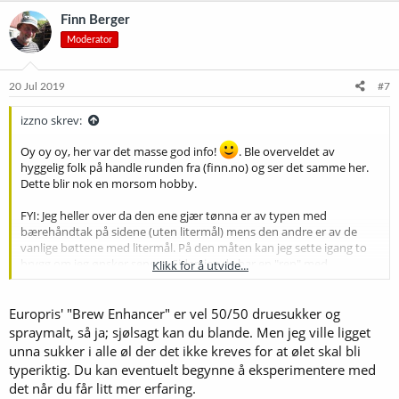
Finn Berger
Moderator
20 Jul 2019
#7
izzno skrev:
Oy oy oy, her var det masse god info!
. Ble overveldet av
hyggelig folk på handle runden fra (finn.no) og ser det samme her.
Dette blir nok en morsom hobby.
FYI: Jeg heller over da den ene gjær tønna er av typen med
bærehåndtak på sidene (uten litermål) mens den andre er av de
vanlige bøttene med litermål. På den måten kan jeg sette igang to
brygg om jeg ønsker senere. Siden jeg da har en "ren" med
Klikk for å utvide...
litermåler. (For ikke å snakke om at jeg kan bære på plass 25kg med
rygg fremfor biceps...
)
Europris' "Brew Enhancer" er vel 50/50 druesukker og
Ok, da har jeg en plan... Jeg bytter ut gjær/dekstrose da jeg ikke vil
spraymalt, så ja; sjølsagt kan du blande. Men jeg ville ligget
ha en bitter "vinsmakende" hvete! Jeg skjønner også at jeg kan få
unna sukker i alle øl der det ikke kreves for at ølet skal bli
bruk for dextrosen senere så inget tapt.
typeriktig. Du kan eventuelt begynne å eksperimentere med
det når du får litt mer erfaring.
PS: Kittet har produksjonsdato fra MAI, burde ikke gjæren være ok