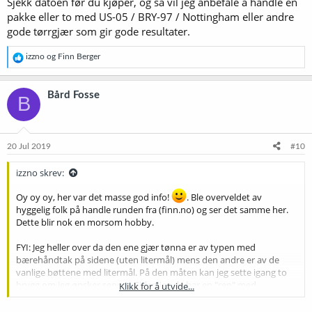
Sjekk datoen før du kjøper, og så vil jeg anbefale å handle en
pakke eller to med US-05 / BRY-97 / Nottingham eller andre
gode tørrgjær som gir gode resultater.
R
izzno
og
Finn Berger
e
a
k
Bård Fosse
B
s
j
o
n
e
20 Jul 2019
#10
r
:
izzno skrev:
Oy oy oy, her var det masse god info!
. Ble overveldet av
hyggelig folk på handle runden fra (finn.no) og ser det samme her.
Dette blir nok en morsom hobby.
FYI: Jeg heller over da den ene gjær tønna er av typen med
bærehåndtak på sidene (uten litermål) mens den andre er av de
vanlige bøttene med litermål. På den måten kan jeg sette igang to
brygg om jeg ønsker senere. Siden jeg da har en "ren" med
Klikk for å utvide...
litermåler. (For ikke å snakke om at jeg kan bære på plass 25kg med