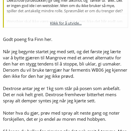
Dekstrose (druesukker) gir deg mer alkohol, og "tørker ut" ølet. Det
er ingen god ide i en weissbier. Men om du ikke bruker så mye,
spiller det antakelig mindre rolle. Sprøsmålet er om du trenger det?
Weissbier skal ikke være et sterkt øl. Jeg synes ikke det blir godt om
Klikk for å utvide...
du kommer noe særlig over 5%.
Jeg har ikke noen egne erfaringer med gjæren til MJ, men den har
Godt poeng fra Finn her.
ikke noe veldig godt rykte. Og så vidt jeg veit, finnes det ingen
tørrgjær som er på høyde med de klassiske ferskgjærene. Jeg tror
Når jeg begynte startet jeg med sett, og det første jeg lærte
kanskje det å bytte til f.eks. wlp300 eller wlp380 vil gi deg et bedre øl.
var å bytte gjæren til Mangrove med et annet alternativ for
den har en stygg tendens til å stoppe, bli uklar, gi usmaker.
Men det finnes sikkert noen som har erfaringer med det settet du
har kjøpt, og som kan si noe om dette.
Dersom du vil bruke tørrgjær har fermentis WB06 jeg kjenner
den ikke for den har jeg ikke prøvd.
Dextrose antar jeg er 1kg som står på posen som anbefalt.
Det er nok helt greit. Dextrose fremhever bitterhet mens
spray alt demper syntes jeg når jeg kjørte sett.
Noter hva du gjør, prøv med spray alt neste gang og noter
forskjellen, det er jo endel av moren med hobbyen.