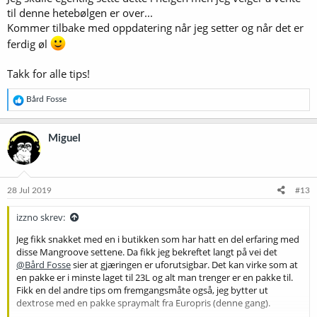
til denne hetebølgen er over...
Kommer tilbake med oppdatering når jeg setter og når det er
ferdig øl
Takk for alle tips!
R
Bård Fosse
e
a
k
Miguel
s
j
o
n
e
28 Jul 2019
#13
r
:
izzno skrev:
Jeg fikk snakket med en i butikken som har hatt en del erfaring med
disse Mangroove settene. Da fikk jeg bekreftet langt på vei det
@Bård Fosse
sier at gjæringen er uforutsigbar. Det kan virke som at
en pakke er i minste laget til 23L og alt man trenger er en pakke til.
Fikk en del andre tips om fremgangsmåte også, jeg bytter ut
dextrose med en pakke spraymalt fra Europris (denne gang).