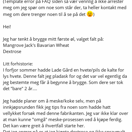
(Template error på FAQ siden så vær vennlig å ikke arrester
meg om jeg spør om noe som står der, ta heller kontakt med
meg om dere trenger noen til å se på det
)
Hei!
Jeg har tenkt å brygge mitt første øl, valget falt på:
Mangrove Jack's Bavarian Wheat
Dextrose
Litt forhistorie:
I forfjor sommer hadde Lade Gård en hvete/pils de kalte for
lys hvete. Denne falt jeg pladask for og det var vel egentlig da
jeg bestemte meg får å begynne å brygge. Som dere ser tok
det "bare" 2 år....
Jeg hadde planer om å meske/koke selv, men på
innkjøpsrunden fikk jeg tips fra noen som hadde hatt
vellykket forsøk med denne fabrikanten. Jeg var ikke klar over
at man kunne "omgå" meske-prosessen ved å kjøpe ferdig.
Det kan være greit å ihvertfall starte her.
Det jeg angrer på er at jeg kjøpte dextrose og ikke spraymalt