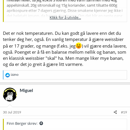
appelsinskall, 20g sitronskall og 15g koriander, samt tilsatte 600g
aprikospure etter 7 dagers gjæring. Disse smakene kjenner jeg ikke i
det heletatt igrunn, da banan dominerer. Om det blir en neste gang
Klikk for å utvide...
(mulig jeg går over til BIAB nå), så setter jeg den på 19 gr første 3-4
dager, så til 21 gr.
Det er nok temperaturen. Du kan godt gå lavere enn det du
Jeg brukte 500g dextrose og 500g brew enhancer
tenker deg her, også. En vanlig temperatur å gjære weissbier
på er 17 grader, og mange (f.eks. jeg
) vil gjære enda lavere,
også. Poenget er å få en balanse mellom nellik og banan, som
en klassisk weissbier "skal" ha. Men mange liker mye banan,
og da er det jo greit å gjære litt varmere.
R
izzno
e
a
k
Miguel
s
j
o
n
e
30 Jul 2019
#19
r
:
Finn Berger skrev: