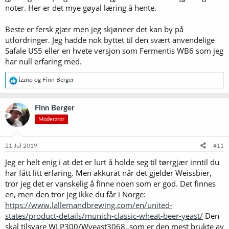
noter. Her er det mye gøyal læring å hente.
Beste er fersk gjær men jeg skjønner det kan by på
utfordringer. Jeg hadde nok byttet til den svært anvendelige
Safale US5 eller en hvete versjon som Fermentis WB6 som jeg
har null erfaring med.
R
izzno
og
Finn Berger
e
a
k
Finn Berger
s
Moderator
j
o
n
e
21 Jul 2019
#11
r
Jeg er helt enig i at det er lurt å holde seg til tørrgjær inntil du
:
har fått litt erfaring. Men akkurat når det gjelder Weissbier,
tror jeg det er vanskelig å finne noen som er god. Det finnes
en, men den tror jeg ikke du får i Norge:
https://www.lallemandbrewing.com/en/united-
states/product-details/munich-classic-wheat-beer-yeast/
Den
skal tilsvare WLP300/Wyeast3068, som er den mest brukte av