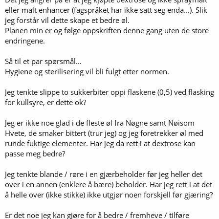
eller malt enhancer (fagspråket har ikke satt seg enda...). Slik
jeg forstår vil dette skape et bedre øl.
Planen min er og følge oppskriften denne gang uten de store
endringene.
Så til et par spørsmål...
Hygiene og sterilisering vil bli fulgt etter normen.
Jeg tenkte slippe to sukkerbiter oppi flaskene (0,5) ved flasking
for kullsyre, er dette ok?
Jeg er ikke noe glad i de fleste øl fra Nøgne samt Nøisom
Hvete, de smaker bittert (trur jeg) og jeg foretrekker øl med
runde fuktige elementer. Har jeg da rett i at dextrose kan
passe meg bedre?
Jeg tenkte blande / røre i en gjærbeholder før jeg heller det
over i en annen (enklere å bære) beholder. Har jeg rett i at det
å helle over (ikke stikke) ikke utgjør noen forskjell før gjæring?
Er det noe jeg kan gjøre for å bedre / fremheve / tilføre