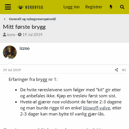
Logg inn
Registrer
Generelt og nybegynnerspørsmål
Mitt første brygg
T
S
izzno
19 Jul 2019
r
t
å
a
izzno
d
r
s
t
t
d
a
a
19 Jul 2019
#1
r
t
t
o
Erfaringer fra brygg nr 1:
e
r
De hvite røresleivene som følger med "kit" gir etter
og anbefales ikke. Kjøp en tresleiv først som sist.
Hvete-øl gjærer noe voldsomt de første 2-3 dagene
og man burde rigge til en enkel
blowoff-valve
, etter
2-3 dager kan man bytte til vanlig gjær-lås.