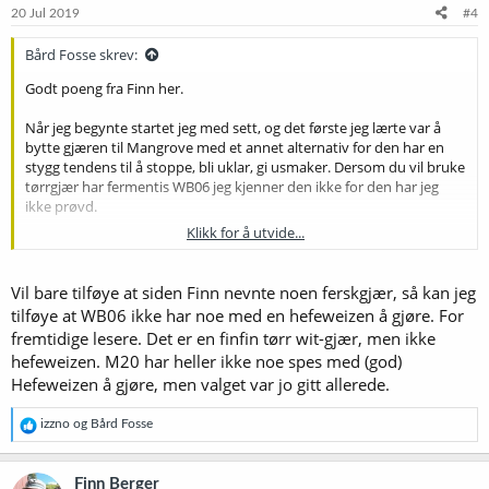
e
20 Jul 2019
#4
r
:
Bård Fosse skrev:
Godt poeng fra Finn her.
Når jeg begynte startet jeg med sett, og det første jeg lærte var å
bytte gjæren til Mangrove med et annet alternativ for den har en
stygg tendens til å stoppe, bli uklar, gi usmaker. Dersom du vil bruke
tørrgjær har fermentis WB06 jeg kjenner den ikke for den har jeg
ikke prøvd.
Klikk for å utvide...
Dextrose antar jeg er 1kg som står på posen som anbefalt. Det er
nok helt greit. Dextrose fremhever bitterhet mens spray alt demper
syntes jeg når jeg kjørte sett.
Vil bare tilføye at siden Finn nevnte noen ferskgjær, så kan jeg
tilføye at WB06 ikke har noe med en hefeweizen å gjøre. For
Noter hva du gjør, prøv med spray alt neste gang og noter
fremtidige lesere. Det er en finfin tørr wit-gjær, men ikke
forskjellen, det er jo endel av moren med hobbyen.
hefeweizen. M20 har heller ikke noe spes med (god)
Hefeweizen å gjøre, men valget var jo gitt allerede.
Så lenge du heller før gjæring går det nok greit å tømme. Men
hvorfor ikke bare røre i gjæringsdunken?
Jeg antar du skal kjøre mangrove opplegg med kok 3 liter vann, tøm
R
izzno
og
Bård Fosse
i karet rør inn posen med malt og Dextrose og topp opp til 23 liter
e
a
ed kaldt vann?
k
Her er noen tips
Finn Berger