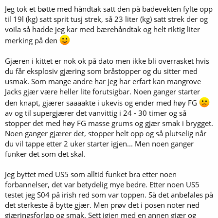
rygg fremfor biceps...
)
Jeg tok et bøtte med håndtak satt den på badevekten fylte opp
Ok, da har jeg en plan... Jeg bytter ut gjær/dekstrose da jeg ikke vil
til 19l (kg) satt sprit tusj strek, så 23 liter (kg) satt strek der og
ha en bitter "vinsmakende" hvete! Jeg skjønner også at jeg kan få
voila så hadde jeg kar med bærehåndtak og helt riktig liter
bruk for dextrosen senere så inget tapt.
merking på den
PS: Kittet har produksjonsdato fra MAI, burde ikke gjæren være ok
Gjæren i kittet er nok ok på dato men ikke bli overrasket hvis
da?
du får eksplosiv gjæring som bråstopper og du sitter med
Kan man for eks blande Dextrose / Spraymalt ? Hvis jeg for eks nå
usmak. Som mange andre har jeg har erfart kan mangrove
får en øl som jeg føler er for myk, kanskje neste gang kan jeg kjøre
Jacks gjær være heller lite forutsigbar. Noen ganger starter
50/50 dextrose/spraymalt etc?
den knapt, gjærer saaaakte i ukevis og ender med høy FG
av og til supergjærer det vanvittig i 24 - 30 timer og så
stopper det med høy FG masse grums og gjær smak i brygget.
Noen ganger gjærer det, stopper helt opp og så plutselig når
du vil tappe etter 2 uker starter igjen... Men noen ganger
funker det som det skal.
Jeg byttet med US5 som alltid funket bra etter noen
forbannelser, det var betydelig mye bedre. Etter noen US5
testet jeg S04 på irish red som var toppen. Så det anbefales på
det sterkeste å bytte gjær. Men prøv det i posen noter ned
gjæringsforløp og smak. Sett igjen med en annen gjær og