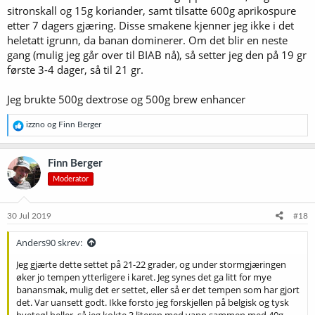
sitronskall og 15g koriander, samt tilsatte 600g aprikospure
etter 7 dagers gjæring. Disse smakene kjenner jeg ikke i det
heletatt igrunn, da banan dominerer. Om det blir en neste
gang (mulig jeg går over til BIAB nå), så setter jeg den på 19 gr
første 3-4 dager, så til 21 gr.
Jeg brukte 500g dextrose og 500g brew enhancer
R
izzno
og
Finn Berger
e
a
k
Finn Berger
s
Moderator
j
o
n
e
30 Jul 2019
#18
r
:
Anders90 skrev:
Jeg gjærte dette settet på 21-22 grader, og under stormgjæringen
øker jo tempen ytterligere i karet. Jeg synes det ga litt for mye
banansmak, mulig det er settet, eller så er det tempen som har gjort
det. Var uansett godt. Ikke forsto jeg forskjellen på belgisk og tysk
hveteøl heller, så jeg kokte 3 literen med vann sammen med 40g