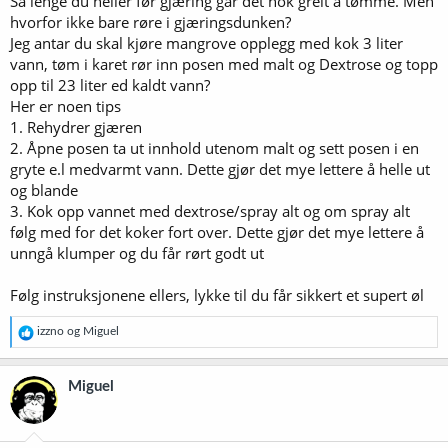
Så lenge du heller før gjæring går det nok greit å tømme. Men
hvorfor ikke bare røre i gjæringsdunken?
Jeg antar du skal kjøre mangrove opplegg med kok 3 liter
vann, tøm i karet rør inn posen med malt og Dextrose og topp
opp til 23 liter ed kaldt vann?
Her er noen tips
1. Rehydrer gjæren
2. Åpne posen ta ut innhold utenom malt og sett posen i en
gryte e.l medvarmt vann. Dette gjør det mye lettere å helle ut
og blande
3. Kok opp vannet med dextrose/spray alt og om spray alt
følg med for det koker fort over. Dette gjør det mye lettere å
unngå klumper og du får rørt godt ut
Følg instruksjonene ellers, lykke til du får sikkert et supert øl
R
izzno
og
Miguel
e
a
k
Miguel
s
j
o
n