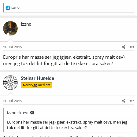
da?
R
izzno
e
Kan man for eks blande Dextrose / Spraymalt ? Hvis jeg for eks nå
a
får en øl som jeg føler er for myk, kanskje neste gang kan jeg kjøre
k
izzno
50/50 dextrose/spraymalt etc?
s
j
o
n
e
20 Jul 2019
#8
r
Europris har masse ser jeg (gjær, ekstrakt, spray malt osv),
:
men jeg tok det litt for gitt at dette ikke er bra saker?
Steinar Huneide
Norbrygg-medlem
20 Jul 2019
#9
izzno skrev:
Europris har masse ser jeg (gjær, ekstrakt, spray malt osv), men jeg
tok det litt for gitt at dette ikke er bra saker?