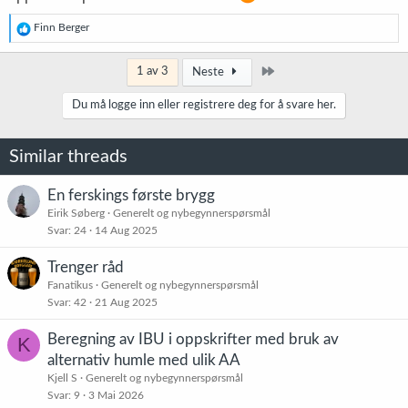
R
Finn Berger
e
a
k
Siste
1 av 3
Neste
s
j
Du må logge inn eller registrere deg for å svare her.
o
n
e
Similar threads
r
:
En ferskings første brygg
Eirik Søberg
Generelt og nybegynnerspørsmål
Svar
24
14 Aug 2025
Trenger råd
Fanatikus
Generelt og nybegynnerspørsmål
Svar
42
21 Aug 2025
Beregning av IBU i oppskrifter med bruk av
K
alternativ humle med ulik AA
Kjell S
Generelt og nybegynnerspørsmål
Svar
9
3 Mai 2026