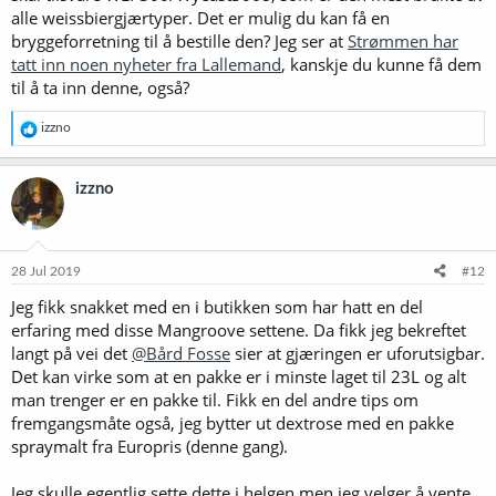
alle weissbiergjærtyper. Det er mulig du kan få en
bryggeforretning til å bestille den? Jeg ser at
Strømmen har
tatt inn noen nyheter fra Lallemand
, kanskje du kunne få dem
til å ta inn denne, også?
R
izzno
e
a
k
izzno
s
j
o
n
e
28 Jul 2019
#12
r
Jeg fikk snakket med en i butikken som har hatt en del
:
erfaring med disse Mangroove settene. Da fikk jeg bekreftet
langt på vei det
@Bård Fosse
sier at gjæringen er uforutsigbar.
Det kan virke som at en pakke er i minste laget til 23L og alt
man trenger er en pakke til. Fikk en del andre tips om
fremgangsmåte også, jeg bytter ut dextrose med en pakke
spraymalt fra Europris (denne gang).
Jeg skulle egentlig sette dette i helgen men jeg velger å vente