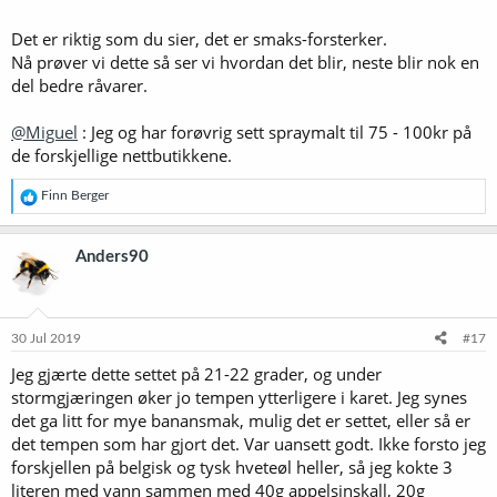
Det er riktig som du sier, det er smaks-forsterker.
Nå prøver vi dette så ser vi hvordan det blir, neste blir nok en
del bedre råvarer.
@Miguel
: Jeg og har forøvrig sett spraymalt til 75 - 100kr på
de forskjellige nettbutikkene.
R
Finn Berger
e
a
k
Anders90
s
j
o
n
e
30 Jul 2019
#17
r
Jeg gjærte dette settet på 21-22 grader, og under
:
stormgjæringen øker jo tempen ytterligere i karet. Jeg synes
det ga litt for mye banansmak, mulig det er settet, eller så er
det tempen som har gjort det. Var uansett godt. Ikke forsto jeg
forskjellen på belgisk og tysk hveteøl heller, så jeg kokte 3
literen med vann sammen med 40g appelsinskall, 20g