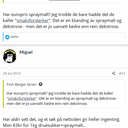
denne hetebølgen er over...
Kommer tilbake med oppdatering når jeg setter og når det er ferdig
øl
Har europris spraymalt? Jeg trodde de bare hadde det de
kaller "
smaksforsterker
". Det er en blanding av spraymalt og
Takk for alle tips!
dekstrose - men det er jo uansett bedre enn rein dekstrose.
R
izzno
e
a
k
Miguel
s
j
o
n
e
28 Jul 2019
#15
r
:
Finn Berger skrev:
Har europris spraymalt? Jeg trodde de bare hadde det de kaller
"
smaksforsterker
". Det er en blanding av spraymalt og dekstrose -
men det er jo uansett bedre enn rein dekstrose.
Har aldri sett det, og et søk på nettsiden gir heller ingenting.
Men 83kr for 1kg druesukker+spraymalt..