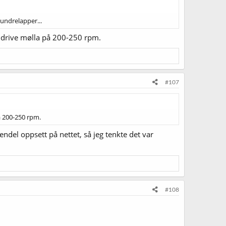
undrelapper...
å drive mølla på 200-250 rpm.
#107
å 200-250 rpm.
 endel oppsett på nettet, så jeg tenkte det var
#108