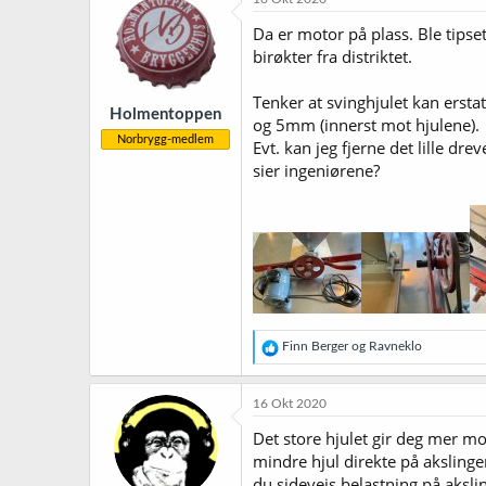
s
j
Da er motor på plass. Ble tips
o
birøkter fra distriktet.
n
e
r
Tenker at svinghjulet kan erst
Holmentoppen
:
og 5mm (innerst mot hjulene).
Norbrygg-medlem
Evt. kan jeg fjerne det lille d
sier ingeniørene?
R
Finn Berger
og
Ravneklo
e
a
k
16 Okt 2020
s
j
Det store hjulet gir deg mer mo
o
mindre hjul direkte på akslinge
n
du sideveis belastning på akslin
e