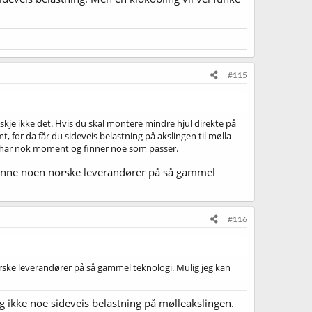
#115
nskje ikke det. Hvis du skal montere mindre hjul direkte på
, for da får du sideveis belastning på akslingen til mølla
s du har nok moment og finner noe som passer.
 å finne noen norske leverandører på så gammel
#116
norske leverandører på så gammel teknologi. Mulig jeg kan
g og ikke noe sideveis belastning på mølleakslingen.