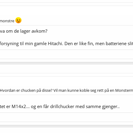
 monstre
 Hva om de lager avkom?
orsyning til min gamle Hitachi. Den er like fin, men batteriene sli
 Hvordan er chucken på disse? Vil man kunne koble seg rett på en Monstermil
stet er M14x2... og en får drillchucker med samme gjenger..