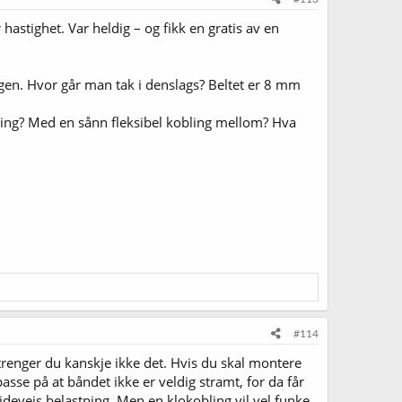
stighet. Var heldig – og fikk en gratis av en
gen. Hvor går man tak i denslags? Beltet er 8 mm
sling? Med en sånn fleksibel kobling mellom? Hva
#114
 trenger du kanskje ikke det. Hvis du skal montere
asse på at båndet ikke er veldig stramt, for da får
 sideveis belastning. Men en klokobling vil vel funke