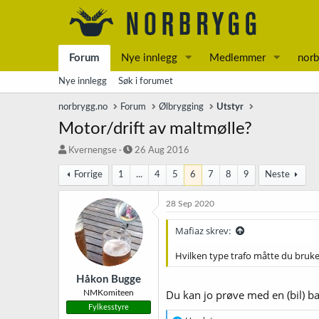
Forum
Nye innlegg
Medlemmer
norb
Nye innlegg
Søk i forumet
norbrygg.no
Forum
Ølbrygging
Utstyr
Motor/drift av maltmølle?
T
S
Kvernengse
26 Aug 2016
r
t
Forrige
1
...
4
5
6
7
8
9
Neste
å
a
d
r
s
t
28 Sep 2020
t
d
a
a
Mafiaz skrev:
r
t
t
o
Hvilken type trafo måtte du bruke 
e
r
Håkon Bugge
Du kan jo prøve med en (bil) ba
NMKomiteen
Fylkesstyre