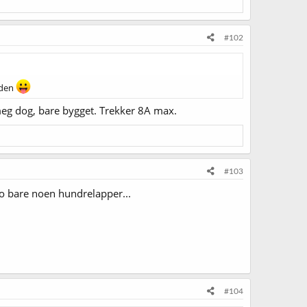
#102
iden
eg dog, bare bygget. Trekker 8A max.
#103
o bare noen hundrelapper...
#104