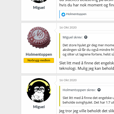
r
hvis du har nok moment og fin
Miguel
:
R
Holmentoppen
e
a
k
16 Okt 2020
s
j
Miguel skrev:
o
n
Det store hjulet gir deg mer momen
e
akslingen så får du også mindre fri
r
og sliter ut lagrene fortere, hels
Holmentoppen
:
Norbrygg-medlem
Slet litt med å finne det engel
teknologi. Mulig jeg kan behold
16 Okt 2020
Holmentoppen skrev:
Slet litt med å finne det engelske
beholde svinghjulet. Det har 1:7 u
Miguel
Jeg tror jeg ville beholdt det s