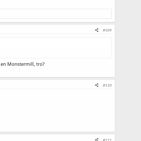
#109
 en Monstermill, tro?
#110
#111