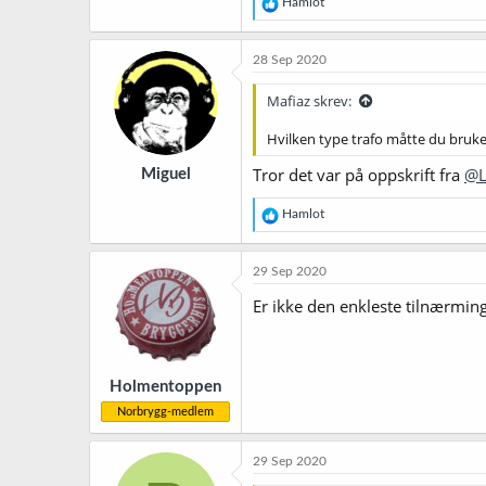
R
Hamlot
e
a
k
28 Sep 2020
s
j
Mafiaz skrev:
o
n
Hvilken type trafo måtte du bruke 
e
r
Tror det var på oppskrift fra
@L
Miguel
:
R
Hamlot
e
a
k
29 Sep 2020
s
j
Er ikke den enkleste tilnærmin
o
n
e
r
Holmentoppen
:
Norbrygg-medlem
29 Sep 2020