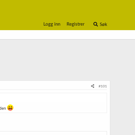
Logg inn
Registrer
Søk
#101
iden