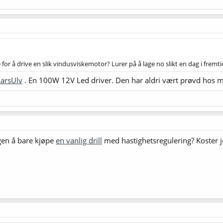
for å drive en slik vindusviskemotor? Lurer på å lage no slikt en dag i fremt
arsUlv
. En 100W 12V Led driver. Den har aldri vært prøvd hos m
gen å bare kjøpe
en vanlig drill
med hastighetsregulering? Koster j