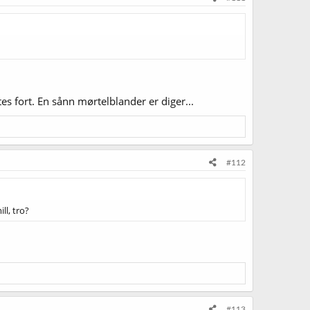
tes fort. En sånn mørtelblander er diger...
#112
l, tro?
#113