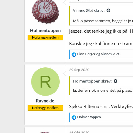
Vinnes Ølet skrev:
Må jo passe sammen, begge er jo
Jeezes, det tenkte jeg ikke på.
Holmentoppen
Norbrygg-medlem
Kanskje jeg skal finne en strømf
R
Finn Berger
og
Vinnes Ølet
e
a
k
29 Sep 2020
s
R
j
Holmentoppen skrev:
o
n
Ja, der er nok momentet på plass.
e
r
Ravneklo
:
Sjekka Biltema sin... Verktøyfe
Norbrygg-medlem
R
Holmentoppen
e
a
k
16 Okt 2020