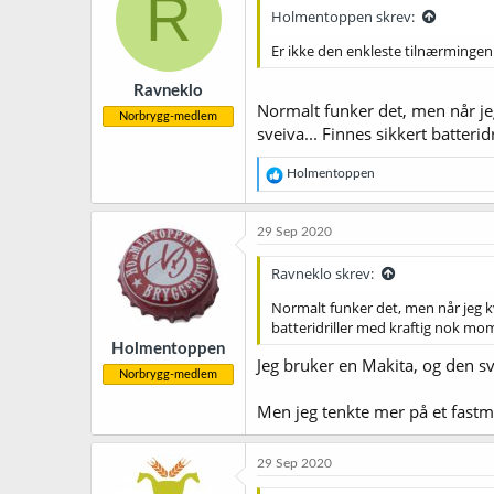
R
Holmentoppen skrev:
Er ikke den enkleste tilnærmingen
Ravneklo
Normalt funker det, men når jeg 
Norbrygg-medlem
sveiva... Finnes sikkert batteri
R
Holmentoppen
e
a
k
29 Sep 2020
s
j
Ravneklo skrev:
o
n
Normalt funker det, men når jeg kve
e
batteridriller med kraftig nok mom
r
Holmentoppen
:
Jeg bruker en Makita, og den svi
Norbrygg-medlem
Men jeg tenkte mer på et fastmo
29 Sep 2020