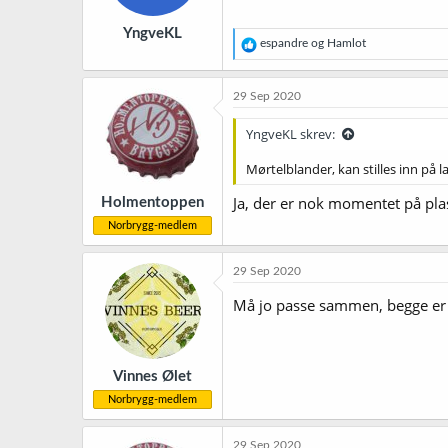
e
r
YngveKL
:
R
espandre
og
Hamlot
e
a
k
29 Sep 2020
s
j
YngveKL skrev:
o
n
Mørtelblander, kan stilles inn på 
e
r
Ja, der er nok momentet på pla
Holmentoppen
:
Norbrygg-medlem
29 Sep 2020
Må jo passe sammen, begge er
Vinnes Ølet
Norbrygg-medlem
29 Sep 2020