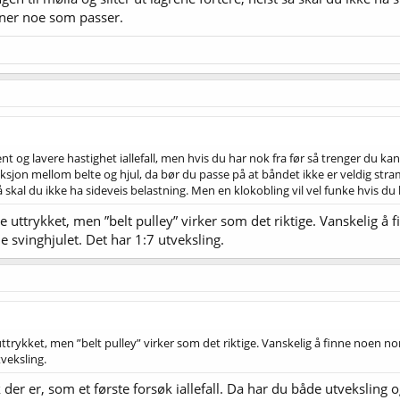
ner noe som passer.
t og lavere hastighet iallefall, men hvis du har nok fra før så trenger du ka
ksjon mellom belte og hjul, da bør du passe på at båndet ikke er veldig stramt
t så skal du ikke ha sideveis belastning. Men en klokobling vil vel funke hvi
ske uttrykket, men ”belt pulley” virker som det riktige. Vanskelig
e svinghjulet. Det har 1:7 utveksling.
 uttrykket, men ”belt pulley” virker som det riktige. Vanskelig å finne noen 
tveksling.
lik der er, som et første forsøk iallefall. Da har du både utvekslin