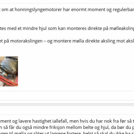
et om at honningslyngemotorer har enormt moment og regulerbar ha
attes med et mindre hjul som kan monteres direkte på mølleakslin
revet på motorakslingen – og montere mølla direkte aksling mot ak
ment og lavere hastighet iallefall, men hvis du har nok fra før så
n så får du også mindre friksjon mellom belte og hjul, da bør du p
gen til mølla og sliter ut lagrene fortere, helst så skal du ikke ha