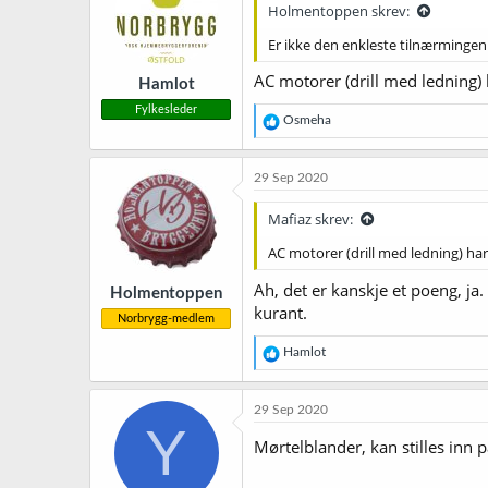
Holmentoppen skrev:
Er ikke den enkleste tilnærmingen
AC motorer (drill med ledning)
Hamlot
Fylkesleder
R
Osmeha
e
a
k
29 Sep 2020
s
j
Mafiaz skrev:
o
n
AC motorer (drill med ledning) ha
e
r
Ah, det er kanskje et poeng, ja.
Holmentoppen
:
kurant.
Norbrygg-medlem
R
Hamlot
e
a
k
29 Sep 2020
s
Y
j
Mørtelblander, kan stilles inn 
o
n