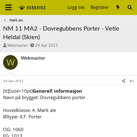
Logg inn
Registrer
Mørk ale
NM 11 MA2 - Dovregubbens Porter - Vetle
Heldal (Skien)
T
S
Webmaster
24 Apr 2011
r
t
å
a
Webmaster
W
d
r
s
t
t
d
a
a
24 Apr 2011
#1
r
t
t
o
[tt][size=10pt]
Generell informasjon
e
Navn på brygget: Dovregubbens porter
r
Hovedklasse: 4. Mørk ale
Øltype: 4.F. Porter
OG: 1060
FG: 1013