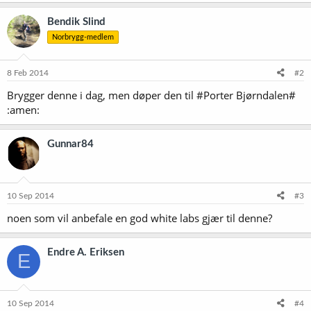
Bendik Slind
Norbrygg-medlem
8 Feb 2014
#2
Brygger denne i dag, men døper den til #Porter Bjørndalen#
:amen:
Gunnar84
10 Sep 2014
#3
noen som vil anbefale en god white labs gjær til denne?
Endre A. Eriksen
E
10 Sep 2014
#4