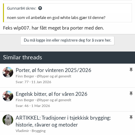
Gunnar84 skrev:
noen som vil anbefale en god white labs gjær til denne?
Feks wlp007. har fått meget bra porter med den.
Du må logge inn eller registrere deg for å svare her.
Similar threads
Porter, øl for vinteren 2025/2026
l
Finn Berger
Øltyper og øl generelt
Svar
77
11 Jan 2026
i
s
Engelsk bitter, øl for våren 2026
t
l
Finn Berger
Øltyper og øl generelt
r
Svar
46
1 Mar 2026
i
e
s
t
ARTIKKEL: Tradisjoner i tsjekkisk brygging:
t
l
historie, råvarer og metoder
r
i
Vladimir
Brygging
e