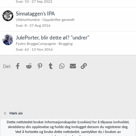
s
Svar
53
27 Sep 2023
t
t
Sinnataggen's IPA
r
UltimoHombre
Oppskrifter generelt
e
Svar
8
27 Aug 2016
t
JulePorter, blir dette øl? "undrer"
Fystro BryggeCompagnie
Brygging
Svar
62
13 Nov 2016
Facebook
Reddit
Pinterest
Tumblr
WhatsApp
E-post
Link
Del:
Mørk ale
Dette nettstedet bruker informasjonskapsler (cookies) for å tilpasse innholdet,
Norbrygg-default
skreddersy din opplevelse og holde deg innlogget dersom du registrerer deg.
Ved å fortsette og bruke dette nettstedet, samtykker du i bruken av
Kontakt oss
Vilkår og regler
Personvernregler
Hjelp
Hjem
R