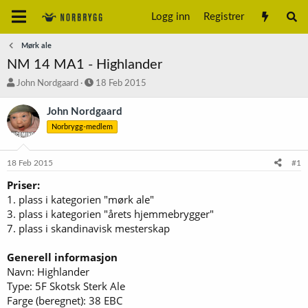
Logg inn
Registrer
Mørk ale
NM 14 MA1 - Highlander
T
S
John Nordgaard
18 Feb 2015
r
t
å
a
John Nordgaard
d
r
Norbrygg-medlem
s
t
t
d
a
a
18 Feb 2015
#1
r
t
t
o
Priser:
e
1. plass i kategorien "mørk ale"
r
3. plass i kategorien "årets hjemmebrygger"
7. plass i skandinavisk mesterskap
Generell informasjon
Navn: Highlander
Type: 5F Skotsk Sterk Ale
Farge (beregnet): 38 EBC