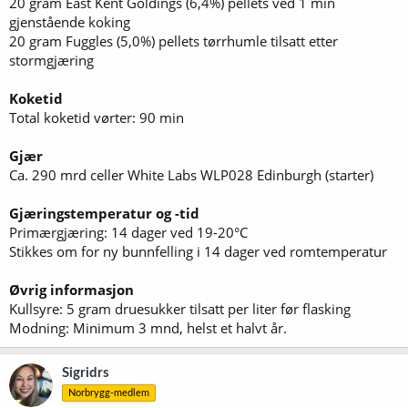
20 gram East Kent Goldings (6,4%) pellets ved 1 min
gjenstående koking
20 gram Fuggles (5,0%) pellets tørrhumle tilsatt etter
stormgjæring
Koketid
Total koketid vørter: 90 min
Gjær
Ca. 290 mrd celler White Labs WLP028 Edinburgh (starter)
Gjæringstemperatur og -tid
Primærgjæring: 14 dager ved 19-20°C
Stikkes om for ny bunnfelling i 14 dager ved romtemperatur
Øvrig informasjon
Kullsyre: 5 gram druesukker tilsatt per liter før flasking
Modning: Minimum 3 mnd, helst et halvt år.
Sigridrs
Norbrygg-medlem