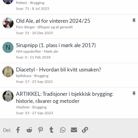
:
PetterL
Brygging
Svar
71
8 Jul 2025
Old Ale, øl for vinteren 2024/25
l
Finn Berger
Øltyper og øl generelt
Svar
51
20 Des 2025
i
s
Sirupnipp (1. plass i mørk ale 2017)
N
t
NM-oppskrifter
Mørk ale
r
Svar
0
11 Feb 2018
e
t
Diacetyl - Hvordan bli kvitt usmaken?
kjellebass
Brygging
Svar
17
25 Sep 2021
ARTIKKEL: Tradisjoner i tsjekkisk brygging:
l
historie, råvarer og metoder
i
Vladimir
Brygging
s
Svar
53
27 Sep 2023
t
r
Facebook
Reddit
Pinterest
Tumblr
WhatsApp
E-post
Link
Del:
e