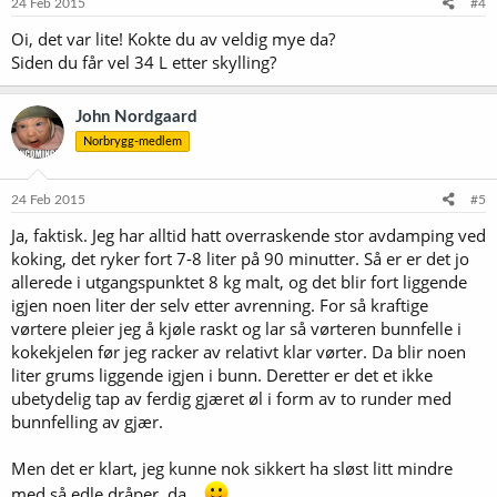
24 Feb 2015
#4
Oi, det var lite! Kokte du av veldig mye da?
Siden du får vel 34 L etter skylling?
John Nordgaard
Norbrygg-medlem
24 Feb 2015
#5
Ja, faktisk. Jeg har alltid hatt overraskende stor avdamping ved
koking, det ryker fort 7-8 liter på 90 minutter. Så er er det jo
allerede i utgangspunktet 8 kg malt, og det blir fort liggende
igjen noen liter der selv etter avrenning. For så kraftige
vørtere pleier jeg å kjøle raskt og lar så vørteren bunnfelle i
kokekjelen før jeg racker av relativt klar vørter. Da blir noen
liter grums liggende igjen i bunn. Deretter er det et ikke
ubetydelig tap av ferdig gjæret øl i form av to runder med
bunnfelling av gjær.
Men det er klart, jeg kunne nok sikkert ha sløst litt mindre
med så edle dråper, da...