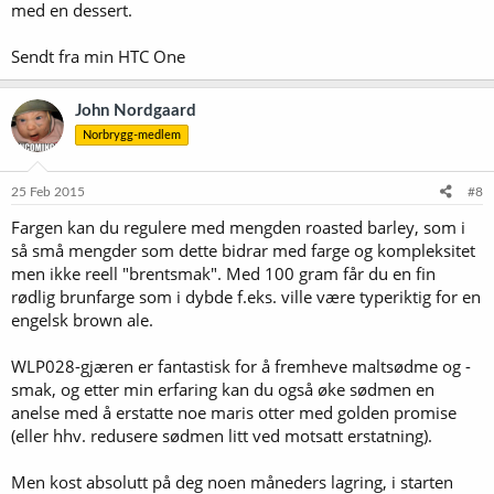
med en dessert.
Sendt fra min HTC One
John Nordgaard
Norbrygg-medlem
25 Feb 2015
#8
Fargen kan du regulere med mengden roasted barley, som i
så små mengder som dette bidrar med farge og kompleksitet
men ikke reell "brentsmak". Med 100 gram får du en fin
rødlig brunfarge som i dybde f.eks. ville være typeriktig for en
engelsk brown ale.
WLP028-gjæren er fantastisk for å fremheve maltsødme og -
smak, og etter min erfaring kan du også øke sødmen en
anelse med å erstatte noe maris otter med golden promise
(eller hhv. redusere sødmen litt ved motsatt erstatning).
Men kost absolutt på deg noen måneders lagring, i starten