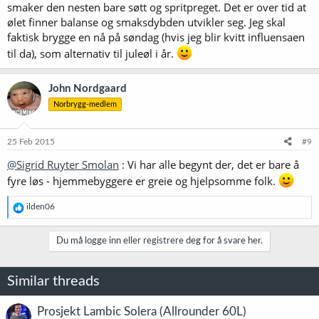
smaker den nesten bare søtt og spritpreget. Det er over tid at
ølet finner balanse og smaksdybden utvikler seg. Jeg skal
faktisk brygge en nå på søndag (hvis jeg blir kvitt influensaen
til da), som alternativ til juleøl i år.
John Nordgaard
Norbrygg-medlem
25 Feb 2015
#9
@Sigrid Ruyter Smolan
: Vi har alle begynt der, det er bare å
fyre løs - hjemmebyggere er greie og hjelpsomme folk.
R
ilden06
e
a
k
Du må logge inn eller registrere deg for å svare her.
s
j
o
Similar threads
n
e
r
Prosjekt Lambic Solera (Allrounder 60L)