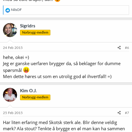
R
NilsOF
e
a
k
Sigridrs
s
Norbrygg-medlem
j
o
n
e
24 Feb 2015
#6
r
hehe, okei =)
:
Jeg er ganske uerfaren brygger da, så beklager for dumme
spørsmål
Men dette høres ut som en utrolig god øl ihvertfall! =)
Kim O.J.
Norbrygg-medlem
25 Feb 2015
#7
Har liten erfaring med Skotsk sterk ale. Blir denne veldig
mørk? Ala stout? Tenkte å brygge en øl man kan ha sammen