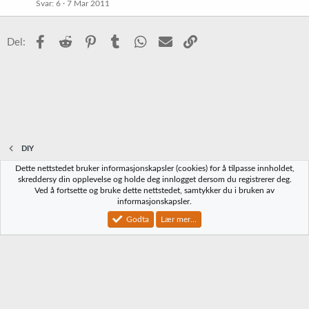
Svar
6
7 Mar 2011
Facebook
Reddit
Pinterest
Tumblr
WhatsApp
E-post
Link
Del:
DIY
Dette nettstedet bruker informasjonskapsler (cookies) for å tilpasse innholdet,
Norbrygg-default
skreddersy din opplevelse og holde deg innlogget dersom du registrerer deg.
Ved å fortsette og bruke dette nettstedet, samtykker du i bruken av
Kontakt oss
Vilkår og regler
Personvernregler
Hjelp
Hjem
R
informasjonskapsler.
S
S
Godta
Lær mer...
®
Community platform by XenForo
© 2010-2023 XenForo Ltd.