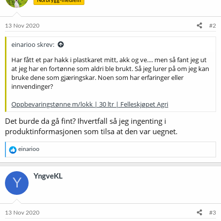
Norbrygg-medlem
13 Nov 2020
#2
einarioo skrev:
Har fått et par hakk i plastkaret mitt, akk og ve.... men så fant jeg ut
at jeg har en fortønne som aldri ble brukt. Så jeg lurer på om jeg kan
bruke dene som gjæringskar. Noen som har erfaringer eller
innvendinger?
Oppbevaringstønne m/lokk | 30 ltr | Felleskjøpet Agri
Det burde da gå fint? Ihvertfall så jeg ingenting i
produktinformasjonen som tilsa at den var uegnet.
R
einarioo
e
a
k
YngveKL
Y
s
j
o
n
e
13 Nov 2020
#3
r