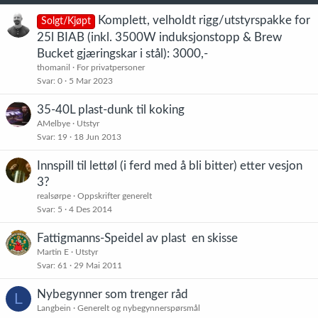
e
r
Komplett, velholdt rigg/utstyrspakke for
Solgt/Kjøpt
:
25l BIAB (inkl. 3500W induksjonstopp & Brew
Bucket gjæringskar i stål): 3000,-
thomanil
For privatpersoner
Svar
0
5 Mar 2023
35-40L plast-dunk til koking
AMelbye
Utstyr
Svar
19
18 Jun 2013
Innspill til lettøl (i ferd med å bli bitter) etter vesjon
3?
realsørpe
Oppskrifter generelt
Svar
5
4 Des 2014
Fattigmanns-Speidel av plast  en skisse
Martin E
Utstyr
Svar
61
29 Mai 2011
Nybegynner som trenger råd
L
Langbein
Generelt og nybegynnerspørsmål