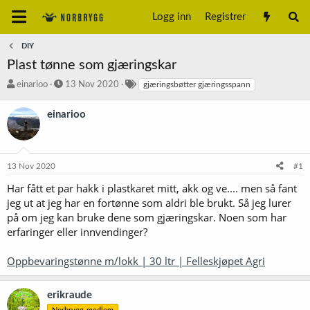
Logg inn
Registrer
DIY
Plast tønne som gjæringskar
T
S
S
einarioo
13 Nov 2020
gjæringsbøtter gjæringsspann
r
t
t
å
a
i
einarioo
d
r
k
s
t
k
t
d
o
a
a
r
13 Nov 2020
#1
r
t
d
t
o
Har fått et par hakk i plastkaret mitt, akk og ve.... men så fant
e
jeg ut at jeg har en fortønne som aldri ble brukt. Så jeg lurer
r
på om jeg kan bruke dene som gjæringskar. Noen som har
erfaringer eller innvendinger?
Oppbevaringstønne m/lokk | 30 ltr | Felleskjøpet Agri
erikraude