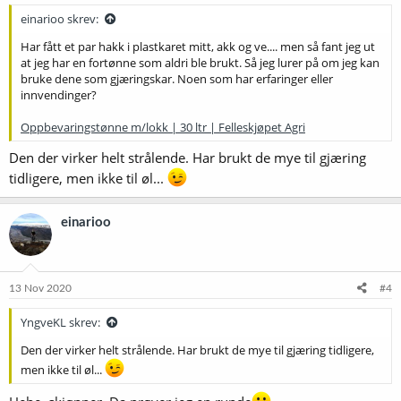
:
einarioo skrev:
Har fått et par hakk i plastkaret mitt, akk og ve.... men så fant jeg ut
at jeg har en fortønne som aldri ble brukt. Så jeg lurer på om jeg kan
bruke dene som gjæringskar. Noen som har erfaringer eller
innvendinger?
Oppbevaringstønne m/lokk | 30 ltr | Felleskjøpet Agri
Den der virker helt strålende. Har brukt de mye til gjæring
tidligere, men ikke til øl...
einarioo
13 Nov 2020
#4
YngveKL skrev:
Den der virker helt strålende. Har brukt de mye til gjæring tidligere,
men ikke til øl...