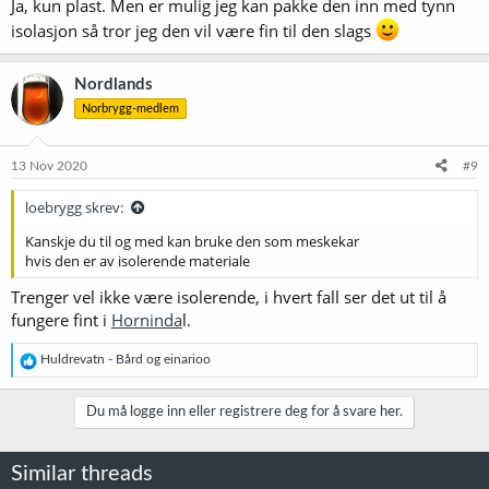
Ja, kun plast. Men er mulig jeg kan pakke den inn med tynn
isolasjon så tror jeg den vil være fin til den slags
Nordlands
Norbrygg-medlem
13 Nov 2020
#9
loebrygg skrev:
Kanskje du til og med kan bruke den som meskekar
hvis den er av isolerende materiale
Trenger vel ikke være isolerende, i hvert fall ser det ut til å
fungere fint i
Horninda
l.
R
Huldrevatn - Bård
og
einarioo
e
a
k
Du må logge inn eller registrere deg for å svare her.
s
j
o
Similar threads
n