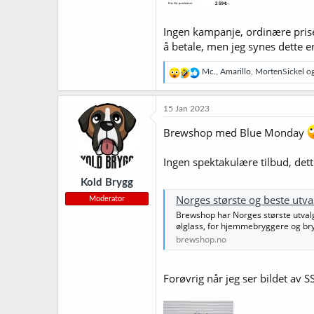
Ingen kampanje, ordinære priser
å betale, men jeg synes dette er
R
Mc.
,
Amarillo
,
MortenSickel
og
e
a
k
15 Jan 2023
s
j
Brewshop med Blue Monday
o
n
Ingen spektakulære tilbud, det
e
r
Kold Brygg
:
Norges største og beste utv
Moderator
Brewshop har Norges største utvalg 
ølglass, for hjemmebryggere og bry
brewshop.no
Forøvrig når jeg ser bildet av 