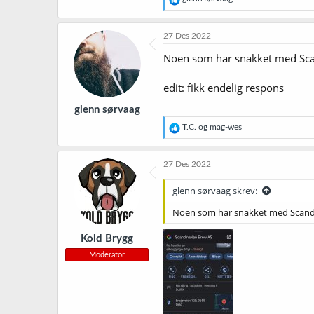
e
a
k
27 Des 2022
s
j
Noen som har snakket med Scandi
o
n
edit: fikk endelig respons
e
r
glenn sørvaag
:
R
T.C.
og
mag-wes
e
a
k
27 Des 2022
s
j
glenn sørvaag skrev:
o
n
Noen som har snakket med Scandinav
e
r
Kold Brygg
:
Moderator