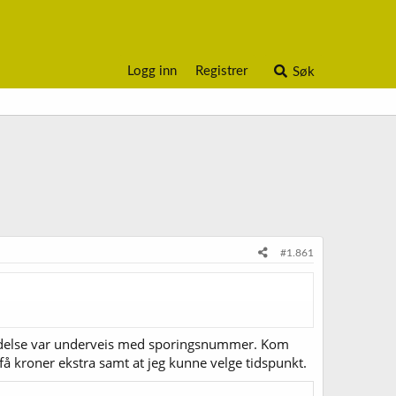
Logg inn
Registrer
Søk
#1.861
delse var underveis med sporingsnummer. Kom
få kroner ekstra samt at jeg kunne velge tidspunkt.