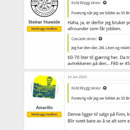
Kold Brygg skrev:
o
n
Forøvrig når jeg ser bildet av SS 
e
r
Haha, ja, er derfor jeg bruker p
Steinar Huneide
:
allrounder som får jobben.
Norbrygg-medlem
Cascade skrev:
Jeg har den der, 26l. Liten og rela
60-70 liter til gjæring her. Da 
avtrekkeren på den... F80 er 45 
16 Jan 2023
Kold Brygg skrev:
Forøvrig når jeg ser bildet av SS 
Amarillo
Denne ligger til salgs på Finn, 
Norbrygg-medlem
Blir svett bare av å se alt som e