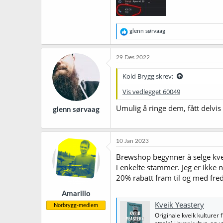
R
glenn sørvaag
e
a
k
29 Des 2022
s
j
Kold Brygg skrev:
o
n
Vis vedlegget 60049
e
r
Umulig å ringe dem, fått delvis 
glenn sørvaag
:
10 Jan 2023
Brewshop begynner å selge kveik
i enkelte stammer. Jeg er ikke no
20% rabatt fram til og med fr
Amarillo
Kveik Yeastery
Norbrygg-medlem
Originale kveik kulturer 