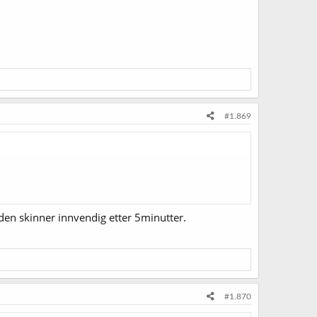
#1.869
 den skinner innvendig etter 5minutter.
#1.870