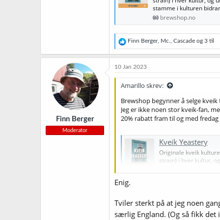
strain) i hver kultur, og
stamme i kulturen bidra
brewshop.no
R
Finn Berger
,
Mc.
,
Cascade
og 3 til
e
a
k
10 Jan 2023
s
j
Amarillo skrev:
o
n
Brewshop begynner å selge kveik fr
e
Jeg er ikke noen stor kveik-fan, men 
r
20% rabatt fram til og med freda
Finn Berger
:
Moderator
Kveik Yeastery
Originale kveik kultur
strain) i hver kultur,
stamme i kulturen bid
brewshop.no
Enig.
Tviler sterkt på at jeg noen g
særlig England. (Og så fikk det