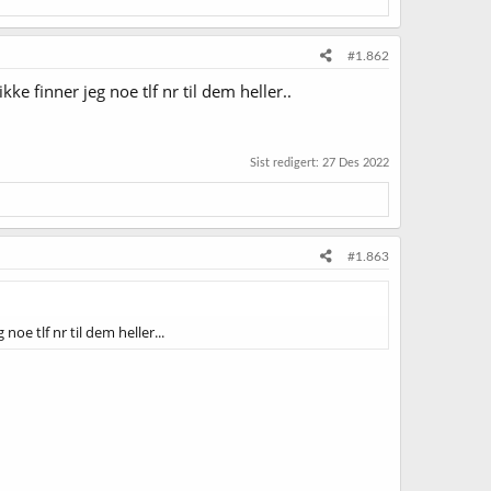
#1.862
 finner jeg noe tlf nr til dem heller..
Sist redigert:
27 Des 2022
#1.863
e tlf nr til dem heller...