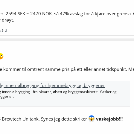
. 2594 SEK ~ 2470 NOK, så 47% avslag for å kjøre over grensa. Greit
 drøyt.
 3 til
.
te kommer til omtrent samme pris på ett eller annet tidspunkt. Me
alg innen ølbrygging for hjemmebrygg og bryggerier
innen ølbrygging - fra råvarer, ølsett og bryggemaskiner til flasker og
ggerier.
SS Brewtech Unitank. Synes jeg dette skriker
vaskejobb!!!