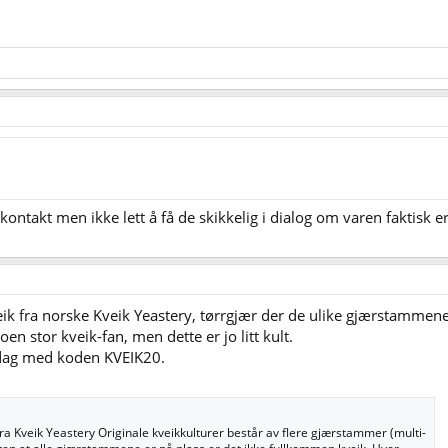
kontakt men ikke lett å få de skikkelig i dialog om varen faktisk er 
 fra norske Kveik Yeastery, tørrgjær der de ulike gjærstammene i
en stor kveik-fan, men dette er jo litt kult.
edag med koden KVEIK20.
fra Kveik Yeastery Originale kveikkulturer består av flere gjærstammer (multi-