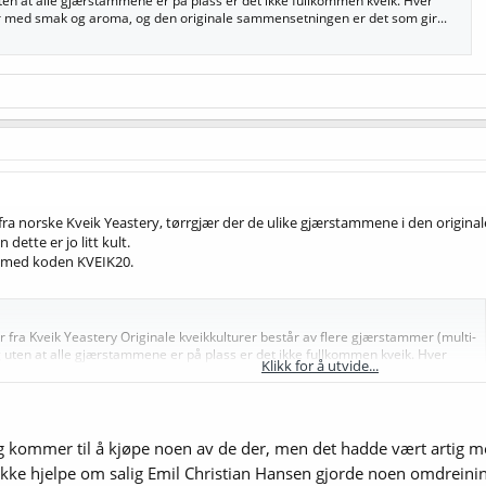
 uten at alle gjærstammene er på plass er det ikke fullkommen kveik. Hver
r med smak og aroma, og den originale sammensetningen er det som gir...
a norske Kveik Yeastery, tørrgjær der de ulike gjærstammene i den originale
dette er jo litt kult.
g med koden KVEIK20.
er fra Kveik Yeastery Originale kveikkulturer består av flere gjærstammer (multi-
 og uten at alle gjærstammene er på plass er det ikke fullkommen kveik. Hver
Klikk for å utvide...
rar med smak og aroma, og den originale sammensetningen er det som gir...
ang kommer til å kjøpe noen av de der, men det hadde vært artig m
 ikke hjelpe om salig Emil Christian Hansen gjorde noen omdreinin