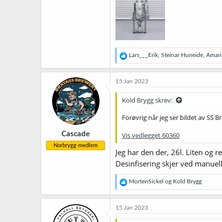
R
Lars___Erik
,
Steinar Huneide
,
Amari
e
a
k
15 Jan 2023
s
j
Kold Brygg skrev:
o
n
Forøvrig når jeg ser bildet av SS 
e
r
Cascade
Vis vedlegget 60360
:
Norbrygg-medlem
Jeg har den der, 26l. Liten og 
Desinfisering skjer ved manuell
R
MortenSickel
og
Kold Brygg
e
a
k
15 Jan 2023
s
j