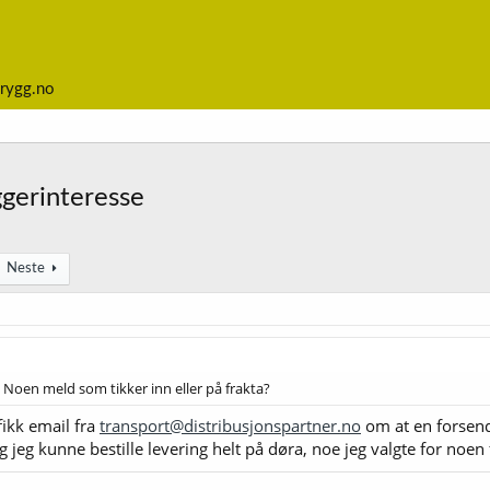
rygg.no
ggerinteresse
Neste
 Noen meld som tikker inn eller på frakta?
fikk email fra
transport@distribusjonspartner.no
om at en forsen
jeg kunne bestille levering helt på døra, noe jeg valgte for noen 