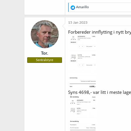
R
Amarillo
e
a
k
15 Jan 2023
s
j
Forbereder innflytting i nytt b
o
n
e
r
Tor.
:
Sentralstyre
Syns 4698,- var litt i meste lage