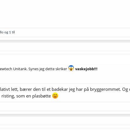
llo
og 1 til
Brewtech Unitank. Synes jeg dette skriker
vaskejobb!!!
relativt lett, bærer den til et badekar jeg har på bryggerommet. Og
 risting, som en plasbøtte