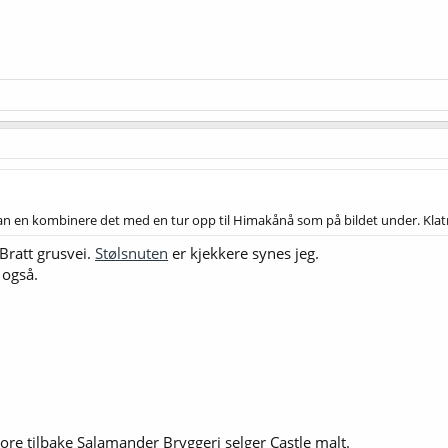
kan en kombinere det med en tur opp til Himakånå som på bildet under. Kla
 Bratt grusvei.
Stølsnuten
er kjekkere synes jeg.
 også.
pore tilbake Salamander Bryggeri selger Castle malt.