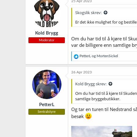
25 Apr 2023
Skogslik skrev:
Er det ikke mulighet for og bestill
Kold Brygg
Om du har tid til å kjøre til S
Moderator
var de billigere enn samtlige b
R
PetterL
og
MortenSickel
e
a
k
26 Apr 2023
s
j
Kold Brygg skrev:
o
n
Om du har tid til å kjøre til Skude
e
samtlige bryggebutikker.
r
PetterL
:
Og tar en turen til Nedstrand 
Sentralstyre
besøk