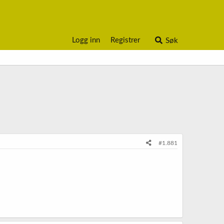
Logg inn
Registrer
Søk
#1.881