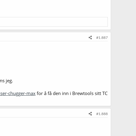
#1.887
ns jeg.
sser-chugger-max
for å få den inn i Brewtools sitt TC
#1.888