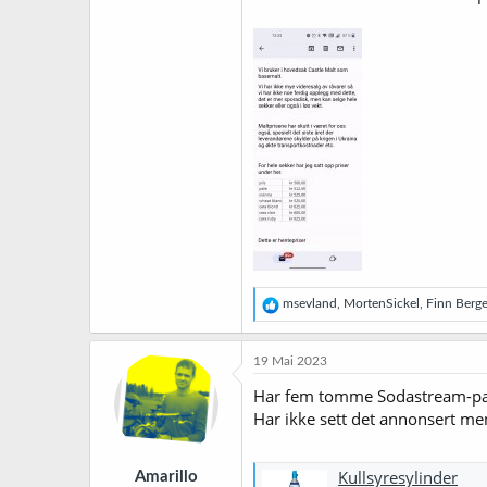
R
msevland
,
MortenSickel
,
Finn Berge
e
a
k
19 Mai 2023
s
j
Har fem tomme Sodastream-patron
o
Har ikke sett det annonsert me
n
e
r
Kullsyresylinder
Amarillo
: