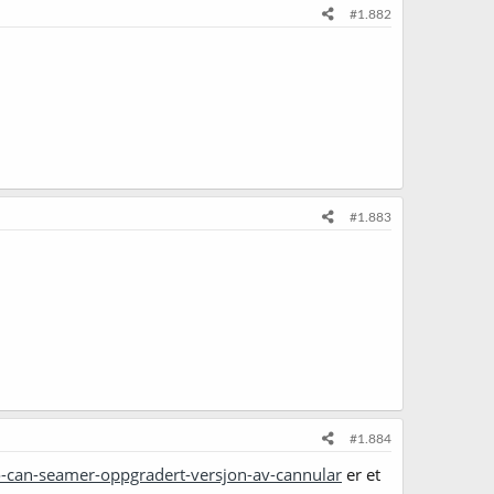
#1.882
#1.883
#1.884
-can-seamer-oppgradert-versjon-av-cannular
er et