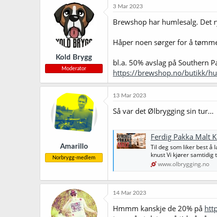
3 Mar 2023
Brewshop har humlesalg. Det ry
Håper noen sørger for å tømme 
Kold Brygg
bl.a. 50% avslag på Southern P
Moderator
https://brewshop.no/butikk/h
13 Mar 2023
Så var det Ølbrygging sin tur...
Ferdig Pakka Malt 
Amarillo
Til deg som liker best å 
knust Vi kjører samtidig 
Norbrygg-medlem
www.olbrygging.no
14 Mar 2023
Hmmm kanskje de 20% på
htt