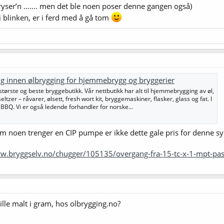
fryser’n ……. men det ble noen poser denne gangen også)
i blinken, er i ferd med å gå tom
lg innen ølbrygging for hjemmebrygg og bryggerier
ørste og beste bryggebutikk. Vår nettbutikk har alt til hjemmebrygging av øl,
eltzer – råvarer, ølsett, fresh wort kit, bryggemaskiner, flasker, glass og fat. I
il BBQ. Vi er også ledende forhandler for norske...
m noen trenger en CIP pumpe er ikke dette gale pris for denne sy
ww.bryggselv.no/chugger/105135/overgang-fra-15-tc-x-1-mpt-pa
ille malt i gram, hos olbrygging.no?