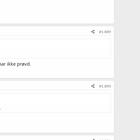
#1.889
har ikke prøvd.
#1.890
.