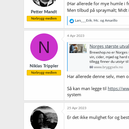
(Har allerede for mye humle i 
e
r
Men tilbud på spraymalt; Midt 
Petter Mandt
:
Norbrygg-medlem
R
Lars___Erik
,
Mc.
og
Amarillo
e
a
k
4 Apr 2023
s
N
j
Norges største utva
o
Brewshop.no er Norges st
n
vin, cider, mjød og hard s
e
tillegg finner du utstyr t
r
Niklas Trippler
:
www.bryggselv.no
Norbrygg-medlem
Har allerede denne selv, men o
Så kan man legge til
https://w
system
25 Apr 2023
Er det ikke mulighet for og best