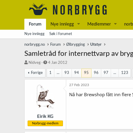
Forum
Nye innlegg
Medlemmer
norb
Nye innlegg
Søk i forumet
norbrygg.no
Forum
Ølbrygging
Utstyr
Samletråd for internettvarp av bry
T
S
Nidveg
4 Jan 2012
r
t
Forrige
1
...
93
94
95
96
97
...
123
å
a
d
r
s
t
27 Feb 2023
t
d
Nå har Brewshop fått inn flere S
a
a
r
t
t
o
e
r
Eirik KG
Norbrygg-medlem