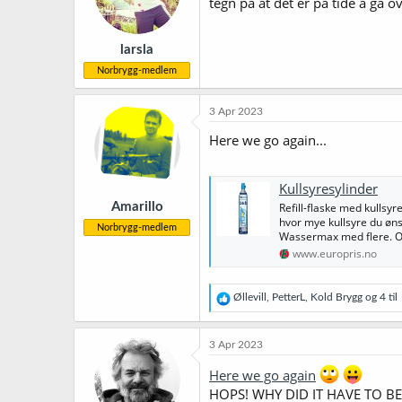
tegn på at det er på tide å gå ov
larsla
Norbrygg-medlem
3 Apr 2023
Here we go again...
Kullsyresylinder
Amarillo
Refill-flaske med kullsyr
hvor mye kullsyre du øns
Norbrygg-medlem
Wassermax med flere. OBS!
www.europris.no
R
Øllevill
,
PetterL
,
Kold Brygg
og 4 til
e
a
k
3 Apr 2023
s
j
Here we go again
o
HOPS! WHY DID IT HAVE TO B
n