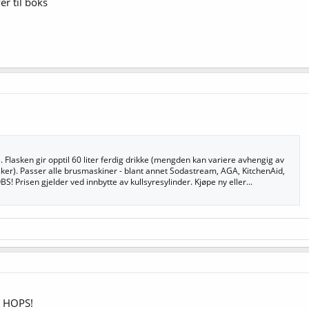
er til boks
e. Flasken gir opptil 60 liter ferdig drikke (mengden kan variere avhengig av
ker). Passer alle brusmaskiner - blant annet Sodastream, AGA, KitchenAid,
 Prisen gjelder ved innbytte av kullsyresylinder. Kjøpe ny eller...
E HOPS!