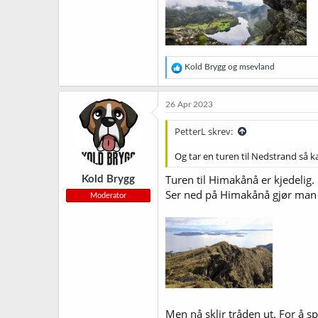
R
Kold Brygg
og
msevland
e
a
k
26 Apr 2023
s
j
PetterL skrev:
o
n
Og tar en turen til Nedstrand så 
e
r
Turen til Himakånå er kjedelig.
Kold Brygg
:
Ser ned på Himakånå gjør man
Moderator
Men nå sklir tråden ut. For å s