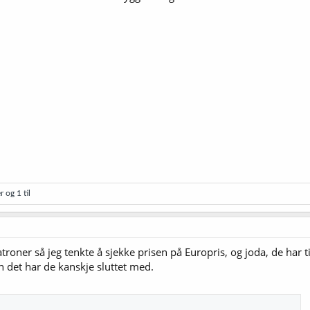
r
og 1 til
er så jeg tenkte å sjekke prisen på Europris, og joda, de har til
n det har de kanskje sluttet med.