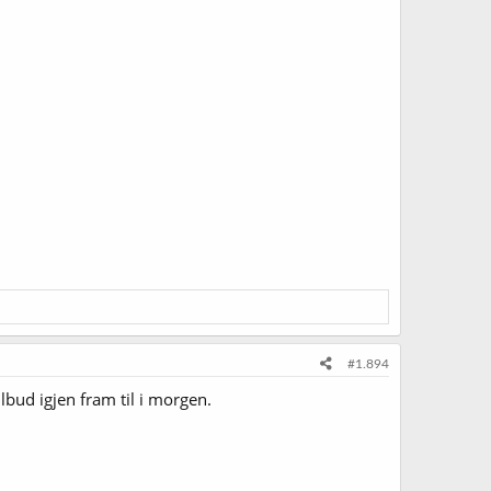
#1.894
bud igjen fram til i morgen.