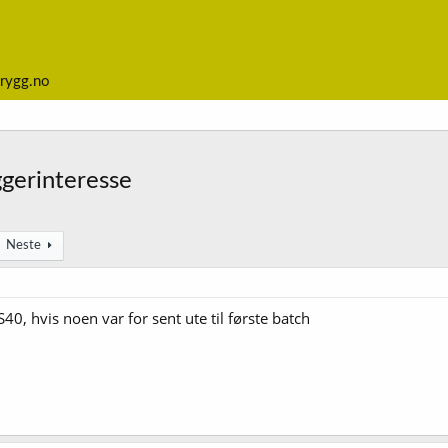
rygg.no
ggerinteresse
Neste
40, hvis noen var for sent ute til første batch