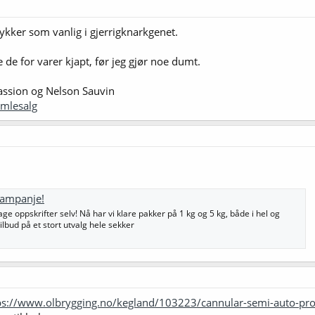
kker som vanlig i gjerrigknarkgenet.
de for varer kjapt, før jeg gjør noe dumt.
assion og Nelson Sauvin
umlesalg
Kampanje!
lage oppskrifter selv! Nå har vi klare pakker på 1 kg og 5 kg, både i hel og
tilbud på et stort utvalg hele sekker
ps://www.olbrygging.no/kegland/103223/cannular-semi-auto-pro