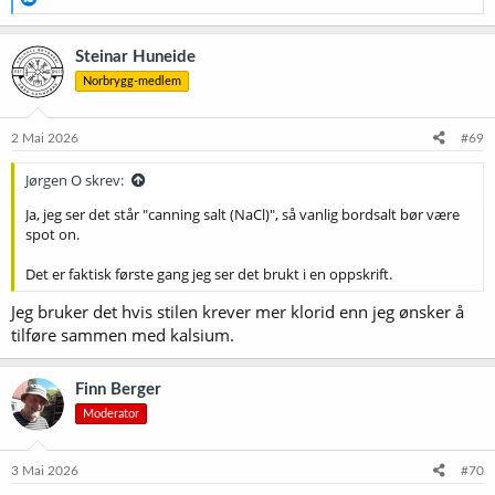
e
a
k
Steinar Huneide
s
Norbrygg-medlem
j
o
n
e
2 Mai 2026
#69
r
:
Jørgen O skrev:
Ja, jeg ser det står "canning salt (NaCl)", så vanlig bordsalt bør være
spot on.
Det er faktisk første gang jeg ser det brukt i en oppskrift.
Jeg bruker det hvis stilen krever mer klorid enn jeg ønsker å
tilføre sammen med kalsium.
Finn Berger
Moderator
3 Mai 2026
#70