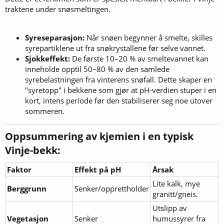
traktene under snøsmeltingen.
Syreseparasjon:
Når snøen begynner å smelte, skilles
syrepartiklene ut fra snøkrystallene før selve vannet.
Sjokkeffekt:
De første 10–20 % av smeltevannet kan
inneholde opptil 50–80 % av den samlede
syrebelastningen fra vinterens snøfall. Dette skaper en
"syretopp" i bekkene som gjør at pH-verdien stuper i en
kort, intens periode før den stabiliserer seg noe utover
sommeren.
Oppsummering av kjemien i en typisk
Vinje-bekk:​
Faktor
Effekt på pH
Årsak
Lite kalk, mye
Berggrunn
Senker/opprettholder
granitt/gneis.
Utslipp av
Vegetasjon
Senker
humussyrer fra