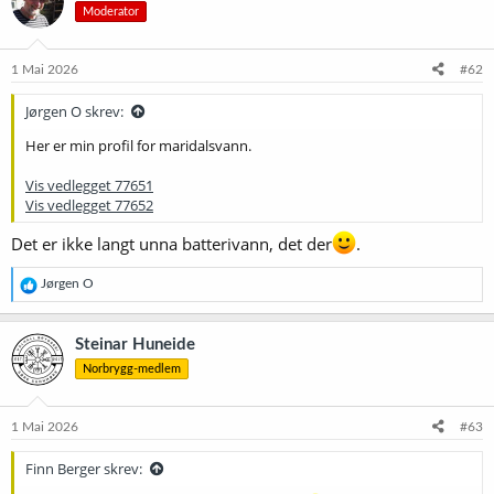
Moderator
j
o
n
e
1 Mai 2026
#62
r
:
Jørgen O skrev:
Her er min profil for maridalsvann.
Vis vedlegget 77651
Vis vedlegget 77652
Det er ikke langt unna batterivann, det der
.
R
Jørgen O
e
a
k
Steinar Huneide
s
Norbrygg-medlem
j
o
n
e
1 Mai 2026
#63
r
:
Finn Berger skrev: