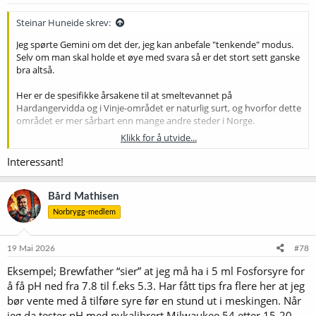
r
Lite kalk, mye
:
Berggrunn
Senker/opprettholder
Steinar Huneide skrev:
granitt/gneis.
Utslipp av humussyrer
Jeg spørte Gemini om det der, jeg kan anbefale "tenkende" modus.
Vegetasjon
Senker
fra myr og mose.
Selv om man skal holde et øye med svara så er det stort sett ganske
bra altså.
Naturlig $CO_2$ i
Atmosfære
Senker
nedbør (gir pH 5,6).
Her er de spesifikke årsakene til at smeltevannet på
Surstøt tidlig i mai/juni
Hardangervidda og i Vinje-området er naturlig surt, og hvorfor dette
Smeltetidspunkt
Varierer kraftig
gir lavest målinger.
området er mer sårbart enn mange andre steder i Norge.
Dette betyr at vannet du finner i en bekk ved Vinje ofte er teknisk
Klikk for å utvide...
sett "surere" enn det man finner i en flaske med vanlig springvann,
1. Geologisk "fattigdom" (Granitt og
som ofte er justert opp mot pH 7-8 av vannverkene.
Interessant!
gneis)​
Bård Mathisen
Dette er den viktigste faktoren. Berggrunnen på Hardangervidda
består i stor grad av
prekambrisk granitt og gneis
.
Norbrygg-medlem
Ingen nøytralisering:
Disse bergartene er ekstremt harde
19 Mai 2026
#78
og forvitrer svært sakte. De inneholder nesten ikke kalk
Eksempel; Brewfather “sier” at jeg må ha i 5 ml Fosforsyre for
(kalsiumkarbonat).
å få pH ned fra 7.8 til f.eks 5.3. Har fått tips fra flere her at jeg
Manglende buffer:
Når sur nedbør eller smeltevann treffer
denne steinen, finnes det ingen alkaliske mineraler som kan
bør vente med å tilføre syre før en stund ut i meskingen. Når
"spise opp" syren. Vannet forblir derfor surt helt til det når
jeg da tester pH med nykalibrert Milwaukee 54 etter 15-20