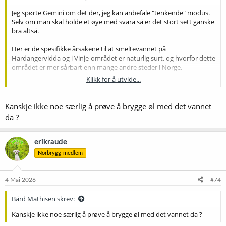
Jeg spørte Gemini om det der, jeg kan anbefale "tenkende" modus.
Selv om man skal holde et øye med svara så er det stort sett ganske
bra altså.
Her er de spesifikke årsakene til at smeltevannet på
Hardangervidda og i Vinje-området er naturlig surt, og hvorfor dette
området er mer sårbart enn mange andre steder i Norge.
Klikk for å utvide...
1. Geologisk "fattigdom" (Granitt og
gneis)​
Kanskje ikke noe særlig å prøve å brygge øl med det vannet
da ?
Dette er den viktigste faktoren. Berggrunnen på Hardangervidda
består i stor grad av
prekambrisk granitt og gneis
.
erikraude
Norbrygg-medlem
Ingen nøytralisering:
Disse bergartene er ekstremt harde
og forvitrer svært sakte. De inneholder nesten ikke kalk
(kalsiumkarbonat).
4 Mai 2026
#74
Manglende buffer:
Når sur nedbør eller smeltevann treffer
denne steinen, finnes det ingen alkaliske mineraler som kan
Bård Mathisen skrev:
"spise opp" syren. Vannet forblir derfor surt helt til det når
større vassdrag eller havet.
Kanskje ikke noe særlig å prøve å brygge øl med det vannet da ?