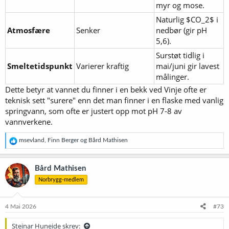
myr og mose.
Naturlig $CO_2$ i
Atmosfære
Senker
nedbør (gir pH
5,6).
Surstøt tidlig i
Smeltetidspunkt
Varierer kraftig
mai/juni gir lavest
målinger.
Dette betyr at vannet du finner i en bekk ved Vinje ofte er
teknisk sett "surere" enn det man finner i en flaske med vanlig
springvann, som ofte er justert opp mot pH 7-8 av
vannverkene.
R
msevland
,
Finn Berger
og
Bård Mathisen
e
a
k
Bård Mathisen
s
Norbrygg-medlem
j
o
n
e
4 Mai 2026
#73
r
:
Steinar Huneide skrev: