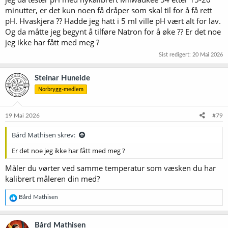
større vassdrag eller havet.
minutter, er det kun noen få dråper som skal til for å få rett
pH. Hvaskjera ?? Hadde jeg hatt i 5 ml ville pH vært alt for lav.
2. Bidrag fra myr og organisk materiale
Og da måtte jeg begynt å tilføre Natron for å øke ?? Er det noe
(Humussyrer)​
jeg ikke har fått med meg ?
Hardangervidda er flatere enn Jotunheimen og har enorme arealer
Sist redigert:
20 Mai 2026
med myr, lyng og torv.
Steinar Huneide
Organiske syrer:
Når snøen smelter og vannet sildrer
Norbrygg-medlem
gjennom det øverste jordlaget og over myrene, trekker det
ut
humussyrer
.
Farget vann:
Det er disse syrene som ofte gir vannet i Vinje
19 Mai 2026
#79
et svakt gul- eller brunskjær. Disse syrene bidrar aktivt til å
senke pH-verdien ytterligere, uavhengig av hva som kommer
Bård Mathisen skrev:
ned fra atmosfæren.
Er det noe jeg ikke har fått med meg ?
3. Den historiske arven (Sur nedbør og
Måler du vørter ved samme temperatur som væsken du har
jordmetning)​
kalibrert måleren din med?
Områdene i Telemark og på sørlige Hardangervidda har historisk
R
Bård Mathisen
sett mottatt mest sur nedbør i Norge, ført med vind fra industri i
e
Europa.
a
k
Bård Mathisen