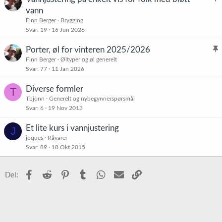
t
l
vann
r
Faktor
Effekt på pH
Årsak
i
Finn Berger
Brygging
e
Lite kalk, mye
s
Svar
19
16 Jun 2026
t
Berggrunn
Senker/opprettholder
granitt/gneis.
t
Utslipp av humussyrer
Porter, øl for vinteren 2025/2026
r
Vegetasjon
Senker
fra myr og mose.
l
Finn Berger
Øltyper og øl generelt
e
Svar
77
11 Jan 2026
i
Naturlig $CO_2$ i
t
Atmosfære
Senker
nedbør (gir pH 5,6).
s
Diverse formler
T
t
Surstøt tidlig i mai/juni
Smeltetidspunkt
Varierer kraftig
Tbjonn
Generelt og nybegynnerspørsmål
gir lavest målinger.
r
Svar
6
19 Nov 2013
e
Dette betyr at vannet du finner i en bekk ved Vinje ofte er teknisk
sett "surere" enn det man finner i en flaske med vanlig springvann,
t
Et lite kurs i vannjustering
J
som ofte er justert opp mot pH 7-8 av vannverkene.
joques
Råvarer
Svar
89
18 Okt 2015
Facebook
Reddit
Pinterest
Tumblr
WhatsApp
E-post
Link
Del: