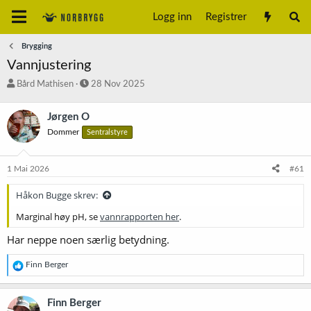
Logg inn
Registrer
Brygging
Vannjustering
T
S
Bård Mathisen
28 Nov 2025
r
t
å
a
Jørgen O
d
r
Dommer
Sentralstyre
s
t
t
d
a
a
1 Mai 2026
#61
r
t
t
o
Håkon Bugge skrev:
e
r
Marginal høy pH, se
vannrapporten her
.
Har neppe noen særlig betydning.
R
Finn Berger
e
a
k
Finn Berger
s