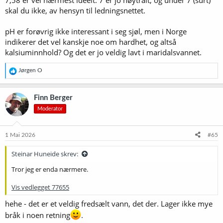
7,58 er vel nærmest ideelt. 7 er jo nøytralt, og under 7 (surt)
skal du ikke, av hensyn til ledningsnettet.
pH er forøvrig ikke interessant i seg sjøl, men i Norge
indikerer det vel kanskje noe om hardhet, og altså
kalsiuminnhold? Og det er jo veldig lavt i maridalsvannet.
R
Jørgen O
e
a
k
Finn Berger
s
Moderator
j
o
n
e
1 Mai 2026
#65
r
:
Steinar Huneide skrev:
Tror jeg er enda nærmere.
Vis vedlegget 77655
hehe - det er et veldig fredsælt vann, det der. Lager ikke mye
bråk i noen retning
.