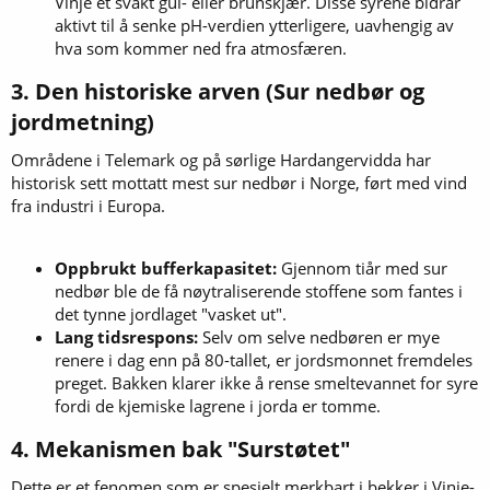
Vinje et svakt gul- eller brunskjær. Disse syrene bidrar
aktivt til å senke pH-verdien ytterligere, uavhengig av
hva som kommer ned fra atmosfæren.
3. Den historiske arven (Sur nedbør og
jordmetning)​
Områdene i Telemark og på sørlige Hardangervidda har
historisk sett mottatt mest sur nedbør i Norge, ført med vind
fra industri i Europa.
Oppbrukt bufferkapasitet:
Gjennom tiår med sur
nedbør ble de få nøytraliserende stoffene som fantes i
det tynne jordlaget "vasket ut".
Lang tidsrespons:
Selv om selve nedbøren er mye
renere i dag enn på 80-tallet, er jordsmonnet fremdeles
preget. Bakken klarer ikke å rense smeltevannet for syre
fordi de kjemiske lagrene i jorda er tomme.
4. Mekanismen bak "Surstøtet"​
Dette er et fenomen som er spesielt merkbart i bekker i Vinje-