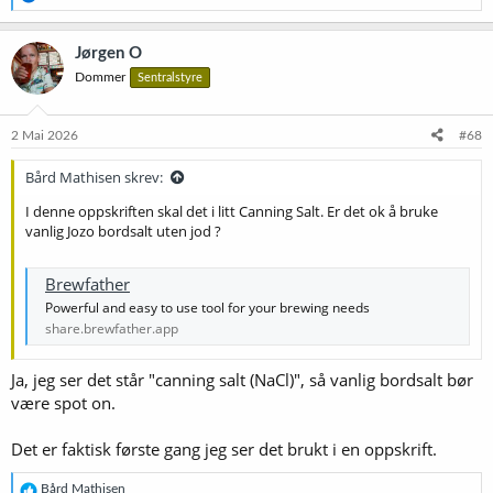
e
a
k
Jørgen O
s
Dommer
Sentralstyre
j
o
n
e
2 Mai 2026
#68
r
:
Bård Mathisen skrev:
I denne oppskriften skal det i litt Canning Salt. Er det ok å bruke
vanlig Jozo bordsalt uten jod ?
Brewfather
Powerful and easy to use tool for your brewing needs
share.brewfather.app
Ja, jeg ser det står "canning salt (NaCl)", så vanlig bordsalt bør
være spot on.
Det er faktisk første gang jeg ser det brukt i en oppskrift.
R
Bård Mathisen