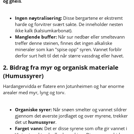
og gneis
.
Ingen nøytralisering:
Disse bergartene er ekstremt
harde og forvitrer svært sakte. De inneholder nesten
ikke kalk (kalsiumkarbonat).
Manglende buffer:
Når sur nedbør eller smeltevann
treffer denne steinen, finnes det ingen alkaliske
mineraler som kan "spise opp" syren. Vannet forblir
derfor surt helt til det når større vassdrag eller havet.
2. Bidrag fra myr og organisk materiale
(Humussyrer)​
Hardangervidda er flatere enn Jotunheimen og har enorme
arealer med myr, lyng og torv.
Organiske syrer:
Når snøen smelter og vannet sildrer
gjennom det øverste jordlaget og over myrene, trekker
det ut
humussyrer
.
Farget vann:
Det er disse syrene som ofte gir vannet i