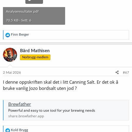
Analyseresultater.pdf
70,5 KB · Sett: 6
R
Finn Berger
e
a
k
Bård Mathisen
s
Norbrygg-medlem
j
o
n
e
2 Mai 2026
#67
r
I denne oppskriften skal det i litt Canning Salt. Er det ok å
:
bruke vanlig Jozo bordsalt uten jod ?
Brewfather
Powerful and easy to use tool for your brewing needs
share.brewfather.app
R
Kold Brygg