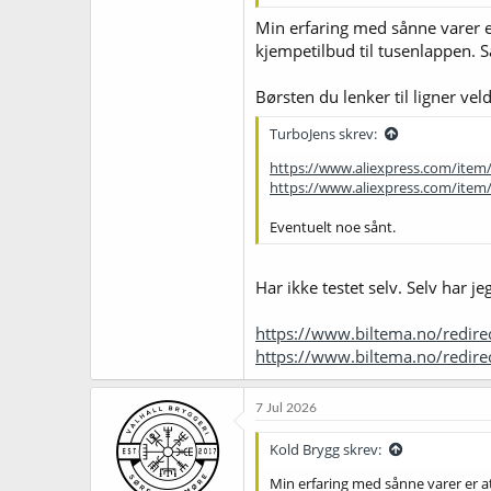
rensebørsten...
Min erfaring med sånne varer er
24-timerstilbud-no
kjempetilbud til tusenlappen. S
Børsten du lenker til ligner vel
TurboJens skrev:
https://www.aliexpress.com/ite
https://www.aliexpress.com/ite
Eventuelt noe sånt.
Har ikke testet selv. Selv har 
https://www.biltema.no/redir
https://www.biltema.no/redir
7 Jul 2026
Kold Brygg skrev:
Min erfaring med sånne varer er at