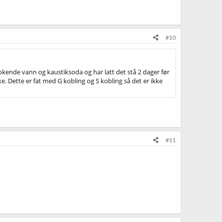
#10
kokende vann og kaustiksoda og har latt det stå 2 dager før
ke. Dette er fat med G kobling og S kobling så det er ikke
#11