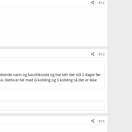
#12
#13
kokende vann og kaustiksoda og har latt det stå 2 dager før
ke. Dette er fat med G kobling og S kobling så det er ikke
#14