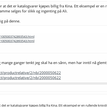
 at det er katalogvarer kjøpes billig fra Kina. Ett eksempel er e
.com
amme selges for slikk og ingenting på Ali.
dig på denne.
m/1005003742893543.html
m/1005003742893543.html
jeg mange ganger tenkt jeg skal ha en sånn, men har inntil nå glemt
ect/productrelative/2/nb/2000050622
ect/productrelative/2/nb/2000050622
 det er katalogvarer kjøpes billig fra Kina. Ett eksempel er en rullende kniv