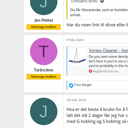
J
TurboJens skrev:
Du får tilsvarende, som er kombin
enhet.
Jan Petter
Har du noen link til disse eller 
Norbrygg-medlem
9 Feb 2026
T
Vortex Cleaner - Ae
Do you own some demijoh
let's face it you're not
you're probably in the m
TurboJens
kegland.com.au
Norbrygg-medlem
R
Finn Berger
e
a
k
18 Mar 2026
s
J
j
Hva er det beste å bruke for å 
o
latt det stå 2 dager før jeg har
n
med G kobling og S kobling så d
e
r