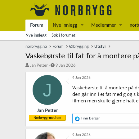
Forum
Nye innlegg
Medlemmer
norb
Nye innlegg
Søk i forumet
norbrygg.no
Forum
Ølbrygging
Utstyr
Vaskebørste til fat for å montere på
T
S
Jan Petter
9 Jan 2026
r
t
å
a
9 Jan 2026
J
d
r
Vaskebørste til å montere på dri
s
t
den går inn I et fat med g og s 
t
d
a
a
filmen men skulle gjerne hatt e
r
t
t
o
Jan Petter
e
Norbrygg-medlem
R
Finn Berger
r
e
a
k
9 Jan 2026
s