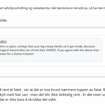
ert whirlpool/lufting og vaskebørste. Når børstene er skrudd av, så har den
bilde.
rator
ns or glass carboys that your big meaty hands can't get inside, because
 a magical wizard who can shrink their HANDS. If you agree with the above then
arket for a Vortex Cleaner!
få rent øl fatet , ser at det er noe brunt nærmere toppen av fatat
 skylt med Star san , men det blir ikke skikkelig rent . Er det noen
et er ikke bare å skrubbe det vekk.