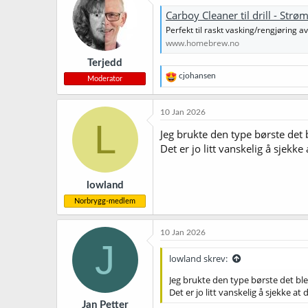
j
Carboy Cleaner til drill - S
o
Perfekt til raskt vasking/rengjøring av c
n
e
www.homebrew.no
r
Terjedd
:
R
cjohansen
Moderator
e
a
k
10 Jan 2026
s
L
j
Jeg brukte den type børste det 
o
Det er jo litt vanskelig å sjekk
n
e
r
lowland
:
Norbrygg-medlem
10 Jan 2026
J
lowland skrev:
Jeg brukte den type børste det ble
Det er jo litt vanskelig å sjekke a
Jan Petter