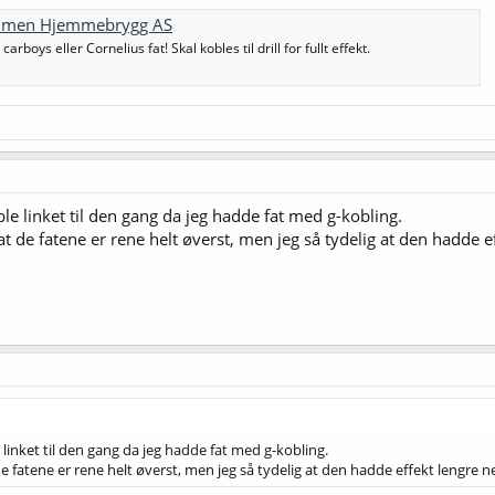
trømmen Hjemmebrygg AS
arboys eller Cornelius fat! Skal kobles til drill for fullt effekt.
ble linket til den gang da jeg hadde fat med g-kobling.
e at de fatene er rene helt øverst, men jeg så tydelig at den hadde 
 linket til den gang da jeg hadde fat med g-kobling.
t de fatene er rene helt øverst, men jeg så tydelig at den hadde effekt lengre 