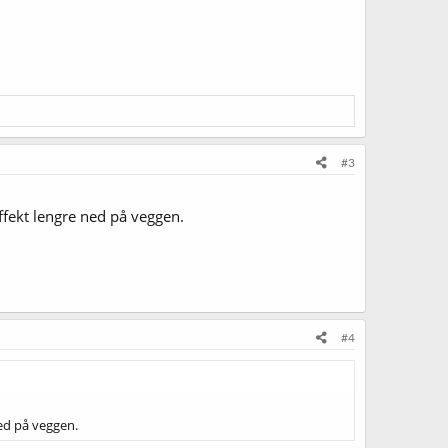
#3
effekt lengre ned på veggen.
#4
ned på veggen.