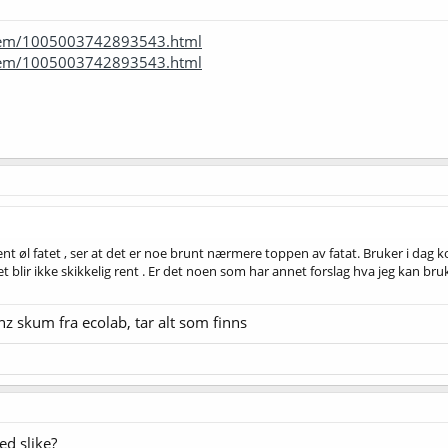
item/1005003742893543.html
item/1005003742893543.html
rent øl fatet , ser at det er noe brunt nærmere toppen av fatat. Bruker i dag 
t blir ikke skikkelig rent . Er det noen som har annet forslag hva jeg kan bru
inz skum fra ecolab, tar alt som finns
d slike?