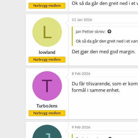
Ok så da går den greit ned i et 
Norbrygg-medlem
11 Jan 2026
L
Jan Petter skrev:
Ok så da går den greit ned i et van
Det gjør den med god margin.
lowland
Norbrygg-medlem
8 Feb 2026
T
Du får tilsvarende, som er komb
formål i samme enhet.
TurboJens
Norbrygg-medlem
9 Feb 2026