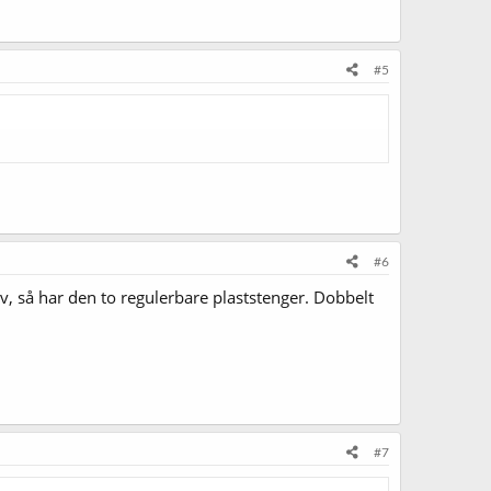
#5
#6
v, så har den to regulerbare plaststenger. Dobbelt
#7