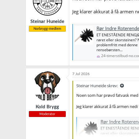
o
n
Jeg klarer akkurat å få armen 
e
r
Steinar Huneide
:
Rør Indre Roterend
Norbrygg-medlem
ET ENESTÅENDE RENGJØRI
røret eller skorsteinen? 
problemfritt med denne 
rensebørsten...
24-timerstilbud-no.c
7 Jul 2026
Steinar Huneide skrev:
Noen som har prøvd fatvask med 
Jeg klarer akkurat å få armen ned
Kold Brygg
Moderator
Rør Indre Rotere
ET ENESTÅENDE RENGJØ
røret eller skorsteine
problemfritt med denn