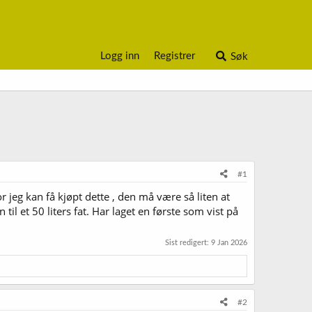
Logg inn
Registrer
Søk
#1
r jeg kan få kjøpt dette , den må være så liten at
til et 50 liters fat. Har laget en første som vist på
Sist redigert:
9 Jan 2026
#2