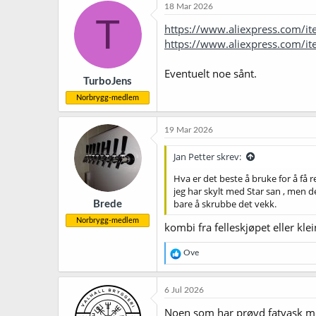
18 Mar 2026
T
https://www.aliexpress.com/
https://www.aliexpress.com/
Eventuelt noe sånt.
TurboJens
Norbrygg-medlem
19 Mar 2026
Jan Petter skrev:
Hva er det beste å bruke for å få 
jeg har skylt med Star san , men de
bare å skrubbe det vekk.
Brede
Norbrygg-medlem
kombi fra felleskjøpet eller kle
R
Ove
e
a
k
6 Jul 2026
s
j
Noen som har prøvd fatvask me