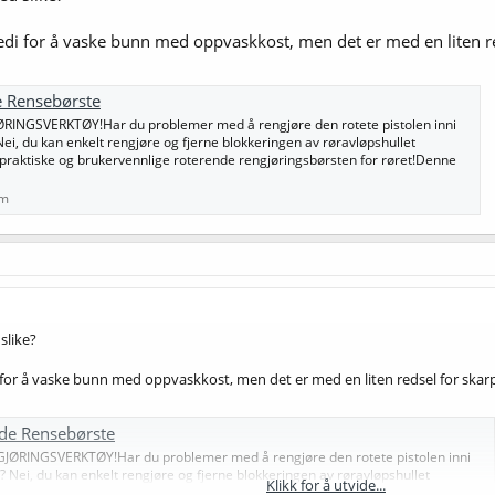
nedi for å vaske bunn med oppvaskkost, men det er med en liten r
e Rensebørste
NGSVERKTØY!Har du problemer med å rengjøre den rotete pistolen inni
Nei, du kan enkelt rengjøre og fjerne blokkeringen av røravløpshullet
praktiske og brukervennlige roterende rengjøringsbørsten for røret!Denne
om
slike?
i for å vaske bunn med oppvaskkost, men det er med en liten redsel for skar
nde Rensebørste
RINGSVERKTØY!Har du problemer med å rengjøre den rotete pistolen inni
n? Nei, du kan enkelt rengjøre og fjerne blokkeringen av røravløpshullet
Klikk for å utvide...
e praktiske og brukervennlige roterende rengjøringsbørsten for røret!Denne