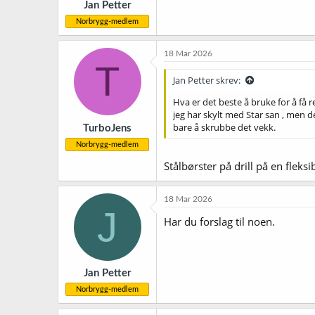
Jan Petter
:
Norbrygg-medlem
18 Mar 2026
T
Jan Petter skrev:
Hva er det beste å bruke for å få 
jeg har skylt med Star san , men de
bare å skrubbe det vekk.
TurboJens
Norbrygg-medlem
Stålbørster på drill på en fleks
18 Mar 2026
J
Har du forslag til noen.
Jan Petter
Norbrygg-medlem