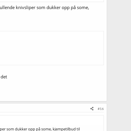
n rullende knivsliper som dukker opp på some,
 det
#16
sliper som dukker opp på some, kjempetilbud til