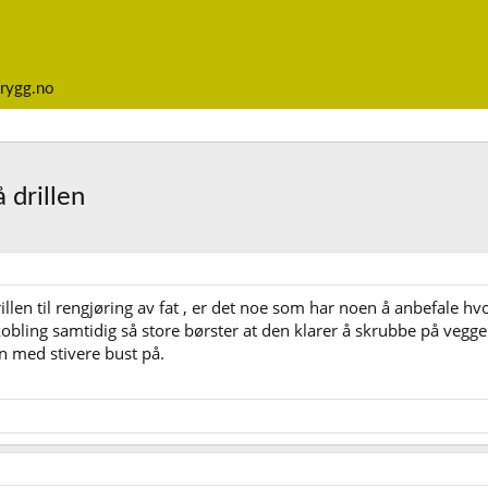
rygg.no
 drillen
llen til rengjøring av fat , er det noe som har noen å anbefale hvo
kobling samtidig så store børster at den klarer å skrubbe på veggen 
n med stivere bust på.