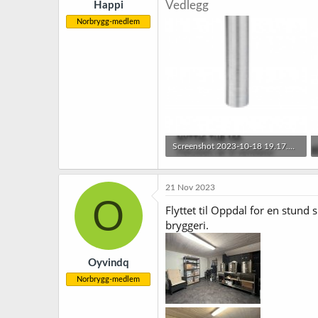
Vedlegg
Happi
:
Norbrygg-medlem
Screenshot 2023-10-18 19.17.33.png
69,7 KB · Sett: 25
21 Nov 2023
O
Flyttet til Oppdal for en stund 
bryggeri.
Oyvindq
Norbrygg-medlem