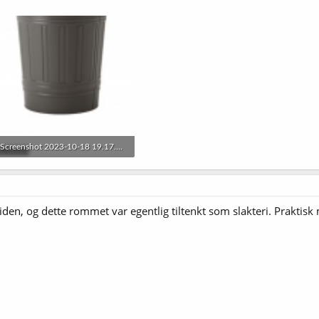
Screenshot 2023-10-18 19.17.02.png
82,9 KB · Sett: 25
siden, og dette rommet var egentlig tiltenkt som slakteri. Praktisk 