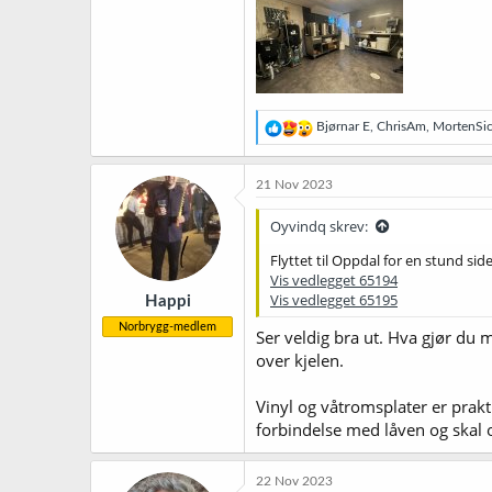
R
Bjørnar E
,
ChrisAm
,
MortenSic
e
a
k
21 Nov 2023
s
j
Oyvindq skrev:
o
n
Flyttet til Oppdal for en stund sid
e
Vis vedlegget 65194
r
Vis vedlegget 65195
Happi
:
Norbrygg-medlem
Ser veldig bra ut. Hva gjør du 
over kjelen.
Vinyl og våtromsplater er prakt
forbindelse med låven og skal 
22 Nov 2023