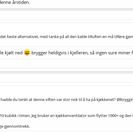
 denne årstiden.
 beste alternativet, med tanke på all den kalde tilluften en må tilføre gjen
le kjølt ned
brygger heldigvis i kjelleren, så ingen sure miner 
t, hadde du tenkt at denne viften var stor nok til å ha på kjøkkenet? Ølbryg
 110 kubikk i timen. Jeg bruker en kjøkkenventilator som flytter 1000+ og den 
 lage gjennomtrekk.