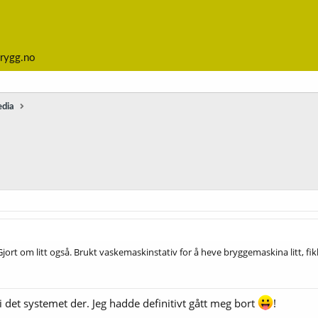
rygg.no
edia
ort om litt også. Brukt vaskemaskinstativ for å heve bryggemaskina litt, fikk 
r i det systemet der. Jeg hadde definitivt gått meg bort
!