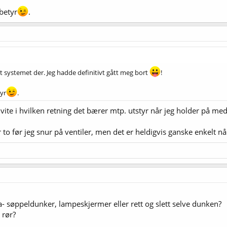
betyr
.
 det systemet der. Jeg hadde definitivt gått meg bort
!
yr
.
 vite i hvilken retning det bærer mtp. utstyr når jeg holder på me
o før jeg snur på ventiler, men det er heldigvis ganske enkelt når
kea- søppeldunker, lampeskjermer eller rett og slett selve dunken?
 rør?