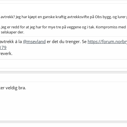
 avtrekk? Jeg har kjøpt en ganske kraftig avtrekksvifte på Obs bygg, og lurer
. Jeg er redd for at jeg har for mye tre på veggene og i tak. Kompromiss med
selskaper der.
avtrekk á la
@msevland
er det du trenger. Se
https://forum.norbr
179
reverk.
r veldig bra.