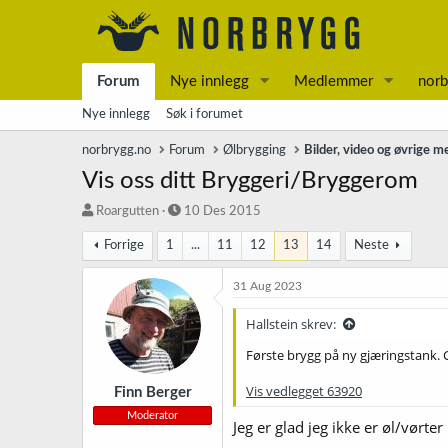
Forum
Nye innlegg
Medlemmer
norb
Nye innlegg
Søk i forumet
norbrygg.no
Forum
Ølbrygging
Bilder, video og øvrige m
Vis oss ditt Bryggeri/Bryggerom
T
S
Roargutten
10 Des 2015
r
t
Forrige
1
...
11
12
13
14
Neste
å
a
d
r
s
t
31 Aug 2023
t
d
a
a
Hallstein skrev:
r
t
Første brygg på ny gjæringstank. Gj
t
o
e
Vis vedlegget 63920
r
Finn Berger
Moderator
Jeg er glad jeg ikke er øl/vørte