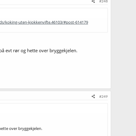
#248
ds/koking-uten-kjokkenvifte.46103/#post-614179
 på evt rør og hette over bryggekjelen.
#249
 hette over bryggekjelen.