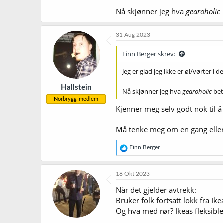
Nå skjønner jeg hva
gearoholic
31 Aug 2023
Finn Berger skrev:
Jeg er glad jeg ikke er øl/vørter i
Hallstein
Nå skjønner jeg hva
gearoholic
bet
Norbrygg-medlem
Kjenner meg selv godt nok til å
Må tenke meg om en gang eller t
R
Finn Berger
e
a
k
18 Okt 2023
s
j
Når det gjelder avtrekk:
o
Bruker folk fortsatt lokk fra I
n
Og hva med rør? Ikeas fleksible
e
r