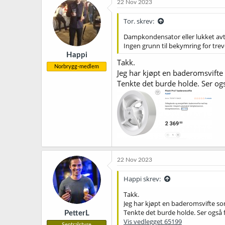
22 Nov 2023
Tor. skrev:
Dampkondensator eller lukket avt
Ingen grunn til bekymring for trev
Happi
Takk.
Norbrygg-medlem
Jeg har kjøpt en baderomsvifte
Tenkte det burde holde. Ser også
22 Nov 2023
Happi skrev:
Takk.
Jeg har kjøpt en baderomsvifte so
Tenkte det burde holde. Ser også fo
PetterL
Vis vedlegget 65199
Sentralstyre