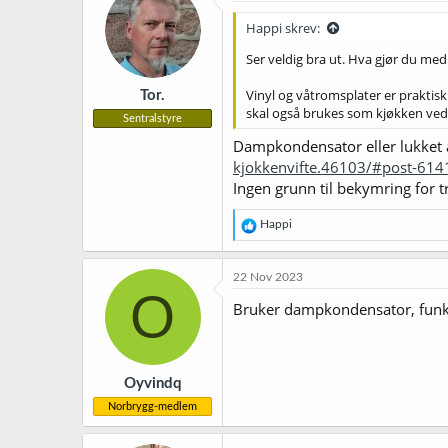
Happi skrev:
Ser veldig bra ut. Hva gjør du med
Vinyl og våtromsplater er praktisk
Tor.
skal også brukes som kjøkken ved 
Sentralstyre
Dampkondensator eller lukket 
kjokkenvifte.46103/#post-614
Ingen grunn til bekymring for t
R
Happi
e
a
k
22 Nov 2023
s
O
j
Bruker dampkondensator, funke
o
n
e
r
Oyvindq
:
Norbrygg-medlem