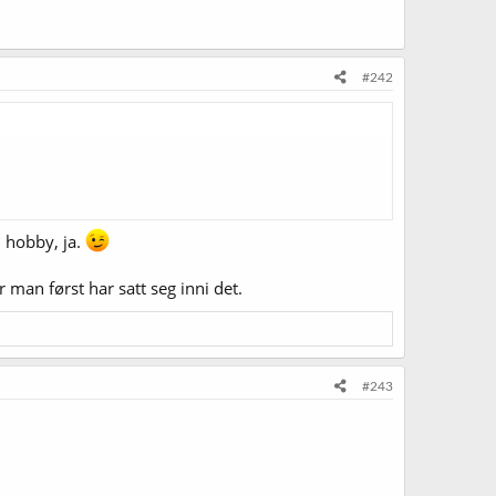
#242
d hobby, ja.
 man først har satt seg inni det.
#243