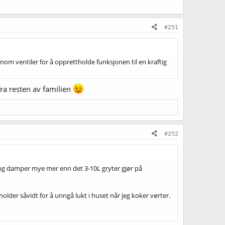
#251
nom ventiler for å opprettholde funksjonen til en kraftig
fra resten av familien
#252
ging damper mye mer enn det 3-10L gryter gjør på
holder såvidt for å unngå lukt i huset når jeg koker vørter.