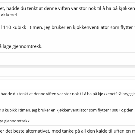
ålet, hadde du tenkt at denne viften var stor nok til å ha på kjø
kjøkkenet…
til 110 kubikk i timen. Jeg bruker en kjøkkenventilator som flytte
r å lage gjennomtrekk.
t, hadde du tenkt at denne viften var stor nok til å ha på kjøkkenet? Ølbryg
 110 kubikk i timen. Jeg bruker en kjøkkenventilator som flytter 1000+ og den 
 lage gjennomtrekk.
det beste alternativet, med tanke på all den kalde tilluften en m