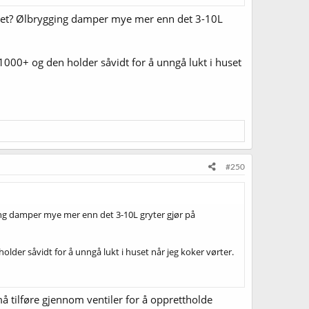
kkenet? Ølbrygging damper mye mer enn det 3-10L
r 1000+ og den holder såvidt for å unngå lukt i huset
#250
ging damper mye mer enn det 3-10L gryter gjør på
holder såvidt for å unngå lukt i huset når jeg koker vørter.
å tilføre gjennom ventiler for å opprettholde