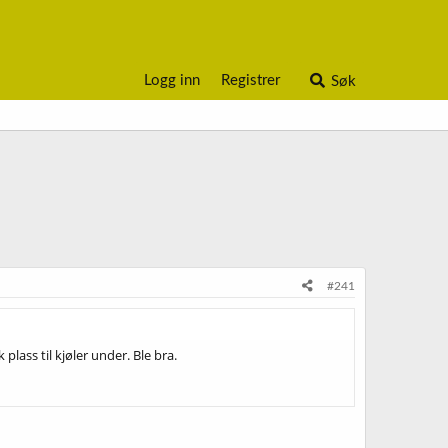
Logg inn
Registrer
Søk
#241
plass til kjøler under. Ble bra.