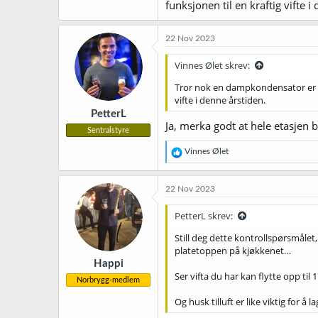
funksjonen til en kraftig vifte i
22 Nov 2023
Vinnes Ølet skrev:
Tror nok en dampkondensator er det
vifte i denne årstiden.
PetterL
Ja, merka godt at hele etasjen b
Sentralstyre
R
Vinnes Ølet
e
a
k
22 Nov 2023
s
j
PetterL skrev:
o
n
Still deg dette kontrollspørsmåle
e
platetoppen på kjøkkenet…
r
Happi
:
Ser vifta du har kan flytte opp til
Norbrygg-medlem
Og husk tilluft er like viktig for å