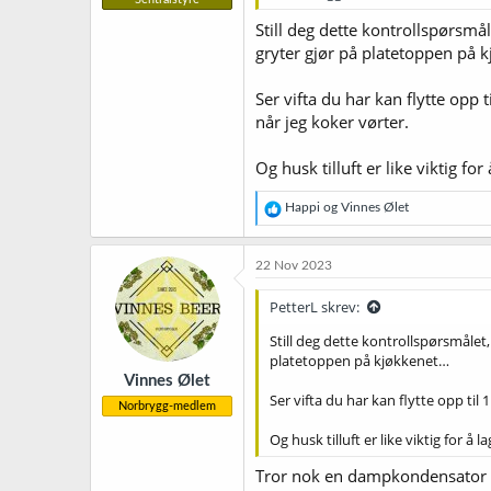
Still deg dette kontrollspørsm
gryter gjør på platetoppen på 
Ser vifta du har kan flytte opp 
når jeg koker vørter.
Og husk tilluft er like viktig fo
R
Happi
og
Vinnes Ølet
e
a
k
22 Nov 2023
s
j
PetterL skrev:
o
n
Still deg dette kontrollspørsmåle
e
platetoppen på kjøkkenet…
r
Vinnes Ølet
:
Ser vifta du har kan flytte opp til
Norbrygg-medlem
Og husk tilluft er like viktig for å
Tror nok en dampkondensator er 