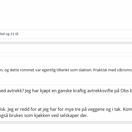
kel
og 21 til
en, og dette rommet var egentlig tiltenkt som slakteri. Praktisk med våtromspla
med avtrekk? Jeg har kjøpt en ganske kraftig avtrekksvifte på Obs 
isk. Jeg er redd for at jeg har for mye tre på veggene og i tak. K
også brukes som kjøkken ved selskaper der.