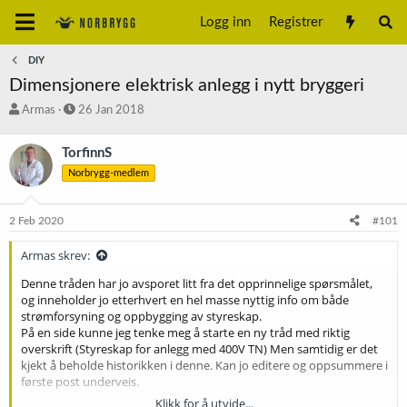
Logg inn
Registrer
DIY
Dimensjonere elektrisk anlegg i nytt bryggeri
T
S
Armas
26 Jan 2018
r
t
å
a
TorfinnS
d
r
Norbrygg-medlem
s
t
t
d
a
a
2 Feb 2020
#101
r
t
t
o
Armas skrev:
e
r
Denne tråden har jo avsporet litt fra det opprinnelige spørsmålet,
og inneholder jo etterhvert en hel masse nyttig info om både
strømforsyning og oppbygging av styreskap.
På en side kunne jeg tenke meg å starte en ny tråd med riktig
overskrift (Styreskap for anlegg med 400V TN) Men samtidig er det
kjekt å beholde historikken i denne. Kan jo editere og oppsummere i
første post underveis.
Klikk for å utvide...