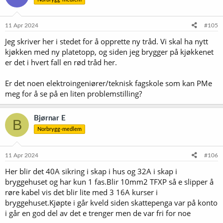
11 Apr 2024
#105
Jeg skriver her i stedet for å opprette ny tråd. Vi skal ha nytt
kjøkken med ny platetopp, og siden jeg brygger på kjøkkenet
er det i hvert fall en rød tråd her.
Er det noen elektroingeniører/teknisk fagskole som kan PMe
meg for å se på en liten problemstilling?
Bjørnar E
B
Norbrygg-medlem
11 Apr 2024
#106
Her blir det 40A sikring i skap i hus og 32A i skap i
bryggehuset og har kun 1 fas.Blir 10mm2 TFXP så e slipper å
røre kabel vis det blir lite med 3 16A kurser i
bryggehuset.Kjøpte i går kveld siden skattepenga var på konto
i går en god del av det e trenger men de var fri for noe