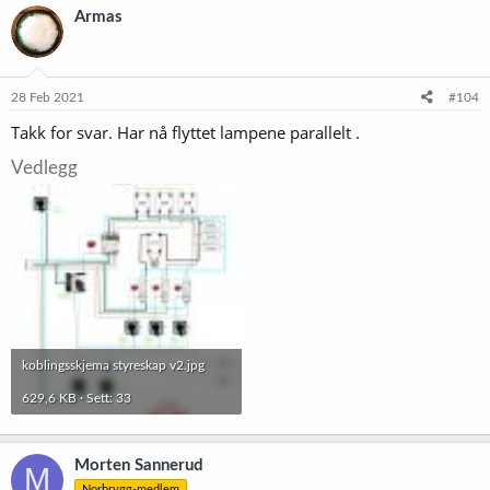
k
Armas
s
j
o
n
e
28 Feb 2021
#104
r
Takk for svar. Har nå flyttet lampene parallelt .
:
Vedlegg
koblingsskjema styreskap v2.jpg
629,6 KB · Sett: 33
Morten Sannerud
M
Norbrygg-medlem