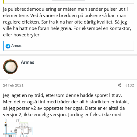
Takk til Torfinn for mer info om effektreduksjon på elementer. Du
skriver både pulsing og pulsbreddemodulering. Er dette det
Ja pulsbreddemodulering er måten man sender pulser ut til
samme?
elementene. Ved å variere bredden på pulsene så kan man
regulere effekten. Ssr fra kina har ofte dårlig kvalitet. Så jeg
Det jeg lurer mest på akkurat nå, er om jeg trenger ekstra
ville ha hatt noe foran hele greia. For eksempel en kontaktor,
releer for brytere.
Jeg ser for meg en "hovedbryter" som er enten
eller hovedbryter.
av, mesk eller kok. I tilegg er det en bryter av/på for hvert element
Av: all strøm kuttet.
R
Mesk: PID er koblet inn og styrer de elementene som er "på"
Armas
e
Kok: PID er ikke på, og de tre elementene er enten av eller på.
a
Element 3 kan i tillegg effektreguleres med en kyotto.
k
Armas
s
Spørsmålet er om disse bryterne skal styre egne releer, eller om det
j
er unødvendig når hvert element er styrt av en SSR?
o
n
Jeg ser for eksempel her at Franknh har lagt til to releer før SSR og
e
24 Feb 2021
#102
r
sin effektregulator.
Koblingsskjema PID og SSVR
Jeg laget en ny tråd, ettersom denne hadde sporet litt av.
:
Men det er også fint med tråder der all historikken er intakt,
Brewpower selger også av/på brytere til elementene med releer
(men disse er vel da tenkt uten SSR i tilleg)
så jeg poster v2 av oppsettet her også. Dette er er altså da
versjon2, ikke endelig versjon. Jording er f.eks. ikke med.