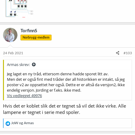
TorfinnS
Norbrygg-medlem
24 Feb 2021
#103
Armas skrev:
Jeg laget en ny tråd, ettersom denne hadde sporet litt av.
Men det er også fint med tråder der all historikken er intakt, så jeg
poster v2 av oppsettet her også. Dette er er altså da versjon2, ikke
endelig versjon. Jording er f.eks. ikke med.
Vis vedlegget 49976
Hvis det er koblet slik det er tegnet så vil det ikke virke. Alle
lampene er tegnet i serie med spoler.
R
JoW
og
Armas
e
a