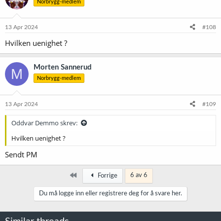
Norbrygg-medlem
j
o
n
e
13 Apr 2024
#108
r
Hvilken uenighet ?
:
Morten Sannerud
M
Norbrygg-medlem
13 Apr 2024
#109
Oddvar Demmo skrev:
Hvilken uenighet ?
Sendt PM
Først
6 av 6
Forrige
Du må logge inn eller registrere deg for å svare her.