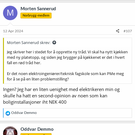
Morten Sannerud
M
Norbrygg-medlem
12 Apr 2024
#107
Morten Sannerud skrev:
Jeg skriver her i stedet for å opprette ny tråd. Vi skal ha nytt kjøkken
med ny platetopp, og siden jeg brygger på kjøkkenet er det i hvert
fall en rød tråd her.
Er det noen elektroingeniører/teknisk fagskole som kan PMe meg
for å se på en liten problemstilling?
Ingen? Jeg har en liten uenighet med elektrikeren min og
skulle ha hatt en second-opinion av noen som kan
boliginstallasjoner iht NEK 400
R
Oddvar Demmo
e
a
k
Oddvar Demmo
s