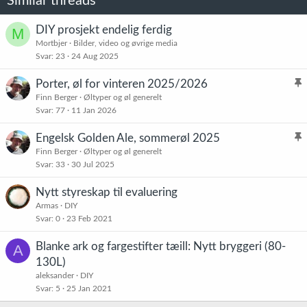
Similar threads
DIY prosjekt endelig ferdig
M
Mortbjer
Bilder, video og øvrige media
Svar
23
24 Aug 2025
Porter, øl for vinteren 2025/2026
l
Finn Berger
Øltyper og øl generelt
Svar
77
11 Jan 2026
i
s
Engelsk Golden Ale, sommerøl 2025
t
l
Finn Berger
Øltyper og øl generelt
r
Svar
33
30 Jul 2025
i
e
s
t
Nytt styreskap til evaluering
t
Armas
DIY
r
Svar
0
23 Feb 2021
e
t
Blanke ark og fargestifter tæill: Nytt bryggeri (80-
A
130L)
aleksander
DIY
Svar
5
25 Jan 2021