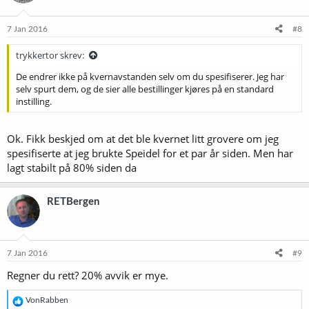
o
n
e
7 Jan 2016
#8
r
:
trykkertor skrev:
De endrer ikke på kvernavstanden selv om du spesifiserer. Jeg har
selv spurt dem, og de sier alle bestillinger kjøres på en standard
instilling.
Ok. Fikk beskjed om at det ble kvernet litt grovere om jeg
spesifiserte at jeg brukte Speidel for et par år siden. Men har
lagt stabilt på 80% siden da
RETBergen
7 Jan 2016
#9
Regner du rett? 20% avvik er mye.
R
VonRabben