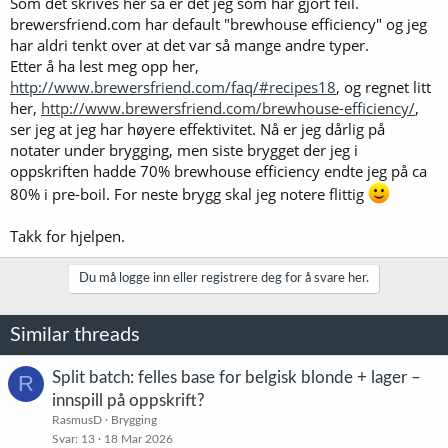
Som det skrives her så er det jeg som har gjort feil.
brewersfriend.com har default "brewhouse efficiency" og jeg
har aldri tenkt over at det var så mange andre typer.
Etter å ha lest meg opp her,
http://www.brewersfriend.com/faq/#recipes18
, og regnet litt
her,
http://www.brewersfriend.com/brewhouse-efficiency/
,
ser jeg at jeg har høyere effektivitet. Nå er jeg dårlig på
notater under brygging, men siste brygget der jeg i
oppskriften hadde 70% brewhouse efficiency endte jeg på ca
80% i pre-boil. For neste brygg skal jeg notere flittig
Takk for hjelpen.
Du må logge inn eller registrere deg for å svare her.
Similar threads
Split batch: felles base for belgisk blonde + lager –
R
innspill på oppskrift?
RasmusD
Brygging
Svar
13
18 Mar 2026