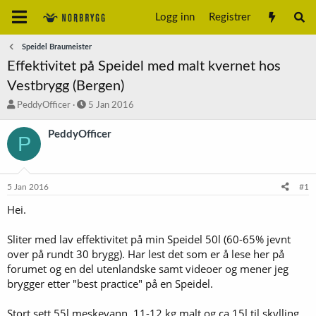
Logg inn
Registrer
Speidel Braumeister
Effektivitet på Speidel med malt kvernet hos
Vestbrygg (Bergen)
T
S
PeddyOfficer
5 Jan 2016
r
t
å
a
PeddyOfficer
P
d
r
s
t
t
d
a
a
5 Jan 2016
#1
r
t
t
o
Hei.
e
r
Sliter med lav effektivitet på min Speidel 50l (60-65% jevnt
over på rundt 30 brygg). Har lest det som er å lese her på
forumet og en del utenlandske samt videoer og mener jeg
brygger etter "best practice" på en Speidel.
Stort sett 55l meskevann, 11-12 kg malt og ca 15l til skylling.