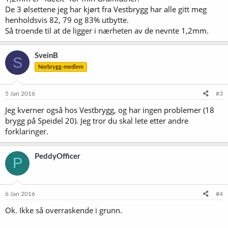
De 3 ølsettene jeg har kjørt fra Vestbrygg har alle gitt meg
henholdsvis 82, 79 og 83% utbytte.
Så troende til at de ligger i nærheten av de nevnte 1,2mm.
SveinB
S
Norbrygg-medlem
5 Jan 2016
#3
Jeg kverner også hos Vestbrygg, og har ingen problemer (18
brygg på Speidel 20). Jeg tror du skal lete etter andre
forklaringer.
PeddyOfficer
P
6 Jan 2016
#4
Ok. Ikke så overraskende i grunn.