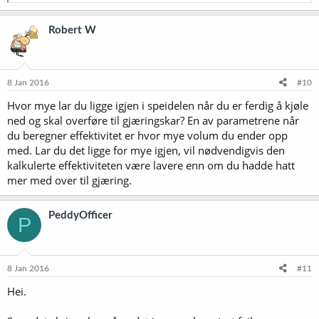
e
a
k
Robert W
s
j
o
n
e
8 Jan 2016
#10
r
Hvor mye lar du ligge igjen i speidelen når du er ferdig å kjøle
:
ned og skal overføre til gjæringskar? En av parametrene når
du beregner effektivitet er hvor mye volum du ender opp
med. Lar du det ligge for mye igjen, vil nødvendigvis den
kalkulerte effektiviteten være lavere enn om du hadde hatt
mer med over til gjæring.
PeddyOfficer
P
8 Jan 2016
#11
Hei.