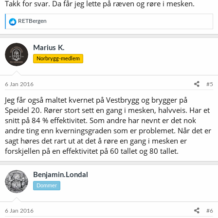
Takk for svar. Da får jeg lette på ræven og røre i mesken.
R
RETBergen
e
a
k
Marius K.
s
Norbrygg-medlem
j
o
n
e
6 Jan 2016
#5
r
Jeg får også maltet kvernet på Vestbrygg og brygger på
:
Speidel 20. Rører stort sett en gang i mesken, halvveis. Har et
snitt på 84 % effektivitet. Som andre har nevnt er det nok
andre ting enn kverningsgraden som er problemet. Når det er
sagt høres det rart ut at det å røre en gang i mesken er
forskjellen på en effektivitet på 60 tallet og 80 tallet.
Benjamin.Londal
Dommer
6 Jan 2016
#6