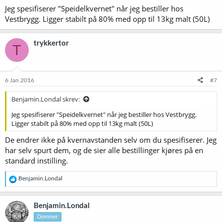
Jeg spesifiserer "Speidelkvernet" når jeg bestiller hos
Vestbrygg. Ligger stabilt på 80% med opp til 13kg malt (50L)
trykkertor
T
6 Jan 2016
#7
Benjamin.Londal skrev:
Jeg spesifiserer "Speidelkvernet" når jeg bestiller hos Vestbrygg.
Ligger stabilt på 80% med opp til 13kg malt (50L)
De endrer ikke på kvernavstanden selv om du spesifiserer. Jeg
har selv spurt dem, og de sier alle bestillinger kjøres på en
standard instilling.
R
Benjamin.Londal
e
a
k
Benjamin.Londal
s
Dommer
j