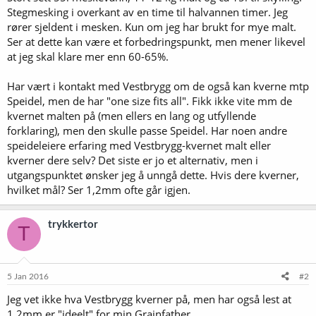
Stegmesking i overkant av en time til halvannen timer. Jeg
rører sjeldent i mesken. Kun om jeg har brukt for mye malt.
Ser at dette kan være et forbedringspunkt, men mener likevel
at jeg skal klare mer enn 60-65%.
Har vært i kontakt med Vestbrygg om de også kan kverne mtp
Speidel, men de har "one size fits all". Fikk ikke vite mm de
kvernet malten på (men ellers en lang og utfyllende
forklaring), men den skulle passe Speidel. Har noen andre
speideleiere erfaring med Vestbrygg-kvernet malt eller
kverner dere selv? Det siste er jo et alternativ, men i
utgangspunktet ønsker jeg å unngå dette. Hvis dere kverner,
hvilket mål? Ser 1,2mm ofte går igjen.
trykkertor
T
5 Jan 2016
#2
Jeg vet ikke hva Vestbrygg kverner på, men har også lest at
1,2mm er "ideelt" for min Grainfather.