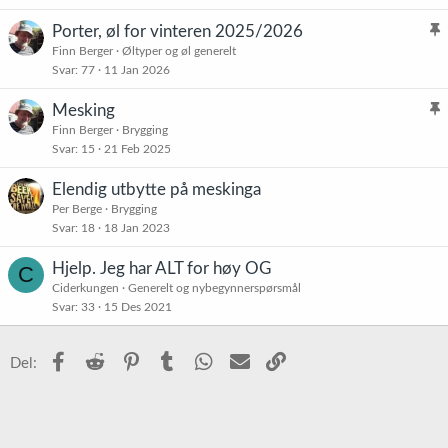
Porter, øl for vinteren 2025/2026
l
Finn Berger
Øltyper og øl generelt
Svar
77
11 Jan 2026
i
s
Mesking
t
l
Finn Berger
Brygging
r
Svar
15
21 Feb 2025
i
e
s
t
Elendig utbytte på meskinga
t
Per Berge
Brygging
r
Svar
18
18 Jan 2023
e
t
Hjelp. Jeg har ALT for høy OG
C
Ciderkungen
Generelt og nybegynnerspørsmål
Svar
33
15 Des 2021
Facebook
Reddit
Pinterest
Tumblr
WhatsApp
E-post
Link
Del: