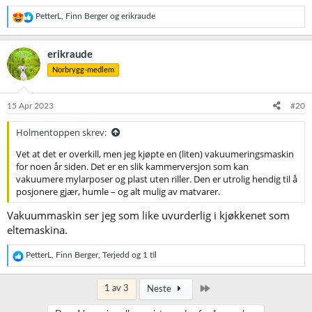
R
PetterL
,
Finn Berger
og
erikraude
e
a
k
erikraude
s
Norbrygg-medlem
j
o
n
e
15 Apr 2023
#20
r
:
Holmentoppen skrev:
Vet at det er overkill, men jeg kjøpte en (liten) vakuumeringsmaskin
for noen år siden. Det er en slik kammerversjon som kan
vakuumere mylarposer og plast uten riller. Den er utrolig hendig til å
posjonere gjær, humle – og alt mulig av matvarer.
Vakuummaskin ser jeg som like uvurderlig i kjøkkenet som
eltemaskina.
R
PetterL
,
Finn Berger
,
Terjedd
og 1 til
e
a
k
Siste
1 av 3
Neste
s
j