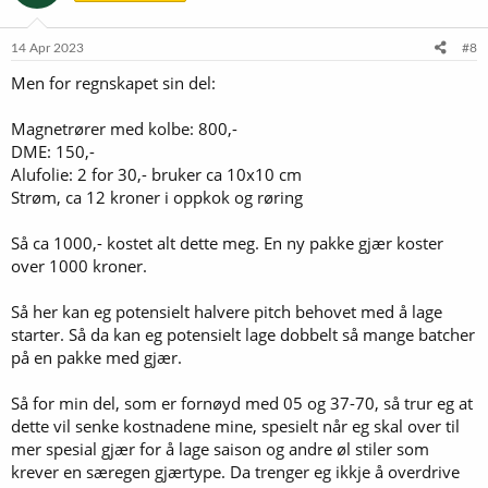
o
n
e
14 Apr 2023
#8
r
Men for regnskapet sin del:
:
Magnetrører med kolbe: 800,-
DME: 150,-
Alufolie: 2 for 30,- bruker ca 10x10 cm
Strøm, ca 12 kroner i oppkok og røring
Så ca 1000,- kostet alt dette meg. En ny pakke gjær koster
over 1000 kroner.
Så her kan eg potensielt halvere pitch behovet med å lage
starter. Så da kan eg potensielt lage dobbelt så mange batcher
på en pakke med gjær.
Så for min del, som er fornøyd med 05 og 37-70, så trur eg at
dette vil senke kostnadene mine, spesielt når eg skal over til
mer spesial gjær for å lage saison og andre øl stiler som
krever en særegen gjærtype. Da trenger eg ikkje å overdrive