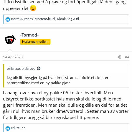
Tilfredsstillelsen ved å prøve og forhåpentligvis få den i gang
oppveier det
R
Børre Aursnes
,
MortenSickel
,
Kloakk
og 3 til
e
a
k
-Tormod-
s
Norbrygg-medlem
j
o
n
e
14 Apr 2023
#4
r
:
erikraude skrev:
Jeg blir litt nysgjerrig på hva dme, strøm, alufolie etc koster
sammenlikna med en ny pakke gjær.
Laaangt over hva ei ny pakke 05 koster ihvertfall. Men
utstyret er ikke bortkastet hvis man skal dulle og dille med
gjær i fremtiden. Men man skal dulle og dille en del for at det
går i null hvis man bruker dme/vørterøl.. Setter man av vørter
fra tidligere brygg så blir regnskapet litt penere.
R
erikraude