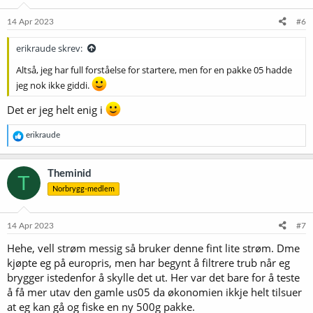
n
e
14 Apr 2023
#6
r
:
erikraude skrev:
Altså, jeg har full forståelse for startere, men for en pakke 05 hadde
jeg nok ikke giddi.
Det er jeg helt enig i
R
erikraude
e
a
k
Theminid
T
s
Norbrygg-medlem
j
o
n
e
14 Apr 2023
#7
r
Hehe, vell strøm messig så bruker denne fint lite strøm. Dme
:
kjøpte eg på europris, men har begynt å filtrere trub når eg
brygger istedenfor å skylle det ut. Her var det bare for å teste
å få mer utav den gamle us05 da økonomien ikkje helt tilsuer
at eg kan gå og fiske en ny 500g pakke.