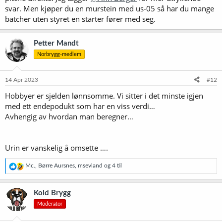
svar. Men kjøper du en murstein med us-05 så har du mange
batcher uten styret en starter fører med seg.
Petter Mandt
Norbrygg-medlem
14 Apr 2023
#12
Hobbyer er sjelden lønnsomme. Vi sitter i det minste igjen
med ett endepodukt som har en viss verdi…
Avhengig av hvordan man beregner…
Urin er vanskelig å omsette ….
R
Mc.
,
Børre Aursnes
,
msevland
og 4 til
e
a
k
Kold Brygg
s
Moderator
j
o
n