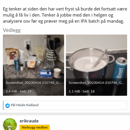
Eg tenker at siden den har vert fryst så burde det fortsatt være
mulig å få liv i den. Tenker å jobbe med den i helgen og
analysere osv før eg prøver meg på en IPA batch på mandag.
Vedlegg
Screenshot_20230414-210740_Gallery.jpg
Screenshot_20230414-210746_Gallery.jpg
1,4 MB · Sett: 19
1,1 MB · Sett: 18
R
Pål Heide Kielland
e
a
k
erikraude
s
Norbrygg-medlem
j