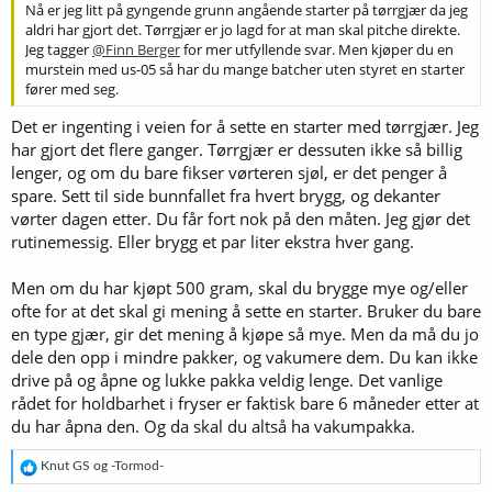
Nå er jeg litt på gyngende grunn angående starter på tørrgjær da jeg
aldri har gjort det. Tørrgjær er jo lagd for at man skal pitche direkte.
Jeg tagger
@Finn Berger
for mer utfyllende svar. Men kjøper du en
murstein med us-05 så har du mange batcher uten styret en starter
fører med seg.
Det er ingenting i veien for å sette en starter med tørrgjær. Jeg
har gjort det flere ganger. Tørrgjær er dessuten ikke så billig
lenger, og om du bare fikser vørteren sjøl, er det penger å
spare. Sett til side bunnfallet fra hvert brygg, og dekanter
vørter dagen etter. Du får fort nok på den måten. Jeg gjør det
rutinemessig. Eller brygg et par liter ekstra hver gang.
Men om du har kjøpt 500 gram, skal du brygge mye og/eller
ofte for at det skal gi mening å sette en starter. Bruker du bare
en type gjær, gir det mening å kjøpe så mye. Men da må du jo
dele den opp i mindre pakker, og vakumere dem. Du kan ikke
drive på og åpne og lukke pakka veldig lenge. Det vanlige
rådet for holdbarhet i fryser er faktisk bare 6 måneder etter at
du har åpna den. Og da skal du altså ha vakumpakka.
R
Knut GS
og
-Tormod-
e