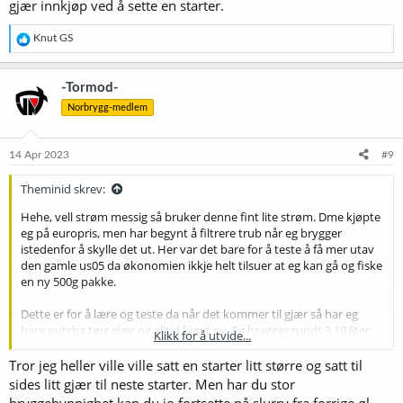
gjær innkjøp ved å sette en starter.
R
Knut GS
e
a
k
-Tormod-
s
Norbrygg-medlem
j
o
n
e
14 Apr 2023
#9
r
:
Theminid skrev:
Hehe, vell strøm messig så bruker denne fint lite strøm. Dme kjøpte
eg på europris, men har begynt å filtrere trub når eg brygger
istedenfor å skylle det ut. Her var det bare for å teste å få mer utav
den gamle us05 da økonomien ikkje helt tilsuer at eg kan gå og fiske
en ny 500g pakke.
Dette er for å lære og teste da når det kommer til gjær så har eg
bare putcha tørr gjær og alltid kjøpt ny. Eg brygger rundt 3 19 liter
Klikk for å utvide...
fat i måneden, så å prøve å få mer ut av denne gamle traveren vil eg
tro har noe for seg istedenfor å kaste 400 gram tørrgjær.
Tror jeg heller ville ville satt en starter litt større og satt til
sides litt gjær til neste starter. Men har du stor
Funker dette så kan eg gjøre det med belgiske gjærtyper, lager gjær