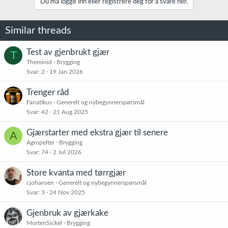
Du må logge inn eller registrere deg for å svare her.
o
n
e
Similar threads
r
:
Test av gjenbrukt gjær
T
Theminid
Brygging
Svar
2
19 Jan 2026
Trenger råd
Fanatikus
Generelt og nybegynnerspørsmål
Svar
42
21 Aug 2025
Gjærstarter med ekstra gjær til senere
A
Agropelter
Brygging
Svar
74
2 Jul 2026
Store kvanta med tørrgjær
cjohansen
Generelt og nybegynnerspørsmål
Svar
3
24 Nov 2025
Gjenbruk av gjærkake
MortenSickel
Brygging