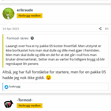
e
a
k
erikraude
s
Norbrygg-medlem
j
o
n
e
14 Apr 2023
#5
r
:
-Tormod- skrev:
Laaangt over hva ei ny pakke 05 koster ihvertfall. Men utstyret er
ikke bortkastet hvis man skal dulle og dille med gjær i fremtiden.
Men man skal dulle og dille en del for at det går i null hvis man
bruker dme/vørterøl.. Setter man av vørter fra tidligere brygg så blir
regnskapet litt penere.
Altså, jeg har full forståelse for startere, men for en pakke 05
hadde jeg nok ikke giddi.
R
loebrygg
e
a
k
-Tormod-
s
Norbrygg-medlem
j
o