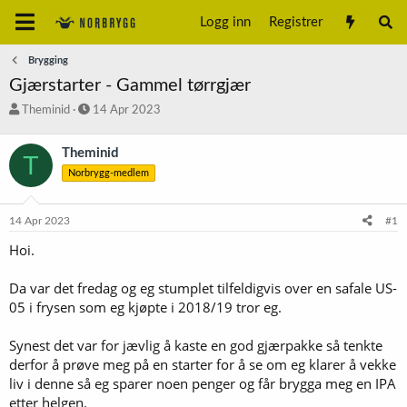
Logg inn
Registrer
Brygging
Gjærstarter - Gammel tørrgjær
T
S
Theminid
14 Apr 2023
r
t
å
a
Theminid
T
d
r
Norbrygg-medlem
s
t
t
d
a
a
14 Apr 2023
#1
r
t
t
o
Hoi.
e
r
Da var det fredag og eg stumplet tilfeldigvis over en safale US-
05 i frysen som eg kjøpte i 2018/19 tror eg.
Synest det var for jævlig å kaste en god gjærpakke så tenkte
derfor å prøve meg på en starter for å se om eg klarer å vekke
liv i denne så eg sparer noen penger og får brygga meg en IPA
etter helgen.