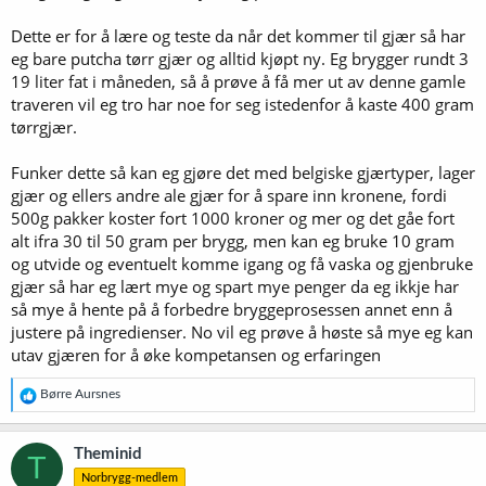
Dette er for å lære og teste da når det kommer til gjær så har
eg bare putcha tørr gjær og alltid kjøpt ny. Eg brygger rundt 3
19 liter fat i måneden, så å prøve å få mer ut av denne gamle
traveren vil eg tro har noe for seg istedenfor å kaste 400 gram
tørrgjær.
Funker dette så kan eg gjøre det med belgiske gjærtyper, lager
gjær og ellers andre ale gjær for å spare inn kronene, fordi
500g pakker koster fort 1000 kroner og mer og det gåe fort
alt ifra 30 til 50 gram per brygg, men kan eg bruke 10 gram
og utvide og eventuelt komme igang og få vaska og gjenbruke
gjær så har eg lært mye og spart mye penger da eg ikkje har
så mye å hente på å forbedre bryggeprosessen annet enn å
justere på ingredienser. No vil eg prøve å høste så mye eg kan
utav gjæren for å øke kompetansen og erfaringen
R
Børre Aursnes
e
a
k
Theminid
T
s
Norbrygg-medlem
j