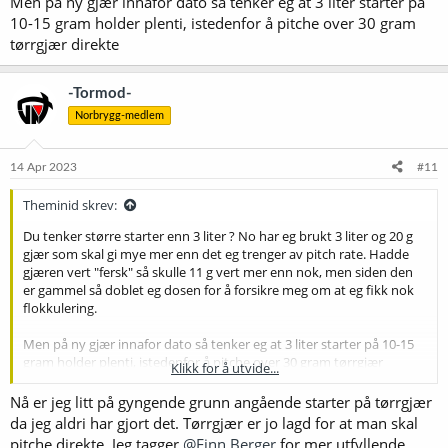
Men på ny gjær innafor dato så tenker eg at 3 liter starter på
10-15 gram holder plenti, istedenfor å pitche over 30 gram
tørrgjær direkte
-Tormod-
Norbrygg-medlem
14 Apr 2023
#11
Theminid skrev:
Du tenker større starter enn 3 liter ? No har eg brukt 3 liter og 20 g
gjær som skal gi mye mer enn det eg trenger av pitch rate. Hadde
gjæren vert "fersk" så skulle 11 g vert mer enn nok, men siden den
er gammel så doblet eg dosen for å forsikre meg om at eg fikk nok
flokkulering.
Men på ny gjær innafor dato så tenker eg at 3 liter starter på 10-15
gram holder plenti, istedenfor å pitche over 30 gram tørrgjær
Klikk for å utvide...
direkte
Nå er jeg litt på gyngende grunn angående starter på tørrgjær
da jeg aldri har gjort det. Tørrgjær er jo lagd for at man skal
pitche direkte. Jeg tagger
@Finn Berger
for mer utfyllende