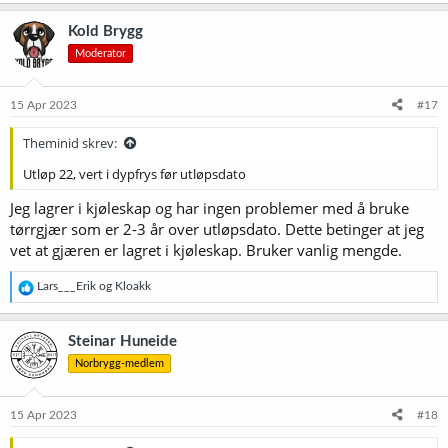
a
k
Kold Brygg
s
Moderator
j
o
n
e
15 Apr 2023
#17
r
:
Theminid skrev:
Utløp 22, vert i dypfrys før utløpsdato
Jeg lagrer i kjøleskap og har ingen problemer med å bruke
tørrgjær som er 2-3 år over utløpsdato. Dette betinger at jeg
vet at gjæren er lagret i kjøleskap. Bruker vanlig mengde.
R
Lars___Erik
og
Kloakk
e
a
k
Steinar Huneide
s
Norbrygg-medlem
j
o
n
e
15 Apr 2023
#18
r
: