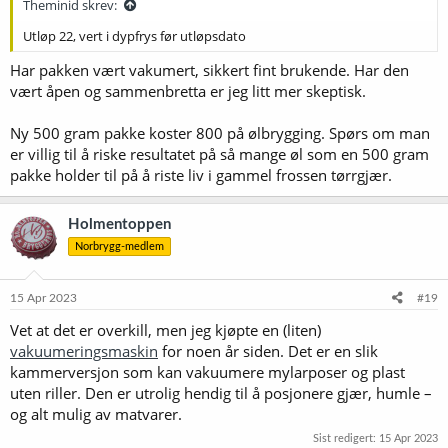
Theminid skrev:
Utløp 22, vert i dypfrys før utløpsdato
Har pakken vært vakumert, sikkert fint brukende. Har den
vært åpen og sammenbretta er jeg litt mer skeptisk.
Ny 500 gram pakke koster 800 på ølbrygging. Spørs om man
er villig til å riske resultatet på så mange øl som en 500 gram
pakke holder til på å riste liv i gammel frossen tørrgjær.
Holmentoppen
Norbrygg-medlem
15 Apr 2023
#19
Vet at det er overkill, men jeg kjøpte en (liten)
vakuumeringsmaskin
for noen år siden. Det er en slik
kammerversjon som kan vakuumere mylarposer og plast
uten riller. Den er utrolig hendig til å posjonere gjær, humle –
og alt mulig av matvarer.
Sist redigert:
15 Apr 2023