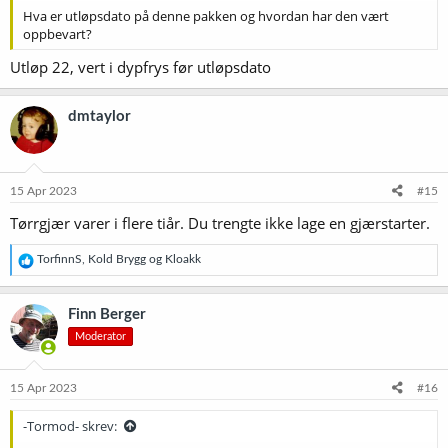
Hva er utløpsdato på denne pakken og hvordan har den vært
oppbevart?
Utløp 22, vert i dypfrys før utløpsdato
dmtaylor
15 Apr 2023
#15
Tørrgjær varer i flere tiår. Du trengte ikke lage en gjærstarter.
R
TorfinnS
,
Kold Brygg
og
Kloakk
e
a
k
Finn Berger
s
Moderator
j
o
n
e
15 Apr 2023
#16
r
:
-Tormod- skrev: