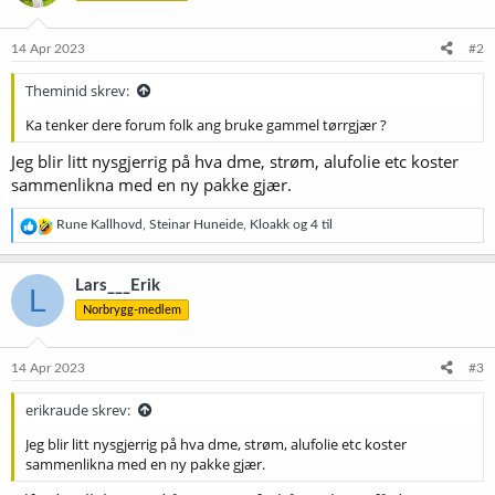
o
n
e
14 Apr 2023
#2
r
:
Theminid skrev:
Ka tenker dere forum folk ang bruke gammel tørrgjær ?
Jeg blir litt nysgjerrig på hva dme, strøm, alufolie etc koster
sammenlikna med en ny pakke gjær.
R
Rune Kallhovd
,
Steinar Huneide
,
Kloakk
og 4 til
e
a
k
Lars___Erik
L
s
Norbrygg-medlem
j
o
n
e
14 Apr 2023
#3
r
:
erikraude skrev:
Jeg blir litt nysgjerrig på hva dme, strøm, alufolie etc koster
sammenlikna med en ny pakke gjær.