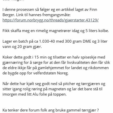
I denne prosessen så følger eg en artikkel laget av Finn
Berger. Link til hannes fremgangsmåte:
https://forum.norbrygg.no/threads/gjaerstarter.43129/
Fikk skaffa meg en rimelig magnetrører idag og 5 liters kolbe.
Lager en batch på ca 1.030-40 med 300 gram DME og 3 liter
vann og 20 gram gjær.
Koker dette godt i 15 min og tilsetter en halv spiseskje med
gjærnæring for å sørge for at den får livskvaliteten den får slik
de eldre ikkje får på gamlehjemmet for landet og rikdommen
de bygde opp for velferdstaten Noreg.
Når dette har kjølt seg godt ned så pitcher eg tørrgjæren og
sitter igang rolig røring på magneten og lar det bare stå til
imorgen med litt Alu folie på toppen.
Ka tenker dere forum folk ang bruke gammel tørrgjær ?