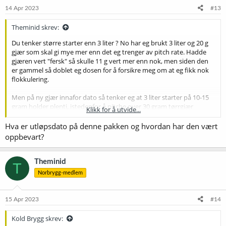
e
14 Apr 2023
#13
r
:
Theminid skrev:
Du tenker større starter enn 3 liter ? No har eg brukt 3 liter og 20 g
gjær som skal gi mye mer enn det eg trenger av pitch rate. Hadde
gjæren vert "fersk" så skulle 11 g vert mer enn nok, men siden den
er gammel så doblet eg dosen for å forsikre meg om at eg fikk nok
flokkulering.
Men på ny gjær innafor dato så tenker eg at 3 liter starter på 10-15
gram holder plenti, istedenfor å pitche over 30 gram tørrgjær
Klikk for å utvide...
direkte
Hva er utløpsdato på denne pakken og hvordan har den vært
oppbevart?
Theminid
T
Norbrygg-medlem
15 Apr 2023
#14
Kold Brygg skrev: