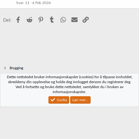
Svar
11
6 Feb 2026
Facebook
Reddit
Pinterest
Tumblr
WhatsApp
E-post
Link
Del:
Brygging
Dette nettstedet bruker informasjonskapsler (cookies) for å tilpasse innholdet,
Norbrygg-default
skreddersy din opplevelse og holde deg innlogget dersom du registrerer deg.
Ved å fortsette og bruke dette nettstedet, samtykker du i bruken av
Kontakt oss
Vilkår og regler
Personvernregler
Hjelp
Hjem
R
informasjonskapsler.
S
S
Godta
Lær mer...
®
Community platform by XenForo
© 2010-2023 XenForo Ltd.