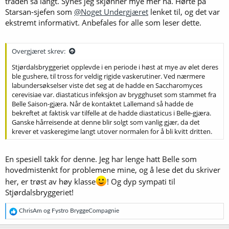
tråden så langt. Synes jeg skjønner mye mer nå. Hørte på
Starsan-sjefen som
@Noget Undergjæret
lenket til, og det var
ekstremt informativt. Anbefales for alle som leser dette.
Overgjæret skrev:
Stjørdalsbryggeriet opplevde i en periode i høst at mye av ølet deres
ble gushere, til tross for veldig rigide vaskerutiner. Ved nærmere
labundersøkselser viste det seg at de hadde en Saccharomyces
cerevisiae var. diastaticus infeksjon av brygghuset som stammet fra
Belle Saison-gjæra. Når de kontaktet Lallemand så hadde de
bekreftet at faktisk var tilfelle at de hadde diastaticus i Belle-gjæra.
Ganske hårreisende at denne blir solgt som vanlig gjær, da det
krever et vaskeregime langt utover normalen for å bli kvitt dritten.
En spesiell takk for denne. Jeg har lenge hatt Belle som
hovedmistenkt for problemene mine, og å lese det du skriver
her, er trøst av høy klasse
! Og dyp sympati til
Stjørdalsbryggeriet!
R
ChrisAm
og
Fystro BryggeCompagnie
e
a