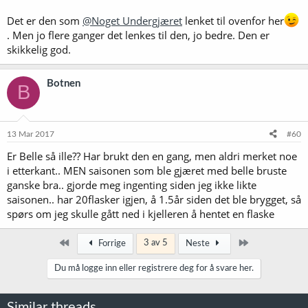
Det er den som
@Noget Undergjæret
lenket til ovenfor her
. Men jo flere ganger det lenkes til den, jo bedre. Den er
skikkelig god.
Botnen
B
13 Mar 2017
#60
Er Belle så ille?? Har brukt den en gang, men aldri merket noe
i etterkant.. MEN saisonen som ble gjæret med belle bruste
ganske bra.. gjorde meg ingenting siden jeg ikke likte
saisonen.. har 20flasker igjen, å 1.5år siden det ble brygget, så
spørs om jeg skulle gått ned i kjelleren å hentet en flaske
Først
Siste
3 av 5
Forrige
Neste
Du må logge inn eller registrere deg for å svare her.
Similar threads