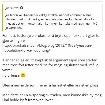
r
:
jab skrev:
Jeg tror ikke Starsan blir veldig effektiv når det kommer svære
kladder med flokkulert gjær i en beholder. Jeg kan hvertfall se for
meg at det er mye som aldri kommer i kontakt med løsningen. Må
jo være det.
Fun fact, fosforsyre brukes for å bryte opp flokkulert gjær for
gjærtelling, ref
http://braukaiser.com/blog/blog/2012/10/03/yeast-un-
flocculation-for-cell-counting/
Kjenner at jeg er litt skeptisk til argumentasjon som starter
med tror, fortsetter med "se for meg" og slutter med "må jo
være"
no offense
Uten å nevne de som mener å ha lest et eller annet en plass.
Men dette er en avsporing av tråden, men kunne ikke dy meg.
Skal holde kjeft framover, lover.