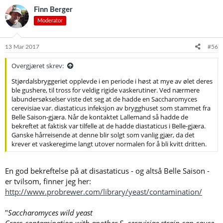
k
Finn Berger
s
Moderator
j
o
n
e
13 Mar 2017
#56
r
:
Overgjæret skrev:
Stjørdalsbryggeriet opplevde i en periode i høst at mye av ølet deres
ble gushere, til tross for veldig rigide vaskerutiner. Ved nærmere
labundersøkselser viste det seg at de hadde en Saccharomyces
cerevisiae var. diastaticus infeksjon av brygghuset som stammet fra
Belle Saison-gjæra. Når de kontaktet Lallemand så hadde de
bekreftet at faktisk var tilfelle at de hadde diastaticus i Belle-gjæra.
Ganske hårreisende at denne blir solgt som vanlig gjær, da det
krever et vaskeregime langt utover normalen for å bli kvitt dritten.
En god bekreftelse på at disastaticus - og altså Belle Saison -
er tvilsom, finner jeg her:
http://www.probrewer.com/library/yeast/contamination/
"
Saccharomyces wild yeast