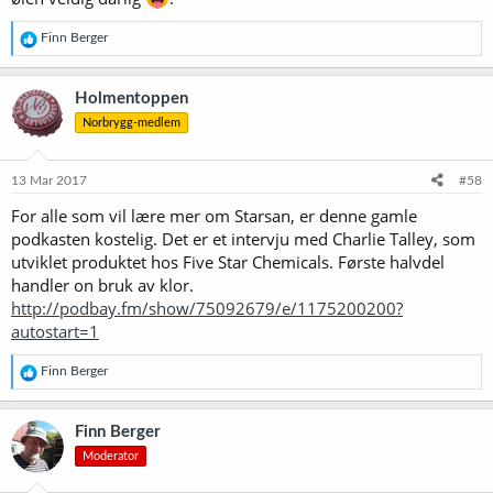
R
Finn Berger
e
a
k
Holmentoppen
s
Norbrygg-medlem
j
o
n
e
13 Mar 2017
#58
r
For alle som vil lære mer om Starsan, er denne gamle
:
podkasten kostelig. Det er et intervju med Charlie Talley, som
utviklet produktet hos Five Star Chemicals. Første halvdel
handler on bruk av klor.
http://podbay.fm/show/75092679/e/1175200200?
autostart=1
R
Finn Berger
e
a
k
Finn Berger
s
Moderator
j
o
n