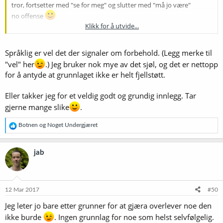
tror, fortsetter med "se for meg" og slutter med "må jo være"
no offense
Klikk for å utvide...
Uten å nevne de som mener å ha lest et eller annet en plass.
Men dette er en avsporing av tråden, men kunne ikke dy meg. Skal
Språklig er vel det der signaler om forbehold. (Legg merke til
holde kjeft framover, lover.
"vel" her
.) Jeg bruker nok mye av det sjøl, og det er nettopp
for å antyde at grunnlaget ikke er helt fjellstøtt.
Eller takker jeg for et veldig godt og grundig innlegg. Tar
gjerne mange slike
.
R
Botnen
og
Noget Undergjæret
e
a
k
jab
s
j
o
n
e
12 Mar 2017
#50
r
Jeg leter jo bare etter grunner for at gjæra overlever noe den
:
ikke burde
. Ingen grunnlag for noe som helst selvfølgelig.