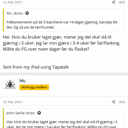
e
11 Mar 2017
#42
r
:
Mc. skrev:
Fellesnevneren på de 5 batchene var 14 dager gjæring, kanskje litt
lite. Og så var de tørrhumlet.
Hei. Hvis du bruker laget gjær, mener jeg det skal stå til
gjæring i 3 uker. Jeg lar min gjære i 3-4 uker før fat/flasking.
Målte du FG over noen dager før du flasket?
Sent from my iPad using Tapatalk
Mc.
Norbrygg-medlem
11 Mar 2017
#43
John Sørlie skrev:
Hei. Hvis du bruker laget gjær, mener jeg det skal stå til gjæring i 3
uker. Jeg lar min gjære i 3-4 uker før fat/flasking. Målte du FG over