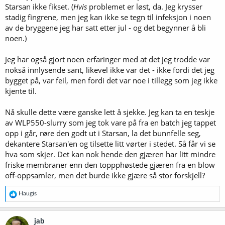
Starsan ikke fikset. (
Hvis
problemet er løst, da. Jeg krysser
stadig fingrene, men jeg kan ikke se tegn til infeksjon i noen
av de bryggene jeg har satt etter jul - og det begynner å bli
noen.)
Jeg har også gjort noen erfaringer med at det jeg trodde var
nokså innlysende sant, likevel ikke var det - ikke fordi det jeg
bygget på, var feil, men fordi det var noe i tillegg som jeg ikke
kjente til.
Nå skulle dette være ganske lett å sjekke. Jeg kan ta en teskje
av WLP550-slurry som jeg tok vare på fra en batch jeg tappet
opp i går, røre den godt ut i Starsan, la det bunnfelle seg,
dekantere Starsan'en og tilsette litt vørter i stedet. Så får vi se
hva som skjer. Det kan nok hende den gjæren har litt mindre
friske membraner enn den toppphøstede gjæren fra en blow
off-oppsamler, men det burde ikke gjære så stor forskjell?
R
Haugis
e
a
k
jab
s