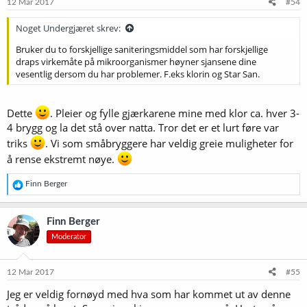
e
12 Mar 2017
#54
r
:
Noget Undergjæret skrev:
Bruker du to forskjellige saniteringsmiddel som har forskjellige
draps virkemåte på mikroorganismer høyner sjansene dine
vesentlig dersom du har problemer. F.eks klorin og Star San.
Dette
. Pleier og fylle gjærkarene mine med klor ca. hver 3-
4 brygg og la det stå over natta. Tror det er et lurt føre var
triks
. Vi som småbryggere har veldig greie muligheter for
å rense ekstremt nøye.
R
Finn Berger
e
a
k
Finn Berger
s
Moderator
j
o
n
e
12 Mar 2017
#55
r
Jeg er veldig fornøyd med hva som har kommet ut av denne
: