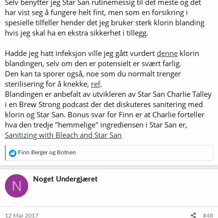
Selv benytter jeg Star San rutinemessig til det meste og det
har vist seg å fungere helt fint, men som en forsikring i
spesielle tilfeller hender det jeg bruker sterk klorin blanding
hvis jeg skal ha en ekstra sikkerhet i tillegg.
Hadde jeg hatt infeksjon ville jeg gått vurdert
denne
klorin
blandingen, selv om den er potensielt er svært farlig.
Den kan ta sporer også, noe som du normalt trenger
sterilisering for å knekke,
ref
.
Blandingen er anbefalt av utvikleren av Star San Charlie Talley
i en Brew Strong podcast der det diskuteres sanitering med
klorin og Star San. Bonus svar for Finn er at Charlie forteller
hva den tredje "hemmelige" ingrediensen i Star San er,
Sanitizing with Bleach and Star San
R
Finn Berger
og
Botnen
e
a
k
Noget Undergjæret
N
s
j
o
n
e
12 Mar 2017
#48