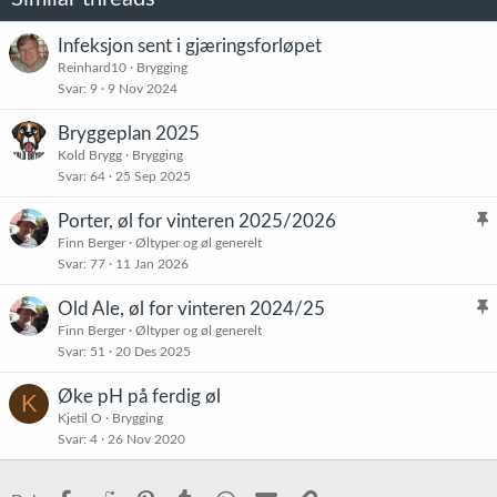
Infeksjon sent i gjæringsforløpet
Reinhard10
Brygging
Svar
9
9 Nov 2024
Bryggeplan 2025
Kold Brygg
Brygging
Svar
64
25 Sep 2025
Porter, øl for vinteren 2025/2026
l
Finn Berger
Øltyper og øl generelt
Svar
77
11 Jan 2026
i
s
Old Ale, øl for vinteren 2024/25
t
l
Finn Berger
Øltyper og øl generelt
r
Svar
51
20 Des 2025
i
e
s
t
Øke pH på ferdig øl
K
t
Kjetil O
Brygging
r
Svar
4
26 Nov 2020
e
t