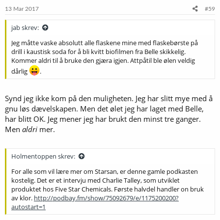
e
13 Mar 2017
#59
r
:
jab skrev:
Jeg måtte vaske absolutt alle flaskene mine med flaskebørste på
drill i kaustisk soda for å bli kvitt biofilmen fra Belle skikkelig.
Kommer aldri til å bruke den gjæra igjen. Attpåtil ble ølen veldig
dårlig
.
Synd jeg ikke kom på den muligheten. Jeg har slitt mye med å
gnu løs dævelskapen. Men det ølet jeg har laget med Belle,
har blitt OK. Jeg mener jeg har brukt den minst tre ganger.
Men
aldri
mer.
Holmentoppen skrev:
For alle som vil lære mer om Starsan, er denne gamle podkasten
kostelig. Det er et intervju med Charlie Talley, som utviklet
produktet hos Five Star Chemicals. Første halvdel handler on bruk
av klor.
http://podbay.fm/show/75092679/e/1175200200?
autostart=1