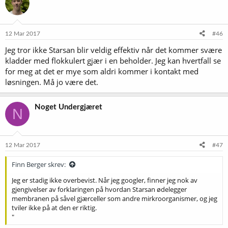
j
o
n
e
12 Mar 2017
#46
r
Jeg tror ikke Starsan blir veldig effektiv når det kommer svære
:
kladder med flokkulert gjær i en beholder. Jeg kan hvertfall se
for meg at det er mye som aldri kommer i kontakt med
løsningen. Må jo være det.
Noget Undergjæret
N
12 Mar 2017
#47
Finn Berger skrev:
Jeg er stadig ikke overbevist. Når jeg googler, finner jeg nok av
gjengivelser av forklaringen på hvordan Starsan ødelegger
membranen på såvel gjærceller som andre mirkroorganismer, og jeg
tviler ikke på at den er riktig.
"