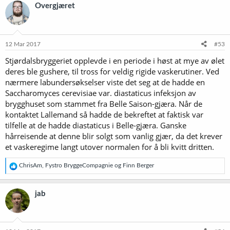
Overgjæret
12 Mar 2017
#53
Stjørdalsbryggeriet opplevde i en periode i høst at mye av ølet
deres ble gushere, til tross for veldig rigide vaskerutiner. Ved
nærmere labundersøkselser viste det seg at de hadde en
Saccharomyces cerevisiae var. diastaticus infeksjon av
brygghuset som stammet fra Belle Saison-gjæra. Når de
kontaktet Lallemand så hadde de bekreftet at faktisk var
tilfelle at de hadde diastaticus i Belle-gjæra. Ganske
hårreisende at denne blir solgt som vanlig gjær, da det krever
et vaskeregime langt utover normalen for å bli kvitt dritten.
R
ChrisAm
,
Fystro BryggeCompagnie
og
Finn Berger
e
a
k
jab
s
j
o
n