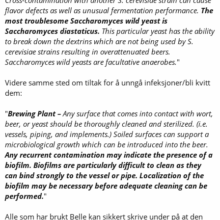
Cross-contamination with another S. cerevisiae strain can cause
flavor defects as well as unusual fermentation performance.
The
most troublesome Saccharomyces wild yeast is
Saccharomyces diastaticus.
This particular yeast has the ability
to break down the dextrins which are not being used by S.
cerevisiae strains resulting in overattenuated beers.
Saccharomyces wild yeasts are facultative anaerobes.
"
Videre samme sted om tiltak for å unngå infeksjoner/bli kvitt
dem:
"
Brewing Plant –
Any surface that comes into contact with wort,
beer, or yeast should be thoroughly cleaned and sterilized. (i.e.
vessels, piping, and implements.) Soiled surfaces can support a
microbiological growth which can be introduced into the beer.
Any recurrent contamination may indicate the presence of a
biofilm. Biofilms are particularly difficult to clean as they
can bind strongly to the vessel or pipe. Localization of the
biofilm may be necessary before adequate cleaning can be
performed.
"
Alle som har brukt Belle kan sikkert skrive under på at den