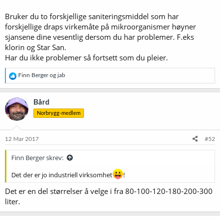
Bruker du to forskjellige saniteringsmiddel som har
forskjellige draps virkemåte på mikroorganismer høyner
sjansene dine vesentlig dersom du har problemer. F.eks
klorin og Star San.
Har du ikke problemer så fortsett som du pleier.
R
Finn Berger
og
jab
e
a
k
Bård
s
Norbrygg-medlem
j
o
n
e
12 Mar 2017
#52
r
:
Finn Berger skrev:
Det der er jo industriell virksomhet
!
Det er en del størrelser å velge i fra 80-100-120-180-200-300
liter.