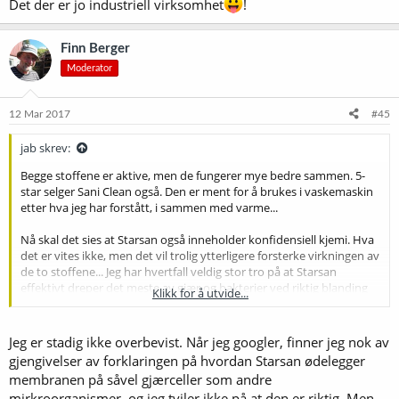
Det der er jo industriell virksomhet
!
Finn Berger
Moderator
12 Mar 2017
#45
jab skrev:
Begge stoffene er aktive, men de fungerer mye bedre sammen. 5-
star selger Sani Clean også. Den er ment for å brukes i vaskemaskin
etter hva jeg har forstått, i sammen med varme...
Nå skal det sies at Starsan også inneholder konfidensiell kjemi. Hva
det er vites ikke, men det vil trolig ytterligere forsterke virkningen av
de to stoffene... Jeg har hvertfall veldig stor tro på at Starsan
effektivt dreper det meste av gjær og bakterier ved riktig blanding
Klikk for å utvide...
og god kontakttid. Jeg har ikke noe belegg for å betvile akkurat det.
Flatene må selvfølgelig være gyllende rene og væsken må få tilgang
til alle plasser.
Jeg er stadig ikke overbevist. Når jeg googler, finner jeg nok av
gjengivelser av forklaringen på hvordan Starsan ødelegger
membranen på såvel gjærceller som andre
mirkroorganismer, og jeg tviler ikke på at den er riktig. Men