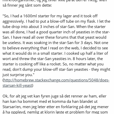
så finner jeg sånt som dette:
"So, I had a 1600ml starter for my lager and it took off
aggressively. I had to put a blow-off tube on my flask. I let the
tube drop into about 3 inches of star-San. When the starter
was all done, I had a good quarter inch of yeasties in the star-
San. I have read all over these forums that that yeast would
be useless. It was soaking in the star-San for 3 days. Not one
to believe everything that I read on the web, I decided to see
what it would do in a small starter. I cooked up half a liter of
wort and threw the star-San yeasties in. 8 hours later, the
starter is cooking off like a rocket. So, no matter what you
read, don't dump your blow-off star-San yeasties - they might
just surprise you."
(
http://homebrew.stackexchange.com/questions/5048/does-
starsan-kill-yeast
)
Ok, for alt jeg vet kan fyren juge så det renner av ham, eller
han kan ha bommet med et komma da han blandet ut
Starsan'en, men jeg leter etter en forklaring på det jeg mener
å ha opplevd, nemlig at klorin løste et problem for meg som