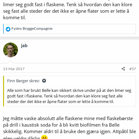
limer seg godt fast i flaskene. Tenk så hvordan den kan klore
seg fast alle steder der det ikke er åpne flater som er lette å
komme til.
R
Fystro BryggeCompagnie
e
a
k
jab
s
j
o
n
e
13 Mar 2017
#57
r
:
Finn Berger skrev:
Alle som har brukt Belle kan sikkert skrive under på at den limer seg
godt fast i flaskene. Tenk så hvordan den kan klore seg fast alle
steder der det ikke er åpne flater som er lette å komme til.
Jeg måtte vaske absolutt alle flaskene mine med flaskebørste
på drill i kaustisk soda for å bli kvitt biofilmen fra Belle
skikkelig. Kommer aldri til å bruke den gjæra igjen. Attpåtil ble
ølen veldig dårlig
.