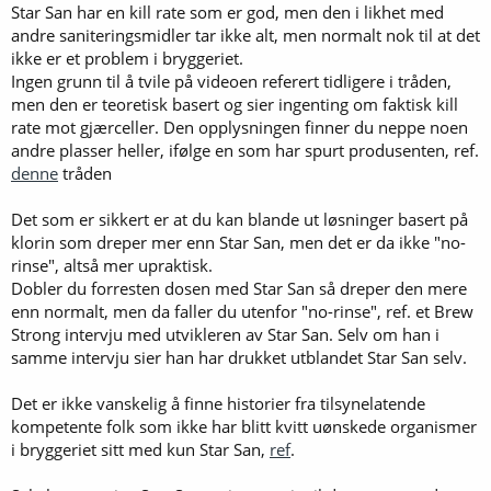
Star San har en kill rate som er god, men den i likhet med
andre saniteringsmidler tar ikke alt, men normalt nok til at det
ikke er et problem i bryggeriet.
Ingen grunn til å tvile på videoen referert tidligere i tråden,
men den er teoretisk basert og sier ingenting om faktisk kill
rate mot gjærceller. Den opplysningen finner du neppe noen
andre plasser heller, ifølge en som har spurt produsenten, ref.
denne
tråden
Det som er sikkert er at du kan blande ut løsninger basert på
klorin som dreper mer enn Star San, men det er da ikke "no-
rinse", altså mer upraktisk.
Dobler du forresten dosen med Star San så dreper den mere
enn normalt, men da faller du utenfor "no-rinse", ref. et Brew
Strong intervju med utvikleren av Star San. Selv om han i
samme intervju sier han har drukket utblandet Star San selv.
Det er ikke vanskelig å finne historier fra tilsynelatende
kompetente folk som ikke har blitt kvitt uønskede organismer
i bryggeriet sitt med kun Star San,
ref
.