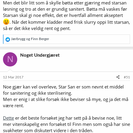
Men det blir litt som å skylle bøtta etter gjæring med starsan
løsning og tro at den er grundig sanitert. Bøtta må vaskes før
Starsan skal gi noe effekt, det er hvertfall allment akseptert
. Når det kommer kladder med frisk slurry oppi litt starsan,
så er det ikke veldig rent og pent.
R
Jærbrygg
og
Finn Berger
e
a
k
Noget Undergjæret
N
s
j
o
n
e
12 Mar 2017
#51
r
Noe gjær kan vel overleve, Star San er som nevnt et middel
:
for sanitering og ikke sterilisering.
Men er enig i at slike forsøk ikke beviser så mye, og ja det må
være rent.
Dette
er det beste forsøket jeg har sett på å bevise noe, litt
mer vitenskapelig enn forsøket til Finn men som også har sine
svakheter som diskutert videre i den tråden.