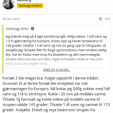
Aasberg
s
Norbrygg-medlem
j
o
n
e
22 Nov 2015
#57
r
:
Aasbrygg skrev:
Jeg prøvde meg på å lage kandisirup igår, 450g sukker, 1.5dl vann og
1.5 ts gjærnæring fra Europris. Kokte opp og hevet temperatur til
143 grader, tilsatte 1.5 dl vann og nok en gang opp til 143 grader, så
avkjølte jeg. Sirupen fikk fin farge og konsistens, men smakte veldig
lite. Har en flaske med sirup fra Brewferm og den hjemmelagde
smaker ikke noe mer enn den. Ingen kompleks smak av noe som
helst, bare søt pregløs sirup.
Så hvordan ble din i forhold til brewferm sin? Hvis du har smakt
Klikk for å utvide...
den?
Forsøk 2 ble meget bra. Fulgte oppskrift i denne tråden.
Grunnen til at første forsøk ble mislykket var nok
gjærnæringen fra Europris. Nå kokte jeg 500g sukker med 5dl
vann og 1/4 ts sitronsyre. Kokte i 20 min på middels varme.
Tilsatte 7g hornsalt og kokte videre på middels varme til
sirupen nådde 143 grader. Tilsatte 1 dl vann og varmet til 115
grader. Avkjølte. Enkelt og mye bedre enn sirupen fra