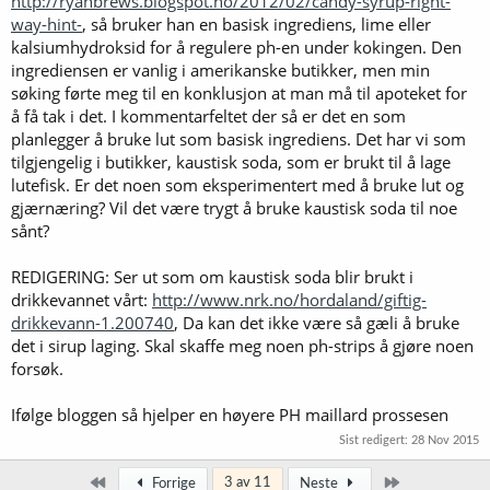
http://ryanbrews.blogspot.no/2012/02/candy-syrup-right-
way-hint-
, så bruker han en basisk ingrediens, lime eller
kalsiumhydroksid for å regulere ph-en under kokingen. Den
ingrediensen er vanlig i amerikanske butikker, men min
søking førte meg til en konklusjon at man må til apoteket for
å få tak i det. I kommentarfeltet der så er det en som
planlegger å bruke lut som basisk ingrediens. Det har vi som
tilgjengelig i butikker, kaustisk soda, som er brukt til å lage
lutefisk. Er det noen som eksperimentert med å bruke lut og
gjærnæring? Vil det være trygt å bruke kaustisk soda til noe
sånt?
REDIGERING: Ser ut som om kaustisk soda blir brukt i
drikkevannet vårt:
http://www.nrk.no/hordaland/giftig-
drikkevann-1.200740
, Da kan det ikke være så gæli å bruke
det i sirup laging. Skal skaffe meg noen ph-strips å gjøre noen
forsøk.
Ifølge bloggen så hjelper en høyere PH maillard prossesen
Sist redigert:
28 Nov 2015
Først
Siste
3 av 11
Forrige
Neste