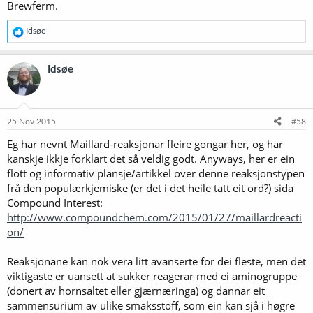
Brewferm.
R
Idsøe
e
a
k
Idsøe
s
j
o
n
e
25 Nov 2015
#58
r
Eg har nevnt Maillard-reaksjonar fleire gongar her, og har
:
kanskje ikkje forklart det så veldig godt. Anyways, her er ein
flott og informativ plansje/artikkel over denne reaksjonstypen
frå den populærkjemiske (er det i det heile tatt eit ord?) sida
Compound Interest:
http://www.compoundchem.com/2015/01/27/maillardreacti
on/
Reaksjonane kan nok vera litt avanserte for dei fleste, men det
viktigaste er uansett at sukker reagerar med ei aminogruppe
(donert av hornsaltet eller gjærnæringa) og dannar eit
sammensurium av ulike smaksstoff, som ein kan sjå i høgre