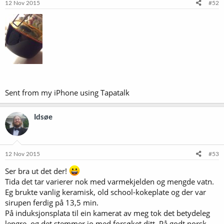
12 Nov 2015
#52
Sent from my iPhone using Tapatalk
Idsøe
12 Nov 2015
#53
Ser bra ut det der!
Tida det tar varierer nok med varmekjelden og mengde vatn.
Eg brukte vanlig keramisk, old school-kokeplate og der var
sirupen ferdig på 13,5 min.
På induksjonsplata til ein kamerat av meg tok det betydeleg
lengre, og det stemmer jo med forsøket ditt. På godt norsk -