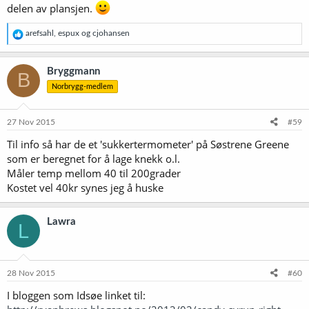
delen av plansjen.
R
arefsahl
,
espux
og
cjohansen
e
a
k
Bryggmann
B
s
Norbrygg-medlem
j
o
n
e
27 Nov 2015
#59
r
Til info så har de et 'sukkertermometer' på Søstrene Greene
:
som er beregnet for å lage knekk o.l.
Måler temp mellom 40 til 200grader
Kostet vel 40kr synes jeg å huske
Lawra
L
28 Nov 2015
#60
I bloggen som Idsøe linket til: