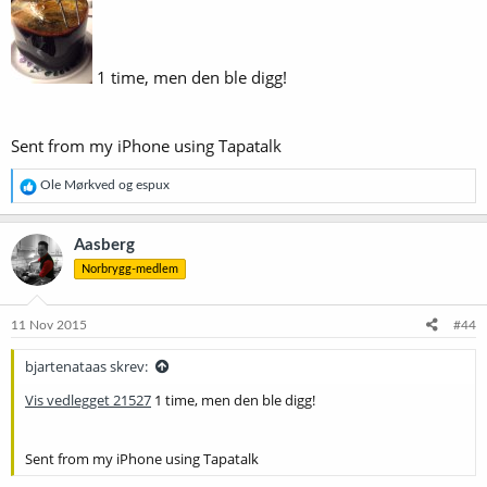
1 time, men den ble digg!
Sent from my iPhone using Tapatalk
R
Ole Mørkved
og
espux
e
a
k
Aasberg
s
Norbrygg-medlem
j
o
n
e
11 Nov 2015
#44
r
:
bjartenataas skrev:
Vis vedlegget 21527
1 time, men den ble digg!
Sent from my iPhone using Tapatalk