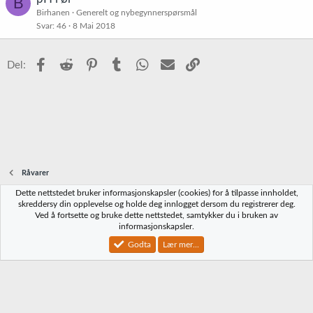
B
Birhanen
Generelt og nybegynnerspørsmål
Svar
46
8 Mai 2018
Facebook
Reddit
Pinterest
Tumblr
WhatsApp
E-post
Link
Del:
Råvarer
Dette nettstedet bruker informasjonskapsler (cookies) for å tilpasse innholdet,
Norbrygg-default
skreddersy din opplevelse og holde deg innlogget dersom du registrerer deg.
Ved å fortsette og bruke dette nettstedet, samtykker du i bruken av
Kontakt oss
Vilkår og regler
Personvernregler
Hjelp
Hjem
R
informasjonskapsler.
S
S
Godta
Lær mer...
®
Community platform by XenForo
© 2010-2023 XenForo Ltd.