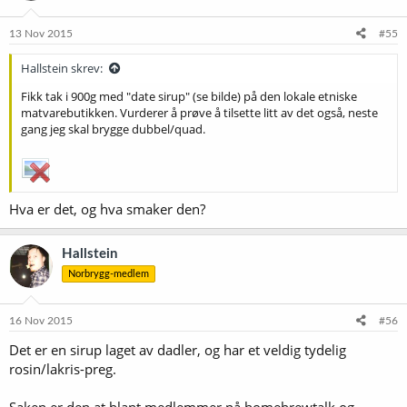
o
n
e
13 Nov 2015
#55
r
:
Hallstein skrev:
Fikk tak i 900g med "date sirup" (se bilde) på den lokale etniske
matvarebutikken. Vurderer å prøve å tilsette litt av det også, neste
gang jeg skal brygge dubbel/quad.
Hva er det, og hva smaker den?
Hallstein
Norbrygg-medlem
16 Nov 2015
#56
Det er en sirup laget av dadler, og har et veldig tydelig
rosin/lakris-preg.