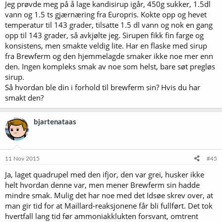
Jeg prøvde meg på å lage kandisirup igår, 450g sukker, 1.5dl
vann og 1.5 ts gjærnæring fra Europris. Kokte opp og hevet
temperatur til 143 grader, tilsatte 1.5 dl vann og nok en gang
opp til 143 grader, så avkjølte jeg. Sirupen fikk fin farge og
konsistens, men smakte veldig lite. Har en flaske med sirup
fra Brewferm og den hjemmelagde smaker ikke noe mer enn
den. Ingen kompleks smak av noe som helst, bare søt pregløs
sirup.
Så hvordan ble din i forhold til brewferm sin? Hvis du har
smakt den?
bjartenataas
11 Nov 2015
#45
Ja, laget quadrupel med den ifjor, den var grei, husker ikke
helt hvordan denne var, men mener Brewferm sin hadde
mindre smak. Mulig det har noe med det Idsøe skrev over, at
man gir tid for at Maillard-reaksjonene får bli fullført. Det tok
hvertfall lang tid før ammoniakklukten forsvant, omtrent