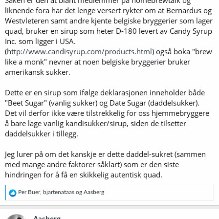
Saken er den at blant medlemmer på homebrewtalk og
liknende fora har det lenge versert rykter om at Bernardus og
Westvleteren samt andre kjente belgiske bryggerier som lager
quad, bruker en sirup som heter D-180 levert av Candy Syrup
Inc. som ligger i USA.
(
http://www.candisyrup.com/products.html
) også boka "brew
like a monk" nevner at noen belgiske bryggerier bruker
amerikansk sukker.
Dette er en sirup som ifølge deklarasjonen inneholder både
"Beet Sugar" (vanlig sukker) og Date Sugar (daddelsukker).
Det vil derfor ikke være tilstrekkelig for oss hjemmebryggere
å bare lage vanlig kandisukker/sirup, siden de tilsetter
daddelsukker i tillegg.
Jeg lurer på om det kanskje er dette daddel-sukret (sammen
med mange andre faktorer såklart) som er den siste
hindringen for å få en skikkelig autentisk quad.
R
Per Buer
,
bjartenataas
og
Aasberg
e
a
k