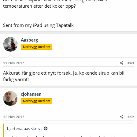
temoeraturen etter det koker opp?
Sent from my iPad using Tapatalk
Aasberg
Norbrygg-medlem
11 Nov 2015
#48
Akkurat, får gjøre ett nytt forsøk. Ja, kokende sirup kan bli
farlig varmt!
cjohansen
Norbrygg-medlem
12 Nov 2015
#49
bjartenataas skrev: