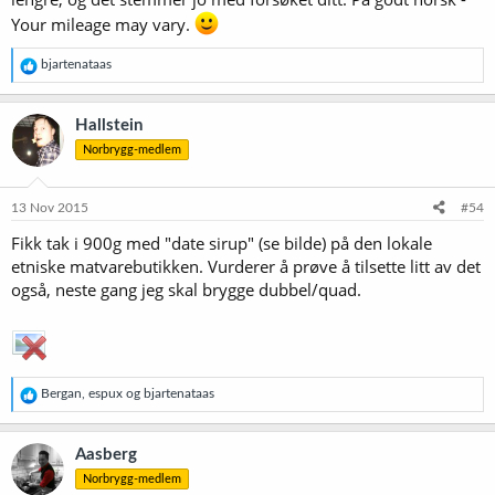
Your mileage may vary.
R
bjartenataas
e
a
k
Hallstein
s
Norbrygg-medlem
j
o
n
e
13 Nov 2015
#54
r
Fikk tak i 900g med "date sirup" (se bilde) på den lokale
:
etniske matvarebutikken. Vurderer å prøve å tilsette litt av det
også, neste gang jeg skal brygge dubbel/quad.
R
Bergan
,
espux
og
bjartenataas
e
a
k
Aasberg
s
Norbrygg-medlem
j