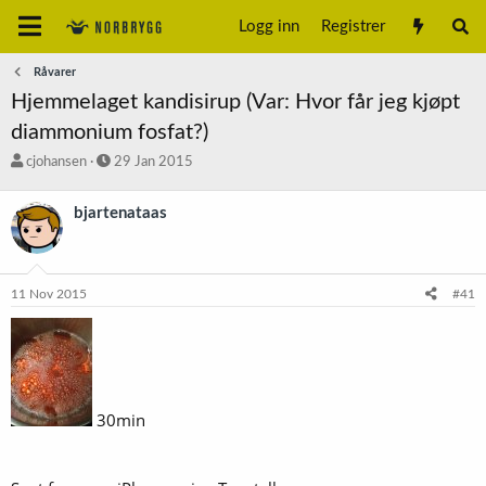
Logg inn
Registrer
Råvarer
Hjemmelaget kandisirup (Var: Hvor får jeg kjøpt
diammonium fosfat?)
T
S
cjohansen
29 Jan 2015
r
t
å
a
bjartenataas
d
r
s
t
t
d
a
a
11 Nov 2015
#41
r
t
t
o
e
r
30min