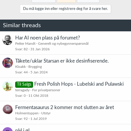
Du må logge inn eller registrere deg for å svare her.
Similar threads
Har AI noen plass på forumet?
Petter Mandt
Generelt og nybegynnerspørsmål
Svar
82
31 Jan 2026
Tåkete/uklar Starsan er ikke desinfiserende.
Kloakk
Brygging
Svar
44
5 Jan 2024
Fresh Polish Hops - Lubelski and Pulawski
Til Salgs
terragady
For privatpersoner
Svar
0
11 Okt 2018
Fermentasaurus 2 kommer mot slutten av året
Holmentoppen
Utstyr
Svar
92
1 Jul 2019
pH i øl