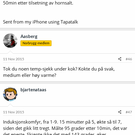
50min etter tilsetning av hornsalt.
Sent from my iPhone using Tapatalk
Aasberg
Norbrygg-medlem
11 Nov 2015
#46
Tok du noen temp-sjekk under kok? Kokte du på svak,
medium eller høy varme?
bjartenataas
11 Nov 2015
#47
Induksjonskomfyr, fra 1-9. 15 minutter på 5, økte så til 7,
siden det gikk litt tregt. Målte 95 grader etter 10min, det var
det eneste. Skjønte ikke det med 143 grader, øker