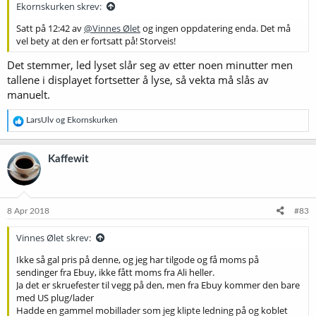
Ekornskurken skrev:
Satt på 12:42 av
@Vinnes Ølet
og ingen oppdatering enda. Det må
vel bety at den er fortsatt på! Storveis!
Det stemmer, led lyset slår seg av etter noen minutter men
tallene i displayet fortsetter å lyse, så vekta må slås av
manuelt.
R
LarsUlv
og
Ekornskurken
e
a
k
Kaffewit
s
j
o
n
e
8 Apr 2018
#83
r
:
Vinnes Ølet skrev:
Ikke så gal pris på denne, og jeg har tilgode og få moms på
sendinger fra Ebuy, ikke fått moms fra Ali heller.
Ja det er skruefester til vegg på den, men fra Ebuy kommer den bare
med US plug/lader
Hadde en gammel mobillader som jeg klipte ledning på og koblet