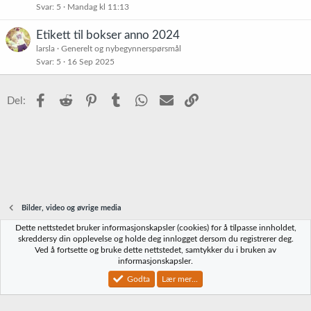
Svar
5
Mandag kl 11:13
i
s
Etikett til bokser anno 2024
t
larsla
Generelt og nybegynnerspørsmål
r
Svar
5
16 Sep 2025
e
t
Facebook
Reddit
Pinterest
Tumblr
WhatsApp
E-post
Link
Del:
Bilder, video og øvrige media
Dette nettstedet bruker informasjonskapsler (cookies) for å tilpasse innholdet,
Norbrygg-default
skreddersy din opplevelse og holde deg innlogget dersom du registrerer deg.
Ved å fortsette og bruke dette nettstedet, samtykker du i bruken av
Kontakt oss
Vilkår og regler
Personvernregler
Hjelp
Hjem
R
informasjonskapsler.
S
S
Godta
Lær mer...
®
Community platform by XenForo
© 2010-2023 XenForo Ltd.