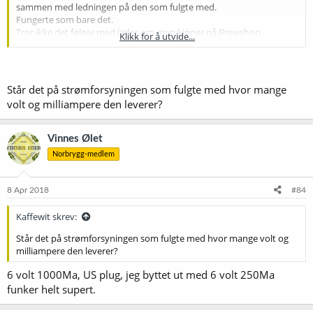
sammen med ledningen på den som fulgte med.
Fungerte som bare det.
Tror ikke det følger med lader om man kjøper på Brewshop
Klikk for å utvide...
https://www.ebay.com/itm/American-Weigh-Scales-Se-50-Ship-Elite-
Black-Low-Profile-Shipping-Scale/112109399868?
ssPageName=STRK:MEBIDX:IT&_trksid=p2060353.m2749.l2649
Står det på strømforsyningen som fulgte med hvor mange
volt og milliampere den leverer?
Vinnes Ølet
Norbrygg-medlem
8 Apr 2018
#84
Kaffewit skrev:
Står det på strømforsyningen som fulgte med hvor mange volt og
milliampere den leverer?
6 volt 1000Ma, US plug, jeg byttet ut med 6 volt 250Ma
funker helt supert.