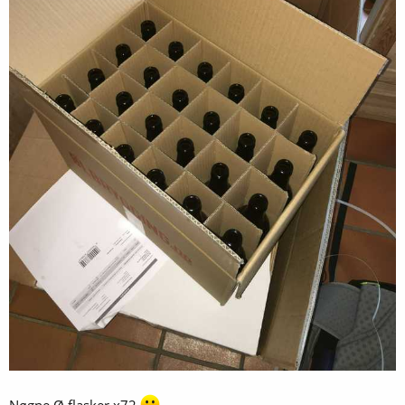
Nøgne Ø flasker x72