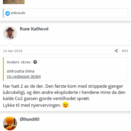
R
erikraude
e
a
k
Rune Kallhovd
s
j
o
n
e
14 Apr 2018
#94
r
:
Anders- skrev:
str8 outta china
Vis vedlegget 36364
Har hatt 2 av de der. Den første kom med strippede gjenger
(ubrukelig), og den andre eksploderte i hendene mine da den
kalde Co2 gassen gjorde ventilhodet sprøtt.
Lykke til med nyervervingen.
Ølhund80