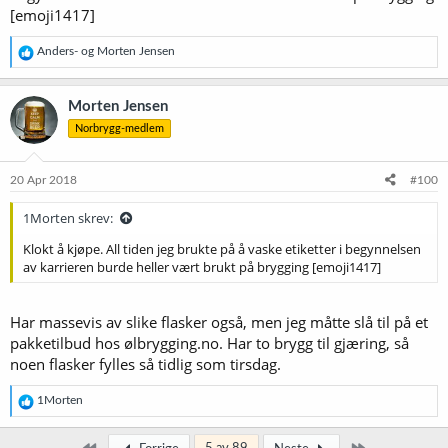
[emoji1417]
R
Anders-
og
Morten Jensen
e
a
k
Morten Jensen
s
Norbrygg-medlem
j
o
n
e
20 Apr 2018
#100
r
:
1Morten skrev:
Klokt å kjøpe. All tiden jeg brukte på å vaske etiketter i begynnelsen
av karrieren burde heller vært brukt på brygging [emoji1417]
Har massevis av slike flasker også, men jeg måtte slå til på et
pakketilbud hos ølbrygging.no. Har to brygg til gjæring, så
Nøgne Ø flasker x72
noen flasker fylles så tidlig som tirsdag.
R
1Morten
e
a
k
Først
Siste