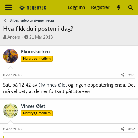
Logg inn
Registrer
Bilder, video og øvrige media
Hva fikk du i posten i dag?
T
S
Anders-
21 Mar 2018
r
t
å
a
Ekornskurken
d
r
Norbrygg-medlem
s
t
t
d
a
a
8 Apr 2018
#81
r
t
t
o
Satt på 12:42 av
@Vinnes Ølet
og ingen oppdatering enda. Det
e
må vel bety at den er fortsatt på! Storveis!
r
Vinnes Ølet
Norbrygg-medlem
8 Apr 2018
#82