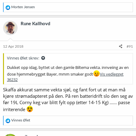
R
Morten Jensen
e
a
k
Rune Kallhovd
s
j
o
n
e
12 Apr 2018
#91
r
:
Vinnes Ølet skrev:
Dukket opp idag, byttet ut den gamle Biltema vekta. innveiing av en
dose hjemmebrygget Bayer, mmm smaker godt
Vis vedlegget
36232
Skaffa akkurat samme vekta sjøl, og fant fort ut at man må
kjøre strømadapteret på den. På ren batteridrift slo den seg av
før 19L Corny keg var blitt fylt opp (etter 14-15 Kg) ...... passe
irriterende
R
Vinnes Ølet
e
a
k