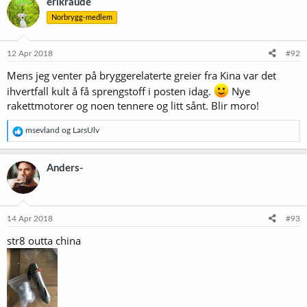
erikraude
s
Norbrygg-medlem
j
o
n
e
12 Apr 2018
#92
r
Mens jeg venter på bryggerelaterte greier fra Kina var det
:
ihvertfall kult å få sprengstoff i posten idag.
Nye
rakettmotorer og noen tennere og litt sånt. Blir moro!
R
msevland
og
LarsUlv
e
a
k
Anders-
s
j
o
n
e
14 Apr 2018
#93
r
str8 outta china
: