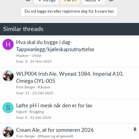
5 av 89
Forrige
Neste
s
j
Du må logge inn eller registrere deg for å svare her.
o
n
e
Similar threads
r
:
Hva skal du bygge i dag-
H
Tappeanlegg/kjøleskapsutnyttelse
Haakon
Utstyr
Svar
0
24 Nov 2025
WLP004 Irish Ale, Wyeast 1084, Imperial A10,
Omega OYL-005
Finn Berger
Råvarer
Svar
11
23 Okt 2025
Løfte pH i mesk når den er for lav
S
Sigurd
Brygging
Svar
6
31 Des 2024
Cream Ale, øl for sommeren 2026
l
Finn Berger
Øltyper og øl generelt