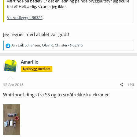
vært noe på badet? Er det en ledning på noe bryggeutstyr jeg skulle
feste? Helt ærlig, så aner jeg ikke.
Vis vedlegget 36322
Jeg regner med at ølet var godt!
R
Jan Erik Johansen
,
Olav K
,
Christer76
og 2 til
e
a
k
Amarillo
s
Norbrygg-medlem
j
o
n
e
12 Apr 2018
#90
r
Whirlpool-dings fra SS og to småfrekke kulekraner.
: