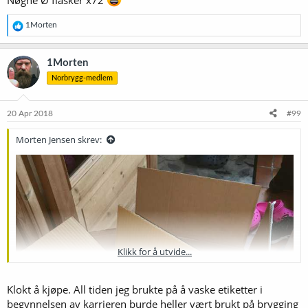
R
1Morten
e
a
k
1Morten
s
Norbrygg-medlem
j
o
n
e
20 Apr 2018
#99
r
:
Morten Jensen skrev:
Klikk for å utvide...
Klokt å kjøpe. All tiden jeg brukte på å vaske etiketter i
begynnelsen av karrieren burde heller vært brukt på brygging