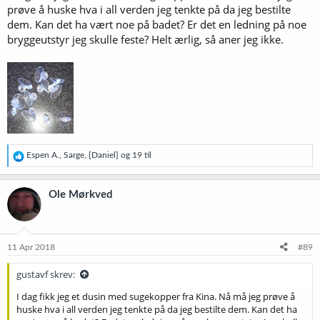
prøve å huske hva i all verden jeg tenkte på da jeg bestilte
dem. Kan det ha vært noe på badet? Er det en ledning på noe
bryggeutstyr jeg skulle feste? Helt ærlig, så aner jeg ikke.
R
Espen A.
,
Sarge
,
[Daniel]
og 19 til
e
a
k
Ole Mørkved
s
j
o
n
e
11 Apr 2018
#89
r
:
gustavf skrev:
I dag fikk jeg et dusin med sugekopper fra Kina. Nå må jeg prøve å
huske hva i all verden jeg tenkte på da jeg bestilte dem. Kan det ha