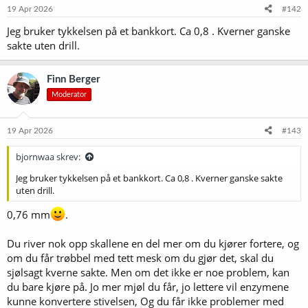
e
19 Apr 2026
#142
r
Jeg bruker tykkelsen på et bankkort. Ca 0,8 . Kverner ganske
:
sakte uten drill.
Finn Berger
Moderator
19 Apr 2026
#143
bjornwaa skrev:
Jeg bruker tykkelsen på et bankkort. Ca 0,8 . Kverner ganske sakte
uten drill.
0,76 mm
.
Du river nok opp skallene en del mer om du kjører fortere, og
om du får trøbbel med tett mesk om du gjør det, skal du
sjølsagt kverne sakte. Men om det ikke er noe problem, kan
du bare kjøre på. Jo mer mjøl du får, jo lettere vil enzymene
kunne konvertere stivelsen, Og du får ikke problemer med