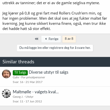
uttrekk av tanniner; det er ei av de gamle seigliva mytene.
Jeg kjører på 0,8 og grei fart med Rollers Crush'ern min, og
har ingen problemer. Men det skal sies at jeg fukter maltet før
kverning. Jeg kunne sikkert kverna finere, også, men trur ikke
det hadde hatt så stor effekt.
Først
8 av 8
Forrige
Du må logge inn eller registrere deg for å svare her.
Similar threads
Diverse utstyr til salgs
Til Salgs
Gahr
For privatpersoner
Svar
16
21 Mar 2017
Maltmølle - valgets kval...
Georg J.
Utstyr
Svar
11
17 Jun 2012