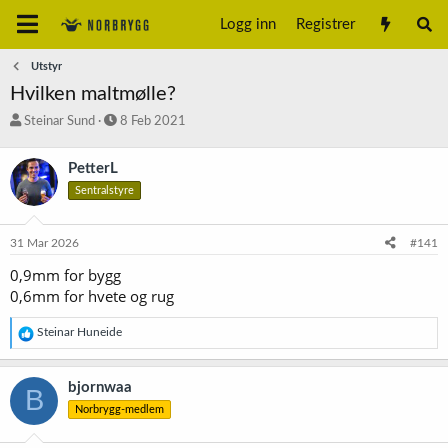
Logg inn
Registrer
Utstyr
Hvilken maltmølle?
T
S
Steinar Sund
8 Feb 2021
r
t
å
a
PetterL
d
r
Sentralstyre
s
t
t
d
a
a
31 Mar 2026
#141
r
t
t
o
0,9mm for bygg
e
0,6mm for hvete og rug
r
R
Steinar Huneide
e
a
k
bjornwaa
B
s
Norbrygg-medlem
j
o
n