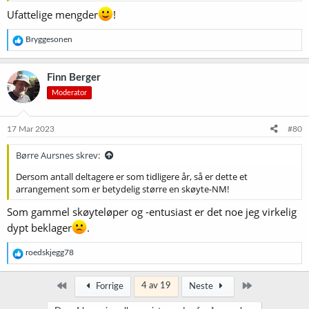
Ufattelige mengder
!
R
Bryggesonen
e
a
k
Finn Berger
s
Moderator
j
o
n
e
17 Mar 2023
#80
r
:
Børre Aursnes skrev:
Dersom antall deltagere er som tidligere år, så er dette et
arrangement som er betydelig større en skøyte-NM!
Som gammel skøyteløper og -entusiast er det noe jeg virkelig
dypt beklager
.
R
roedskjegg78
e
a
k
Først
Siste
4 av 19
Forrige
Neste
s
j