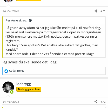
14 Mar 2023
#71
Per Arne skrev:
På grunn av sykdom så har jeg ikke fått meldt på øl til NM før i dag.
Ser nå at ølet skal være på mottagerstedet i løpet av morgendagen
(15/3), men senere mottak KAN godtas, dersom pakkesporing er
registrert.
Hva betyr "kan godtas"? Det er altså ikke sikkert det godtas, men
kanskje?
Med andre ord: Er det noe vits å sende ølet med posten i dag?
Jeg synes du skal sende det i dag.
R
Kodal Brygg
e
a
k
loebrygg
s
Norbrygg-medlem
j
o
n
e
14 Mar 2023
#72
r