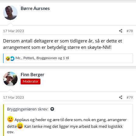
a
flaskene. Da sa jeg det for spøk, men nå begynner jeg å mene det. All
k
Børre Aursnes
kavinga med tapetkniven avler en språkbruk som jeg er redd St.
s
Peter ikke tolererer, så der røyk nok alt håp om harpespill og
j
o
gullgater i det hinsidige.
n
e
17 Mar 2023
#78
For all del, dette gjelder ikke alle, og dere som har pakka på en
r
vettug måte, skal vite at jeg sender takknemlige tanker deres vei
Dersom antall deltagere er som tidligere år, så er dette et
:
.
arrangement som er betydelig større en skøyte-NM!
Nåja, mer om dette seinere, dvs. om et snaut år når det går mot NM
R
Mc.
,
PetterL
,
Bryggesonen
og 1 til
igjen
.
e
a
k
Finn Berger
s
Moderator
j
o
n
e
17 Mar 2023
#79
r
:
Bryggingeniøren skrev:
Applaus og heder og ære til dere som, nok en gang, arrangerer
dette
Kan tenke meg det ligger mye arbeid bak med logistikk
osv.