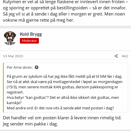
Kutymen er vel at så lenge flaskene er innlevert innen fristen –
og sporing er opprettet på bestillingssiden – så er det innafor.
Så jeg vil si at å sende i dag eller i morgen er greit. Men noen
voksne må gjerne rette på meg her.
Kold Brygg
Moderator
13 Mar 2023
#62
Per Arne skrev:
På grunn av sykdom så har jeg ikke fått meldt på øl til NM før i dag.
Ser nå at ølet skal være på mottagerstedet i løpet av morgendagen
(15/3), men senere mottak KAN godtas, dersom pakkesporing er
registrert.
Hva betyr "kan godtas"? Det er altså ikke sikkert det godtas, men
kanskje?
Med andre ord: Er det noe vits å sende ølet med posten i dag?
Det handler vel om posten klarer å levere innen rimelig tid.
Jeg sender min pakke i dag.