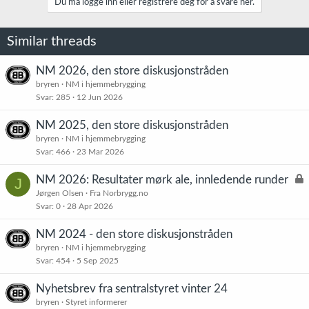
Du må logge inn eller registrere deg for å svare her.
o
n
e
Similar threads
r
:
NM 2026, den store diskusjonstråden
bryren
NM i hjemmebrygging
Svar
285
12 Jun 2026
NM 2025, den store diskusjonstråden
bryren
NM i hjemmebrygging
Svar
466
23 Mar 2026
L
NM 2026: Resultater mørk ale, innledende runder
J
å
Jørgen Olsen
Fra Norbrygg.no
Svar
0
28 Apr 2026
s
t
NM 2024 - den store diskusjonstråden
bryren
NM i hjemmebrygging
Svar
454
5 Sep 2025
Nyhetsbrev fra sentralstyret vinter 24
bryren
Styret informerer