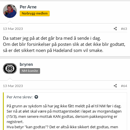
Per Arne
Norbrygg-medlem
13 Mar 2023
#63
Da satser jeg på at det går bra med å sende i dag.
Om det blir forsinkelser på posten slik at det ikke blir godtatt,
så er det sikkert noen på Hadeland som vil smake.
bryren
NM-komite
13 Mar 2023
#64
Per Arne skrev:
På grunn av sykdom så har jeg ikke fått meldt på øl til NM før i dag.
Ser nå at ølet skal være på mottagerstedet i løpet av morgendagen
(15/3), men senere mottak KAN godtas, dersom pakkesporing er
registrert.
Hva betyr "kan godtas"? Det er altså ikke sikkert det godtas, men