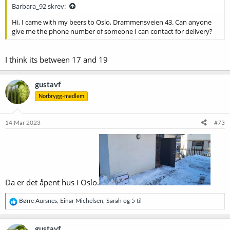
:
Barbara_92 skrev:
Hi, I came with my beers to Oslo, Drammensveien 43. Can anyone
give me the phone number of someone I can contact for delivery?
I think its between 17 and 19
gustavf
Norbrygg-medlem
14 Mar 2023
#73
Da er det åpent hus i Oslo.
R
Børre Aursnes
,
Einar Michelsen
,
Sarah
og 5 til
e
a
k
gustavf