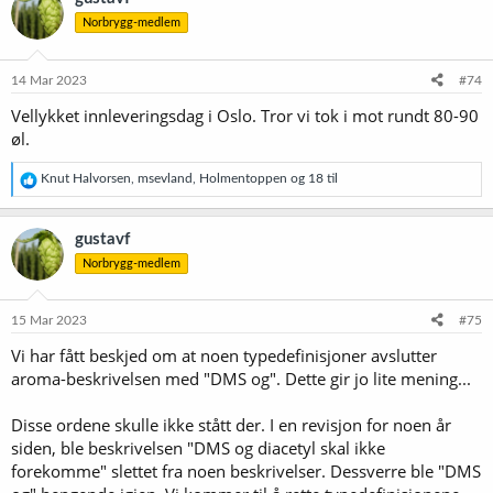
s
Norbrygg-medlem
j
o
n
e
14 Mar 2023
#74
r
Vellykket innleveringsdag i Oslo. Tror vi tok i mot rundt 80-90
:
øl.
R
Knut Halvorsen
,
msevland
,
Holmentoppen
og 18 til
e
a
k
gustavf
s
Norbrygg-medlem
j
o
n
e
15 Mar 2023
#75
r
Vi har fått beskjed om at noen typedefinisjoner avslutter
:
aroma-beskrivelsen med "DMS og". Dette gir jo lite mening...
Disse ordene skulle ikke stått der. I en revisjon for noen år
siden, ble beskrivelsen "DMS og diacetyl skal ikke
forekomme" slettet fra noen beskrivelser. Dessverre ble "DMS