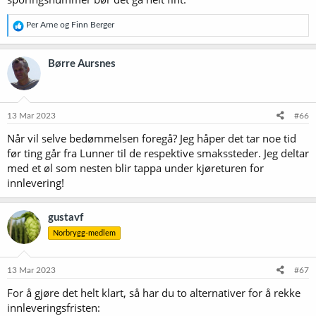
R
Per Arne
og
Finn Berger
e
a
k
Børre Aursnes
s
j
o
n
e
13 Mar 2023
#66
r
Når vil selve bedømmelsen foregå? Jeg håper det tar noe tid
:
før ting går fra Lunner til de respektive smakssteder. Jeg deltar
med et øl som nesten blir tappa under kjøreturen for
innlevering!
gustavf
Norbrygg-medlem
13 Mar 2023
#67
For å gjøre det helt klart, så har du to alternativer for å rekke
innleveringsfristen: