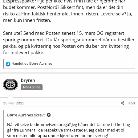
Ekspresspakke? Hjelper ikke hvis Finn ikke er hjemme når
budet kommer. PostNord? Sikkert fint, men da er det din
risiko at Finn faktisk henter ølet innen fristen. Levere selv? Ja,
men kun innen fristen.
Sent ute? Send med Posten senest 15. mars OG registrert
sporingsnummeret. Du får sporingsnummeret når du bestiller
pakka, og på kvittering hos Posten om du ber om kvittering
for innlevert pakke.
R
Hamlot
og
Børre Aursnes
e
a
k
bryren
s
NM-komite
j
o
n
e
13 Mar 2023
#68
r
:
Børre Aursnes skrev:
Når vil selve bedømmelsen foregå? Jeg håper det tar noe tid før ting
går fra Lunner til de respektive smakssteder. Jeg deltar med et øl
som nesten blir tappa under kjøreturen for innlevering!