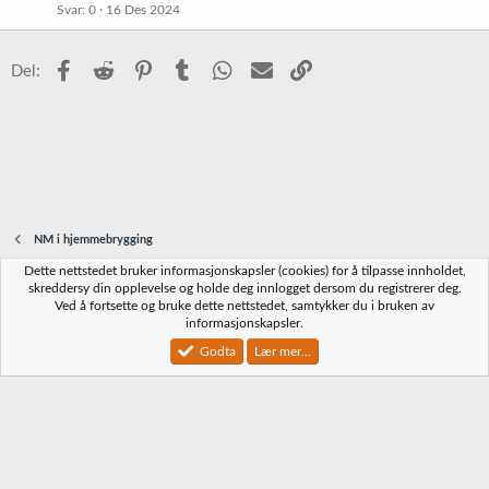
Svar
0
16 Des 2024
Facebook
Reddit
Pinterest
Tumblr
WhatsApp
E-post
Link
Del:
NM i hjemmebrygging
Dette nettstedet bruker informasjonskapsler (cookies) for å tilpasse innholdet,
Norbrygg-default
skreddersy din opplevelse og holde deg innlogget dersom du registrerer deg.
Ved å fortsette og bruke dette nettstedet, samtykker du i bruken av
Kontakt oss
Vilkår og regler
Personvernregler
Hjelp
Hjem
R
informasjonskapsler.
S
S
Godta
Lær mer...
®
Community platform by XenForo
© 2010-2023 XenForo Ltd.