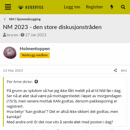
Logg inn
Registrer
NM i hjemmebrygging
NM 2023 - den store diskusjonstråden
T
S
bryren
27 Jan 2023
r
t
å
a
Holmentoppen
d
r
Norbrygg-medlem
s
t
t
d
a
a
13 Mar 2023
#61
r
t
t
o
Per Arne skrev:
e
r
På grunn av sykdom så har jeg ikke fått meldt på øl til NM før i dag.
Ser nå at ølet skal være på mottagerstedet i løpet av morgendagen
(15/3), men senere mottak KAN godtas, dersom pakkesporing er
registrert.
Hva betyr "kan godtas"? Det er altså ikke sikkert det godtas, men
kanskje?
Med andre ord: Er det noe vits å sende ølet med posten i dag?