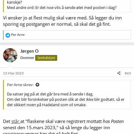
kanskje?
Med andre ord: Er det noe vits å sende ølet med posten i dag?
Vi ønsker jo at flest mulig skal være med. Så legger du inn
sporing og postgangen er normal, så skal det gå fint.
R
Per Arne
e
a
k
Jørgen O
s
Dommer
Sentralstyre
j
o
n
e
13 Mar 2023
#65
r
:
Per Arne skrev:
Da satser jeg på at det går bra med å sende i dag.
Om det blir forsinkelser på posten slik at det ikke blir godtatt, så er
det sikkert noen på Hadeland som vil smake.
Det
står
at "flaskene skal være registrert mottatt
hos Posten
senest den 15.mars 2023," så så lenge du legger inn
sporingsnummer bør det gå helt fint.