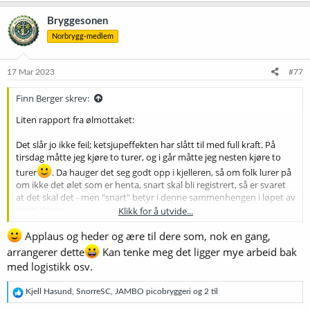
a
k
Bryggesonen
s
Norbrygg-medlem
j
o
n
e
17 Mar 2023
#77
r
:
Finn Berger skrev:
Liten rapport fra ølmottaket:
Det slår jo ikke feil; ketsjupeffekten har slått til med full kraft. På
tirsdag måtte jeg kjøre to turer, og i går måtte jeg nesten kjøre to
turer
. Da hauger det seg godt opp i kjelleren, så om folk lurer på
om ikke det ølet som er henta, snart skal bli registrert, så er svaret
at det skal det - men "snart" betyr i denne sammenhengen i løpet av
noen dager.
Klikk for å utvide...
Det ser ikke ut til å være så mange pakker som fremdeles er
Applaus og heder og ære til dere som, nok en gang,
underveis, men om noen sitter og er litt nervøse, så er det noen
arrangerer dette
Kan tenke meg det ligger mye arbeid bak
dager igjen. Pakkinga avsluttes på onsdag, så det holder om ei
med logistikk osv.
pakke er klar til henting på tirsdag - og til nød kanskje på onsdag.
R
Kjell Hasund
,
SnorreSC
,
JAMBO picobryggeri
og 2 til
Jeg har sagt en gang tidligere at jeg gjerne skulle sett at folk kunne
e
diskvalifiseres om de gjorde det unødig vanskelig å få pakka ut