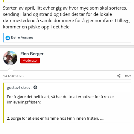
Starten av april, litt avhengig av hvor mye som skal sorteres,
sending i land og strand og tiden det tar for de lokale
dømmestedene å samle dommere for å gjennomføre. I tillegg
kommer en påske opp i det hele.
R
Børre Aursnes
e
a
k
Finn Berger
s
Moderator
j
o
n
e
14 Mar 2023
#69
r
:
gustavf skrev:
For å gjøre det helt klart, så har du to alternativer for å rekke
innleveringsfristen:
...
2. Sørge for at ølet er framme hos Finn innen fristen. ....