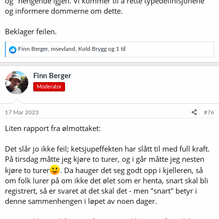
og" hengende igjen. Vi kommer til å rette typedefinisjonene
og informere dommerne om dette.
Beklager feilen.
R
Finn Berger
,
msevland
,
Kold Brygg
og 1 til
e
a
k
Finn Berger
s
Moderator
j
o
n
e
17 Mar 2023
#76
r
Liten rapport fra ølmottaket:
:
Det slår jo ikke feil; ketsjupeffekten har slått til med full kraft.
På tirsdag måtte jeg kjøre to turer, og i går måtte jeg nesten
kjøre to turer
. Da hauger det seg godt opp i kjelleren, så
om folk lurer på om ikke det ølet som er henta, snart skal bli
registrert, så er svaret at det skal det - men "snart" betyr i
denne sammenhengen i løpet av noen dager.