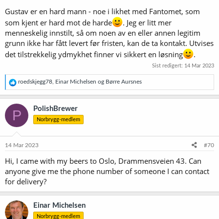
Gustav er en hard mann - noe i likhet med Fantomet, som
som kjent er hard mot de harde
. Jeg er litt mer
menneskelig innstilt, så om noen av en eller annen legitim
grunn ikke har fått levert før fristen, kan de ta kontakt. Utvises
det tilstrekkelig ydmykhet finner vi sikkert en løsning
.
Sist redigert:
14 Mar 2023
R
roedskjegg78
,
Einar Michelsen
og
Børre Aursnes
e
a
k
PolishBrewer
P
s
Norbrygg-medlem
j
o
n
e
14 Mar 2023
#70
r
Hi, I came with my beers to Oslo, Drammensveien 43. Can
:
anyone give me the phone number of someone I can contact
for delivery?
Einar Michelsen
Norbrygg-medlem