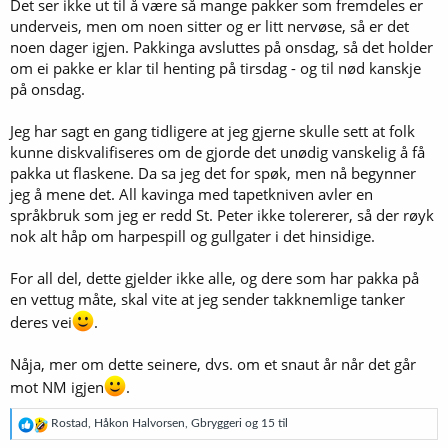
Det ser ikke ut til å være så mange pakker som fremdeles er
underveis, men om noen sitter og er litt nervøse, så er det
noen dager igjen. Pakkinga avsluttes på onsdag, så det holder
om ei pakke er klar til henting på tirsdag - og til nød kanskje
på onsdag.
Jeg har sagt en gang tidligere at jeg gjerne skulle sett at folk
kunne diskvalifiseres om de gjorde det unødig vanskelig å få
pakka ut flaskene. Da sa jeg det for spøk, men nå begynner
jeg å mene det. All kavinga med tapetkniven avler en
språkbruk som jeg er redd St. Peter ikke tolererer, så der røyk
nok alt håp om harpespill og gullgater i det hinsidige.
For all del, dette gjelder ikke alle, og dere som har pakka på
en vettug måte, skal vite at jeg sender takknemlige tanker
deres vei
.
Nåja, mer om dette seinere, dvs. om et snaut år når det går
mot NM igjen
.
R
Rostad
,
Håkon Halvorsen
,
Gbryggeri
og 15 til
e