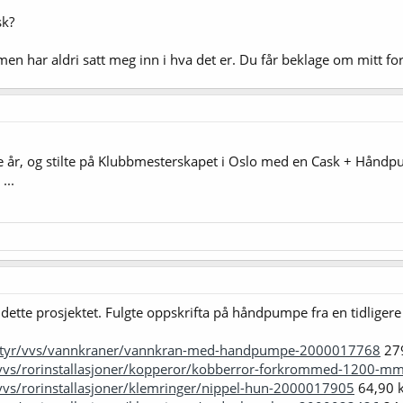
sk?
men har aldri satt meg inn i hva det er. Du får beklage om mitt fo
re år, og stilte på Klubbmesterskapet i Oslo med en Cask + Hånd
...
ette prosjektet. Fulgte oppskrifta på håndpumpe fra en tidliger
tstyr/vvs/vannkraner/vannkran-med-handpumpe-2000017768
279
/vvs/rorinstallasjoner/kopperor/kobberror-forkrommed-1200-
vvs/rorinstallasjoner/klemringer/nippel-hun-2000017905
64,90 