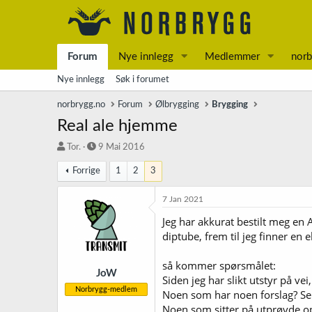
Forum
Nye innlegg
Medlemmer
norb
Nye innlegg
Søk i forumet
norbrygg.no
Forum
Ølbrygging
Brygging
Real ale hjemme
T
S
Tor.
9 Mai 2016
r
t
Forrige
1
2
3
å
a
d
r
s
t
7 Jan 2021
t
d
Jeg har akkurat bestilt meg en
a
a
diptube, frem til jeg finner en 
r
t
t
o
e
så kommer spørsmålet:
r
JoW
Siden jeg har slikt utstyr på v
Norbrygg-medlem
Noen som har noen forslag? Selv
Noen som sitter på utprøvde op