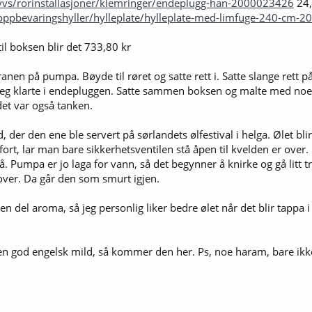
vvs/rorinstallasjoner/klemringer/endeplugg-han-2000023426
24,
oppbevaringshyller/hylleplate/hylleplate-med-limfuge-240-cm-
il boksen blir det 733,80 kr
 kranen på pumpa. Bøyde til røret og satte rett i. Satte slange re
jeg klarte i endepluggen. Satte sammen boksen og malte med noe 
et var også tanken.
 der den ene ble servert på sørlandets ølfestival i helga. Ølet bl
s fort, lar man bare sikkerhetsventilen stå åpen til kvelden er ov
å. Pumpa er jo laga for vann, så det begynner å knirke og gå litt tr
ver. Da går den som smurt igjen.
g en del aroma, så jeg personlig liker bedre ølet når det blir tapp
en god engelsk mild, så kommer den her. Ps, noe haram, bare ikke 