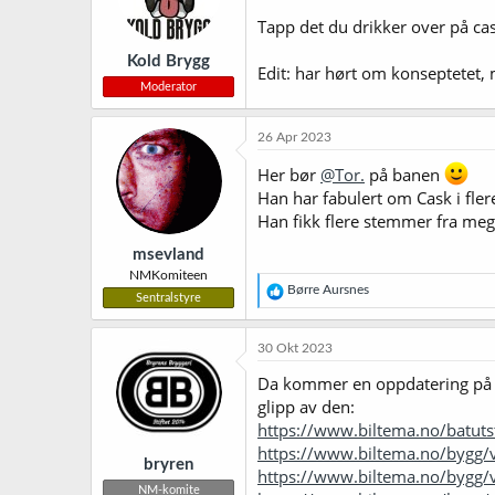
Tapp det du drikker over på ca
Kold Brygg
Edit: har hørt om konseptetet, 
Moderator
26 Apr 2023
Her bør
@Tor.
på banen
Han har fabulert om Cask i fle
Han fikk flere stemmer fra meg 
msevland
NMKomiteen
R
Børre Aursnes
Sentralstyre
e
a
k
30 Okt 2023
s
j
Da kommer en oppdatering på d
o
glipp av den:
n
https://www.biltema.no/batu
e
r
https://www.biltema.no/bygg
bryren
:
https://www.biltema.no/bygg/
NM-komite