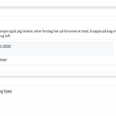
pe også. Jeg tenkte, etter forslag her på forumet et sted, å tappe på bag-in-
og luft.
r etter
elser
og kjøp