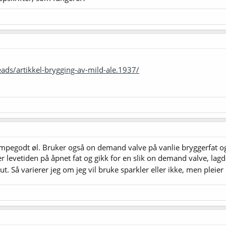
ads/artikkel-brygging-av-mild-ale.1937/
empegodt øl. Bruker også on demand valve på vanlie bryggerfat og 
r levetiden på åpnet fat og gikk for en slik on demand valve, lagde
out. Så varierer jeg om jeg vil bruke sparkler eller ikke, men pleie