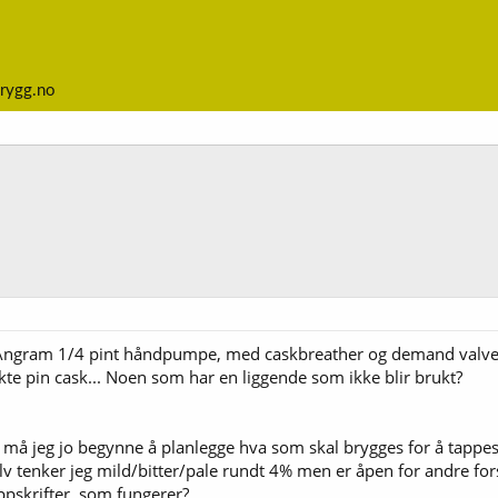
rygg.no
 Angram 1/4 pint håndpumpe, med caskbreather og demand valve..
ekte pin cask... Noen som har en liggende som ikke blir brukt?
ei, må jeg jo begynne å planlegge hva som skal brygges for å tapp
 tenker jeg mild/bitter/pale rundt 4% men er åpen for andre fors
pskrifter, som fungerer?