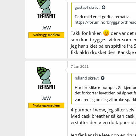
j
gustavf skrev:
o
n
Dark mild er et godt alternativ.
e
https://forum.norbrygg.no/threads
r
JoW
:
Takk for linken
der var det 
Norbrygg-medlem
som kan brygges. virker som en v
Jeg har siklet på en spitfire fr
fikk aldri drukket den. Kanskj
7 Jan 2021
håland skrev:
Har fire slike ølpumper. Gir kjemp
det forkorter levetiden på åpnet fa
JoW
varierer jeg om jeg vil bruke spark
Norbrygg-medlem
4 pumper!! wow, jeg sliter selv 
Med cask breather så kan cask v
erstatter den ølen du tapper ut.
Jeg får kanskje lete opp en dry 