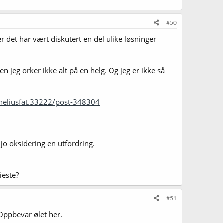
#50
r det har vært diskutert en del ulike løsninger
n jeg orker ikke alt på en helg. Og jeg er ikke så
rneliusfat.33222/post-348304
 jo oksidering en utfordring.
ieste?
#51
Oppbevar ølet her.