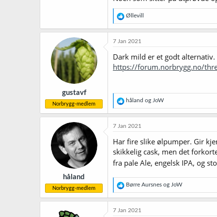
R
Øllevill
e
a
k
7 Jan 2021
s
j
Dark mild er et godt alternativ.
o
https://forum.norbrygg.no/thre
n
e
r
gustavf
:
R
håland
og
JoW
Norbrygg-medlem
e
a
k
7 Jan 2021
s
j
Har fire slike ølpumper. Gir kj
o
skikkelig cask, men det forkorte
n
fra pale Ale, engelsk IPA, og st
e
r
håland
:
R
Børre Aursnes
og
JoW
Norbrygg-medlem
e
a
k
7 Jan 2021
s