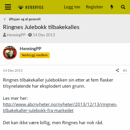
Logg inn
Registrer
Øltyper og øl generelt
Ringnes Julebokk tilbakekalles
T
S
HenningPP
14 Des 2013
r
t
å
a
HenningPP
d
r
Norbrygg-medlem
s
t
t
d
a
a
14 Des 2013
#1
r
t
t
o
Ringnes tilbakekaller julebokken sin etter at fem flasker
e
tilsynelatende har eksplodert uten grunn.
r
Les mer her:
http://www.abcnyheter.no/nyheter/2013/12/13/ringnes-
tilbakekaller-julebokk-fra-markedet
Det kan ikke være billig, men Ringnes har nok råd.