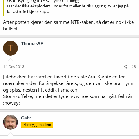
Usannsynlig, og fra ABC nyheter i tillegg...
Har det ikke eksplodert under frakt eller butikklagring, tviler jeg på
katastrofe i kjøleskap...
Aftenposten kjører den samme NTB-saken, så det er nok ikke
bullshit...
ThomasSF
T
14 Des 2013
#8
Julebokken har vært en favoritt de siste åra. Kjøpte en for
noen uker siden for å sjekker årets, og den var ikke bra. Tynn
og spiss, nesten litt eddik i smaken.
Stor skuffelse, men det er tydeligvis noe som har gått feil i år
:noway:
Gahr
Norbrygg-medlem