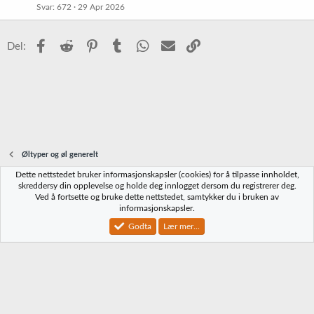
Svar
672
29 Apr 2026
i
t
s
t
Facebook
Reddit
Pinterest
Tumblr
WhatsApp
E-post
Link
Del:
r
e
t
Øltyper og øl generelt
Dette nettstedet bruker informasjonskapsler (cookies) for å tilpasse innholdet,
Norbrygg-default
skreddersy din opplevelse og holde deg innlogget dersom du registrerer deg.
Ved å fortsette og bruke dette nettstedet, samtykker du i bruken av
Kontakt oss
Vilkår og regler
Personvernregler
Hjelp
Hjem
R
informasjonskapsler.
S
S
Godta
Lær mer...
®
Community platform by XenForo
© 2010-2023 XenForo Ltd.