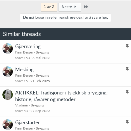
Siste
1 av 2
Neste
Du må logge inn eller registrere deg for å svare her.
Similar threads
Gjærnæring
l
Finn Berger
Brygging
Svar
153
6 Mai 2026
i
s
Mesking
t
l
Finn Berger
Brygging
r
Svar
15
21 Feb 2025
i
e
s
t
ARTIKKEL: Tradisjoner i tsjekkisk brygging:
t
l
historie, råvarer og metoder
r
i
Vladimir
Brygging
e
s
Svar
53
27 Sep 2023
t
t
Gjærstarter
r
l
Finn Berger
Brygging
e