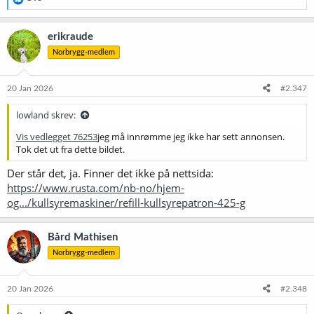
e
a
k
erikraude
s
Norbrygg-medlem
j
o
n
e
20 Jan 2026
#2.347
r
:
lowland skrev:
Vis vedlegget 76253
jeg må innrømme jeg ikke har sett annonsen.
Tok det ut fra dette bildet.
Der står det, ja. Finner det ikke på nettsida:
https://www.rusta.com/nb-no/hjem-
og.../kullsyremaskiner/refill-kullsyrepatron-425-g
Bård Mathisen
Norbrygg-medlem
20 Jan 2026
#2.348