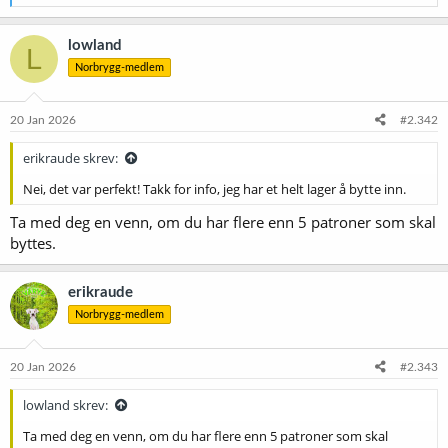
e
a
k
lowland
L
s
Norbrygg-medlem
j
o
n
e
20 Jan 2026
#2.342
r
:
erikraude skrev:
Nei, det var perfekt! Takk for info, jeg har et helt lager å bytte inn.
Ta med deg en venn, om du har flere enn 5 patroner som skal
byttes.
erikraude
Norbrygg-medlem
20 Jan 2026
#2.343
lowland skrev:
Ta med deg en venn, om du har flere enn 5 patroner som skal