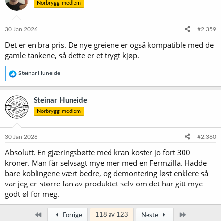
Norbrygg-medlem
j
o
n
e
30 Jan 2026
#2.359
r
Det er en bra pris. De nye greiene er også kompatible med de
:
gamle tankene, så dette er et trygt kjøp.
R
Steinar Huneide
e
a
k
Steinar Huneide
s
Norbrygg-medlem
j
o
n
e
30 Jan 2026
#2.360
r
Absolutt. En gjæringsbøtte med kran koster jo fort 300
:
kroner. Man får selvsagt mye mer med en Fermzilla. Hadde
bare koblingene vært bedre, og demontering løst enklere så
var jeg en større fan av produktet selv om det har gitt mye
godt øl for meg.
Først
Siste
118 av 123
Forrige
Neste