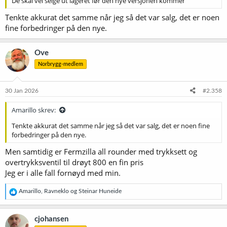
De skal vel selge ut lageret før den nye versjonen kommer
Tenkte akkurat det samme når jeg så det var salg, det er noen
fine forbedringer på den nye.
Ove
Norbrygg-medlem
30 Jan 2026
#2.358
Amarillo skrev:
Tenkte akkurat det samme når jeg så det var salg, det er noen fine
forbedringer på den nye.
Men samtidig er Fermzilla all rounder med trykksett og
overtrykksventil til drøyt 800 en fin pris
Jeg er i alle fall fornøyd med min.
R
Amarillo
,
Ravneklo
og
Steinar Huneide
e
a
k
cjohansen
s