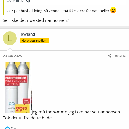
Ove skrev:
Ja, 5 per husholdning, så vennen må ikke være for nær heller
Ser ikke det noe sted i annonsen?
lowland
L
Norbrygg-medlem
20 Jan 2026
#2.346
jeg må innrømme jeg ikke har sett annonsen.
Tok det ut fra dette bildet.
R
Ove