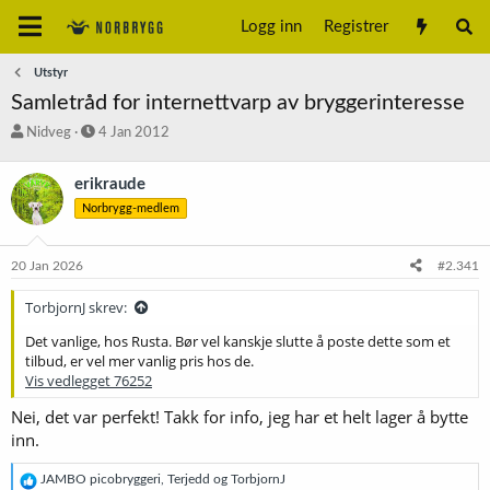
Logg inn
Registrer
Utstyr
Samletråd for internettvarp av bryggerinteresse
T
S
Nidveg
4 Jan 2012
r
t
å
a
erikraude
d
r
Norbrygg-medlem
s
t
t
d
a
a
20 Jan 2026
#2.341
r
t
t
o
TorbjornJ skrev:
e
r
Det vanlige, hos Rusta. Bør vel kanskje slutte å poste dette som et
tilbud, er vel mer vanlig pris hos de.
Vis vedlegget 76252
Nei, det var perfekt! Takk for info, jeg har et helt lager å bytte
inn.
R
JAMBO picobryggeri
,
Terjedd
og
TorbjornJ