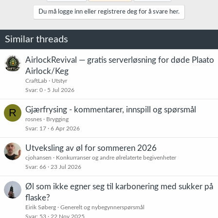
Du må logge inn eller registrere deg for å svare her.
Similar threads
AirlockRevival — gratis serverløsning for døde Plaato
Airlock/Keg
CraftLab
Utstyr
Svar
0
5 Jul 2026
Gjærfrysing - kommentarer, innspill og spørsmål
R
rosnes
Brygging
Svar
17
6 Apr 2026
Utveksling av øl for sommeren 2026
cjohansen
Konkurranser og andre ølrelaterte begivenheter
Svar
66
23 Jul 2026
Øl som ikke egner seg til karbonering med sukker på
flaske?
Eirik Søberg
Generelt og nybegynnerspørsmål
Svar
53
22 Nov 2025