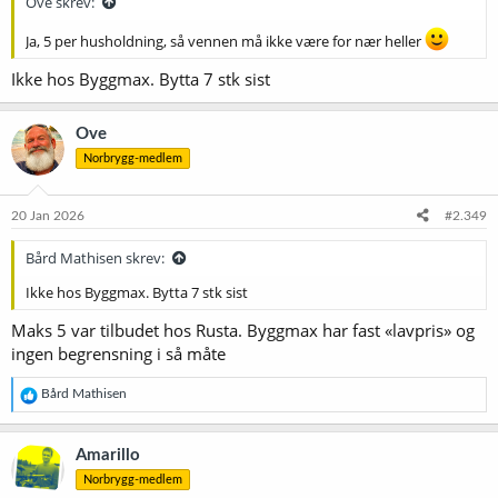
Ove skrev:
Ja, 5 per husholdning, så vennen må ikke være for nær heller
Ikke hos Byggmax. Bytta 7 stk sist
Ove
Norbrygg-medlem
20 Jan 2026
#2.349
Bård Mathisen skrev:
Ikke hos Byggmax. Bytta 7 stk sist
Maks 5 var tilbudet hos Rusta. Byggmax har fast «lavpris» og
ingen begrensning i så måte
R
Bård Mathisen
e
a
k
Amarillo
s
Norbrygg-medlem
j