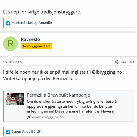
Et kupp for ivrige tradisjonsbryggere.
R
MortenSickel
og
Amarillo
e
a
k
Ravneklo
R
s
Norbrygg-medlem
j
o
n
e
29 Jan 2026
#2.353
r
I tilfelle noen her ikke er på mailinglista til Ølbrygging.no ;
:
Vinterkampanje på div. Fermzilla....
Fermzilla Brewbuilt kampanje
Om du ønsker å starte med trykkgjæring, eller bare å
oppgradere gjæringstanken din, så bør du benytte
anledningen nå! Disse prisene har aldri vært lavere!
www.olbrygging.no
R
Espen A.
og
BårdK
e