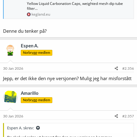
Yellow Liquid Carbonation Caps, weighted mesh dip tube
filter...
kegland.eu
Denne du tenker på?
Espen A.
Norbrygg-medlem
30 Jan 2026
#2.356
Jepp, er det ikke den nye versjonen? Mulig jeg har misforstått
Amarillo
Norbrygg-medlem
30 Jan 2026
#2.357
Espen A. skrev: