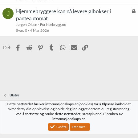
L
Hjemmebryggere kan nå levere ølbokser i
J
å
panteautomat
s
Jørgen Olsen
Fra Norbrygg.no
t
Svar
0
4 Mar 2026
Facebook
Reddit
Pinterest
Tumblr
WhatsApp
E-post
Link
Del:
Utstyr
Dette nettstedet bruker informasjonskapsler (cookies) for å tilpasse innholdet,
Norbrygg-default
skreddersy din opplevelse og holde deg innlogget dersom du registrerer deg.
Ved å fortsette og bruke dette nettstedet, samtykker du i bruken av
Kontakt oss
Vilkår og regler
Personvernregler
Hjelp
Hjem
R
informasjonskapsler.
S
S
Godta
Lær mer...
®
Community platform by XenForo
© 2010-2023 XenForo Ltd.