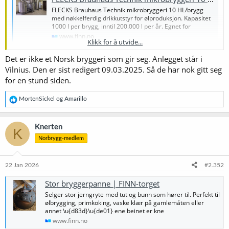
FLECKS Brauhaus Technik mikrobryggeri 10 HL/brygg
med nøkkelferdig drikkutstyr for ølproduksjon. Kapasitet
1000 l per brygg, inntil 200.000 l per år. Egnet for
www.finn.no
Klikk for å utvide...
Det er ikke et Norsk bryggeri som gir seg. Anlegget står i
Vilnius. Den er sist redigert 09.03.2025. Så de har nok gitt seg
for en stund siden.
R
MortenSickel
og
Amarillo
e
a
k
Knerten
K
s
Norbrygg-medlem
j
o
n
e
22 Jan 2026
#2.352
r
:
Stor bryggerpanne | FINN-torget
Selger stor jerngryte med tut og bunn som hører til. Perfekt til
ølbrygging, primkoking, vaske klær på gamlemåten eller
annet \u{d83d}\u{de01} ene beinet er kne
www.finn.no