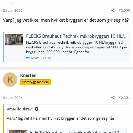
o
n
e
21 Jan 2026
#2.350
r
Varp? Jeg vet ikke, men hvilket bryggeri er det som gir seg nå?
:
FLECKS Brauhaus Technik mikrobryggeri 10 HL/brygg | FINN-torget
FLECKS Brauhaus Technik mikrobryggeri 10 HL/brygg med
nøkkelferdig drikkutstyr for ølproduksjon. Kapasitet 1000 l per
brygg, inntil 200.000 l per år. Egnet for
www.finn.no
Knerten
K
Norbrygg-medlem
21 Jan 2026
#2.351
Amarillo skrev:
Varp? Jeg vet ikke, men hvilket bryggeri er det som gir seg nå?
FLECKS Brauhaus Technik mikrobryggeri 10 HL/brygg | FINN-torget