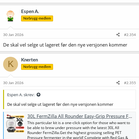
a
k
Espen A.
s
Norbrygg-medlem
j
o
n
e
30 Jan 2026
#2.354
r
De skal vel selge ut lageret før den nye versjonen kommer
:
Knerten
K
Norbrygg-medlem
30 Jan 2026
#2.355
Espen A. skrev:
De skal vel selge ut lageret før den nye versjonen kommer
30L FermZilla All Rounder Easy-Grip Pressure Fermenter Starter Kit
This particular kit is a one-click option for those who want to
be able to brew under pressure with the latest 30L All
Rounder FermZilla.Get the highest grossing selling PET
Pressure fermenter in the world! Complete with Red Gas &