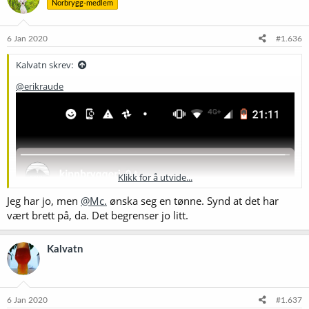
Norbrygg-medlem
j
o
n
e
6 Jan 2020
#1.636
r
:
Kalvatn skrev:
@erikraude
Klikk for å utvide...
Jeg har jo, men
@Mc.
ønska seg en tønne. Synd at det har
vært brett på, da. Det begrenser jo litt.
Kalvatn
6 Jan 2020
#1.637