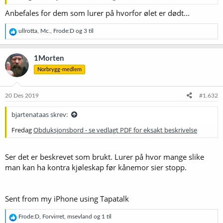
Anbefales for dem som lurer på hvorfor ølet er dødt...
R
ullrotta
,
Mc.
,
Frode:D
og 3 til
e
a
k
1Morten
s
Norbrygg-medlem
j
o
n
e
20 Des 2019
#1.632
r
:
bjartenataas skrev:
Fredag
Obduksjonsbord - se vedlagt PDF for eksakt beskrivelse
Ser det er beskrevet som brukt. Lurer på hvor mange slike
man kan ha kontra kjøleskap før kånemor sier stopp.
Sent from my iPhone using Tapatalk
R
Frode:D
,
Forvirret
,
msevland
og 1 til