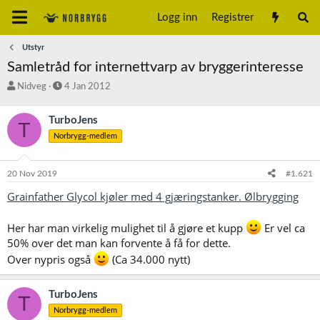
Logg inn
Registrer
Utstyr
Samletråd for internettvarp av bryggerinteresse
T
S
Nidveg
4 Jan 2012
r
t
å
a
TurboJens
T
d
r
Norbrygg-medlem
s
t
t
d
a
a
20 Nov 2019
#1.621
r
t
t
o
Grainfather Glycol kjøler med 4 gjæringstanker. Ølbrygging
e
r
Her har man virkelig mulighet til å gjøre et kupp
Er vel ca
50% over det man kan forvente å få for dette.
Over nypris også
(Ca 34.000 nytt)
TurboJens
T
Norbrygg-medlem