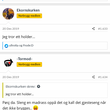
e
a
k
Ekornskurken
s
Norbrygg-medlem
j
o
n
e
20 Des 2019
#1.633
r
Jeg tror ett holder...
:
R
ullrotta
og
Frode:D
e
a
k
-Tormod-
s
Norbrygg-medlem
j
o
n
e
20 Des 2019
#1.634
r
:
Ekornskurken skrev:
Jeg tror ett holder...
Pøsj da. Sleng en madrass oppå det og kall det gjesteseng når
det ikke brygges..