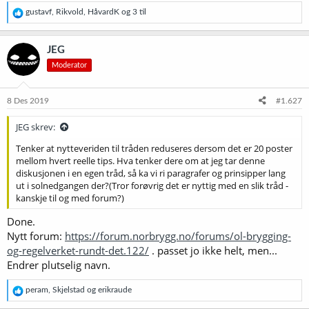
R
gustavf
,
Rikvold
,
HåvardK
og 3 til
e
a
k
JEG
s
Moderator
j
o
n
e
8 Des 2019
#1.627
r
:
JEG skrev:
Tenker at nytteveriden til tråden reduseres dersom det er 20 poster
mellom hvert reelle tips. Hva tenker dere om at jeg tar denne
diskusjonen i en egen tråd, så ka vi ri paragrafer og prinsipper lang
ut i solnedgangen der?(Tror forøvrig det er nyttig med en slik tråd -
kanskje til og med forum?)
Done.
Nytt forum:
https://forum.norbrygg.no/forums/ol-brygging-
og-regelverket-rundt-det.122/
. passet jo ikke helt, men...
Endrer plutselig navn.
R
peram
,
Skjelstad
og
erikraude
e