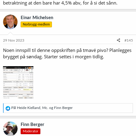
betraktning at den bare har 4,5% abv, for å si det sånn.
Imperial L17 Harvest
Einar Michelsen
Norbrygg-medlem
29 Nov 2023
#145
Noen innspill til denne oppskriften på tmavé pivo? Planlegges
brygget på søndag. Starter settes i morgen tidlig.
R
Pål Heide Kielland
,
Mc.
og
Finn Berger
e
a
k
Finn Berger
s
Moderator
j