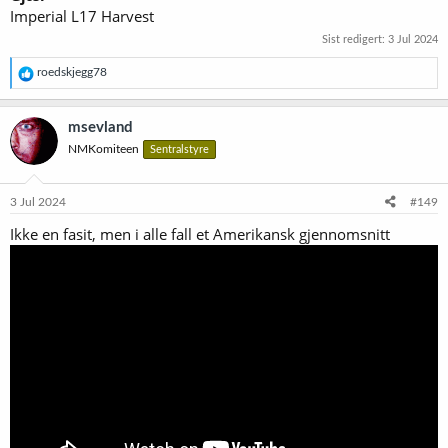
Imperial L17 Harvest
Sist redigert:
3 Jul 2024
R
roedskjegg78
e
a
k
msevland
s
NMKomiteen
Sentralstyre
j
o
n
e
3 Jul 2024
#149
r
Ikke en fasit, men i alle fall et Amerikansk gjennomsnitt
: