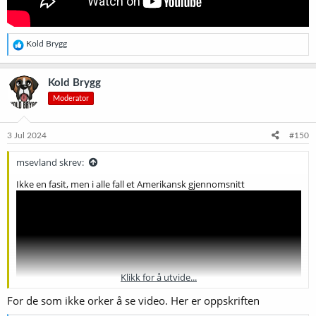
R
Kold Brygg
e
a
k
Kold Brygg
s
Moderator
j
o
n
e
3 Jul 2024
#150
r
:
msevland skrev:
Ikke en fasit, men i alle fall et Amerikansk gjennomsnitt
Klikk for å utvide...
For de som ikke orker å se video. Her er oppskriften