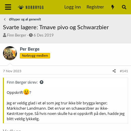
Logg inn
Registrer
Øltyper og øl generelt
Svarte lagere: Tmave pivo og Schwarzbier
T
S
Finn Berger
6 Des 2019
r
t
å
a
Per Berge
d
r
Norbrygg-medlem
s
t
t
d
a
a
7 Nov 2023
#141
r
t
t
o
Finn Berger skrev:
e
r
Oppskrift
?
Jeg er veldig glad i et øl som jeg trur ikke blir brygga lenger;
Märkischer Landmann. Det er/var en schawarzbier av ikke-
Køstritzer-type. Så hvis noen skulle ha ei oppskrift på den, hadde jeg
blitt veldig lykkelig.