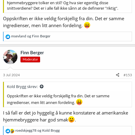
hjemmebryggere tolker en stil? Og hva sier egentlig disse
snittverdiene? Det er i alle fall ikke sånn at de definerer "riktig".
Oppskriften er ikke veldig forskjellig fra din. Det er samme
ingredienser, men litt annen fordeling.
R
msevland
og
Finn Berger
e
a
k
Finn Berger
s
Moderator
j
o
n
e
3 Jul 2024
#153
r
:
Kold Brygg skrev:
Oppskriften er ikke veldig forskjellig fra din. Det er samme
ingredienser, men litt annen fordeling.
I så fall er det jo hyggelig å kunne konstatere at amerikanske
hjemmebryggere har god smak
.
R
roedskjegg78
og
Kold Brygg
e