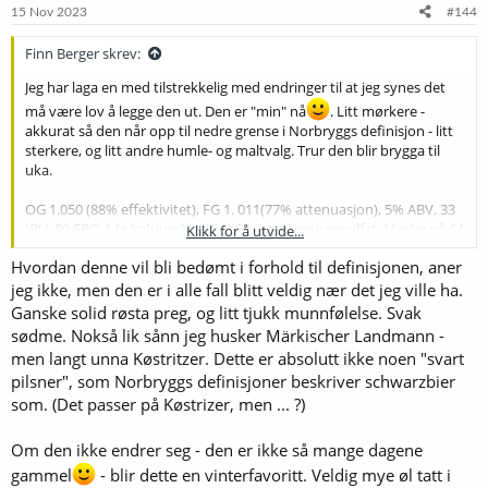
e
15 Nov 2023
#144
r
:
Finn Berger skrev:
Jeg har laga en med tilstrekkelig med endringer til at jeg synes det
må være lov å legge den ut. Den er "min" nå
. Litt mørkere -
akkurat så den når opp til nedre grense i Norbryggs definisjon - litt
sterkere, og litt andre humle- og maltvalg. Trur den blir brygga til
uka.
OG 1.050 (88% effektivitet), FG 1. 011(77% attenuasjon), 5% ABV. 33
IBU, 50 EBC. 1 ts kalsiumklorid, 0,5 ts. magnesiumsulfat. Meske på 64
Klikk for å utvide...
og 72 grader.
Hvordan denne vil bli bedømt i forhold til definisjonen, aner
Malt til 30 liter før tapping
jeg ikke, men den er i alle fall blitt veldig nær det jeg ville ha.
2,30 kg Muntons pilsnermalt
Ganske solid røsta preg, og litt tjukk munnfølelse. Svak
2,00 kg Lyst münchnermalt (Weyermann)
sødme. Nokså lik sånn jeg husker Märkischer Landmann -
0,30 kg Mørkt münchnermalt (Weyermann)
men langt unna Køstritzer. Dette er absolutt ikke noen "svart
0,40 kg Caramunich II
pilsner", som Norbryggs definisjoner beskriver schwarzbier
0,40 kg Pale choko
som. (Det passer på Køstrizer, men ... ?)
0,25 kg Carafa Special II
Humle
27 gr Merkur 13% @ 60
Om den ikke endrer seg - den er ikke så mange dagene
40 gr Saphir 4% @ 5
gammel
- blir dette en vinterfavoritt. Veldig mye øl tatt i
Gjær