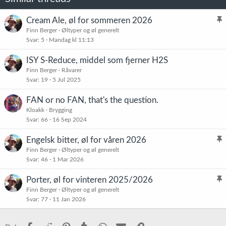
:
Cream Ale, øl for sommeren 2026
l
Finn Berger
Øltyper og øl generelt
Svar
5
Mandag kl 11:13
i
s
ISY S-Reduce, middel som fjerner H2S
t
Finn Berger
Råvarer
r
Svar
19
5 Jul 2025
e
t
FAN or no FAN, that's the question.
Kloakk
Brygging
Svar
66
16 Sep 2024
Engelsk bitter, øl for våren 2026
l
Finn Berger
Øltyper og øl generelt
Svar
46
1 Mar 2026
i
s
Porter, øl for vinteren 2025/2026
t
l
Finn Berger
Øltyper og øl generelt
r
Svar
77
11 Jan 2026
i
e
s
t
t