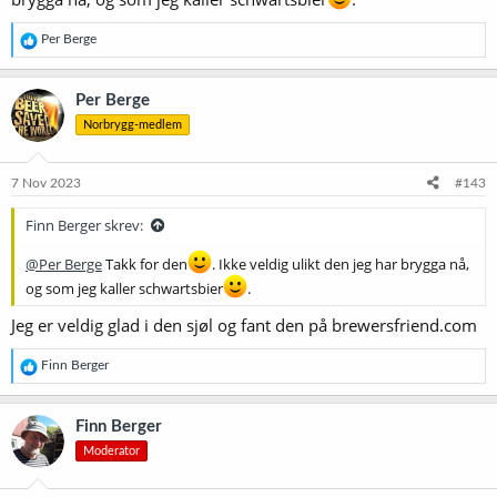
R
Per Berge
e
a
k
Per Berge
s
Norbrygg-medlem
j
o
n
e
7 Nov 2023
#143
r
:
Finn Berger skrev:
@Per Berge
Takk for den
. Ikke veldig ulikt den jeg har brygga nå,
og som jeg kaller schwartsbier
.
Jeg er veldig glad i den sjøl og fant den på brewersfriend.com
R
Finn Berger
e
a
k
Finn Berger
s
Moderator
j
o
n