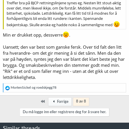
Treffer bra på BJCP rettningslinjene synes eg. Nesten litt stout-aktig
over det, men likevel ikkje, om De forstår. Middels munnfølelse, lett
bitterhet, sjokolade. Lettdrikkelig. Kan få litt tid til å modnes for å
forhåpentligvis bli enda litt rundere i kanten. Spennande
bekjentskap. Skulle ønske eg hadde noko å sammenligne med
Min er drukket opp, dessverre
.
Uansett; den var best som ganske fersk. Over tid falt den litt
fra hverandre- om det gir mening å si det sånn. Men da den
var på høyden, syntes jeg den var blant det klart beste jeg har
brygga. Og smaksbeskrivelsen din stemmer godt med min.
"Rik" er et ord som faller meg inn - uten at det gikk ut over
lettdrikkeligheta.
R
MortenSickel
og
roedskjegg78
e
a
k
Først
8 av 8
Forrige
s
j
Du må logge inn eller registrere deg for å svare her.
o
n
e
Similar threads
r