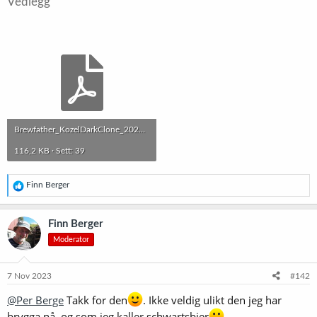
Vedlegg
Brewfather_KozelDarkClone_20231107.pdf
116,2 KB · Sett: 39
R
Finn Berger
e
a
k
Finn Berger
s
Moderator
j
o
n
e
7 Nov 2023
#142
r
:
@Per Berge
Takk for den
. Ikke veldig ulikt den jeg har
brygga nå, og som jeg kaller schwartsbier
.