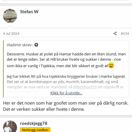
a
k
Stefan W
s
j
o
n
e
4 Jul 2024
#154
r
:
Vladimir skrev:
Dessverre. Husker at polet på Hamar hadde den en liten stund, men
det er lenge siden. Ser at HB bruker hvete og sukker i denne - noe
som ikke er vanlig i Tsjekkia, men det blir sikkert et godt øl
Jeg har kikket litt på hva tsjekkiske bryggerier bruker i mørke lagerøl.
Det ser ut at kombinasjon av pils, munich, karamellmalt, og små
mengder av noe røsta er standard, så
@Reinhard10
sin oppskrift er
nok midt i blinken.
Klikk for å utvide...
Her er det noen som har goofet som man sier på dårlig norsk.
Tsjekkiske bryggerier dekokterer, og bruker tradisjonell metode av
karbonering/modning.
Det er verken sukker eller hvete i denne.
Jeg tror at dette blir et vanskelig øl å få til. Ølet må være mørk,
roedskjegg78
kompleks, fyldig og søt, men samtidig veldig lettdrikkelig. Denne
skal altså aldri være "sipping beer".
Norbrygg-medlem