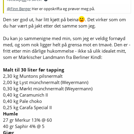
@Finn Berger
Her er oppskrifta eg prøver meg på.
Den ser god ut, har litt kjøtt på beina
. Det virker som om
du har vært på jakt etter det samme som jeg.
Du kan jo sammenigne med min, som jeg er veldig fornøyd
med, og som nok ligger helt på grensa mot en tmavé. Den er -
fritt etter min dårlige hukommelse - ikke så ulik idealet mitt,
som er Märkischer Landmann fra Berliner Kindl:
Malt til 30 liter før tapping
2,30 kg Muntons pilsnermalt
2,00 kg Lyst münchnermalt (Weyermann)
0,30 kg Mørkt münchnermalt (Weyermann)
0,40 kg Caramunich II
0,40 kg Pale choko
0,25 kg Carafa Special II
Humle
27 gr Merkur 13% @ 60
40 gr Saphir 4% @ 5
Gjær