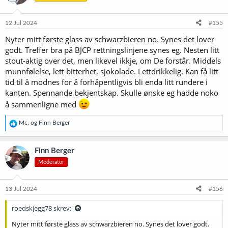
12 Jul 2024
#155
Nyter mitt første glass av schwarzbieren no. Synes det lover
godt. Treffer bra på BJCP rettningslinjene synes eg. Nesten litt
stout-aktig over det, men likevel ikkje, om De forstår. Middels
munnfølelse, lett bitterhet, sjokolade. Lettdrikkelig. Kan få litt
tid til å modnes for å forhåpentligvis bli enda litt rundere i
kanten. Spennande bekjentskap. Skulle ønske eg hadde noko
å sammenligne med
R
Mc.
og
Finn Berger
e
a
k
Finn Berger
s
Moderator
j
o
n
e
13 Jul 2024
#156
r
:
roedskjegg78 skrev:
Nyter mitt første glass av schwarzbieren no. Synes det lover godt.