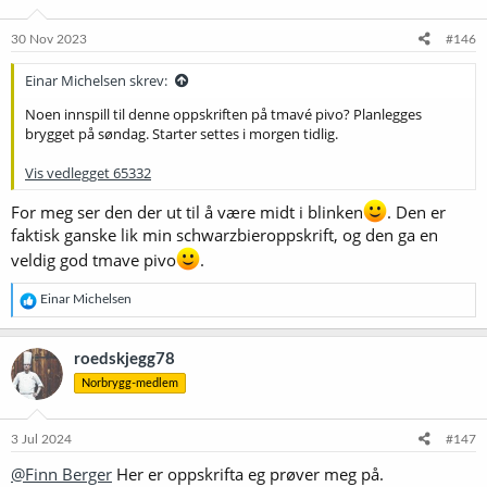
o
n
e
30 Nov 2023
#146
r
:
Einar Michelsen skrev:
Noen innspill til denne oppskriften på tmavé pivo? Planlegges
brygget på søndag. Starter settes i morgen tidlig.
Vis vedlegget 65332
For meg ser den der ut til å være midt i blinken
. Den er
faktisk ganske lik min schwarzbieroppskrift, og den ga en
veldig god tmave pivo
.
R
Einar Michelsen
e
a
k
roedskjegg78
s
Norbrygg-medlem
j
o
n
e
3 Jul 2024
#147
r
@Finn Berger
Her er oppskrifta eg prøver meg på.
: