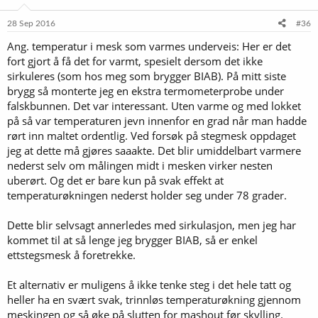
28 Sep 2016
#36
Ang. temperatur i mesk som varmes underveis: Her er det
fort gjort å få det for varmt, spesielt dersom det ikke
sirkuleres (som hos meg som brygger BIAB). På mitt siste
brygg så monterte jeg en ekstra termometerprobe under
falskbunnen. Det var interessant. Uten varme og med lokket
på så var temperaturen jevn innenfor en grad når man hadde
rørt inn maltet ordentlig. Ved forsøk på stegmesk oppdaget
jeg at dette må gjøres saaakte. Det blir umiddelbart varmere
nederst selv om målingen midt i mesken virker nesten
uberørt. Og det er bare kun på svak effekt at
temperaturøkningen nederst holder seg under 78 grader.
Dette blir selvsagt annerledes med sirkulasjon, men jeg har
kommet til at så lenge jeg brygger BIAB, så er enkel
ettstegsmesk å foretrekke.
Et alternativ er muligens å ikke tenke steg i det hele tatt og
heller ha en svært svak, trinnløs temperaturøkning gjennom
meskingen og så øke på slutten for mashout før skylling.