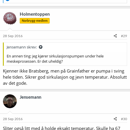
e
a
k
Holmentoppen
s
Norbrygg-medlem
j
o
n
e
28 Sep 2016
#29
r
:
Jensemann skrev:
En annen ting: jeg kjører sirkulasjonspumpen under hele
meskeprosessen. Er det uheldig?
Kjenner ikke Bratsberg, men på Grainfather er pumpa i sving
hele tiden. Sikrer god sirkulasjon og jevn temperatur. Absolutt
av det gode.
Jensemann
28 Sep 2016
#30
Sliter også litt med å holde eksakt temperatur. Skulle ha 67