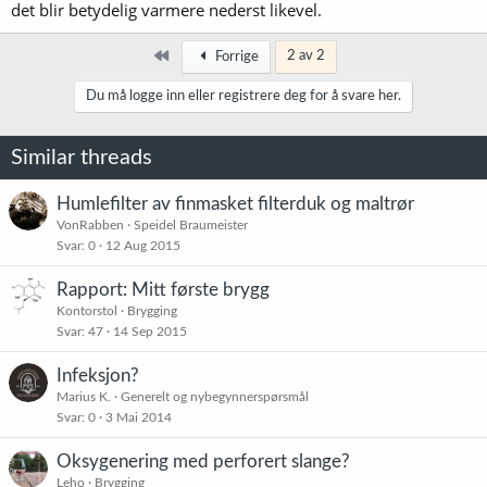
det blir betydelig varmere nederst likevel.
Først
2 av 2
Forrige
Du må logge inn eller registrere deg for å svare her.
Similar threads
Humlefilter av finmasket filterduk og maltrør
VonRabben
Speidel Braumeister
Svar
0
12 Aug 2015
Rapport: Mitt første brygg
Kontorstol
Brygging
Svar
47
14 Sep 2015
Infeksjon?
Marius K.
Generelt og nybegynnerspørsmål
Svar
0
3 Mai 2014
Oksygenering med perforert slange?
Leho
Brygging