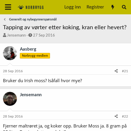
Logg inn
Registrer
Generelt og nybegynnerspørsmål
Tapping av vørter etter koking, kran eller hevert?
T
S
Jensemann
27 Sep 2016
r
t
å
a
Aasberg
d
r
Norbrygg-medlem
s
t
t
d
a
a
28 Sep 2016
#21
r
t
t
o
Bruker du Irish moss? Isåfall hvor mye?
e
r
Jensemann
28 Sep 2016
#22
Fjerner maltrøret ja, og koker opp. Bruker Moss ja. 8 gram på