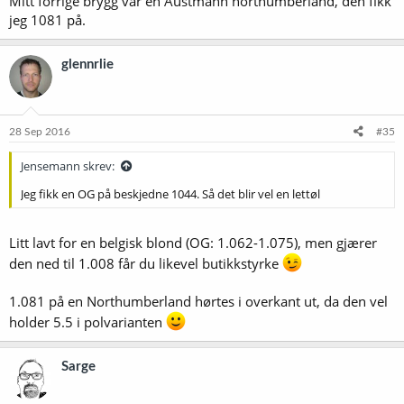
Mitt forrige brygg var en Austmann northumberland, den fikk
jeg 1081 på.
glennrlie
28 Sep 2016
#35
Jensemann skrev:
Jeg fikk en OG på beskjedne 1044. Så det blir vel en lettøl
Litt lavt for en belgisk blond (OG: 1.062-1.075), men gjærer
den ned til 1.008 får du likevel butikkstyrke
1.081 på en Northumberland hørtes i overkant ut, da den vel
holder 5.5 i polvarianten
Sarge