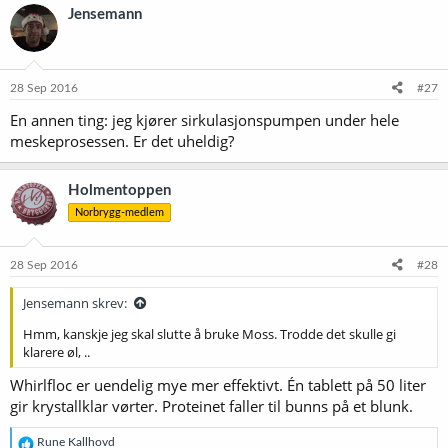
Jensemann
28 Sep 2016
#27
En annen ting: jeg kjører sirkulasjonspumpen under hele
meskeprosessen. Er det uheldig?
Holmentoppen
Norbrygg-medlem
28 Sep 2016
#28
Jensemann skrev:
Hmm, kanskje jeg skal slutte å bruke Moss. Trodde det skulle gi
klarere øl, ..
Whirlfloc er uendelig mye mer effektivt. Én tablett på 50 liter
gir krystallklar vørter. Proteinet faller til bunns på et blunk.
R
Rune Kallhovd