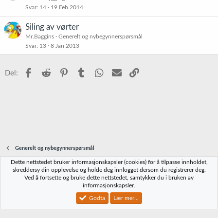
Svar
14
19 Feb 2014
Siling av vørter
Mr.Baggins
Generelt og nybegynnerspørsmål
Svar
13
8 Jan 2013
Facebook
Reddit
Pinterest
Tumblr
WhatsApp
E-post
Link
Del:
Generelt og nybegynnerspørsmål
Dette nettstedet bruker informasjonskapsler (cookies) for å tilpasse innholdet,
Norbrygg-default
skreddersy din opplevelse og holde deg innlogget dersom du registrerer deg.
Ved å fortsette og bruke dette nettstedet, samtykker du i bruken av
Kontakt oss
Vilkår og regler
Personvernregler
Hjelp
Hjem
R
informasjonskapsler.
S
S
Godta
Lær mer...
®
Community platform by XenForo
© 2010-2023 XenForo Ltd.