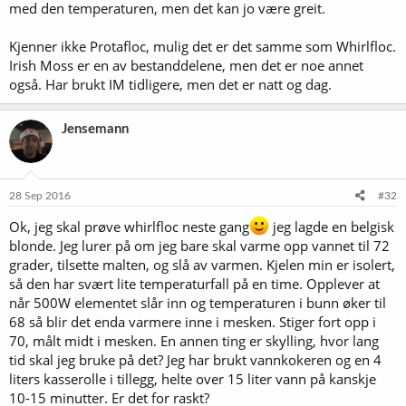
med den temperaturen, men det kan jo være greit.
Kjenner ikke Protafloc, mulig det er det samme som Whirlfloc.
Irish Moss er en av bestanddelene, men det er noe annet
også. Har brukt IM tidligere, men det er natt og dag.
Jensemann
28 Sep 2016
#32
Ok, jeg skal prøve whirlfloc neste gang
jeg lagde en belgisk
blonde. Jeg lurer på om jeg bare skal varme opp vannet til 72
grader, tilsette malten, og slå av varmen. Kjelen min er isolert,
så den har svært lite temperaturfall på en time. Opplever at
når 500W elementet slår inn og temperaturen i bunn øker til
68 så blir det enda varmere inne i mesken. Stiger fort opp i
70, målt midt i mesken. En annen ting er skylling, hvor lang
tid skal jeg bruke på det? Jeg har brukt vannkokeren og en 4
liters kasserolle i tillegg, helte over 15 liter vann på kanskje
10-15 minutter. Er det for raskt?