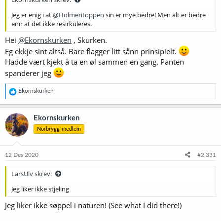
Jeg er enig i at
@Holmentoppen
sin er mye bedre! Men alt er bedre
enn at det ikke resirkuleres.
Hei
@Ekornskurken
, Skurken.
Eg ekkje sint altså. Bare flagger litt sånn prinsipielt.
Hadde vært kjekt å ta en øl sammen en gang. Panten
spanderer jeg
R
Ekornskurken
e
a
k
Ekornskurken
s
Norbrygg-medlem
j
o
n
e
12 Des 2020
#2.331
r
:
LarsUlv skrev:
Jeg liker ikke stjeling
Jeg liker ikke søppel i naturen! (See what I did there!)