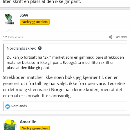
liten skrift en plass at den ikke gir pant.
JoW
Norbrygg-medlem
12 Des 2020
#2.333
Nordlands skrev:
Du kan jo fortsatt ha "2kr" merket som en gimmick, bare strekkoden
matcher boks som ikke gir pant. Ev. også ta med i liten skrift en
plass at den ikke gir pant.
Strekkoden matcher ikke noen boks jeg kjenner til, den er
generert ut i fra tall jeg har valgt, ikke fra noen vare. Teoretisk
er det mulig st en vare i Norge har denne koden, men at det
er en øl er sinnsykt lite sannsynlig.
R
Nordlands
e
a
k
Amarillo
s
Norbrygg-medlem
j