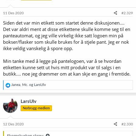
11 Des 2020
#2.329
Siden det var min etikett som startet denne diskusjonen....
Det var aldri ment at disse etikettene skulle komme seg til en
panteautomat, og jeg ville virkelig ikke satt logoen min på
bokser/flasker som skulle brukes for å stjele pant. Jeg er nok
ikke veldig vanskelig å spore opp.
Min tanke med å legge på pantelogoen, var å se hvordan
etiketten kunne sett ut hvis mitt produkt var til salgs i en
butikk.... noe jeg drømmer om at kan skje en gang i fremtide.
R
Janea
,
Mc.
og
LarsUlv
e
a
k
LarsUlv
s
Norbrygg-medlem
j
o
n
e
12 Des 2020
#2.330
r
:
Ekornskurken skrev: