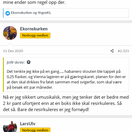
mine ender som regel opp der.
R
Ekornskurken
og
YngveKL
e
a
k
Ekornskurken
s
Norbrygg-medlem
j
o
n
e
11 Des 2020
#2.325
r
:
JoW skrev:
Det tenkte jeg ikke på en gang...., habanero stouten ble tappet på
0,25 flasker, og Vienna lageren er på gjæringskaret. planen for den er
at den skal drikkes fra fatet sammen med svigerfar, som skal være
på besøk ett par måneder.
Nå er jeg sikkert umusikalsk, men jeg tenker det er bedre med
2 kr pant ufortjent enn at en boks ikke skal resirkuleres. Så
det så. Bare de resirkuleres er jeg fornøyd!
LarsUlv
Norbrygg-medlem