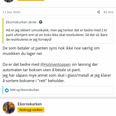
11 Des 2020
#2.326
Ekornskurken skrev:
Nå er jeg sikkert umusikalsk, men jeg tenker det er bedre med 2 kr
pant ufortjent enn at en boks ikke skal resirkuleres. Så det så. Bare
de resirkuleres er jeg fornøyd!
De som betaler ut panten syns nok ikke noe særlig om
musikken du lager nei
Da er det bedre med
@Holmentoppen
sin løsning der
automaten tar boksen uten å betale ut pant.
jeg har såpass mye annet som skal i glass/metall at jeg klarer
å sortere boksene i "rett" beholder.
R
JoW
og
Ekornskurken
e
a
k
Ekornskurken
s
Norbrygg-medlem
j
o