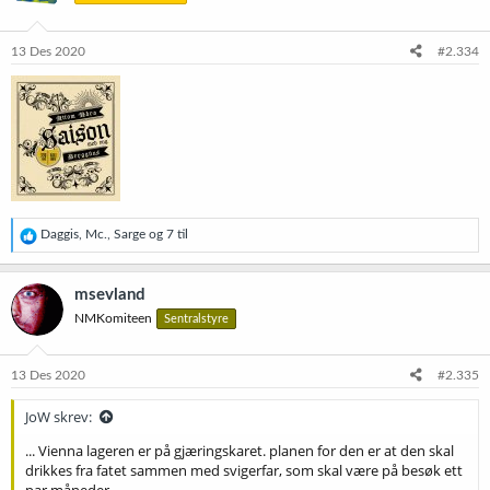
o
n
e
13 Des 2020
#2.334
r
:
R
Daggis
,
Mc.
,
Sarge
og 7 til
e
a
k
msevland
s
NMKomiteen
Sentralstyre
j
o
n
e
13 Des 2020
#2.335
r
:
JoW skrev:
... Vienna lageren er på gjæringskaret. planen for den er at den skal
drikkes fra fatet sammen med svigerfar, som skal være på besøk ett