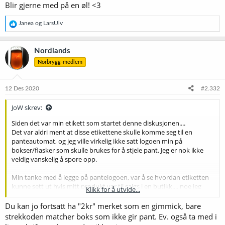
Blir gjerne med på en øl! <3
R
Janea
og
LarsUlv
e
a
k
Nordlands
s
Norbrygg-medlem
j
o
n
e
12 Des 2020
#2.332
r
:
JoW skrev:
Siden det var min etikett som startet denne diskusjonen....
Det var aldri ment at disse etikettene skulle komme seg til en
panteautomat, og jeg ville virkelig ikke satt logoen min på
bokser/flasker som skulle brukes for å stjele pant. Jeg er nok ikke
veldig vanskelig å spore opp.
Min tanke med å legge på pantelogoen, var å se hvordan etiketten
kunne sett ut hvis mitt produkt var til salgs i en butikk.... noe jeg
Klikk for å utvide...
drømmer om at kan skje en gang i fremtide.
Du kan jo fortsatt ha "2kr" merket som en gimmick, bare
strekkoden matcher boks som ikke gir pant. Ev. også ta med i