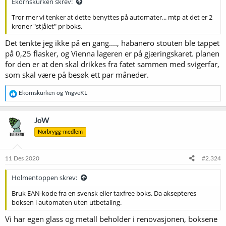
Ekornskurken skrev:
Tror mer vi tenker at dette benyttes på automater... mtp at det er 2
kroner "stjålet" pr boks.
Det tenkte jeg ikke på en gang...., habanero stouten ble tappet
på 0,25 flasker, og Vienna lageren er på gjæringskaret. planen
for den er at den skal drikkes fra fatet sammen med svigerfar,
som skal være på besøk ett par måneder.
R
Ekornskurken
og
YngveKL
e
a
k
JoW
s
Norbrygg-medlem
j
o
n
e
11 Des 2020
#2.324
r
:
Holmentoppen skrev:
Bruk EAN-kode fra en svensk eller taxfree boks. Da aksepteres
boksen i automaten uten utbetaling.
Vi har egen glass og metall beholder i renovasjonen, boksene