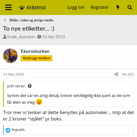
Logg inn
Registrer
Bilder, video og øvrige media
To nye etiketter... :)
T
S
frode_skarstein
10 Apr 2010
r
t
å
a
Ekornskurken
d
r
Norbrygg-medlem
s
t
t
d
a
a
11 Des 2020
#2.321
r
t
t
o
JoW skrev:
e
r
Syntes det var en artig detalj, krever selvfølgelig ikke pant av de som
får ølen av meg
Tror mer vi tenker at dette benyttes på automater... mtp at det
er 2 kroner "stjålet" pr boks.
R
YngveKL
e