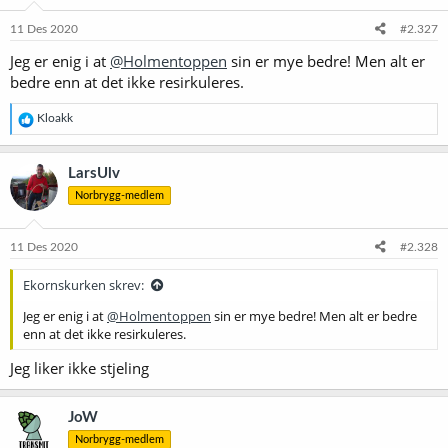
n
e
11 Des 2020
#2.327
r
Jeg er enig i at
@Holmentoppen
sin er mye bedre! Men alt er
:
bedre enn at det ikke resirkuleres.
R
Kloakk
e
a
k
LarsUlv
s
Norbrygg-medlem
j
o
n
e
11 Des 2020
#2.328
r
:
Ekornskurken skrev:
Jeg er enig i at
@Holmentoppen
sin er mye bedre! Men alt er bedre
enn at det ikke resirkuleres.
Jeg liker ikke stjeling
JoW
Norbrygg-medlem