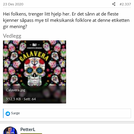
e
23 Des 2020
#2.337
r
Hei folkens, trenger litt hjelp her. Er det sånn at de fleste
:
kjenner såpass mye til meksikansk folklore at denne etiketten
gir mening?
Vedlegg
Calavera.jpg
552,5 KB · Sett: 64
R
Sarge
e
a
k
PetterL
s