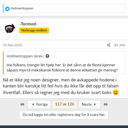
R
Holmentoppen
e
a
k
-Tormod-
s
Norbrygg-medlem
j
o
n
e
23 Des 2020
#2.340
r
:
Holmentoppen skrev:
Hei folkens, trenger litt hjelp her. Er det sånn at de fleste kjenner
såpass mye til meksikansk folklore at denne etiketten gir mening?
Nå er ikke jeg noen designer, men de avkappede hodene i
kanten blir kanskje litt feil hvis du ikke får det opp til falsen
ihvertfall. Ellers så regner jeg med du bruker svart boks
Først
Siste
117 av 126
Forrige
Neste
Du må logge inn eller registrere deg for å svare her.