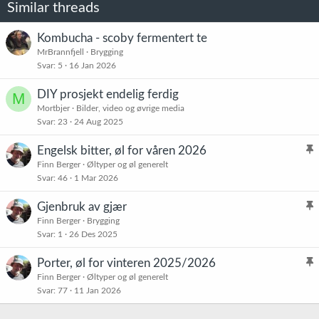
Similar threads
Kombucha - scoby fermentert te
MrBrannfjell
Brygging
Svar
5
16 Jan 2026
DIY prosjekt endelig ferdig
M
Mortbjer
Bilder, video og øvrige media
Svar
23
24 Aug 2025
Engelsk bitter, øl for våren 2026
l
Finn Berger
Øltyper og øl generelt
Svar
46
1 Mar 2026
i
s
Gjenbruk av gjær
t
l
Finn Berger
Brygging
r
Svar
1
26 Des 2025
i
e
s
t
Porter, øl for vinteren 2025/2026
t
l
Finn Berger
Øltyper og øl generelt
r
Svar
77
11 Jan 2026
i
e
s
t