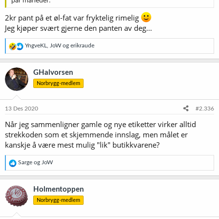
par måneder.
2kr pant på et øl-fat var fryktelig rimelig
Jeg kjøper svært gjerne den panten av deg...
R
YngveKL
,
JoW
og
erikraude
e
a
k
GHalvorsen
s
Norbrygg-medlem
j
o
n
e
13 Des 2020
#2.336
r
Når jeg sammenligner gamle og nye etiketter virker alltid
:
strekkoden som et skjemmende innslag, men målet er
kanskje å være mest mulig "lik" butikkvarene?
R
Sarge
og
JoW
e
a
k
Holmentoppen
s
Norbrygg-medlem
j
o
n