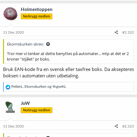
a
k
Holmentoppen
s
Norbrygg-medlem
j
o
n
e
11 Des 2020
#2.322
r
:
Ekornskurken skrev:
Tror mer vi tenker at dette benyttes på automater... mtp at det er 2
kroner "stjålet" pr boks.
Bruk EAN-kode fra en svensk eller taxfree boks. Da aksepteres
boksen i automaten uten utbetaling.
R
PetterL
,
Ekornskurken
og
YngveKL
e
a
k
JoW
s
Norbrygg-medlem
j
o
n
e
11 Des 2020
#2.323
r
: