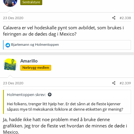
Sentralstyre
j
o
n
e
23 Des 2020
#2.338
r
Calavera er vel hodeskalle pynt som avbildet, som brukes i
:
feiringen av de dødes dag i Mexico?
R
Bjartemann
og
Holmentoppen
e
a
k
Amarillo
s
Norbrygg-medlem
j
o
n
e
23 Des 2020
#2.339
r
:
Holmentoppen skrev:
Hei folkens, trenger litt hjelp her. Er det sånn at de fleste kjenner
såpass mye til meksikansk folklore at denne etiketten gir mening?
Ja, hadde ikke hatt noe problem med å bruke denne
grafikken. Jeg tror de fleste vet hvordan de minnes de døde i
Mexico.