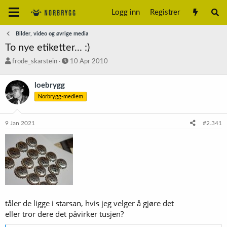
Logg inn
Registrer
Bilder, video og øvrige media
To nye etiketter... :)
T
S
frode_skarstein
10 Apr 2010
r
t
å
a
loebrygg
d
r
Norbrygg-medlem
s
t
t
d
a
a
9 Jan 2021
#2.341
r
t
t
o
e
r
tåler de ligge i starsan, hvis jeg velger å gjøre det
eller tror dere det påvirker tusjen?