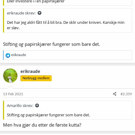
Eller investere i i en papirskjærer
erikraude skrev:
Det har jeg aldri fått til å bli bra. De sklir under kniven. Kanskje min
er sløv.
Stifting
og
papirskjærer fungerer som bare det.
R
erikraude
e
a
k
erikraude
s
Norbrygg-medlem
j
o
n
e
13 Feb 2021
#2.359
r
:
Amarillo skrev:
Stifting
og
papirskjærer fungerer som bare det.
Men hva gjør du etter de første kutta?