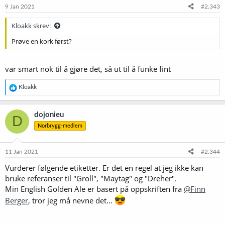
e
9 Jan 2021
#2.343
r
:
Kloakk skrev:
Prøve en kork først?
var smart nok til å gjøre det, så ut til å funke fint
R
Kloakk
e
a
k
dojonieu
D
s
Norbrygg-medlem
j
o
n
e
11 Jan 2021
#2.344
r
Vurderer følgende etiketter. Er det en regel at jeg ikke kan
:
bruke referanser til "Groll", "Maytag" og "Dreher".
Min English Golden Ale er basert på oppskriften fra
@Finn
Berger
, tror jeg må nevne det...