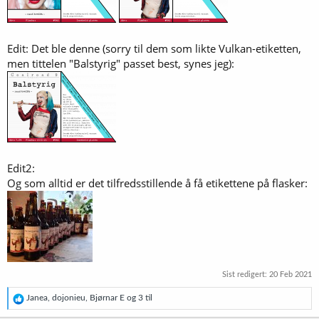
Edit: Det ble denne (sorry til dem som likte Vulkan-etiketten,
men tittelen "Balstyrig" passet best, synes jeg):
Edit2:
Og som alltid er det tilfredsstillende å få etikettene på flasker:
Sist redigert:
20 Feb 2021
R
Janea
,
dojonieu
,
Bjørnar E
og 3 til
e