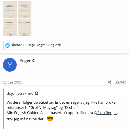
R
Bjørnar E
,
Sarge
,
YngveKL
og 2 til
e
a
k
YngveKL
Y
s
j
o
n
e
11 Jan 2021
#2.345
r
:
dojonieu skrev:
Vurderer følgende etiketter. Er det en regel at jeg ikke kan bruke
referanser til "Groll", "Maytag" og "Dreher".
Min English Golden Ale er basert på oppskriften fra
@Finn Berger
,
tror jeg må nevne det...