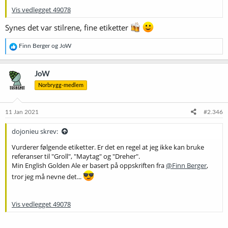
Vis vedlegget 49078
Synes det var stilrene, fine etiketter
R
Finn Berger
og
JoW
e
a
k
JoW
s
Norbrygg-medlem
j
o
n
e
11 Jan 2021
#2.346
r
:
dojonieu skrev:
Vurderer følgende etiketter. Er det en regel at jeg ikke kan bruke
referanser til "Groll", "Maytag" og "Dreher".
Min English Golden Ale er basert på oppskriften fra
@Finn Berger
,
tror jeg må nevne det...
Vis vedlegget 49078