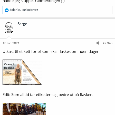
hadde jeg sluppet rødmerkingen ;-)
R
dojonieu
og
loebrygg
e
a
k
Sarge
s
j
o
n
e
13 Jan 2021
#2.348
r
Utkast til etikett for øl som skal flaskes om noen dager.
:
Edit: Som alltid tar etiketter seg bedre ut på flasker.