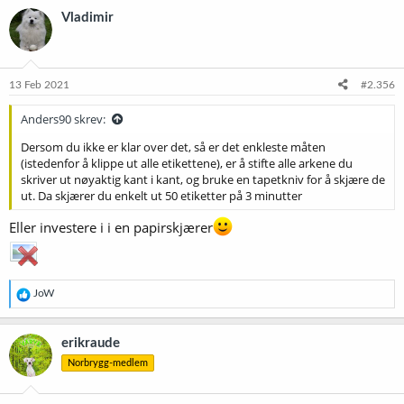
k
Vladimir
s
j
o
n
e
13 Feb 2021
#2.356
r
:
Anders90 skrev:
Dersom du ikke er klar over det, så er det enkleste måten
(istedenfor å klippe ut alle etikettene), er å stifte alle arkene du
skriver ut nøyaktig kant i kant, og bruke en tapetkniv for å skjære de
ut. Da skjærer du enkelt ut 50 etiketter på 3 minutter
Eller investere i i en papirskjærer
R
JoW
e
a
k
erikraude
s
Norbrygg-medlem
j
o
n