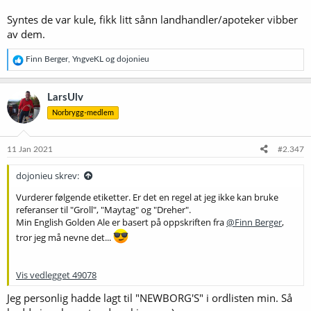
Syntes de var kule, fikk litt sånn landhandler/apoteker vibber
av dem.
R
Finn Berger
,
YngveKL
og
dojonieu
e
a
k
LarsUlv
s
Norbrygg-medlem
j
o
n
e
11 Jan 2021
#2.347
r
:
dojonieu skrev:
Vurderer følgende etiketter. Er det en regel at jeg ikke kan bruke
referanser til "Groll", "Maytag" og "Dreher".
Min English Golden Ale er basert på oppskriften fra
@Finn Berger
,
tror jeg må nevne det...
Vis vedlegget 49078
Jeg personlig hadde lagt til "NEWBORG'S" i ordlisten min. Så