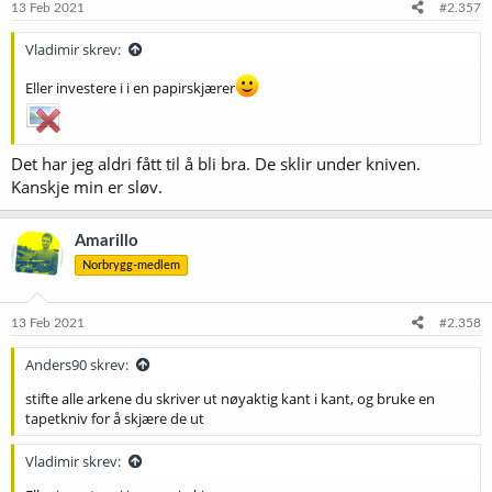
e
13 Feb 2021
#2.357
r
:
Vladimir skrev:
Eller investere i i en papirskjærer
Det har jeg aldri fått til å bli bra. De sklir under kniven.
Kanskje min er sløv.
Amarillo
Norbrygg-medlem
13 Feb 2021
#2.358
Anders90 skrev:
stifte alle arkene du skriver ut nøyaktig kant i kant, og bruke en
tapetkniv for å skjære de ut
Vladimir skrev: