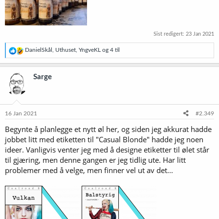
Sist redigert:
23 Jan 2021
R
DanielSkål
,
Uthuset
,
YngveKL
og 4 til
e
a
k
Sarge
s
j
o
n
e
16 Jan 2021
#2.349
r
Begynte å planlegge et nytt øl her, og siden jeg akkurat hadde
:
jobbet litt med etiketten til "Casual Blonde" hadde jeg noen
ideer. Vanligvis venter jeg med å designe etiketter til ølet står
til gjæring, men denne gangen er jeg tidlig ute. Har litt
problemer med å velge, men finner vel ut av det...