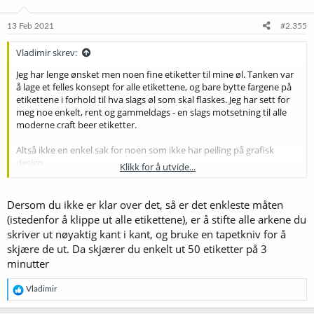
o
n
e
13 Feb 2021
#2.355
r
:
Vladimir skrev:
Jeg har lenge ønsket men noen fine etiketter til mine øl. Tanken var
å lage et felles konsept for alle etikettene, og bare bytte fargene på
etikettene i forhold til hva slags øl som skal flaskes. Jeg har sett for
meg noe enkelt, rent og gammeldags - en slags motsetning til alle
moderne craft beer etiketter.
Altså ikke en enkel sak for noen som ikke har peiling på grafisk
design.
Klikk for å utvide...
Men, endelig er jeg ferdig og fornøyd
. Så etikettene kommer til å
se omtrent sånn ut:
Dersom du ikke er klar over det, så er det enkleste måten
(istedenfor å klippe ut alle etikettene), er å stifte alle arkene du
Vis vedlegget 49756
Vis vedlegget 49757
skriver ut nøyaktig kant i kant, og bruke en tapetkniv for å
skjære de ut. Da skjærer du enkelt ut 50 etiketter på 3
Vis vedlegget 49758
Vis vedlegget 49759
minutter
R
Vladimir
e
a