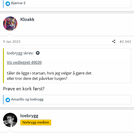
R
Bjørnar E
e
a
k
Kloakk
s
j
o
n
e
9 Jan 2021
#2.342
r
:
loebrygg skrev:
Vis vedlegget 49039
tåler de ligge i starsan, hvis jeg velger å gjøre det
eller tror dere det påvirker tusjen?
Prøve en kork først?
R
Amarillo
og
loebrygg
e
a
k
loebrygg
s
Norbrygg-medlem
j
o
n