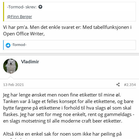
-Tormod- skrev:
@Finn Berger
Vi har pm'a. Men det enkle svaret er: Med tabellfunksjonen i
Open Office Writer,
R
-Tormod-
e
a
k
Vladimir
s
j
o
n
e
13 Feb 2021
#2.354
r
Jeg har lenge ønsket men noen fine etiketter til mine øl.
:
Tanken var å lage et felles konsept for alle etikettene, og bare
bytte fargene på etikettene i forhold til hva slags øl som skal
flaskes. Jeg har sett for meg noe enkelt, rent og gammeldags -
en slags motsetning til alle moderne craft beer etiketter.
Altså ikke en enkel sak for noen som ikke har peiling på