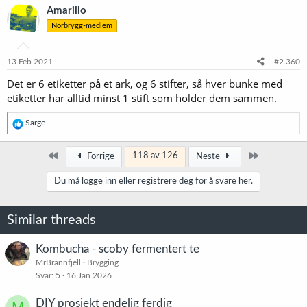
Amarillo
Norbrygg-medlem
13 Feb 2021
#2.360
Det er 6 etiketter på et ark, og 6 stifter, så hver bunke med
etiketter har alltid minst 1 stift som holder dem sammen.
R
Sarge
e
a
k
Først
Siste
118 av 126
Forrige
Neste
s
j
Du må logge inn eller registrere deg for å svare her.
o
n
e
Similar threads
r
:
Kombucha - scoby fermentert te
MrBrannfjell
Brygging
Svar
5
16 Jan 2026
DIY prosjekt endelig ferdig