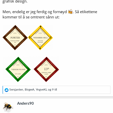
grafisk design.
Men, endelig er jeg ferdig og fornøyd
. Så etikettene
kommer til å se omtrent sånn ut:
R
Sersjanten
,
BirgerA
,
YngveKL
og 9 til
e
a
k
Anders90
s
j