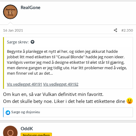
a
k
RealGone
s
j
o
n
e
16 Jan 2021
#2.350
r
:
Sarge skrev:
Begynte å planlegge et nytt øl her, og siden jeg akkurat hadde
jobbet litt med etiketten til "Casual Blonde" hadde jeg noen ideer.
Vanligvis venter jeg med å designe etiketter til ølet står til gjæring,
men denne gangen er jeg tidlig ute. Har litt problemer med å velge,
men finner vel ut av det...
Vis vedlegget 49191
Vis vedlegget 49192
Om kun en, så var Vulkan definitivt min favoritt.
Om det skulle bety noe. Liker i det hele tatt etikettene dine
R
Sarge
og
dojonieu
e
a
k
OddK
O
s
Norbrygg-medlem