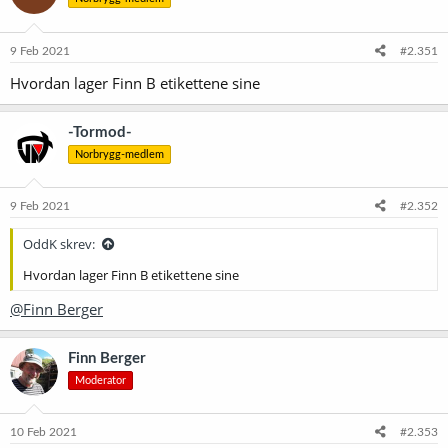
j
o
n
e
9 Feb 2021
#2.351
r
Hvordan lager Finn B etikettene sine
:
-Tormod-
Norbrygg-medlem
9 Feb 2021
#2.352
OddK skrev:
Hvordan lager Finn B etikettene sine
@Finn Berger
Finn Berger
Moderator
10 Feb 2021
#2.353