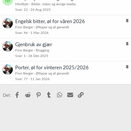
M
Mortbjer
Bilder, video og øvrige media
Svar
23
24 Aug 2025
Engelsk bitter, øl for våren 2026
l
Finn Berger
Øltyper og øl generelt
Svar
46
1 Mar 2026
i
s
Gjenbruk av gjær
t
l
Finn Berger
Brygging
r
Svar
1
26 Des 2025
i
e
s
t
Porter, øl for vinteren 2025/2026
t
l
Finn Berger
Øltyper og øl generelt
r
Svar
77
11 Jan 2026
i
e
s
t
t
Facebook
Reddit
Pinterest
Tumblr
WhatsApp
E-post
Link
Del:
r
e
t