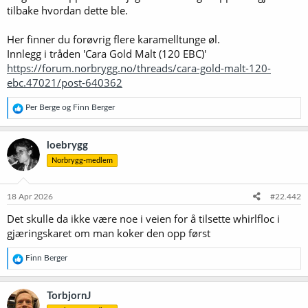
tilbake hvordan dette ble.
Her finner du forøvrig flere karamelltunge øl.
Innlegg i tråden 'Cara Gold Malt (120 EBC)'
https://forum.norbrygg.no/threads/cara-gold-malt-120-
ebc.47021/post-640362
R
Per Berge
og
Finn Berger
e
a
k
loebrygg
s
Norbrygg-medlem
j
o
n
e
18 Apr 2026
#22.442
r
Det skulle da ikke være noe i veien for å tilsette whirlfloc i
:
gjæringskaret om man koker den opp først
R
Finn Berger
e
a
k
TorbjornJ
s