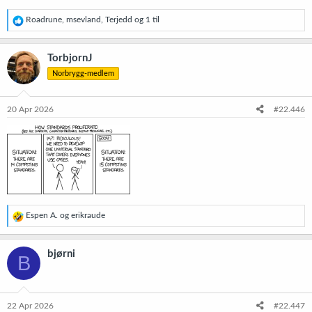
R
Roadrune
,
msevland
,
Terjedd
og 1 til
e
a
k
TorbjornJ
s
Norbrygg-medlem
j
o
n
e
20 Apr 2026
#22.446
r
:
R
Espen A.
og
erikraude
e
a
k
bjørni
B
s
j
o
n
e
22 Apr 2026
#22.447