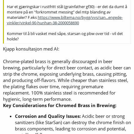
Har et gjæringskar i rustfritt stål (grainfather gf30) - er det da dumt å
montere på en "forkrommet messing" del mtp blanding av
materialer? F.eks
https://www.biltema.no/bygg/vvs/san...engede-
vinkler/vinkel-90-hunhan-38-2000058690
Kommer til å bli vasket med såpe, starsan og pbw over tid - vil det
holde?
Kjapp konsultasjon med AI:
Chrome-plated brass is generally discouraged in beer
brewing, particularly for direct beer contact, as acidic beer can
strip the chrome, exposing underlying brass, causing pitting,
and producing off-flavors. While cheaper than stainless steel,
the plating flakes over time, requiring premature
replacement. 100% stainless steel is recommended for
hygienic, long-term performance.
Key Considerations for Chromed Brass in Brewing:
Corrosion and Quality Issues:
Acidic beer or strong
sanitizers (like StarSan) can destroy the chrome finish on
brass components, leading to corrosion and potential,