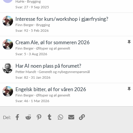
HaHe
Brygging
Svar
27
9 Sep 2025
Interesse for kurs/workshop i gjærfrysing?
Finn Berger
Brygging
Svar
92
5 Feb 2026
Cream Ale, øl for sommeren 2026
l
Finn Berger
Øltyper og øl generelt
Svar
5
3 Aug 2026
i
s
Har AI noen plass på forumet?
t
Petter Mandt
Generelt og nybegynnerspørsmål
r
Svar
82
31 Jan 2026
e
t
Engelsk bitter, øl for våren 2026
l
Finn Berger
Øltyper og øl generelt
Svar
46
1 Mar 2026
i
s
t
Facebook
Reddit
Pinterest
Tumblr
WhatsApp
E-post
Link
Del:
r
e
t