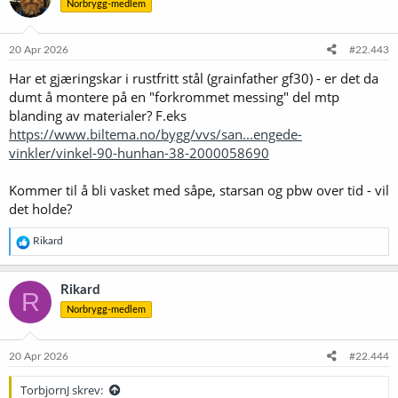
Norbrygg-medlem
j
o
n
e
20 Apr 2026
#22.443
r
Har et gjæringskar i rustfritt stål (grainfather gf30) - er det da
:
dumt å montere på en "forkrommet messing" del mtp
blanding av materialer? F.eks
https://www.biltema.no/bygg/vvs/san...engede-
vinkler/vinkel-90-hunhan-38-2000058690
Kommer til å bli vasket med såpe, starsan og pbw over tid - vil
det holde?
R
Rikard
e
a
k
Rikard
R
s
Norbrygg-medlem
j
o
n
e
20 Apr 2026
#22.444
r
:
TorbjornJ skrev: