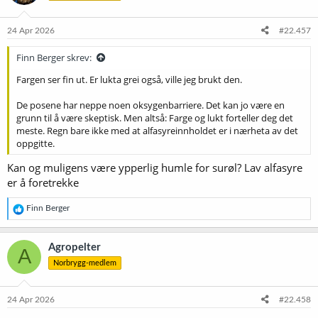
o
n
e
24 Apr 2026
#22.457
r
:
Finn Berger skrev:
Fargen ser fin ut. Er lukta grei også, ville jeg brukt den.
De posene har neppe noen oksygenbarriere. Det kan jo være en
grunn til å være skeptisk. Men altså: Farge og lukt forteller deg det
meste. Regn bare ikke med at alfasyreinnholdet er i nærheta av det
oppgitte.
Kan og muligens være ypperlig humle for surøl? Lav alfasyre
er å foretrekke
R
Finn Berger
e
a
k
Agropelter
A
s
Norbrygg-medlem
j
o
n
e
24 Apr 2026
#22.458
r