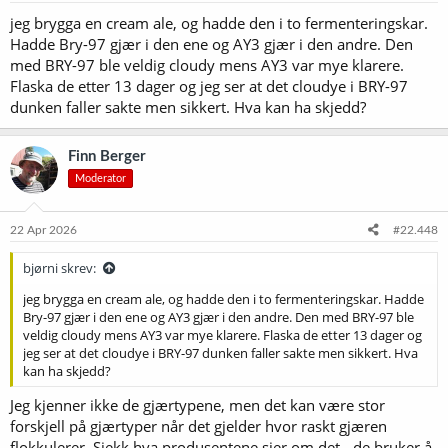
r
jeg brygga en cream ale, og hadde den i to fermenteringskar.
:
Hadde Bry-97 gjær i den ene og AY3 gjær i den andre. Den
med BRY-97 ble veldig cloudy mens AY3 var mye klarere.
Flaska de etter 13 dager og jeg ser at det cloudye i BRY-97
dunken faller sakte men sikkert. Hva kan ha skjedd?
Finn Berger
Moderator
22 Apr 2026
#22.448
bjørni skrev:
jeg brygga en cream ale, og hadde den i to fermenteringskar. Hadde
Bry-97 gjær i den ene og AY3 gjær i den andre. Den med BRY-97 ble
veldig cloudy mens AY3 var mye klarere. Flaska de etter 13 dager og
jeg ser at det cloudye i BRY-97 dunken faller sakte men sikkert. Hva
kan ha skjedd?
Jeg kjenner ikke de gjærtypene, men det kan være stor
forskjell på gjærtyper når det gjelder hvor raskt gjæren
flokkulerer. Sjekk hva produsentene sier om det - de bruker å