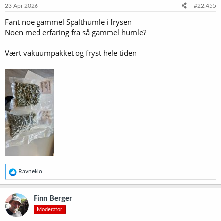
23 Apr 2026
#22.455
Fant noe gammel Spalthumle i frysen
Noen med erfaring fra så gammel humle?
Vært vakuumpakket og fryst hele tiden
R
Ravneklo
e
a
k
Finn Berger
s
Moderator
j
o