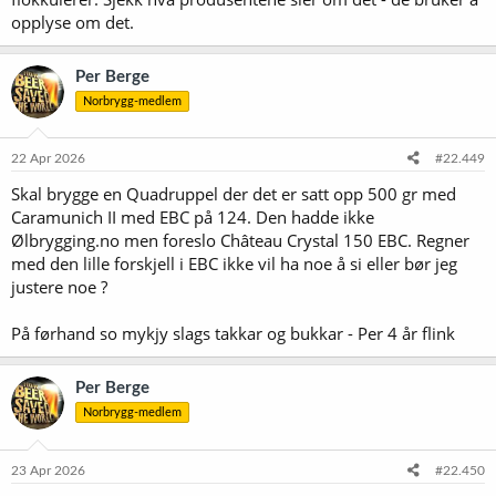
opplyse om det.
Per Berge
Norbrygg-medlem
22 Apr 2026
#22.449
Skal brygge en Quadruppel der det er satt opp 500 gr med
Caramunich II med EBC på 124. Den hadde ikke
Ølbrygging.no men foreslo Château Crystal 150 EBC. Regner
med den lille forskjell i EBC ikke vil ha noe å si eller bør jeg
justere noe ?
På førhand so mykjy slags takkar og bukkar - Per 4 år flink
Per Berge
Norbrygg-medlem
23 Apr 2026
#22.450