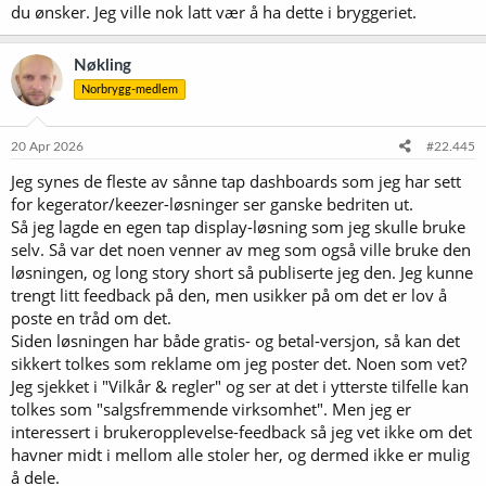
du ønsker. Jeg ville nok latt vær å ha dette i bryggeriet.
Nøkling
Norbrygg-medlem
20 Apr 2026
#22.445
Jeg synes de fleste av sånne tap dashboards som jeg har sett
for kegerator/keezer-løsninger ser ganske bedriten ut.
Så jeg lagde en egen tap display-løsning som jeg skulle bruke
selv. Så var det noen venner av meg som også ville bruke den
løsningen, og long story short så publiserte jeg den. Jeg kunne
trengt litt feedback på den, men usikker på om det er lov å
poste en tråd om det.
Siden løsningen har både gratis- og betal-versjon, så kan det
sikkert tolkes som reklame om jeg poster det. Noen som vet?
Jeg sjekket i "Vilkår & regler" og ser at det i ytterste tilfelle kan
tolkes som "salgsfremmende virksomhet". Men jeg er
interessert i brukeropplevelse-feedback så jeg vet ikke om det
havner midt i mellom alle stoler her, og dermed ikke er mulig
å dele.