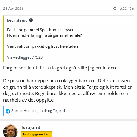
n
e
23 Apr 2026
#22.456
r
:
Jædr skrev:
Fant noe gammel Spalthumle i frysen
Noen med erfaring fra så gammel humle?
Vært vakuumpakket og fryst hele tiden
Vis vedlegget 77523
Fargen ser fin ut. Er lukta grei også, ville jeg brukt den.
De posene har neppe noen oksygenbarriere. Det kan jo være
en grunn til å være skeptisk. Men altså: Farge og lukt forteller
deg det meste. Regn bare ikke med at alfasyreinnholdet er i
nærheta av det oppgitte.
R
Steinar Huneide
,
Jædr
og
Terjedd
e
a
k
TorbjornJ
s
Norbrygg-medlem
j