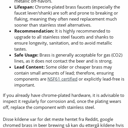
metallic off-flavors.
Lifespan:
Chrome-plated brass faucets (especially the
faucet lever/shank) are soft and prone to breaking or
flaking, meaning they often need replacement much
sooner than stainless steel alternatives.
Recommendation:
It is highly recommended to
upgrade to all stainless steel faucets and shanks to
ensure longevity, sanitation, and to avoid metallic
tastes.
Safe Usage:
Brass is generally acceptable for gas (CO2)
lines, as it does not contact the beer and is strong.
Lead Content:
Some older or cheaper brass may
contain small amounts of lead; therefore, ensuring
components are
NSF61 certified
or explicitly lead-free is
important.
If you already have chrome-plated hardware, it is advisable to
inspect it regularly for corrosion and, once the plating wears
off, replace the component with stainless steel.
Disse kildene var for det meste hentet fra Reddit, google
chromed brass in beer brewing så kan du ettergå kildene hvis