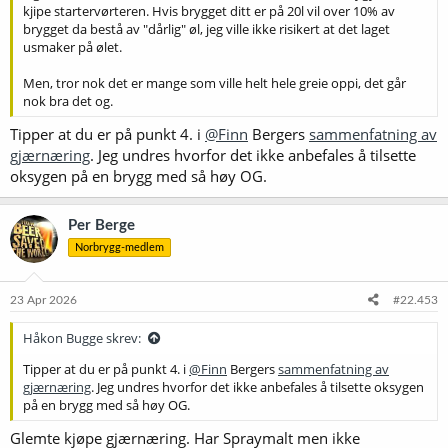
kjipe startervørteren. Hvis brygget ditt er på 20l vil over 10% av
brygget da bestå av "dårlig" øl, jeg ville ikke risikert at det laget
usmaker på ølet.
Men, tror nok det er mange som ville helt hele greie oppi, det går
nok bra det og.
Tipper at du er på punkt 4. i
@Finn
Bergers
sammenfatning av
gjærnæring
. Jeg undres hvorfor det ikke anbefales å tilsette
oksygen på en brygg med så høy OG.
Per Berge
Norbrygg-medlem
23 Apr 2026
#22.453
Håkon Bugge skrev:
Tipper at du er på punkt 4. i
@Finn
Bergers
sammenfatning av
gjærnæring
. Jeg undres hvorfor det ikke anbefales å tilsette oksygen
på en brygg med så høy OG.
Glemte kjøpe gjærnæring. Har Spraymalt men ikke