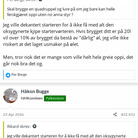
Skal brygge en quadruppel og lure på om jeg bare kan helle
ferskgjæret oppi uten no anna styr ?
Jeg ville dekantert starteren for å ikke få med alt den
oksygynerte kjipe startervørteren. Hvis brygget ditt er på 20l
vil over 10% av brygget da bestå av "dårlig" øl, jeg ville ikke
risikert at det laget usmaker på ølet.
Men, tror nok det er mange som ville helt hele greie oppi, det
går nok bra det og.
R
Per Berge
e
a
k
Håkon Bugge
s
NMKomiteen
Fylkesstyre
j
o
n
e
23 Apr 2026
#22.452
r
:
Rikard skrev:
Jeg ville dekantert starteren for å ikke få med alt den oksygynerte