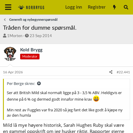
Logg inn
Registrer
Generelt og nybegynnerspørsmål
Tråden for dumme spørsmål.
T
S
1Morten
23 Sep 2014
r
t
å
a
Kold Brygg
d
r
Moderator
s
t
t
d
a
a
16 Apr 2026
#22.441
r
t
t
o
Per Berge skrev:
e
r
Ser att British Mild skal normalt ligge på 3 - 3,5 % ABV. Heldigvis er
denne på 6 % og dermed godt innafor mine krav
Min rest av Fuggles var fra 2020 så jeg fant det like godt å kjøpe ny
av den humla
Mild lå mye høyere historisk, Sarah Hughes Ruby skal være
en gammel oppskrift om jeg husker riktig. Rapporter gjerne