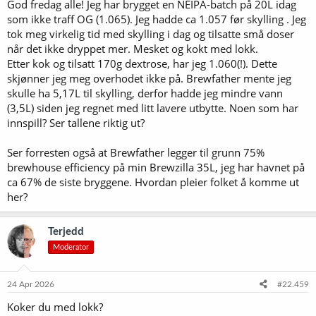
God fredag alle! Jeg har brygget en NEIPA-batch på 20L idag
:
som ikke traff OG (1.065). Jeg hadde ca 1.057 før skylling . Jeg
tok meg virkelig tid med skylling i dag og tilsatte små doser
når det ikke dryppet mer. Mesket og kokt med lokk.
Etter kok og tilsatt 170g dextrose, har jeg 1.060(!). Dette
skjønner jeg meg overhodet ikke på. Brewfather mente jeg
skulle ha 5,17L til skylling, derfor hadde jeg mindre vann
(3,5L) siden jeg regnet med litt lavere utbytte. Noen som har
innspill? Ser tallene riktig ut?
Ser forresten også at Brewfather legger til grunn 75%
brewhouse efficiency på min Brewzilla 35L, jeg har havnet på
ca 67% de siste bryggene. Hvordan pleier folket å komme ut
her?
Terjedd
Moderator
24 Apr 2026
#22.459
Koker du med lokk?