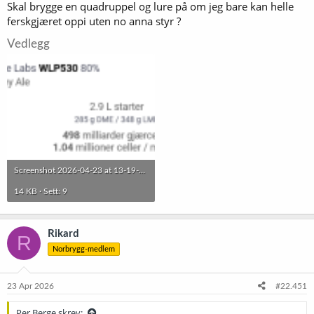
Skal brygge en quadruppel og lure på om jeg bare kan helle
ferskgjæret oppi uten no anna styr ?
Vedlegg
Screenshot 2026-04-23 at 13-19-29 Brewfather.png
14 KB · Sett: 9
Rikard
R
Norbrygg-medlem
23 Apr 2026
#22.451
Per Berge skrev: