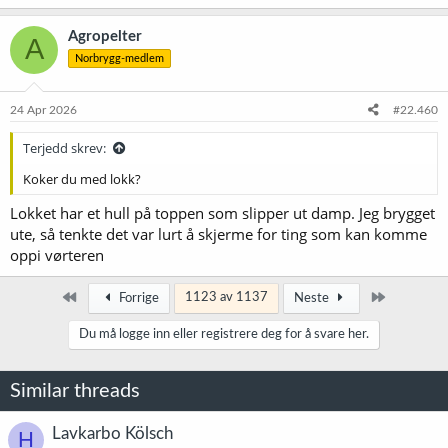
Agropelter
A
Norbrygg-medlem
24 Apr 2026
#22.460
Terjedd skrev:
Koker du med lokk?
Lokket har et hull på toppen som slipper ut damp. Jeg brygget
ute, så tenkte det var lurt å skjerme for ting som kan komme
oppi vørteren
Først
Siste
1123 av 1137
Forrige
Neste
Du må logge inn eller registrere deg for å svare her.
Similar threads
Lavkarbo Kölsch
H