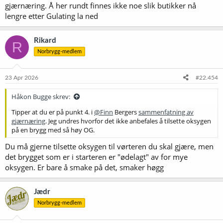
gjærnæring. Å her rundt finnes ikke noe slik butikker nå
lengre etter Gulating la ned
Rikard
R
Norbrygg-medlem
23 Apr 2026
#22.454
Håkon Bugge skrev:
Tipper at du er på punkt 4. i
@Finn
Bergers
sammenfatning av
gjærnæring
. Jeg undres hvorfor det ikke anbefales å tilsette oksygen
på en brygg med så høy OG.
Du må gjerne tilsette oksygen til vørteren du skal gjære, men
det brygget som er i starteren er "ødelagt" av for mye
oksygen. Er bare å smake på det, smaker høgg
Jædr
Norbrygg-medlem