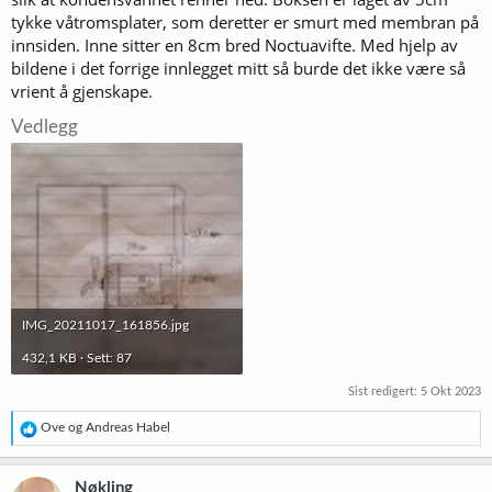
tykke våtromsplater, som deretter er smurt med membran på
innsiden. Inne sitter en 8cm bred Noctuavifte. Med hjelp av
bildene i det forrige innlegget mitt så burde det ikke være så
vrient å gjenskape.
Vedlegg
IMG_20211017_161856.jpg
432,1 KB · Sett: 87
Sist redigert:
5 Okt 2023
R
Ove
og
Andreas Habel
e
a
k
Nøkling