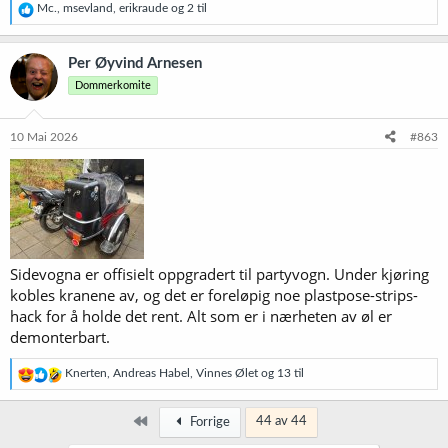
R
Mc.
,
msevland
,
erikraude
og 2 til
e
a
k
Per Øyvind Arnesen
s
Dommerkomite
j
o
n
e
10 Mai 2026
#863
r
:
Sidevogna er offisielt oppgradert til partyvogn. Under kjøring
kobles kranene av, og det er foreløpig noe plastpose-strips-
hack for å holde det rent. Alt som er i nærheten av øl er
demonterbart.
R
Knerten
,
Andreas Habel
,
Vinnes Ølet
og 13 til
e
a
k
Først
44 av 44
Forrige
s