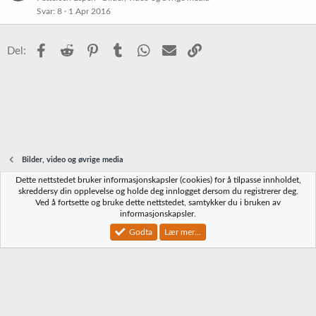
Svar
8
1 Apr 2016
Facebook
Reddit
Pinterest
Tumblr
WhatsApp
E-post
Link
Del:
Bilder, video og øvrige media
Dette nettstedet bruker informasjonskapsler (cookies) for å tilpasse innholdet,
Norbrygg-default
skreddersy din opplevelse og holde deg innlogget dersom du registrerer deg.
Ved å fortsette og bruke dette nettstedet, samtykker du i bruken av
Kontakt oss
Vilkår og regler
Personvernregler
Hjelp
Hjem
R
informasjonskapsler.
S
S
Godta
Lær mer...
®
Community platform by XenForo
© 2010-2023 XenForo Ltd.