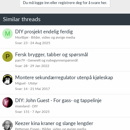
j
Du må logge inn eller registrere deg for å svare her.
o
n
e
Similar threads
r
:
DIY prosjekt endelig ferdig
M
Mortbjer
Bilder, video og øvrige media
Svar
23
24 Aug 2025
Fersk brygger, tabber og spørsmål
P
pan79
Generelt og nybegynnerspørsmål
Svar
28
29 Jan 2022
Montere sekundærregulator utenpå kjøleskap
Miguel
Utstyr
Svar
14
21 Mai 2017
DIY: John Guest - For gass- og tappelinje
msevland
DIY
Svar
151
7 Apr 2025
Keezer kina kraner og slange lengder
Pettersen Espen
Bilder, video og øvrige media