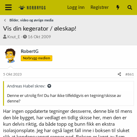
Logg inn
Registrer
Bilder, video og øvrige media
Vis din kegerator / øleskap!
T
S
Knut_E
16 Okt 2009
r
t
å
a
RobertG
d
r
Norbrygg-medlem
s
t
t
d
a
a
5 Okt 2023
#861
r
t
t
o
Andreas Habel skrev:
e
r
Denne er utrolig fin! Du har ikke tilfeldigvis en tegning/skisse av
denne?
Har ingen oppdaterte tegninger dessverre, denne ble til mens
den ble bygget, har vedlagt en tidlig skisse her, men den er
kun delvis riktig, da både topp og bunn fikk en ekstra
isolasjonsplate. Jeg har også laget fall inne i boksen til sluket
slik at kondensvannet renner ned. Boksen er laget av 5cm