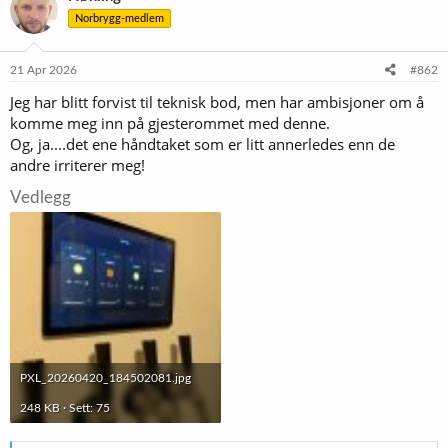
s
Norbrygg-medlem
j
o
n
e
21 Apr 2026
#862
r
Jeg har blitt forvist til teknisk bod, men har ambisjoner om å
:
komme meg inn på gjesterommet med denne.
Og, ja....det ene håndtaket som er litt annerledes enn de
andre irriterer meg!
Vedlegg
PXL_20260420_184502081.jpg
248 KB · Sett: 75