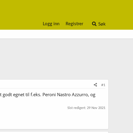
Logg inn
Registrer
Søk
#1
lt godt egnet til f.eks. Peroni Nastro Azzurro, og
Sist redigert:
29 Nov 2021