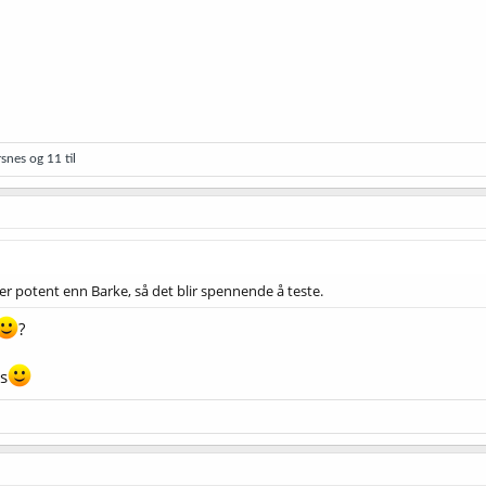
rsnes
og 11 til
er potent enn Barke, så det blir spennende å teste.
?
ls