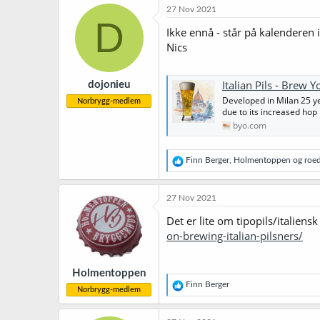
27 Nov 2021
D
Ikke ennå - står på kalenderen i
Nics
Italian Pils - Brew
dojonieu
Developed in Milan 25 y
Norbrygg-medlem
due to its increased hop
byo.com
R
Finn Berger
,
Holmentoppen
og
roe
e
a
k
27 Nov 2021
s
j
Det er lite om tipopils/italiens
o
on-brewing-italian-pilsners/
n
e
r
Holmentoppen
:
R
Finn Berger
Norbrygg-medlem
e
a
k