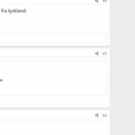
#4
 fra tyskland.
#5
e.
#6