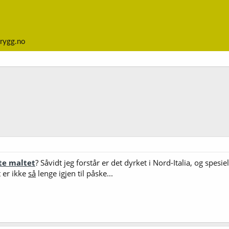
rygg.no
te maltet
? Såvidt jeg forstår er det dyrket i Nord-Italia, og spesie
 er ikke
så
lenge igjen til påske...