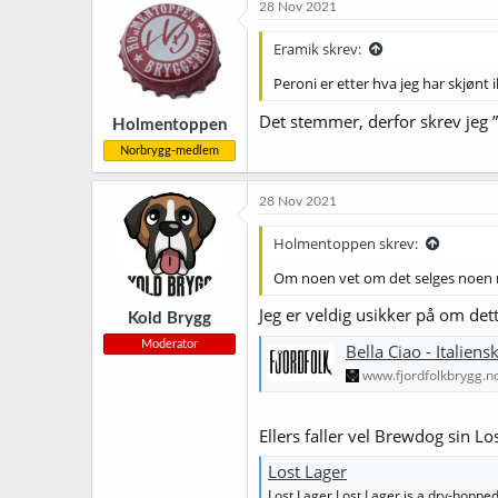
k
28 Nov 2021
s
j
Eramik skrev:
o
n
Peroni er etter hva jeg har skjønt 
e
r
Det stemmer, derfor skrev jeg ”
Holmentoppen
:
Norbrygg-medlem
28 Nov 2021
Holmentoppen skrev:
Om noen vet om det selges noen mod
Jeg er veldig usikker på om dett
Kold Brygg
Moderator
Bella Ciao - Italien
www.fjordfolkbrygg.n
Ellers faller vel Brewdog sin Lo
Lost Lager
Lost Lager Lost Lager is a dry-hopped