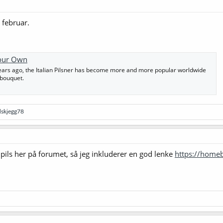
 februar.
 Your Own
ears ago, the Italian Pilsner has become more and more popular worldwide
 bouquet.
dskjegg78
k pils her på forumet, så jeg inkluderer en god lenke
https://home