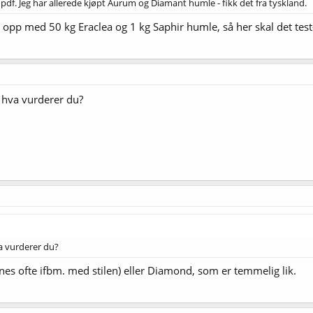
i pdf. Jeg har allerede kjøpt Aurum og Diamant humle - fikk det fra tyskland.
t opp med 50 kg Eraclea og 1 kg Saphir humle, så her skal det tes
- hva vurderer du?
va vurderer du?
es ofte ifbm. med stilen) eller Diamond, som er temmelig lik.