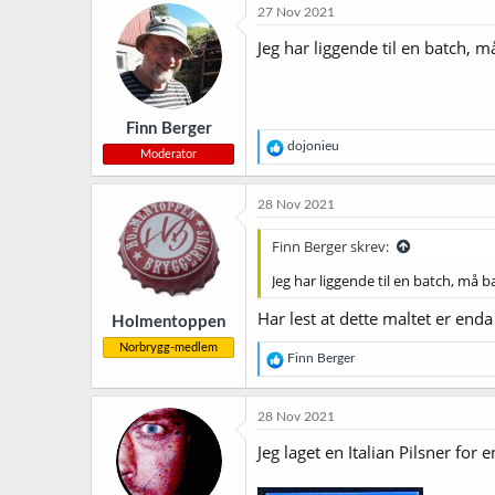
27 Nov 2021
Jeg har liggende til en batch, 
Finn Berger
R
dojonieu
Moderator
e
a
k
28 Nov 2021
s
j
Finn Berger skrev:
o
n
Jeg har liggende til en batch, må 
e
r
Har lest at dette maltet er end
Holmentoppen
:
Norbrygg-medlem
R
Finn Berger
e
a
k
28 Nov 2021
s
j
Jeg laget en Italian Pilsner for
o
n