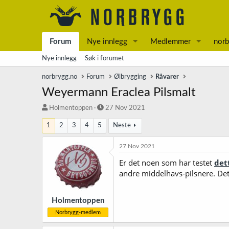
Forum
Nye innlegg
Medlemmer
norb
Nye innlegg
Søk i forumet
norbrygg.no
Forum
Ølbrygging
Råvarer
Weyermann Eraclea Pilsmalt
T
S
Holmentoppen
27 Nov 2021
r
t
1
2
3
4
5
Neste
å
a
d
r
s
t
27 Nov 2021
t
d
Er det noen som har testet
det
a
a
andre middelhavs-pilsnere. Det
r
t
t
o
e
r
Holmentoppen
Norbrygg-medlem