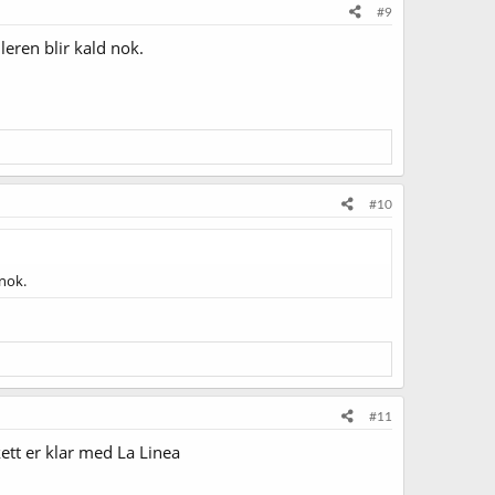
#9
leren blir kald nok.
#10
 nok.
#11
kett er klar med La Linea