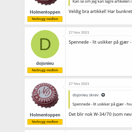
Kan se om jeg kan lagre artikelen 
Veldig bra artikkel! Har bunkre
Holmentoppen
Norbrygg-medlem
27 Nov 2021
D
Spennede - lit usikker på gjær 
dojonieu
Norbrygg-medlem
27 Nov 2021
dojonieu skrev:
Spennede - lit usikker på gjær - h
Det blir nok W-34/70 (som nevn
Holmentoppen
Norbrygg-medlem