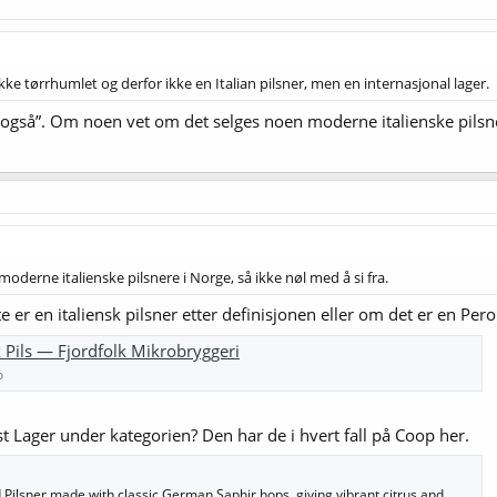
ikke tørrhumlet og derfor ikke en Italian pilsner, men en internasjonal lager.
også”. Om noen vet om det selges noen moderne italienske pilsner
erne italienske pilsnere i Norge, så ikke nøl med å si fra.
e er en italiensk pilsner etter definisjonen eller om det er en Pero
sk Pils — Fjordfolk Mikrobryggeri
o
st Lager under kategorien? Den har de i hvert fall på Coop her.
 Pilsner made with classic German Saphir hops, giving vibrant citrus and