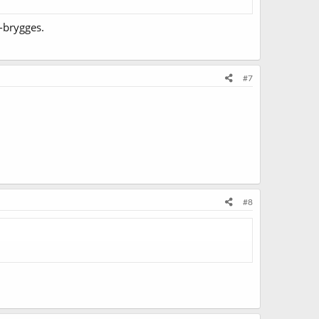
t-brygges.
#7
#8