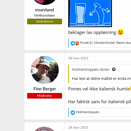
e
r
msevland
:
NMKomiteen
Sentralstyre
beklager lav oppløsning
R
Frode:D
,
MortenSickel
,
Børre Au
e
a
k
28 Nov 2021
s
j
Holmentoppen skrev:
o
n
Har lest at dette maltet er enda m
e
r
Finnes vel ikke italiensk humle
Finn Berger
:
Moderator
Har faktisk sans for italiensk pi
R
Holmentoppen
e
a
k
28 Nov 2021
s