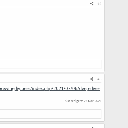
#2
#3
brewingdiy.beer/index.php/2021/07/06/deep-dive-
Sist redigert:
27 Nov 2021