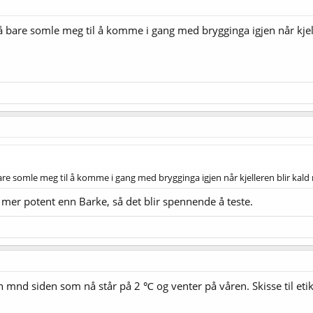
må bare somle meg til å komme i gang med brygginga igjen når kjel
bare somle meg til å komme i gang med brygginga igjen når kjelleren blir kald
a mer potent enn Barke, så det blir spennende å teste.
 en mnd siden som nå står på 2 ℃ og venter på våren. Skisse til eti