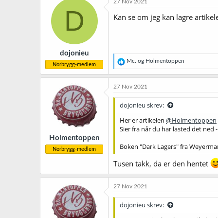
27 Nov 2021
s
D
j
Kan se om jeg kan lagre artikel
o
n
e
r
dojonieu
:
R
Mc.
og
Holmentoppen
Norbrygg-medlem
e
a
k
27 Nov 2021
s
j
dojonieu skrev:
o
n
Her er artikelen
@Holmentoppen
e
Sier fra når du har lasted det ned - 
r
Holmentoppen
:
Boken "Dark Lagers" fra Weyermann
Norbrygg-medlem
Tusen takk, da er den hentet
27 Nov 2021
dojonieu skrev: