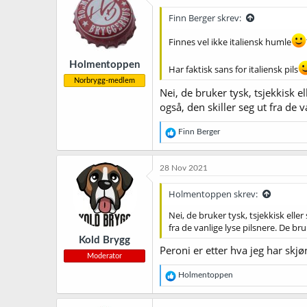
j
Finn Berger skrev:
o
n
Finnes vel ikke italiensk humle
e
r
Holmentoppen
:
Har faktisk sans for italiensk pils
Norbrygg-medlem
Nei, de bruker tysk, tsjekkisk 
også, den skiller seg ut fra de
R
Finn Berger
e
a
k
28 Nov 2021
s
j
Holmentoppen skrev:
o
n
Nei, de bruker tysk, tsjekkisk ell
e
fra de vanlige lyse pilsnere. De 
r
Kold Brygg
:
Peroni er etter hva jeg har skjø
Moderator
R
Holmentoppen
e
a