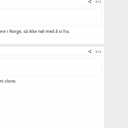
#15
e i Norge, så ikke nøl med å si fra.
#16
ni clone.