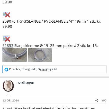
39,90
259070 TRYKKSLANGE / PVC-SLANGE 3/4" 19mm 1 stk. kr.
99,90
61853
Slangeklemme Ø 19–25 mm pakke à 2 stk. kr. 15,-
R
Preacher
,
Chrisgunde
,
Gggggg
og 2 til
e
a
k
nordhagen
s
j
o
n
e
12 Okt 2016
#95
r
Smart. Men husk at ved gjentatt bruk der temperaturen
: