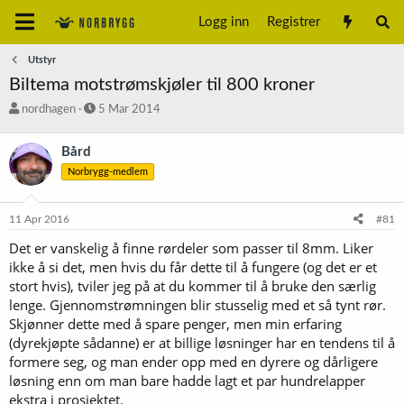
Logg inn
Registrer
Utstyr
Biltema motstrømskjøler til 800 kroner
T
S
nordhagen
5 Mar 2014
r
t
å
a
Bård
d
r
Norbrygg-medlem
s
t
t
d
a
a
11 Apr 2016
#81
r
t
t
o
Det er vanskelig å finne rørdeler som passer til 8mm. Liker
e
ikke å si det, men hvis du får dette til å fungere (og det er et
r
stort hvis), tviler jeg på at du kommer til å bruke den særlig
lenge. Gjennomstrømningen blir stusselig med et så tynt rør.
Skjønner dette med å spare penger, men min erfaring
(dyrekjøpte sådanne) er at billige løsninger har en tendens til å
formere seg, og man ender opp med en dyrere og dårligere
løsning enn om man bare hadde lagt et par hundrelapper
ekstra i prosjektet.