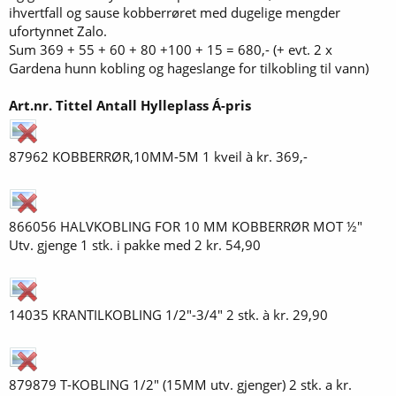
15423
26,90
4
107,60
gjenger
ihvertfall og sause kobberrøret med dugelige mengder
ufortynnet Zalo.
T-rør med 1/2" innv. gjenger
17269
39,90
2
79,80
Sum 369 + 55 + 60 + 80 +100 + 15 = 680,- (+ evt. 2 x
Krantilkobling, alu med 1/2" (+
14035
26,90
2
53,80
Gardena hunn kobling og hageslange for tilkobling til vann)
3/4") innv. gjenger
Buntebånd ("strips") 152 x 4,5
24391
39,90
1
39,90
Art.nr.
Tittel
Antall
Hylleplass
Á-pris
mm
Gjengeteip
86826
16,90
1
16,90
Slangeklemmer 19-25 mm (2
87962 KOBBERRØR,10MM-5M 1 kveil à kr. 369,-
61853
9,90
1
9,90
stk.)
O-ring- og pakningssett
14026
16,90
1
16,90
Totalt
843,40
866056 HALVKOBLING FOR 10 MM KOBBERRØR MOT ½"
Utv. gjenge 1 stk. i pakke med 2 kr. 54,90
14035 KRANTILKOBLING 1/2"-3/4" 2 stk. à kr. 29,90
879879 T-KOBLING 1/2" (15MM utv. gjenger) 2 stk. a kr.