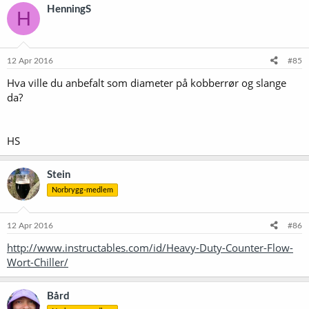
HenningS
H
12 Apr 2016
#85
Hva ville du anbefalt som diameter på kobberrør og slange
da?
HS
Stein
Norbrygg-medlem
12 Apr 2016
#86
http://www.instructables.com/id/Heavy-Duty-Counter-Flow-
Wort-Chiller/
Bård