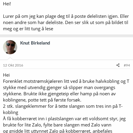
og termometer på utløpet strengt tatt ikke er nødvendig for å få
Hei!
den til å funke. Det samme gjelder hageslangetilkoblinger inn og ut
av kjøleren og slange mellom kjele og kjøler. Jeg hadde mye av dette
Lurer på om jeg kan plage deg til å poste delelisten igjen. Eller
liggende fra før. Hvis man sammenligner med prisen på en ferdig, ny
noen andre som har deleliste. Den ser slik ut som på bildet til
motstrømskjøler, må man huske på at man også trenger disse
meg og er litt tung å lese
delene til disse.
Et poeng er tettinga mellom T-leddene og kobberrøret på endene.
Knut Birkeland
Dette slet jeg litt med å få til, men løsninga ble til slutt å bruke 1/2" 
1/4" reduksjonsnipler med en O-ring inni. Finn en O-ring som passer
inni den største siden av nippelen og press den helt inn før du trer
nippelen på kobberrøret og skrur den fast i T-leddet med
gjengeteip. Resten er vel ganske selvforklarende.
12 Okt 2016
#94
Hei
Del
Artikkelnr
Pris
Antall
Sum
Forenklet motstrømskjøleren litt ved å bruke halvkobling og T
5m 19 mm armert
stykke med utvendig gjenger så slipper man overgangs
259070
89,90
1
89,90
trykkluftslange
stykkene. Brukte ikke gjengeteip eller hamp på noen av
5m 10 mm mykt kobberrør
87962
329,00
1
329,00
koblingene, potte tett på første forsøk.
Slangenippel med 1/2" utv.
2 stk. slangeklemmer for å tette slangen som tres inn på T-
17260
29,90
1
29,90
gjenger for 12 mm slange
kobling
Å få kobberrøret inn i plastslangen var ett voldsomt styr, jeg
Reduksjonsnippel fra 1/2" utv.
15406
34,90
2
69,80
til 1/4" innv. gjenger
brukte for lite Zalo, fylte bare slangen med Zalo vann
og gnidde litt uttynnet Zalo på kobberrøret, anbefales
Skjøtenippel med 1/2" utv.