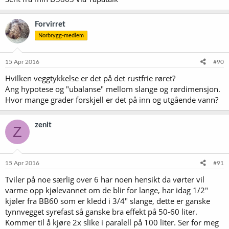
Forvirret
Norbrygg-medlem
15 Apr 2016
#90
Hvilken veggtykkelse er det på det rustfrie røret?
Ang hypotese og "ubalanse" mellom slange og rørdimensjon.
Hvor mange grader forskjell er det på inn og utgående vann?
zenit
Z
15 Apr 2016
#91
Tviler på noe særlig over 6 har noen hensikt da vørter vil
varme opp kjølevannet om de blir for lange, har idag 1/2"
kjøler fra BB60 som er kledd i 3/4" slange, dette er ganske
tynnvegget syrefast så ganske bra effekt på 50-60 liter.
Kommer til å kjøre 2x slike i paralell på 100 liter. Ser for meg