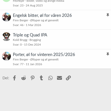
Mortbjer
Bilder, video og øvrige media
Svar
23
24 Aug 2025
Engelsk bitter, øl for våren 2026
l
Finn Berger
Øltyper og øl generelt
Svar
46
1 Mar 2026
i
s
Triple og Quad IPA
t
Kold Brygg
Brygging
r
Svar
0
15 Des 2024
e
t
Porter, øl for vinteren 2025/2026
l
Finn Berger
Øltyper og øl generelt
Svar
77
11 Jan 2026
i
s
t
Facebook
Reddit
Pinterest
Tumblr
WhatsApp
E-post
Link
Del:
r
e
t