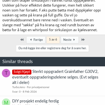
tiden som skaper sirkulasjon i vannet rundt dyppkjøleren.
Usikker på hvor effektivt dette fungerer, men helt sikkert
noen som har forsøkt. F.eks putte bøtta med dyppkjøler oppi
vasken og sette på krana på full guffe. Da vil jo
overskuddsvannet bare renne ned i vasken. Eventuelt en
slange med "søkke" på fra krana og ned rundt bunnen av
bøtta for å lage en whirlpool for sirkulasjon av kjølevannet.
Først
Siste
5 av 6
Forrige
Neste
Du må logge inn eller registrere deg for å svare her.
Similar threads
Sterkt oppgradert Grainfather G30V2,
T
Solgt/Kjøpt
eventuelt oppgraderingsdelene selges. (Evt selges
alt i deler)
TurboJens
For privatpersoner
Svar
0
8 Feb 2026
DIY prosjekt endelig ferdig
M