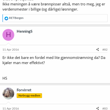
Ikke meningen å være brønnpisser altså, men tro meg, jeg er
verdensmester i billige (og dårlige) løsninger.
R
RETBergen
e
a
k
HenningS
H
s
j
o
n
e
11 Apr 2016
#82
r
Er ikke det bare en fordel med lite gjennomstrømning da? Da
:
kjøler man mer effektivt?
HS
Forvirret
Norbrygg-medlem
11 Apr 2016
#83