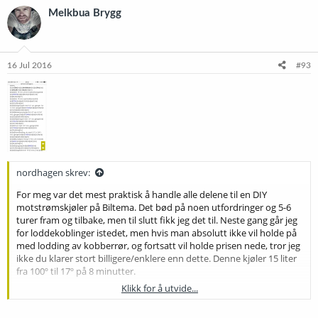
Melkbua Brygg
16 Jul 2016
#93
nordhagen skrev:
For meg var det mest praktisk å handle alle delene til en DIY
motstrømskjøler på Biltema. Det bød på noen utfordringer og 5-6
turer fram og tilbake, men til slutt fikk jeg det til. Neste gang går jeg
for loddekoblinger istedet, men hvis man absolutt ikke vil holde på
med lodding av kobberrør, og fortsatt vil holde prisen nede, tror jeg
ikke du klarer stort billigere/enklere enn dette. Denne kjøler 15 liter
fra 100º til 17º på 8 minutter.
Klikk for å utvide...
Her er deleliste/regnestykke og bilder. Jeg har kun tatt med de
delene som trengs for å bygge selve kjøleren i og med at koblinger