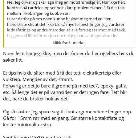
Hei. Jeg driver og skal lage meg en motstrømskjøler. Har ikke helt
kontroll på rørdeler, og ser helt klart problemet med å få det tett
mellom T-koblingen og kobberrør.
Lurer derfor på om noen kunne hjulpet meg med en liten
handleliste slik at det ikke ble så mye feilbestillinger. Jeg vurderer
loddefittings og andre metoder, så alle forslag tas imot med takk.
Legger ved litt informasjon om det jeg har av utstyr allerede:
Klikk for å utvide...
1) Drikkevannslange (innv. diameter ø13)
http://www.biltema.no/no/Bat/Ovrig/Drikkevannsslange-
Noen liste har jeg ikke, men det finner du her og ellers hvis du
2000032587/
søker litt.
2) drivstoffrør som kobberrør (ø8)
Et tips hvis du sliter med å få det tett: elektrikerteip eller
http://www.biltema.no/no/Bil---MC/B...rivstoffror/Drivstoffror-i-
vulkteip. Mengder av det, stramt.
kobber-2000017986/
Forøvrig er det jo bare å grønne på med tec7, epoxy, gaffa,
Jeg trenger altså en kobling mellom disse som gjør at det blir tett.
etc. Så lenge det er på vannsiden er det ingen fare. Tett blir
Hat prøvd meg med en billig variant fra Biltema med noen
det, bare du bruker nok av det.
plastikkdeler og en o-ring, dette ble ikke tett. (Viser til vedlagt bildet)
Og så støtter jeg spare-seg-til-fant-argumenetene lenger opp.
Fint om linker til utstyr og litt forklaring
Gå for 15mm rør med en gang. Gir større kontaktflate og
koster minimalt ekstra.
Sent fra min D5803 via Tapatalk