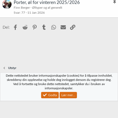
Porter, øl for vinteren 2025/2026
l
Finn Berger
Øltyper og øl generelt
Svar
77
11 Jan 2026
i
s
t
Facebook
Reddit
Pinterest
Tumblr
WhatsApp
E-post
Link
Del:
r
e
t
Utstyr
Dette nettstedet bruker informasjonskapsler (cookies) for å tilpasse innholdet,
Norbrygg-default
skreddersy din opplevelse og holde deg innlogget dersom du registrerer deg.
Ved å fortsette og bruke dette nettstedet, samtykker du i bruken av
Kontakt oss
Vilkår og regler
Personvernregler
Hjelp
Hjem
R
informasjonskapsler.
S
S
Godta
Lær mer...
®
Community platform by XenForo
© 2010-2023 XenForo Ltd.