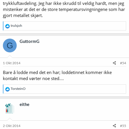
trykkluftavdeling. Jeg har ikke skrudd til veldig hardt, men jeg
mistenker at det er de store temperatursvingningene som har
gjort metallet skjørt.
R
trulsjoh
e
a
k
GuttormG
G
s
j
o
n
e
1 Okt 2014
#54
r
Bare å lodde med det en har; loddetinnet kommer ikke
:
kontakt med vørter noe sted....
R
TorsteinO
e
a
k
eithe
s
j
o
n
e
2 Okt 2014
#55