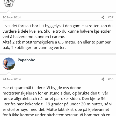
s
j
o
n
e
10 Nov 2014
#57
r
Hvis det fortsatt bor litt byggelyst i den gamle skrotten kan du
:
vurdere å dele kveilen. Skulle tro du kunne halvere kjøletiden
ved å halvere motstanden i rørene.
Altså 2 stk motstrømskjølere á 6,5 meter, en eller to pumper
bak, T-koblinger for vann og vørter.
Papahobo
24 Nov 2014
#58
Har et spørsmål til dere. Vi bygde oss denne
motstrømskjøleren for en stund siden, og brukte den til vår
første allgrainbatch nå for et par uker siden. Den kjølte 36
liter fra nær kokende til 19 grader på under 20 minutter, så vi
er storfornøyd med det. Måtte faktisk strupe på kjølevannet
for å ikke komme under pitchetemperatur. Vi bommet på en