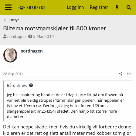
Logg inn
Registrer
Utstyr
Biltema motstrømskjøler til 800 kroner
T
S
nordhagen
5 Mar 2014
r
t
å
a
nordhagen
d
r
s
t
t
d
a
a
26 Sep 2014
#41
r
t
t
o
Bård skrev:
e
r
Jeg ble inspirert og handlet deler i dag. Lurte litt på om flowen på
vannet blir veldig strupet i 12mm slangenippelen, når nippelen er
fylt av et 10mm rør. Derfor gikk jeg heller for en 1/2toms
slangenippel art nr.254354 i stedet. Den har jo litt større indre
diameter.
Det kan neppe skade, men hvis du virkelig vil forbedre denne
kjøleren er det rett og slett antall meter med kobber som gjør