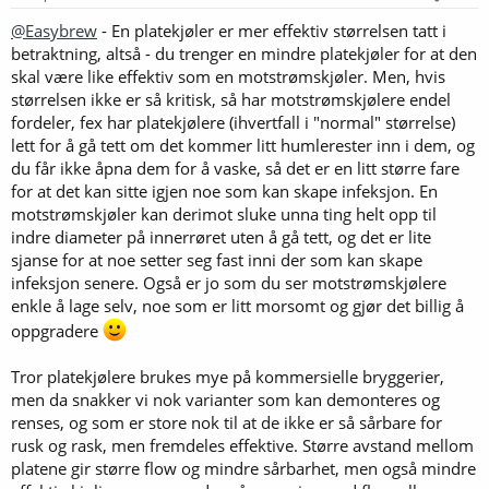
@Easybrew
- En platekjøler er mer effektiv størrelsen tatt i
betraktning, altså - du trenger en mindre platekjøler for at den
skal være like effektiv som en motstrømskjøler. Men, hvis
størrelsen ikke er så kritisk, så har motstrømskjølere endel
fordeler, fex har platekjølere (ihvertfall i "normal" størrelse)
lett for å gå tett om det kommer litt humlerester inn i dem, og
du får ikke åpna dem for å vaske, så det er en litt større fare
for at det kan sitte igjen noe som kan skape infeksjon. En
motstrømskjøler kan derimot sluke unna ting helt opp til
indre diameter på innerrøret uten å gå tett, og det er lite
sjanse for at noe setter seg fast inni der som kan skape
infeksjon senere. Også er jo som du ser motstrømskjølere
enkle å lage selv, noe som er litt morsomt og gjør det billig å
oppgradere
Tror platekjølere brukes mye på kommersielle bryggerier,
men da snakker vi nok varianter som kan demonteres og
renses, og som er store nok til at de ikke er så sårbare for
rusk og rask, men fremdeles effektive. Større avstand mellom
platene gir større flow og mindre sårbarhet, men også mindre