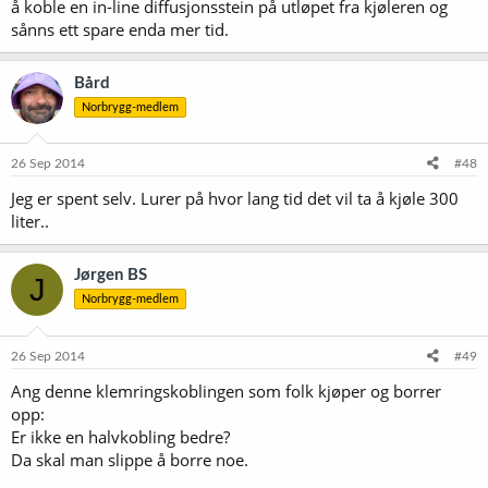
å koble en in-line diffusjonsstein på utløpet fra kjøleren og
sånns ett spare enda mer tid.
Bård
Norbrygg-medlem
26 Sep 2014
#48
Jeg er spent selv. Lurer på hvor lang tid det vil ta å kjøle 300
liter..
Jørgen BS
J
Norbrygg-medlem
26 Sep 2014
#49
Ang denne klemringskoblingen som folk kjøper og borrer
opp:
Er ikke en halvkobling bedre?
Da skal man slippe å borre noe.