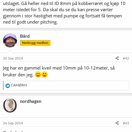
utslaget. Gå heller ned til ID 8mm på kobberrøret og kjøp 10
meter istedet for 5. Da skal du se du kan presse vørter
gjennom i stor hastighet med pumpe og fortsatt få tempen
ned til godt under pitching.
Bård
Norbrygg-medlem
26 Sep 2014
#42
Jeg har en gammel kveil med 10mm på 10-12meter, så
bruker den jeg.
R
CAMØRN
e
a
k
nordhagen
s
j
o
n
e
26 Sep 2014
#43
r
: