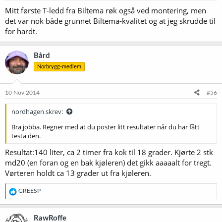
r
Mitt første T-ledd fra Biltema røk også ved montering, men
:
det var nok både grunnet Biltema-kvalitet og at jeg skrudde til
for hardt.
Bård
Norbrygg-medlem
10 Nov 2014
#56
nordhagen skrev:
Bra jobba. Regner med at du poster litt resultater når du har fått
testa den.
Resultat:140 liter, ca 2 timer fra kok til 18 grader. Kjørte 2 stk
md20 (en foran og en bak kjøleren) det gikk aaaaalt for tregt.
Vørteren holdt ca 13 grader ut fra kjøleren.
R
GREESP
e
a
k
RawRoffe