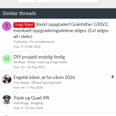
Similar threads
Sterkt oppgradert Grainfather G30V2,
T
Solgt/Kjøpt
eventuelt oppgraderingsdelene selges. (Evt selges
alt i deler)
TurboJens
For privatpersoner
Svar
0
8 Feb 2026
DIY prosjekt endelig ferdig
M
Mortbjer
Bilder, video og øvrige media
Svar
23
24 Aug 2025
Engelsk bitter, øl for våren 2026
l
Finn Berger
Øltyper og øl generelt
Svar
46
1 Mar 2026
i
s
Triple og Quad IPA
t
Kold Brygg
Brygging
r
Svar
0
15 Des 2024
e
t