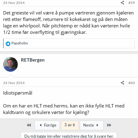
24 Nov 2014
#59
Det greieste vil vel være å pumpe vørtreren gjennom kjøleren
rett etter flameoff, returnere til kokekaret og på den måten
lage en whirlpool. Når pitchtemp er nådd kan vørteren hvile
1/2 time før overflytting til gjæringskar.
R
Papahobo
e
a
k
RETBergen
s
j
o
n
e
24 Nov 2014
#60
r
Idiotspørsmål
:
Om en har en HLT med herms. kan en ikke fylle HLT med
kaldtvann og sirkulere vørter for kjøling?
Først
Siste
3 av 6
Forrige
Neste
Du må logge inn eller registrere deg for å svare her.