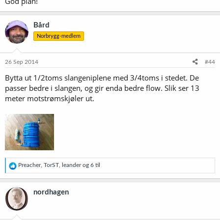
God plan!
Bård
Norbrygg-medlem
26 Sep 2014
#44
Bytta ut 1/2toms slangeniplene med 3/4toms i stedet. De
passer bedre i slangen, og gir enda bedre flow. Slik ser 13
meter motstrømskjøler ut.
R
Preacher
,
TorST
,
leander
og 6 til
e
a
k
nordhagen
s
j
o
n