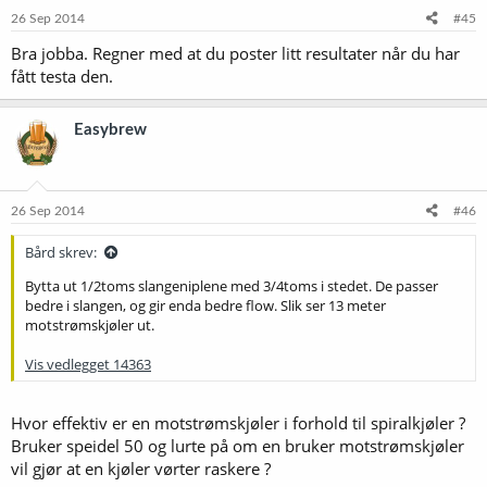
e
26 Sep 2014
#45
r
Bra jobba. Regner med at du poster litt resultater når du har
:
fått testa den.
Easybrew
26 Sep 2014
#46
Bård skrev:
Bytta ut 1/2toms slangeniplene med 3/4toms i stedet. De passer
bedre i slangen, og gir enda bedre flow. Slik ser 13 meter
motstrømskjøler ut.
Vis vedlegget 14363
Hvor effektiv er en motstrømskjøler i forhold til spiralkjøler ?
Bruker speidel 50 og lurte på om en bruker motstrømskjøler
vil gjør at en kjøler vørter raskere ?