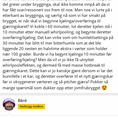
del greier under brygginga, skal ikke komme innpå alt da vi
har fått svar/ressonert oss frem til noe. Men noe vi lurte på i
etterkant av brygginga, og særlig nå som vi har smakt på
brygget, er når skal vi begynne kjølinga/overføringa til
gjæringskaret? Vi kokte i 60 minutter, lot deretter kjelen stå i
10 minutter etter manuell whirlpooling, og begynte deretter
overføring/kjøling. Det kan virke som om humletilsettinga på
30 minutter har blitt til mer bitterhumle iom at det ble
liggende 20 nesten en halvtime ekstra i vørter som holder
nær 100 grader. Burde vi ha begynt kjølinga 10 minutter før
overføring/kjøling? Men da vil vi jo ikke få utnyttet
whirlpooleffekten, og dermed få med masse hotbreak til
gjæringskaret. Dette kan vi jo kanskje gjøre dersom vi lar det
bunnfelle i et kar, og deretter overfører til et nytt gjæringskar
før vi oksygenerer vørteren og så pitcher gjæra? Pokker så
mange spørsmål som dukker opp etter jomfrubrygget
Bård
Norbrygg-medlem