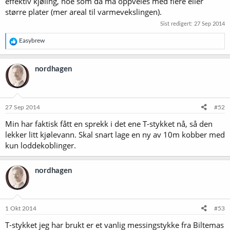
effektiv kjøling, noe som da må oppveies med flere eller
større plater (mer areal til varmevekslingen).
Sist redigert:
27 Sep 2014
R
Easybrew
e
a
k
nordhagen
s
j
o
n
e
27 Sep 2014
#52
r
Min har faktisk fått en sprekk i det ene T-stykket nå, så den
:
lekker litt kjølevann. Skal snart lage en ny av 10m kobber med
kun loddekoblinger.
nordhagen
1 Okt 2014
#53
T-stykket jeg har brukt er et vanlig messingstykke fra Biltemas