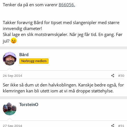
Tenker da på en som varenr
866056.
Takker forøvrig Bård for tipset med slangenipler med større
innvendig diameter!
Skal lage en slik motstrømskjøler. Når jeg får tid. En gang. Før
jul?
Bård
Norbrygg-medlem
26 Sep 2014
#50
Ser ikke så dum ut den halvkoblingen. Kanskje bedre også, for
klemringen kan bli utett iom at vi må droppe støttehylse.
TorsteinO
27 Sep 2014
#51