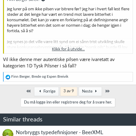
Jeg lurer på om ikke pilsen var bitrere før? Jeg har i hvert fall lest flere
steder at det lenge har vært en trend mot lavere bitterhet i
konsumølet. Det kan jo være en forklaring på at definisjonene angir
høyere bitterhet enn det som er normen i dag; de henger igjen i
fortida, så å si?
Jeg synes jo det ville være litt synd om ei sånn trist utvikling skulle
styre konkuransebrygginga vår. Så kanskje "norsk pils" burde få lov
Klikk for å utvide...
til å være både "historisk" og "moderne" når det gjelder bitterhet?
Vil ikke denne mer autentiske pilsen være ivaretatt av
kategorien 1D Tysk Pilsner i så fall?
R
Finn Berger
,
Brede
og
Espen Breivik
e
a
k
Først
Siste
3 av 9
Forrige
Neste
s
j
Du må logge inn eller registrere deg for å svare her.
o
n
e
Similar threads
r
:
Norbryggs typedefinisjoner - BeerXML