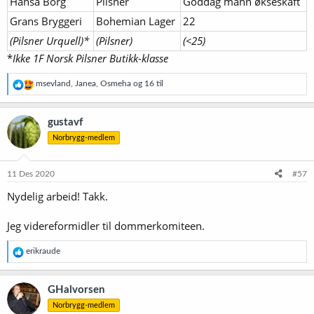
Hansa Borg
Pilsner
Goddag mann økseskaft
Grans Bryggeri
Bohemian Lager
22
(Pilsner Urquell)*
(Pilsner)
(<25)
*
Ikke 1F Norsk Pilsner Butikk-klasse
R
msevland
,
Janea
,
Osmeha
og 16 til
e
a
k
gustavf
s
Norbrygg-medlem
j
o
n
e
11 Des 2020
#57
r
Nydelig arbeid! Takk.
:
Jeg videreformidler til dommerkomiteen.
R
erikraude
e
a
k
GHalvorsen
s
Norbrygg-medlem
j