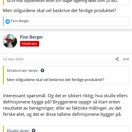
så vil nok opplevelsen etter 45+ dager lagering føles som 20 IBU.
Men stilguidene skal vel beskrive det ferdige produktet?
R
Finn Berger
e
a
k
Finn Berger
s
Moderator
j
o
n
e
13 Nov 2020
#48
r
:
GHalvorsen skrev:
Men stilguidene skal vel beskrive det ferdige produktet?
Interessant spørsmål. Og det er sikkert riktig; hva skulle ellers
definisjonene bygge på? Bryggeriene oppgir så klart enten
resultatet av beregninger, eller av faktiske målinger, av det
ferske ølet, og det er disse tallene definisjonene bygger på.
Kloakk skrev: