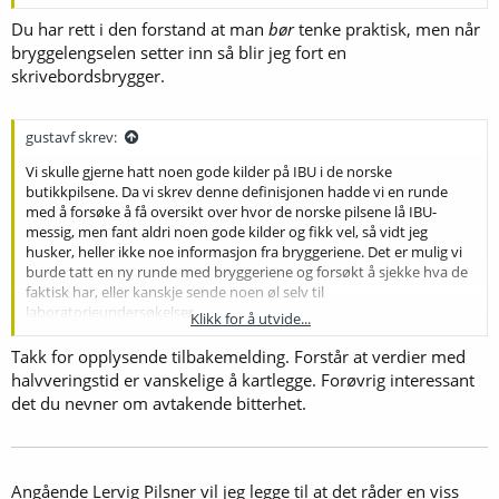
Jeg tok det, desverre, for gitt at denne tråden handlet om noe
Du har rett i den forstand at man
bør
tenke praktisk, men når
praktisk, og ikke teoretisk så jeg beklager for det og om det kun
bryggelengselen setter inn så blir jeg fort en
handler om definisjonen er feil, så kan jeg forstå hvorfor du stiller
skrivebordsbrygger.
spørsmålet
gustavf skrev:
Vi skulle gjerne hatt noen gode kilder på IBU i de norske
butikkpilsene. Da vi skrev denne definisjonen hadde vi en runde
med å forsøke å få oversikt over hvor de norske pilsene lå IBU-
messig, men fant aldri noen gode kilder og fikk vel, så vidt jeg
husker, heller ikke noe informasjon fra bryggeriene. Det er mulig vi
burde tatt en ny runde med bryggeriene og forsøkt å sjekke hva de
faktisk har, eller kanskje sende noen øl selv til
laboratorieundersøkelser.
Klikk for å utvide...
Det er også klart at den vanlige, norske butikkpilsen har blitt
Takk for opplysende tilbakemelding. Forstår at verdier med
vesentlig mindre bitter de siste årene. De jeg har snakket med om
halvveringstid er vanskelige å kartlegge. Forøvrig interessant
dette, mener det kan være så mye som 7-10 IBU i løpet av 10-15 år.
det du nevner om avtakende bitterhet.
På et øl som ligger på et sted rundt 30 IBU er det vesentlig.
Angående Lervig Pilsner vil jeg legge til at det råder en viss