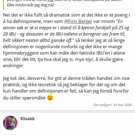
Eller misforstår jeg deg nå?
Nei det er ikke fullt så dramatisk som at det ikke er et poeng i
å ha definisjonene, men som
@Finn Berger
var innom "
En
annen sak er at vi neppe er i stand til å kjenne forskjell på 25 og
20 IBU - og dessuten er de IBU-tallene vi beregner oss fram til,
helt sikkert nesten alltid ganske off.
" så tenker jeg at så lenge
definisjonen er nogenlunde innforbi og det ikke er mange
hjemmebryggere som kan måle den faktiske IBU'en i ølene
sine, blir det litt, tja hva skal jeg si, mye styr, å skulle gjøre
endringer.
Jeg tok det, desverre, for gitt at denne tråden handlet om noe
praktisk, og ikke teoretisk så jeg beklager for det og om det
kun handler om definisjonen er feil, så kan jeg forstå hvorfor
du stiller spørsmålet
Sist redigert:
14 Nov 2020
Kloakk