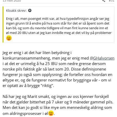
13 Nov 2020
#51
Kloakk skrev:
Enig i alt, men poenget mitt var, at hva typedefinisjon angår ser jeg
ingen grunn til å endre på hva som står for det er så åpent som det
kan bli, og som du nevnte tidligere vil man fint kunne sende inn et
øl med 20 IBU uten at jeg kan innbille meg at det vil by på problemer
Jeg er enig i at det har liten betydning i
konkurransesammenheng, men jeg er enig med
@GHalvorsen
i at det er urimelig å ha 25 IBU som nedre grense dersom
norske pils faktisk går så lavt som 20. Disse definisjonene
fungerer jo også som opplysning; de forteller oss hvordan en
øltype er, og de fungerer normativt for brygginga vår - om vi
er optatt av å brygge "riktig".
Nå har jeg og Marit smakt, og ingen av oss kjenner forskjell
når det gjelder bitterhet på 7 uker og 9 måneder gammel pils.
Men det kan jo godt si like mye om menneskelig aldring som
om aldringsprosesser i øl
.