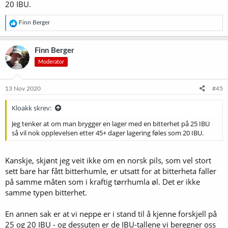
20 IBU.
R
Finn Berger
e
a
k
Finn Berger
s
Moderator
j
o
n
e
13 Nov 2020
#45
r
:
Kloakk skrev:
Jeg tenker at om man brygger en lager med en bitterhet på 25 IBU
så vil nok opplevelsen etter 45+ dager lagering føles som 20 IBU.
Kanskje, skjønt jeg veit ikke om en norsk pils, som vel stort
sett bare har fått bitterhumle, er utsatt for at bitterheta faller
på samme måten som i kraftig tørrhumla øl. Det er ikke
samme typen bitterhet.
En annen sak er at vi neppe er i stand til å kjenne forskjell på
25 og 20 IBU - og dessuten er de IBU-tallene vi beregner oss