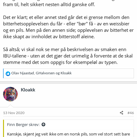
fram til, helt sikkert nesten alltid ganske off.
Det er klart; et eller annet sted går det ei grense mellom den
bitterhetsopplevelsen du får - eller "bør" få - av en weissbier
og en pils. Men på den annen side; opplevelsen av bitterhet er
ikke skapt av innholdet av bitterstoff aleine.
Så altså; vi skal nok se mer på beskrivelsen av smaken enn
IBU-tallene - uten at det gjør det urimelig å forvente at de skal
stemme med det som oppgis for eksempeløl av typen.
R
Olav Njaastad
,
GHalvorsen
og
Kloakk
e
a
k
Kloakk
s
j
o
n
e
13 Nov 2020
#46
r
:
Finn Berger skrev:
Kanskje, skjønt jeg veit ikke om en norsk pils, som vel stort sett bare