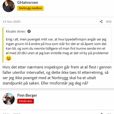
GHalvorsen
viktigste forskjellen jeg oppfatter mellom en helt fersk pils og en to
måneder gammel, har med det å gjøre.
Norbrygg-medlem
13 Nov 2020
#50
Kloakk skrev:
Enig i alt, men poenget mitt var, at hva typedefinisjon angår ser jeg
ingen grunn til å endre på hva som står for det er så åpent som det
kan bli, og som du nevnte tidligere vil man fint kunne sende inn et
øl med 20 IBU uten at jeg kan innbille meg at det vil by på problemer
Hvis det etter nærmere inspeksjon går frem at øl flest i genren
faller utenfor intervallet, og dette ikke taes til etterretning, så
ser jeg ikke poenget med at Norbrygg skal ha et uttalt
standpunkt på saken. Eller misforstår jeg deg nå?
Finn Berger
Moderator