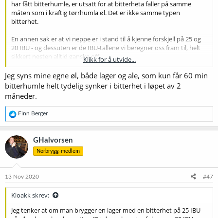
har fått bitterhumle, er utsatt for at bitterheta faller på samme
måten som i kraftig tørrhumla øl. Det er ikke samme typen
bitterhet.
En annen sak er at vi neppe er i stand til å kjenne forskjell på 25 og
20 IBU - og dessuten er de IBU-tallene vi beregner oss fram til, helt
sikkert nesten alltid ganske off.
Klikk for å utvide...
Det er klart; et eller annet sted går det ei grense mellom den
Jeg syns mine egne øl, både lager og ale, som kun får 60 min
bitterhetsopplevelsen du får - eller "bør" få - av en weissbier og en
bitterhumle helt tydelig synker i bitterhet i løpet av 2
pils. Men på den annen side; opplevelsen av bitterhet er ikke skapt
måneder.
av innholdet av bitterstoff aleine.
R
Finn Berger
Så altså; vi skal nok se mer på beskrivelsen av smaken enn IBU-
e
tallene - uten at det gjør det urimelig å forvente at de skal stemme
a
med det som oppgis for eksempeløl av typen.
k
GHalvorsen
s
Norbrygg-medlem
j
o
n
e
13 Nov 2020
#47
r
:
Kloakk skrev:
Jeg tenker at om man brygger en lager med en bitterhet på 25 IBU