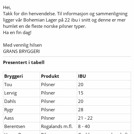
Hei,
Takk for din henvendelse. Til informasjon og sammenligning
ligger vår Bohemian Lager på 22 ibu i snitt og denne er mer
humlet en de fleste norske pilsner typer.
Ha en fin dag!
Med vennlig hilsen
GRANS BRYGGERI
Presentert i tabell
Bryggeri
Produkt
IBU
Tou
Pilsner
20
Lervig
Pilsner
15
Dahls
Pilsner
20
Rygr
Pilsner
28
Aass
Pilsner
21 - 22
Berentsen
Rogalands m.fl.
8 - 40