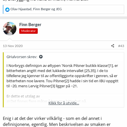
R
Olav Njaastad
,
Finn Berger
og
JEG
e
a
k
Finn Berger
s
Moderator
j
o
n
e
13 Nov 2020
#43
r
:
GHalvorsen skrev:
I Norbrygs definisjon av øltypen 'Norsk Pilsner butikk-klasse'[1], er
bitterheten angitt med det lukkede intervallet [25,35]. I de to
tilfellene jeg kjenner til av offentliggjorte oppskrifter i genren, så er
bitterheten noe lavere. Tou Pilsner[2] hadde i sin tid en IBU oppgitt
til ~20, mens Lervig Pilsner[3] ligger på ~21.
Er dette et utslag av
a) Det finnes flere måter å beregne bitterhet på,
Klikk for å utvide...
b) At Lervigs pilsner mon tro er brygget etter en annen genre, og at
Tou da står igjen som ikke statistisk signifikant, eller
c) Nedre skranke for bitterhet i genren er satt for høyt?
Enig i at det der virker vilkårlig - som en del annet i
definisjonene, egentlig. Men beskrivelsen av smaken er
(Langt på vei kan en også finne oppskrift til Dahls Pilsner på