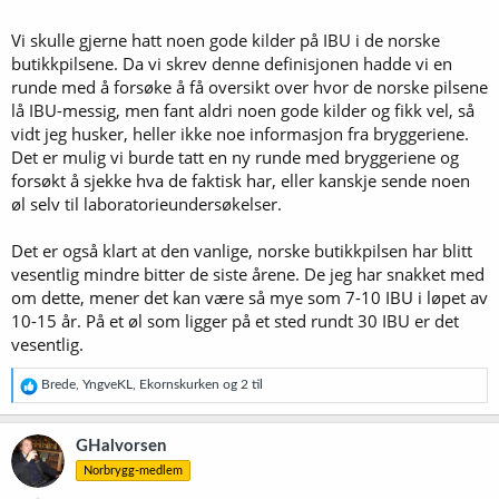
Vi skulle gjerne hatt noen gode kilder på IBU i de norske
butikkpilsene. Da vi skrev denne definisjonen hadde vi en
runde med å forsøke å få oversikt over hvor de norske pilsene
lå IBU-messig, men fant aldri noen gode kilder og fikk vel, så
vidt jeg husker, heller ikke noe informasjon fra bryggeriene.
Det er mulig vi burde tatt en ny runde med bryggeriene og
forsøkt å sjekke hva de faktisk har, eller kanskje sende noen
øl selv til laboratorieundersøkelser.
Det er også klart at den vanlige, norske butikkpilsen har blitt
vesentlig mindre bitter de siste årene. De jeg har snakket med
om dette, mener det kan være så mye som 7-10 IBU i løpet av
10-15 år. På et øl som ligger på et sted rundt 30 IBU er det
vesentlig.
R
Brede
,
YngveKL
,
Ekornskurken
og 2 til
e
a
k
GHalvorsen
s
Norbrygg-medlem
j
o