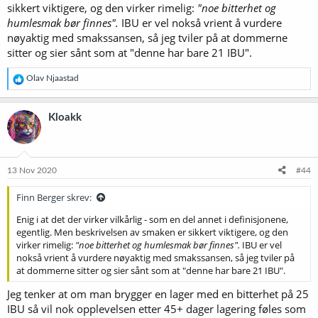
sikkert viktigere, og den virker rimelig:
"noe bitterhet og
forumet, men da i form av svar på konkrete spørsmål, og uten
humlesmak bør finnes".
IBU er vel nokså vrient å vurdere
oppgitt IBU.)
nøyaktig med smakssansen, så jeg tviler på at dommerne
1)
Definisjon av øltyper - Norbrygg
sitter og sier sånt som at "denne har bare 21 IBU".
2)
Brygg din egen Tou Pilsner
3) Ølbrygging fra hånd til munn, Horne/Eick
R
Olav Njaastad
e
a
k
Kloakk
s
j
o
n
e
13 Nov 2020
#44
r
:
Finn Berger skrev:
Enig i at det der virker vilkårlig - som en del annet i definisjonene,
egentlig. Men beskrivelsen av smaken er sikkert viktigere, og den
virker rimelig:
"noe bitterhet og humlesmak bør finnes".
IBU er vel
nokså vrient å vurdere nøyaktig med smakssansen, så jeg tviler på
at dommerne sitter og sier sånt som at "denne har bare 21 IBU".
Jeg tenker at om man brygger en lager med en bitterhet på 25
IBU så vil nok opplevelsen etter 45+ dager lagering føles som