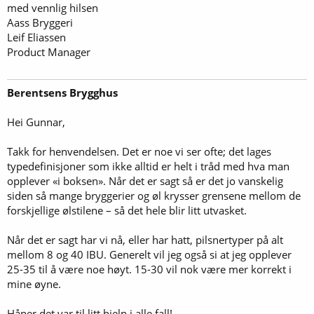
med vennlig hilsen
Aass Bryggeri
Leif Eliassen
Product Manager
Berentsens Brygghus
Hei Gunnar,
Takk for henvendelsen. Det er noe vi ser ofte; det lages
typedefinisjoner som ikke alltid er helt i tråd med hva man
opplever «i boksen». Når det er sagt så er det jo vanskelig
siden så mange bryggerier og øl krysser grensene mellom de
forskjellige ølstilene – så det hele blir litt utvasket.
Når det er sagt har vi nå, eller har hatt, pilsnertyper på alt
mellom 8 og 40 IBU. Generelt vil jeg også si at jeg opplever
25-35 til å være noe høyt. 15-30 vil nok være mer korrekt i
mine øyne.
Håper det var til litt hjelp i alle fall!