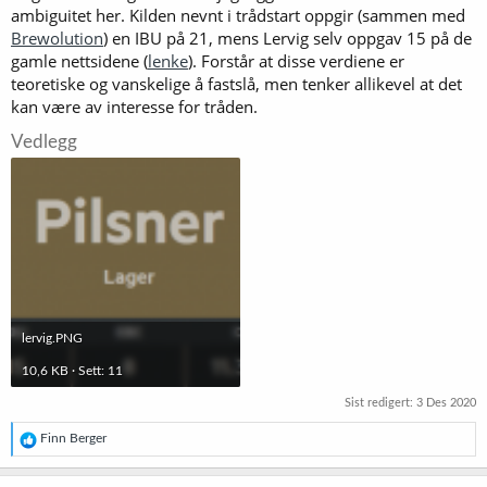
ambiguitet her. Kilden nevnt i trådstart oppgir (sammen med
Brewolution
) en IBU på 21, mens Lervig selv oppgav 15 på de
gamle nettsidene (
lenke
). Forstår at disse verdiene er
teoretiske og vanskelige å fastslå, men tenker allikevel at det
kan være av interesse for tråden.
Vedlegg
lervig.PNG
10,6 KB · Sett: 11
Sist redigert:
3 Des 2020
R
Finn Berger
e
a