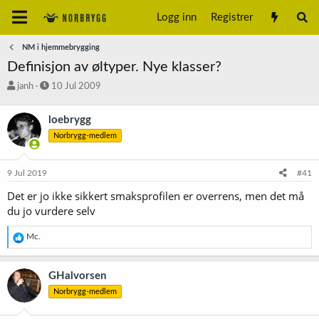
Logg inn
Registrer
NM i hjemmebrygging
Definisjon av øltyper. Nye klasser?
T
S
janh
10 Jul 2009
r
t
å
a
loebrygg
d
r
Norbrygg-medlem
s
t
t
d
a
a
9 Jul 2019
#41
r
t
t
o
Det er jo ikke sikkert smaksprofilen er overrens, men det må
e
du jo vurdere selv
r
R
Mc.
e
a
k
GHalvorsen
s
Norbrygg-medlem
j
o
n