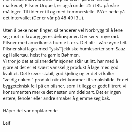
markedet, Pilsner Urquell, er også under 25 i IBU på våre
målinger. Til tider er til og med kommersielle IPA'er nede på
det intervallet (Der er vår på 48-49 IBU).
Uten å peke noen finger, så tenderer vel Norbrygg til å lene
seg mot mikrobryggeres definisjoner. Der ser vi mye rart.
Pilsner med amerikansk humle f. eks. Det blir i våre øyne feil.
Pilsner skal lages med Tysk/Tjekkiske humlesorter som Saaz
og Hallertau, helst fra gamle Bøhmen.
Vi tror jo det at pilsnerdefinisjonen sklir ut litt, har med å
gjøre at det er et svært vanskelig produkt å lage med god
kvalitet. Det krever stabil, god kjøling og er det vi kaller
"veldig nakent" produkt når det kommer til smaksbilde. Er det
byggeteknisk feil på en pilsner, som i tillegg er godt filtrert, vil
konsumenten merke det nesten umiddelbart. Det er ingen
estere, fenoler eller andre smaker å gjemme seg bak.
Håper det var oppklarende.
Leif