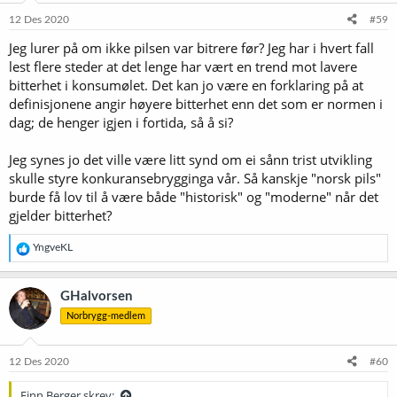
n
e
12 Des 2020
#59
r
Jeg lurer på om ikke pilsen var bitrere før? Jeg har i hvert fall
:
lest flere steder at det lenge har vært en trend mot lavere
bitterhet i konsumølet. Det kan jo være en forklaring på at
definisjonene angir høyere bitterhet enn det som er normen i
dag; de henger igjen i fortida, så å si?
Jeg synes jo det ville være litt synd om ei sånn trist utvikling
skulle styre konkuransebrygginga vår. Så kanskje "norsk pils"
burde få lov til å være både "historisk" og "moderne" når det
gjelder bitterhet?
R
YngveKL
e
a
k
GHalvorsen
s
Norbrygg-medlem
j
o
n
e
12 Des 2020
#60
r
:
Finn Berger skrev: