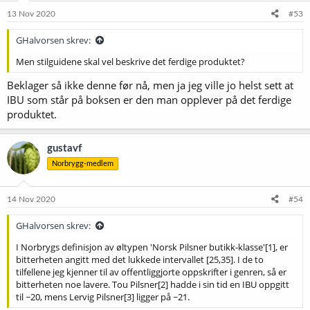
13 Nov 2020
#53
GHalvorsen skrev:
Men stilguidene skal vel beskrive det ferdige produktet?
Beklager så ikke denne før nå, men ja jeg ville jo helst sett at
IBU som står på boksen er den man opplever på det ferdige
produktet.
gustavf
Norbrygg-medlem
14 Nov 2020
#54
GHalvorsen skrev:
I Norbrygs definisjon av øltypen 'Norsk Pilsner butikk-klasse'[1], er
bitterheten angitt med det lukkede intervallet [25,35]. I de to
tilfellene jeg kjenner til av offentliggjorte oppskrifter i genren, så er
bitterheten noe lavere. Tou Pilsner[2] hadde i sin tid en IBU oppgitt
til ~20, mens Lervig Pilsner[3] ligger på ~21.