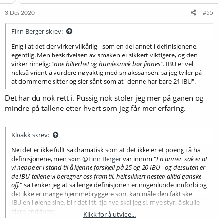
n
e
3 Des 2020
#55
r
:
Finn Berger skrev:
Enig i at det der virker vilkårlig - som en del annet i definisjonene,
egentlig. Men beskrivelsen av smaken er sikkert viktigere, og den
virker rimelig:
"noe bitterhet og humlesmak bør finnes".
IBU er vel
nokså vrient å vurdere nøyaktig med smakssansen, så jeg tviler på
at dommerne sitter og sier sånt som at "denne har bare 21 IBU".
Det har du nok rett i. Pussig nok stoler jeg mer på ganen og
mindre på tallene etter hvert som jeg får mer erfaring.
Kloakk skrev:
Nei det er ikke fullt så dramatisk som at det ikke er et poeng i å ha
definisjonene, men som
@Finn Berger
var innom "
En annen sak er at
vi neppe er i stand til å kjenne forskjell på 25 og 20 IBU - og dessuten er
de IBU-tallene vi beregner oss fram til, helt sikkert nesten alltid ganske
off.
" så tenker jeg at så lenge definisjonen er nogenlunde innforbi og
det ikke er mange hjemmebryggere som kan måle den faktiske
IBU'en i ølene sine, blir det litt, tja hva skal jeg si, mye styr, å skulle
gjøre endringer.
Klikk for å utvide...