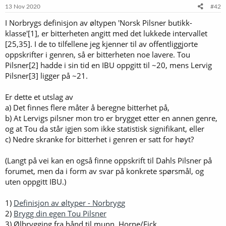
e
13 Nov 2020
#42
r
I Norbrygs definisjon av øltypen 'Norsk Pilsner butikk-
:
klasse'[1], er bitterheten angitt med det lukkede intervallet
[25,35]. I de to tilfellene jeg kjenner til av offentliggjorte
oppskrifter i genren, så er bitterheten noe lavere. Tou
Pilsner[2] hadde i sin tid en IBU oppgitt til ~20, mens Lervig
Pilsner[3] ligger på ~21.
Er dette et utslag av
a) Det finnes flere måter å beregne bitterhet på,
b) At Lervigs pilsner mon tro er brygget etter en annen genre,
og at Tou da står igjen som ikke statistisk signifikant, eller
c) Nedre skranke for bitterhet i genren er satt for høyt?
(Langt på vei kan en også finne oppskrift til Dahls Pilsner på
forumet, men da i form av svar på konkrete spørsmål, og
uten oppgitt IBU.)
1)
Definisjon av øltyper - Norbrygg
2)
Brygg din egen Tou Pilsner
3) Ølbrygging fra hånd til munn, Horne/Eick