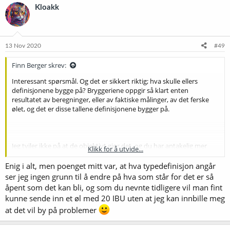
k
Kloakk
s
j
o
n
e
13 Nov 2020
#49
r
:
Finn Berger skrev:
Interessant spørsmål. Og det er sikkert riktig; hva skulle ellers
definisjonene bygge på? Bryggeriene oppgir så klart enten
resultatet av beregninger, eller av faktiske målinger, av det ferske
ølet, og det er disse tallene definisjonene bygger på.
Jeg tviler ikke på at de objektivt gjør det, og du har antakelig mer
Klikk for å utvide...
følsomme sanser enn jeg har. (Alder er viktig her.) Jeg har ærlig talt
ikke lagt merke til noe sånt - eller tenkt på det, for den sakens skyld.
Enig i alt, men poenget mitt var, at hva typedefinisjon angår
Men jeg kan teste relativt fersk pils (7 uker) mot 9 måneder gammel
ser jeg ingen grunn til å endre på hva som står for det er så
snart. De har henholdsvis 38 og 40 IBU, og den ferske er såpass
åpent som det kan bli, og som du nevnte tidligere vil man fint
gammel at den har rundet av seg skarpe kanter.
kunne sende inn et øl med 20 IBU uten at jeg kan innbille meg
at det vil by på problemer
Jeg mener å ha sett at IBU er redusert til 75% av det opprinnelige
etter ett år, og da bør det begynne å bli merkbart. Men samtidig
med at det eldes, rundes ølet av, og jeg kan tenke meg at den