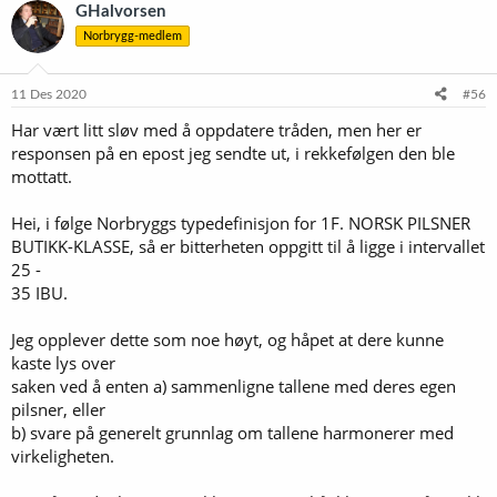
k
GHalvorsen
s
Norbrygg-medlem
j
o
n
e
11 Des 2020
#56
r
Har vært litt sløv med å oppdatere tråden, men her er
:
responsen på en epost jeg sendte ut, i rekkefølgen den ble
mottatt.
Hei, i følge Norbryggs typedefinisjon for 1F. NORSK PILSNER
BUTIKK-KLASSE, så er bitterheten oppgitt til å ligge i intervallet
25 -
35 IBU.
Jeg opplever dette som noe høyt, og håpet at dere kunne
kaste lys over
saken ved å enten a) sammenligne tallene med deres egen
pilsner, eller
b) svare på generelt grunnlag om tallene harmonerer med
virkeligheten.