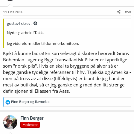
o
n
e
11 Des 2020
#58
r
:
gustavf skrev:
Nydelig arbeid! Takk.
Jeg videreformidler til dommerkomiteen.
Kjekt å kunne bidra! En kan selvsagt diskutere hvorvidt Grans
Bohemian Lager og Rygr Transatlantisk Pilsner er typeriktige
som "norsk pils". Hvis en skal ta bryggene på alvor så er
begge ganske tydelige referanser til hhv. Tsjekkia og Amerika -
men på tross av at disse (tilfeldigvis) er blant de jeg handler
mest av butikkøl, så er jeg ganske enig med den litt strenge
definisjonen til Eliassen fra Aass.
R
Finn Berger
og
Ravneklo
e
a
k
Finn Berger
s
Moderator
j
o