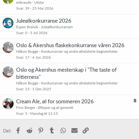
erikraude
Utstyr
Svar
39
25 Mai 2026
Juleølkonkurranse 2026
Espen Breivik
Juleølkonkurransen
Svar
0
5 Jul 2026
Oslo & Akershus flaskekonkurranse våren 2026
Håkon Bugge
Konkurranser og andre ølrelaterte begivenheter
Svar
17
4 Jun 2026
Oslo og Akershus mesterskap i "The taste of
bitterness"
Håkon Bugge
Konkurranser og andre ølrelaterte begivenheter
Svar
13
1 Des 2025
Cream Ale, øl for sommeren 2026
l
Finn Berger
Øltyper og øl generelt
Svar
5
Mandag kl 11:13
i
s
t
Facebook
Reddit
Pinterest
Tumblr
WhatsApp
E-post
Link
Del:
r