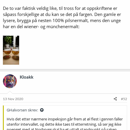
De to var faktisk veldig like, til tross for at oppskriftene er
såpass forskjellige at du kan se det på fargen. Den gamle er
lysere, brygga på nesten 100% pilsnermalt, mens den unge
har en del wiener- og münchenermalt:
Kloakk
13 Nov 2020
#52
GHalvorsen skrev:
Hvis det etter nærmere inspeksjon går frem at øl flest i genren faller
utenfor intervallet, og dette ikke taes til etterretning, så ser jeg ikke
poenget med at Norbrygg skal ha et uttalt standpunkt på saken.