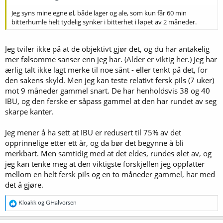
Jeg syns mine egne øl, både lager og ale, som kun får 60 min
bitterhumle helt tydelig synker i bitterhet i løpet av 2 måneder.
Jeg tviler ikke på at de objektivt gjør det, og du har antakelig
mer følsomme sanser enn jeg har. (Alder er viktig her.) Jeg har
ærlig talt ikke lagt merke til noe sånt - eller tenkt på det, for
den sakens skyld. Men jeg kan teste relativt fersk pils (7 uker)
mot 9 måneder gammel snart. De har henholdsvis 38 og 40
IBU, og den ferske er såpass gammel at den har rundet av seg
skarpe kanter.
Jeg mener å ha sett at IBU er redusert til 75% av det
opprinnelige etter ett år, og da bør det begynne å bli
merkbart. Men samtidig med at det eldes, rundes ølet av, og
jeg kan tenke meg at den viktigste forskjellen jeg oppfatter
mellom en helt fersk pils og en to måneder gammel, har med
det å gjøre.
R
Kloakk
og
GHalvorsen
e
a