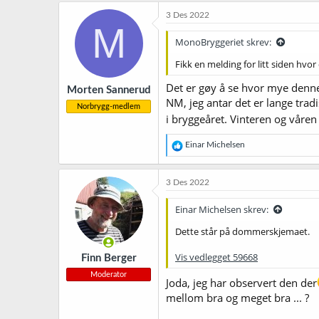
k
3 Des 2022
s
M
j
MonoBryggeriet skrev:
o
n
Fikk en melding for litt siden hvo
e
r
Det er gøy å se hvor mye denne 
Morten Sannerud
:
NM, jeg antar det er lange trad
Norbrygg-medlem
i bryggeåret. Vinteren og våren
R
Einar Michelsen
e
a
k
3 Des 2022
s
j
Einar Michelsen skrev:
o
n
Dette står på dommerskjemaet.
e
r
Vis vedlegget 59668
Finn Berger
:
Moderator
Joda, jeg har observert den der
mellom bra og meget bra ... ?