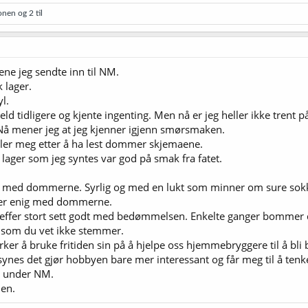
onen
og 2 til
ene jeg sendte inn til NM.
 lager.
l.
eld tidligere og kjente ingenting. Men nå er jeg heller ikke tren
. Nå mener jeg at jeg kjenner igjenn smørsmaken.
iller meg etter å ha lest dommer skjemaene.
lager som jeg syntes var god på smak fra fatet.
 med dommerne. Syrlig og med en lukt som minner om sure sokker
g er enig med dommerne.
ffer stort sett godt med bedømmelsen. Enkelte ganger bommer 
 som du vet ikke stemmer.
orker å bruke fritiden sin på å hjelpe oss hjemmebryggere til å bli
 synes det gjør hobbyen bare mer interessant og får meg til å ten
il under NM.
en.