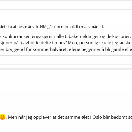
r det sto at neste år ville NM gå som normalt ila mars måned.
konkurransen engasjerer i alle tilbakemeldinger og diskusjoner. J
isjoner på å avholde dette i mars? Men, personlig skulle jeg ønske 
 er bryggetid for sommerhalvåret, ølene begynner å bli gamle ell
. Men når jeg opplever at det samme ølet i Oslo blir bedømt s