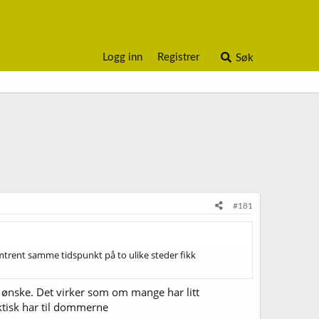
Logg inn
Registrer
Søk
#181
mtrent samme tidspunkt på to ulike steder fikk
e ønske. Det virker som om mange har litt
aktisk har til dommerne