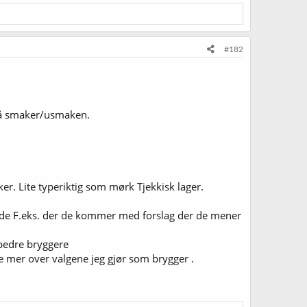
#182
t på smaker/usmaken.
. Lite typeriktig som mørk Tjekkisk lager.
de F.eks. der de kommer med forslag der de mener
 bedre bryggere
ke mer over valgene jeg gjør som brygger .