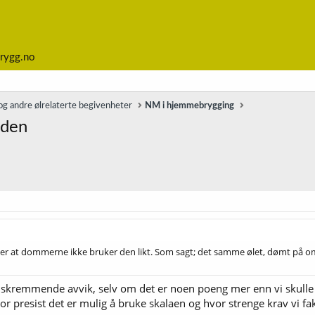
rygg.no
g andre ølrelaterte begivenheter
NM i hjemmebrygging
åden
t er at dommerne ikke bruker den likt. Som sagt; det samme ølet, dømt på o
elt skremmende avvik, selv om det er noen poeng mer enn vi skull
or presist det er mulig å bruke skalaen og hvor strenge krav vi f