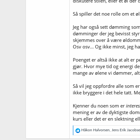
diskutere stilen, eller et øl de
Så spiller det noe rolle om et ø
Jeg har også sett dømming som
dømminger der jeg bevisst styr
skjemmes over å være øldommer
Osv osv... Og ikke minst, jeg ha
Poenget er altså ikke at alt e
gjør. Hvor mye tid og energi de 
mange av ølene vi dømmer, alt
Så vil jeg oppfordre alle som
ikke bryggere i det hele tatt. 
Kjenner du noen som er
interes
mening er av de dyktigste domme
kurs eller det er en slektning e
R
Håkon Halvorsen
,
Jens Erik Jacobs
e
a