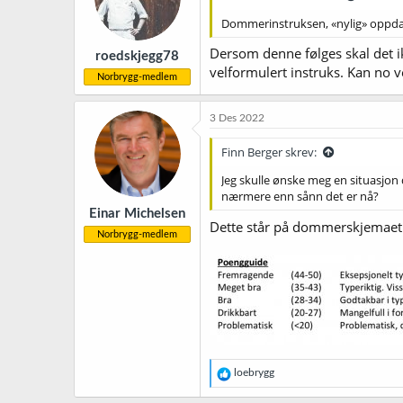
n
Dommerinstruksen, «nylig» oppda
e
r
Dersom denne følges skal det ik
roedskjegg78
:
velformulert instruks. Kan no 
Norbrygg-medlem
3 Des 2022
Finn Berger skrev:
Jeg skulle ønske meg en situasjon d
nærmere enn sånn det er nå?
Einar Michelsen
Dette står på dommerskjemaet
Norbrygg-medlem
R
loebrygg
e
a