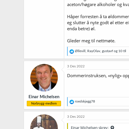
aceton/høgare alkoholer og kva 
Håper forresten å ta øldommerku
eg slutter å nyte godt øl etter 
enda betre) øl.
Gleder meg til nettmøte.
R
Øllevill
,
RayOlav
,
gustavf
og 10 til
e
a
k
3 Des 2022
s
j
Dommerinstruksen, «nylig» op
o
n
e
r
Einar Michelsen
:
R
roedskjegg78
Norbrygg-medlem
e
a
k
3 Des 2022
s
j
Einar Michelsen skrev:
o