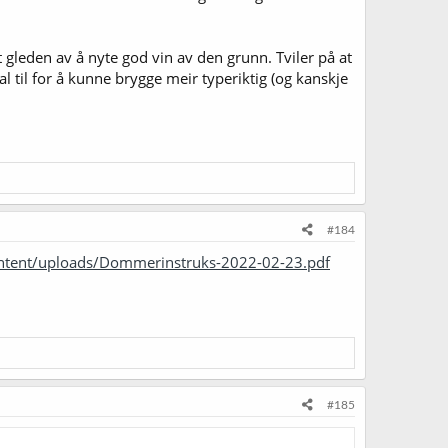
 gleden av å nyte god vin av den grunn. Tviler på at
l til for å kunne brygge meir typeriktig (og kanskje
#184
ontent/uploads/Dommerinstruks-2022-02-23.pdf
#185