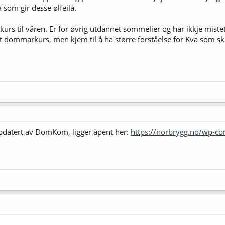
som gir desse ølfeila.
rs til våren. Er for øvrig utdannet sommelier og har ikkje mistet
eit dommarkurs, men kjem til å ha større forståelse for Kva som ska
pdatert av DomKom, ligger åpent her:
https://norbrygg.no/wp-c