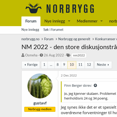
Forum
Nye innlegg
Medlemmer
norb
Nye innlegg
Søk i forumet
norbrygg.no
Forum
Norbrygg og generelt
Konkurranser o
NM 2022 - den store diskusjonstr
T
S
S
Osmeha
26 Aug 2022
nm2022
r
t
t
å
a
i
Forrige
1
...
8
9
10
11
12
Neste
d
r
k
s
t
k
2 Des 2022
t
d
o
a
a
r
Finn Berger skrev:
r
t
d
t
o
Jo, jeg kjenner skalaen. Probleme
e
henholdsvis 24 og 34 poeng.
r
gustavf
Jeg synes ikke det er et spesi
Norbrygg-medlem
overdrevne forventninger til hv