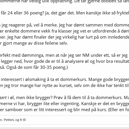
r dommerne har veldig ulik oppfatning. De tar gjerne dobbelt så lan
l får 24 eller 36 poeng? Ja, det gjør det. Men kanskje ikke
så
frykte
 jeg reagerer på, vel å merke. Jeg har dømt sammen med dommere
er enkelte dommere vekk fra klasser jeg vet er utfordrende å d
. Jeg har dømt finaler der jeg virkelig har lurt på om innleden
r gjort mange av disse feilene selv.
r perfekt med dømminga, men at når jeg ser NM under ett, så er j
legger ned, hvor gode de er til å analysere øl og hvor bra resultate
så. Også de som får 30-35 poeng.)
 er interessert i ølsmaking å ta et dommerkurs. Mange gode bry
Men jeg tror mange har nytte av kurset, selv om de ikke har tenkt 
sert
i øl, men ikke brygger? Prøv å få dem til å ta dommerkurs.
rne vi har, brygger lite eller ingenting. Kanskje er det en brygg
ller samboer som er litt interessert og blir med på kurs. (Eller en 
en
,
PetterL
og 8 til