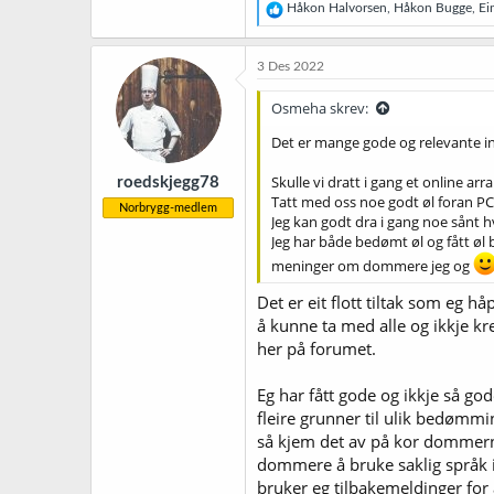
R
Håkon Halvorsen
,
Håkon Bugge
,
Ei
e
a
k
3 Des 2022
s
j
Osmeha skrev:
o
n
Det er mange gode og relevante inn
e
r
Skulle vi dratt i gang et online a
roedskjegg78
:
Tatt med oss noe godt øl foran PC'e
Norbrygg-medlem
Jeg kan godt dra i gang noe sånt hv
Jeg har både bedømt øl og fått øl 
meninger om dommere jeg og
Det er eit flott tiltak som eg h
å kunne ta med alle og ikkje kr
her på forumet.
Eg har fått gode og ikkje så go
fleire grunner til ulik bedømm
så kjem det av på kor dommerne 
dommere å bruke saklig språk i
bruker eg tilbakemeldinger for 