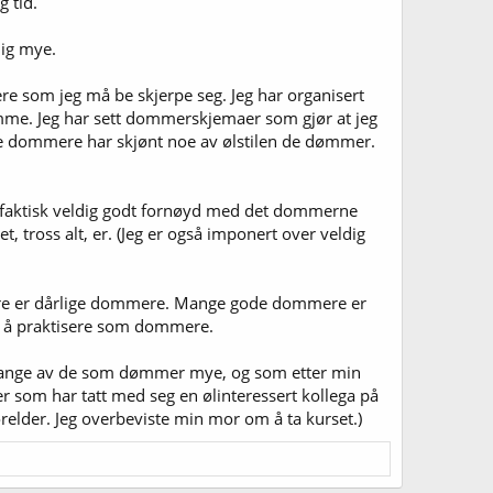
g tid.
lig mye.
 som jeg må be skjerpe seg. Jeg har organisert
ømme. Jeg har sett dommerskjemaer som gjør at jeg
de dommere har skjønt noe av ølstilen de dømmer.
eg faktisk veldig godt fornøyd med det dommerne
t, tross alt, er. (Jeg er også imponert over veldig
ggere er dårlige dommere. Mange gode dommere er
til å praktisere som dommere.
 Mange av de som dømmer mye, og som etter min
er som har tatt med seg en ølinteressert kollega på
forelder. Jeg overbeviste min mor om å ta kurset.)