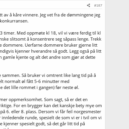
#187
t av å kåre vinnere. Jeg vet fra de dømmingene jeg
i konkurransen.
 timer. Med oppmøte kl 18, vil vi være ferdig til kl
t ganske slitsomt å konsentrere seg såpass lenge. Trekk
farne dommere. Uerfarne dommere bruker gjerne litt
digvis kjenner hverandre så godt. Legg også på litt
gjen gamle kjente og alt det andre som gjør at dette
e sammen. Så bruker vi omtrent like lang tid på å
elt normalt øl fått 5-6 minutter med
 det lille rommet i gangen) før neste øl.
mer oppmerksomhet. Som sagt, så er det en
 riktige. For en brygger kan det kanskje bety mye om
å 6. eller 8. plass. Dersom vi får feil norgesmester
or innledende runde, spesielt de som vi er i tvil om vi
kjenner spesielt godt, så det går litt tid på