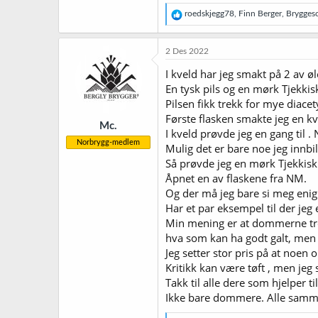
R
roedskjegg78
,
Finn Berger
,
Brygges
e
a
k
2 Des 2022
s
j
I kveld har jeg smakt på 2 av øl
o
En tysk pils og en mørk Tjekkisk
n
Pilsen fikk trekk for mye diacety
e
r
Første flasken smakte jeg en kv
Mc.
:
I kveld prøvde jeg en gang til 
Norbrygg-medlem
Mulig det er bare noe jeg innb
Så prøvde jeg en mørk Tjekkisk 
Åpnet en av flaskene fra NM.
Og der må jeg bare si meg enig
Har et par eksempel til der je
Min mening er at dommerne tre
hva som kan ha godt galt, men
Jeg setter stor pris på at noen 
Kritikk kan være tøft , men jeg
Takk til alle dere som hjelper t
Ikke bare dommere. Alle samm