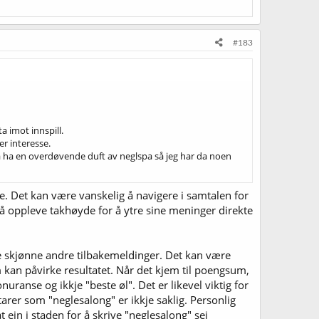
#183
a imot innspill.
er interesse.
m å ha en overdøvende duft av neglspa så jeg har da noen
tere. Det kan være vanskelig å navigere i samtalen for
 å oppleve takhøyde for å ytre sine meninger direkte
kje skjønne andre tilbakemeldinger. Det kan være
 kan påvirke resultatet. Når det kjem til poengsum,
ranse og ikkje "beste øl". Det er likevel viktig for
rer som "neglesalong" er ikkje saklig. Personlig
 ein i staden for å skrive "neglesalong" sei