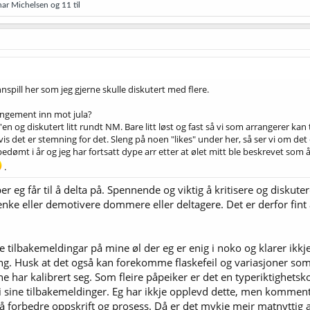
nar Michelsen
og 11 til
spill her som jeg gjerne skulle diskutert med flere.
rrangement inn mot jula?
n og diskutert litt rundt NM. Bare litt løst og fast så vi som arrangerer kan t
is det er stemning for det. Sleng på noen "likes" under her, så ser vi om det 
bedømt i år og jeg har fortsatt dype arr etter at ølet mitt ble beskrevet so
.
åper eg får til å delta på. Spennende og viktig å kritisere og disku
enke eller demotivere dommere eller deltagere. Det er derfor fint
de tilbakemeldingar på mine øl der eg er enig i noko og klarer ik
ing. Husk at det også kan forekomme flaskefeil og variasjoner som
har kalibrert seg. Som fleire påpeiker er det en typeriktighetskonu
 sine tilbakemeldinger. Eg har ikkje opplevd dette, men kommenta
å forbedre oppskrift og prosess. Då er det mykje meir matnyttig at