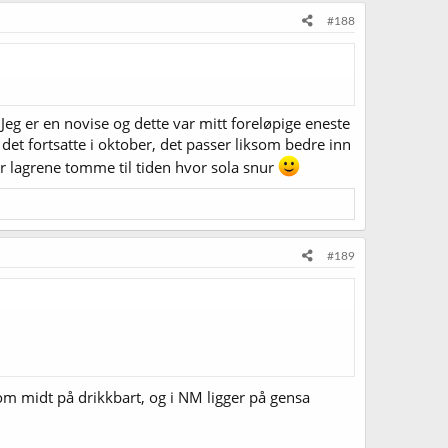
#188
eg er en novise og dette var mitt foreløpige eneste
det fortsatte i oktober, det passer liksom bedre inn
er lagrene tomme til tiden hvor sola snur
#189
om midt på drikkbart, og i NM ligger på gensa