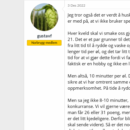
k
3 Des 2022
s
j
Jeg tror også det er verdt å h
o
er med på, at vi ikke bruker sp
n
e
r
Hver kveld skal vi smake oss gj
gustavf
:
21. Det er et par grunner til det
Norbrygg-medlem
fra litt tid til å rydde og vas
lenger tid per øl, og det tar l
tid for at vi gjør dette fordi vi
faktisk er en hobby og ikke en l
Men altså, 10 minutter per øl. 
sikre at vi har omtrent samme o
oppmerksomhet. På tide å rydde 
Men sa jeg ikke 8-10 minutter, i
konkurranse. Vi vil gjerne være
man får 26 eller 31 poeng, men 
er det litt kjedeligere. Derfor b
skal sende videre). Så er det no