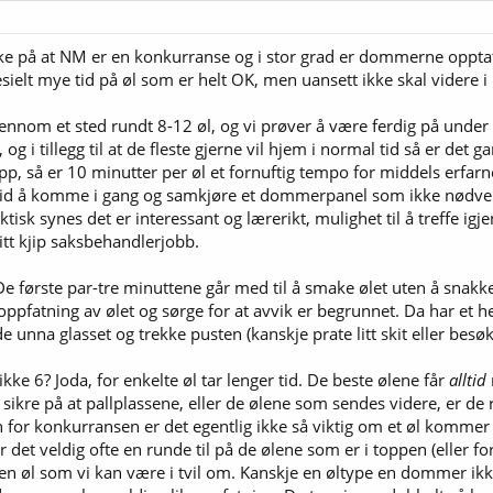
uske på at NM er en konkurranse og i stor grad er dommerne opptat
esielt mye tid på øl som er helt OK, men uansett ikke skal videre 
ennom et sted rundt 8-12 øl, og vi prøver å være ferdig på under 3
, og i tillegg til at de fleste gjerne vil hjem i normal tid så er de
ke opp, så er 10 minutter per øl et fornuftig tempo for middels er
itt tid å komme i gang og samkjøre et dommerpanel som ikke nødven
 faktisk synes det er interessant og lærerikt, mulighet til å treffe i
itt kjip saksbehandlerjobb.
De første par-tre minuttene går med til å smake ølet uten å snakk
ppfatning av ølet og sørge for at avvik er begrunnet. Da har et h
unna glasset og trekke pusten (kanskje prate litt skit eller besøke
kke 6? Joda, for enkelte øl tar lenger tid. De beste ølene får
alltid
 sikre på at pallplassene, eller de ølene som sendes videre, er de
for konkurransen er det egentlig ikke så viktig om et øl kommer p
lir det veldig ofte en runde til på de ølene som er i toppen (eller f
en øl som vi kan være i tvil om. Kanskje en øltype en dommer ikke 