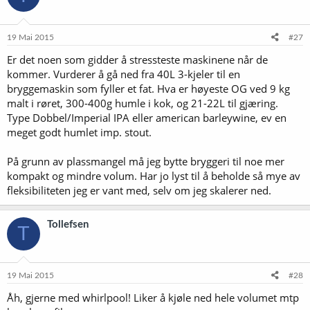
19 Mai 2015
#27
Er det noen som gidder å stressteste maskinene når de
kommer. Vurderer å gå ned fra 40L 3-kjeler til en
bryggemaskin som fyller et fat. Hva er høyeste OG ved 9 kg
malt i røret, 300-400g humle i kok, og 21-22L til gjæring.
Type Dobbel/Imperial IPA eller american barleywine, ev en
meget godt humlet imp. stout.
På grunn av plassmangel må jeg bytte bryggeri til noe mer
kompakt og mindre volum. Har jo lyst til å beholde så mye av
fleksibiliteten jeg er vant med, selv om jeg skalerer ned.
Tollefsen
T
19 Mai 2015
#28
Åh, gjerne med whirlpool! Liker å kjøle ned hele volumet mtp