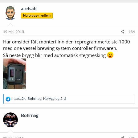
a
k
arefsahl
s
Norbrygg-medlem
j
o
n
e
19 Mai 2015
#34
r
Har omsider fått montert inn den reprogrammerte stc-1000
:
med one vessel brewing system controller firmwaren.
Så neste brygg blir med automatisk stegmesking
R
maasa2k
,
Bohrnag
,
Kbrygg
og 2 til
e
a
k
Bohrnag
s
j
o
n
e