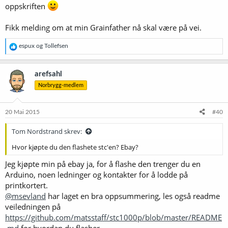
oppskriften
Fikk melding om at min Grainfather nå skal være på vei.
R
espux
og
Tollefsen
e
a
k
arefsahl
s
Norbrygg-medlem
j
o
n
e
20 Mai 2015
#40
r
:
Tom Nordstrand skrev:
Hvor kjøpte du den flashete stc'en? Ebay?
Jeg kjøpte min på ebay ja, for å flashe den trenger du en
Arduino, noen ledninger og kontakter for å lodde på
printkortert.
@msevland
har laget en bra oppsummering, les også readme
veiledningen på
https://github.com/matsstaff/stc1000p/blob/master/README