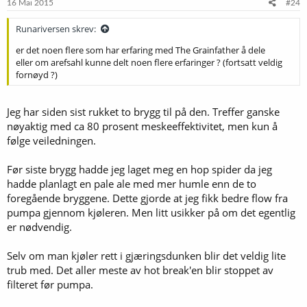
16 Mai 2015
#24
Runariversen skrev:
er det noen flere som har erfaring med The Grainfather å dele
eller om arefsahl kunne delt noen flere erfaringer ? (fortsatt veldig
fornøyd ?)
Jeg har siden sist rukket to brygg til på den. Treffer ganske
nøyaktig med ca 80 prosent meskeeffektivitet, men kun å
følge veiledningen.
Før siste brygg hadde jeg laget meg en hop spider da jeg
hadde planlagt en pale ale med mer humle enn de to
foregående bryggene. Dette gjorde at jeg fikk bedre flow fra
pumpa gjennom kjøleren. Men litt usikker på om det egentlig
er nødvendig.
Selv om man kjøler rett i gjæringsdunken blir det veldig lite
trub med. Det aller meste av hot break'en blir stoppet av
filteret før pumpa.