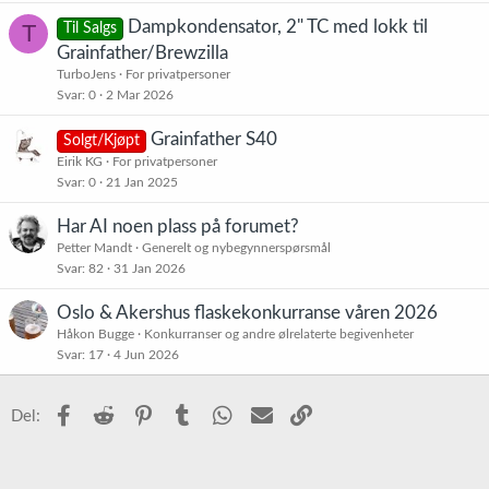
Dampkondensator, 2" TC med lokk til
T
Til Salgs
Grainfather/Brewzilla
TurboJens
For privatpersoner
Svar
0
2 Mar 2026
Grainfather S40
Solgt/Kjøpt
Eirik KG
For privatpersoner
Svar
0
21 Jan 2025
Har AI noen plass på forumet?
Petter Mandt
Generelt og nybegynnerspørsmål
Svar
82
31 Jan 2026
Oslo & Akershus flaskekonkurranse våren 2026
Håkon Bugge
Konkurranser og andre ølrelaterte begivenheter
Svar
17
4 Jun 2026
Facebook
Reddit
Pinterest
Tumblr
WhatsApp
E-post
Link
Del: