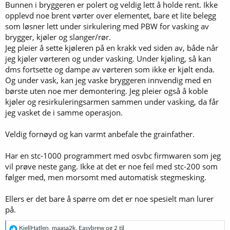
Bunnen i bryggeren er polert og veldig lett å holde rent. Ikke
opplevd noe brent vørter over elementet, bare et lite belegg
som løsner lett under sirkulering med PBW for vasking av
brygger, kjøler og slanger/rør.
Jeg pleier å sette kjøleren på en krakk ved siden av, både når
jeg kjøler vørteren og under vasking. Under kjøling, så kan
dms fortsette og dampe av vørteren som ikke er kjølt enda.
Og under vask, kan jeg vaske bryggeren innvendig med en
børste uten noe mer demontering. Jeg pleier også å koble
kjøler og resirkuleringsarmen sammen under vasking, da får
jeg vasket de i samme operasjon.
Veldig fornøyd og kan varmt anbefale the grainfather.
Har en stc-1000 programmert med osvbc firmwaren som jeg
vil prøve neste gang. Ikke at det er noe feil med stc-200 som
følger med, men morsomt med automatisk stegmesking.
Ellers er det bare å spørre om det er noe spesielt man lurer
på.
R
KjellHatlen
,
maasa2k
,
Easybrew
og 2 til