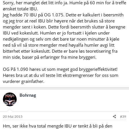
Sorry, her manglet det litt info ja. Humle på 60 min for å treffe
ønsket totale IBU.
Jeg hadde 70 IBU på OG 1.075. Dette er kalkulert i beersmith
og jeg tror at reel IBU blir høyere når det brukes så store
mengder sent i koken. Dette fordi beersmith slutter å beregne
IBU ved kokeslutt. Humlen er jo fortsatt i kjelen under
nedkjølingen og selv om det bare tar noen minutter å kjøle
ned så vil så store mengder med høyalfa humler avgi litt
bitterhet etter kokeslutt. Dette er bare løs teoretisering fra
min side, baser på erfaringer fra mine bryggeri.
OG På 1.090 høres ut som meget god bryggerieffektivitet!
Høres bra ut at du vil teste litt ekstremgrenser for oss som
vurderer grainfather.
Bohrnag
20 Mai 2015
#39
Hm, ser ikke hva total mengde IBU er tenkt å bli på den