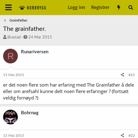
Logg inn
Registrer
GrainFather
The grainfather.
T
S
Brastad
24 Mar 2015
r
t
å
a
Runariversen
R
d
r
s
t
t
d
a
a
15 Mai 2015
#21
r
t
t
o
er det noen flere som har erfaring med The Grainfather å dele
e
eller om arefsahl kunne delt noen flere erfaringer ? (fortsatt
r
veldig fornøyd ?)
Bohrnag
15 Mai 2015
#22