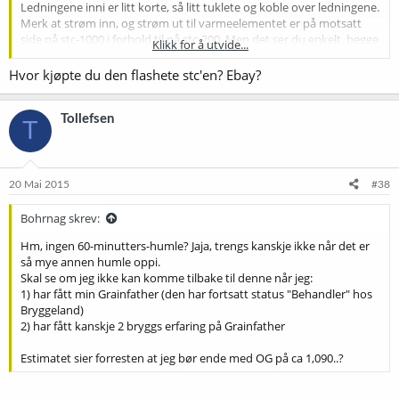
Ledningene inni er litt korte, så litt tuklete og koble over ledningene.
Merk at strøm inn, og strøm ut til varmeelementet er på motsatt
side på stc-1000 i forhold til på stc-200. Men det ser du enkelt, begge
Klikk for å utvide...
er godt merket. Bare pass på ledningene, de er ikke merket.
Hvor kjøpte du den flashete stc'en? Ebay?
Brukte kanskje 10-12 minutter.
Tollefsen
T
20 Mai 2015
#38
Bohrnag skrev:
Hm, ingen 60-minutters-humle? Jaja, trengs kanskje ikke når det er
så mye annen humle oppi.
Skal se om jeg ikke kan komme tilbake til denne når jeg:
1) har fått min Grainfather (den har fortsatt status "Behandler" hos
Bryggeland)
2) har fått kanskje 2 bryggs erfaring på Grainfather
Estimatet sier forresten at jeg bør ende med OG på ca 1,090..?