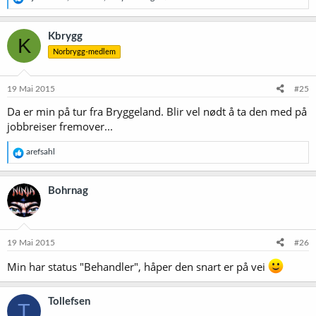
e
a
k
Kbrygg
K
s
Norbrygg-medlem
j
o
n
e
19 Mai 2015
#25
r
Da er min på tur fra Bryggeland. Blir vel nødt å ta den med på
:
jobbreiser fremover...
R
arefsahl
e
a
k
Bohrnag
s
j
o
n
e
19 Mai 2015
#26
r
:
Min har status "Behandler", håper den snart er på vei
Tollefsen
T