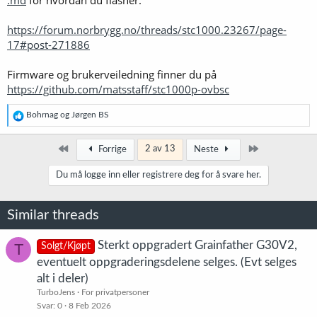
.md
for hvordan du flasher.
https://forum.norbrygg.no/threads/stc1000.23267/page-
17#post-271886
Firmware og brukerveiledning finner du på
https://github.com/matsstaff/stc1000p-ovbsc
R
Bohrnag
og
Jørgen BS
e
a
k
Først
Siste
2 av 13
Forrige
Neste
s
j
Du må logge inn eller registrere deg for å svare her.
o
n
e
Similar threads
r
:
Sterkt oppgradert Grainfather G30V2,
T
Solgt/Kjøpt
eventuelt oppgraderingsdelene selges. (Evt selges
alt i deler)
TurboJens
For privatpersoner
Svar
0
8 Feb 2026