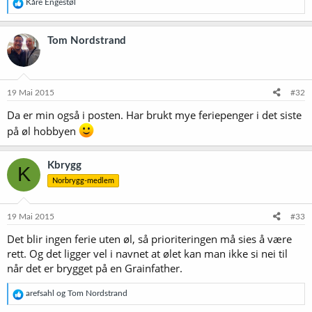
R
Kåre Engestøl
e
a
k
Tom Nordstrand
s
j
o
n
e
19 Mai 2015
#32
r
Da er min også i posten. Har brukt mye feriepenger i det siste
:
på øl hobbyen
Kbrygg
K
Norbrygg-medlem
19 Mai 2015
#33
Det blir ingen ferie uten øl, så prioriteringen må sies å være
rett. Og det ligger vel i navnet at ølet kan man ikke si nei til
når det er brygget på en Grainfather.
R
arefsahl
og
Tom Nordstrand
e