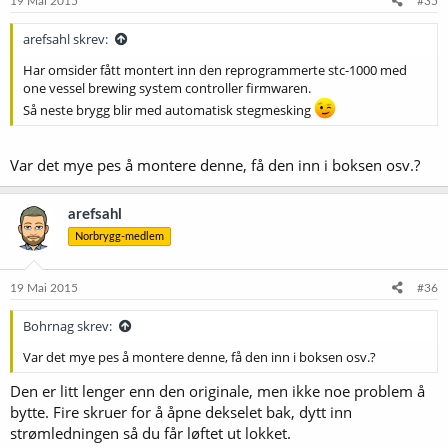
19 Mai 2015
#35
r
:
arefsahl skrev:
Har omsider fått montert inn den reprogrammerte stc-1000 med
one vessel brewing system controller firmwaren.
Så neste brygg blir med automatisk stegmesking
Var det mye pes å montere denne, få den inn i boksen osv.?
arefsahl
Norbrygg-medlem
19 Mai 2015
#36
Bohrnag skrev:
Var det mye pes å montere denne, få den inn i boksen osv.?
Den er litt lenger enn den originale, men ikke noe problem å
bytte. Fire skruer for å åpne dekselet bak, dytt inn
strømledningen så du får løftet ut lokket.