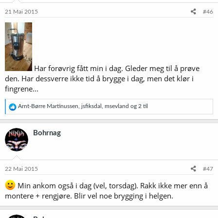
n
e
21 Mai 2015
#46
r
:
Har forøvrig fått min i dag. Gleder meg til å prøve
den. Har dessverre ikke tid å brygge i dag, men det klør i
fingrene...
R
Arnt-Børre Martinussen
,
jsfiksdal
,
msevland
og 2 til
e
a
k
Bohrnag
s
j
o
n
e
22 Mai 2015
#47
r
:
Min ankom også i dag (vel, torsdag). Rakk ikke mer enn å
montere + rengjøre. Blir vel noe brygging i helgen.