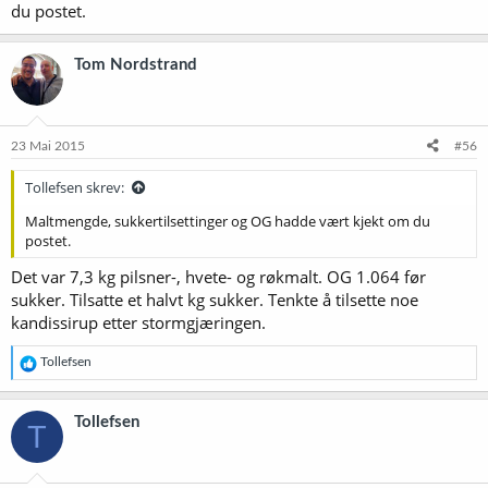
du postet.
Tom Nordstrand
23 Mai 2015
#56
Tollefsen skrev:
Maltmengde, sukkertilsettinger og OG hadde vært kjekt om du
postet.
Det var 7,3 kg pilsner-, hvete- og røkmalt. OG 1.064 før
sukker. Tilsatte et halvt kg sukker. Tenkte å tilsette noe
kandissirup etter stormgjæringen.
R
Tollefsen
e
a
k
Tollefsen
T
s
j
o
n