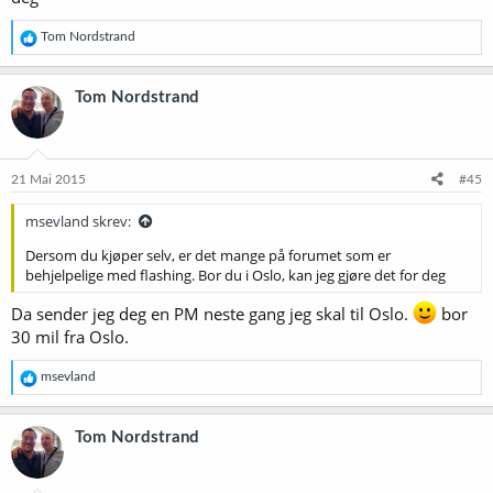
R
Tom Nordstrand
e
a
k
Tom Nordstrand
s
j
o
n
e
21 Mai 2015
#45
r
:
msevland skrev:
Dersom du kjøper selv, er det mange på forumet som er
behjelpelige med flashing. Bor du i Oslo, kan jeg gjøre det for deg
Da sender jeg deg en PM neste gang jeg skal til Oslo.
bor
30 mil fra Oslo.
R
msevland
e
a
k
Tom Nordstrand
s
j
o