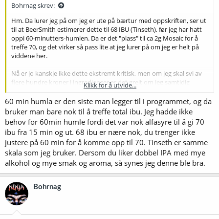
Bohrnag skrev:
Hm. Da lurer jeg på om jeg er ute på bærtur med oppskriften, ser ut
til at BeerSmith estimerer dette til 68 IBU (Tinseth), før jeg har hatt
oppi 60-minutters-humlen. Da er det "plass" til ca 2g Mosaic for å
treffe 70, og det virker så pass lite at jeg lurer på om jeg er helt på
viddene her.
Nå er jo kanskje ikke dette ekstremt kritisk, men om jeg skal svi av
flere hundre kroner i ingredienser er det greit om jeg samtidig
Klikk for å utvide...
prøver å treffe noe som kan bli drikkendes
60 min humla er den siste man legger til i programmet, og da
bruker man bare nok til å treffe total ibu. Jeg hadde ikke
behov for 60min humle fordi det var nok alfasyre til å gi 70
ibu fra 15 min og ut. 68 ibu er nære nok, du trenger ikke
justere på 60 min for å komme opp til 70. Tinseth er samme
skala som jeg bruker. Dersom du liker dobbel IPA med mye
alkohol og mye smak og aroma, så synes jeg denne ble bra.
Bohrnag