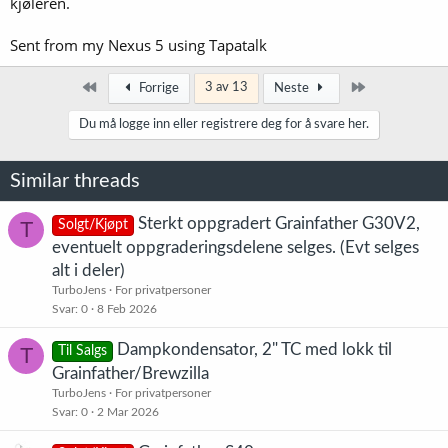
kjøleren.
Sent from my Nexus 5 using Tapatalk
Først
Siste
3 av 13
Forrige
Neste
Du må logge inn eller registrere deg for å svare her.
Han brygger helt likt oppskrift på en Grainfather og Speidel 20, og
han gjør det som om det skulle vært første gang han brygget. Så
begge maskinen kan helt sikkert brygge mye bedre når du har brukt
Similar threads
de noen ganger, men du får en godt innblikk i hvilke utfordringer du
vil møte på og hvilke prossesser som kan forbedres.
Forskjellene på kvalitetet av ølet som ble produsert i de to
Sterkt oppgradert Grainfather G30V2,
T
Solgt/Kjøpt
forskjellige er enda ikke testet da part3 ble publisert for 5 dager
eventuelt oppgraderingsdelene selges. (Evt selges
siden.
alt i deler)
TurboJens
For privatpersoner
Svar
0
8 Feb 2026
Dampkondensator, 2" TC med lokk til
T
Til Salgs
Grainfather/Brewzilla
TurboJens
For privatpersoner
Svar
0
2 Mar 2026