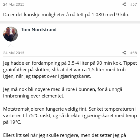
e
24 Mai 2015
#57
r
Da er det kanskje muligheter å nå tett på 1.080 med 9 kilo.
:
Tom Nordstrand
24 Mai 2015
#58
Jeg hadde en fordampning på 3,5-4 liter på 90 min kok. Tippet
grainfather på slutten, slik at det var ca 1,5 liter med trub
igjen, når jeg tappet over i gjæringskaret.
Jeg må nok bli nøyere med å røre i bunnen, for å unngå
innbrenning over elementet.
Motstrømskjøleren fungerte veldig fint. Senket temperaturen i
vørteren til 75°C raskt, og så direkte i gjæringskaret med temp
på 19°C.
Ellers litt søl når jeg skulle rengjøre, men det setter jeg på