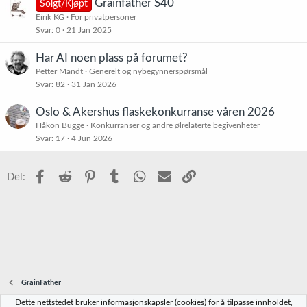
Grainfather S40
Solgt/Kjøpt
Eirik KG
For privatpersoner
Svar
0
21 Jan 2025
Har AI noen plass på forumet?
Petter Mandt
Generelt og nybegynnerspørsmål
Svar
82
31 Jan 2026
Oslo & Akershus flaskekonkurranse våren 2026
Håkon Bugge
Konkurranser og andre ølrelaterte begivenheter
Svar
17
4 Jun 2026
Facebook
Reddit
Pinterest
Tumblr
WhatsApp
E-post
Link
Del:
GrainFather
Dette nettstedet bruker informasjonskapsler (cookies) for å tilpasse innholdet,