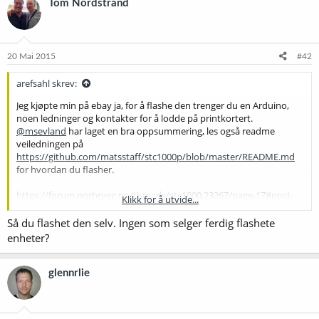
Tom Nordstrand
20 Mai 2015
#42
arefsahl skrev:
Jeg kjøpte min på ebay ja, for å flashe den trenger du en Arduino,
noen ledninger og kontakter for å lodde på printkortert.
@msevland
har laget en bra oppsummering, les også readme
veiledningen på
https://github.com/matsstaff/stc1000p/blob/master/README.md
for hvordan du flasher.
https://forum.norbrygg.no/threads/stc1000.23267/page-17#post-
Klikk for å utvide...
271886
Så du flashet den selv. Ingen som selger ferdig flashete
Firmware og brukerveiledning finner du på
enheter?
https://github.com/matsstaff/stc1000p-ovbsc
glennrlie