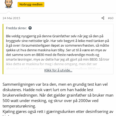
Norbrygg-medlem
24 Mai 2015
#60
Fredda skrev:
Ble veldig nysgjerrig på denne Grainfather selv når jeg så den på
bryggselv sine nettsider igår. Har selv begynt å leike med tanken på
å gå over i braumeisterligaen iløpet av sommeren/høsten, så måtte
sjekke ut hva denne maskina kan tilby. Ser ut til å være en mye av
det samme som en BB30 med de fleste nødvendige mods og
smarte løsninger, mye av dette har jeg alt gjort på min BB30. Så tror
ikke dette er maskina for meg i denne omgang, men det ser
absolutt ut til å være en verdig mellomklasse mellom BB30 og
Klikk for å utvide...
Speidel 20.
Vil anbefale de som er intressert i en grundig test å se på denne.
Sammenligningen var bra den, men en grundig test kan vel
diskuteres. Hadde nok vært lurt om han hadde lest
brukerveiledningen. Når det gjelder grainfather så bruker man
500 watt under mesking, og skrur over på 2000w ved
temperaturøkning.
Kjøling gjøres også rett i gjæringsdunken etter desinfisering av