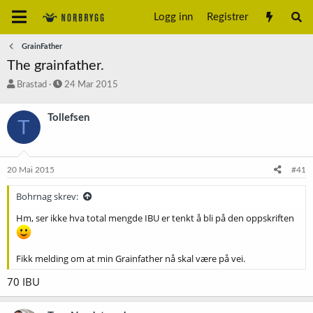
Logg inn
Registrer
GrainFather
The grainfather.
T
S
Brastad
24 Mar 2015
r
t
å
a
Tollefsen
T
d
r
s
t
t
d
a
a
20 Mai 2015
#41
r
t
t
o
Bohrnag skrev:
e
r
Hm, ser ikke hva total mengde IBU er tenkt å bli på den oppskriften
Fikk melding om at min Grainfather nå skal være på vei.
70 IBU