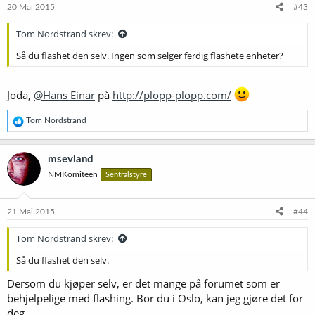
20 Mai 2015
#43
Tom Nordstrand skrev:
Så du flashet den selv. Ingen som selger ferdig flashete enheter?
Joda,
@Hans Einar
på
http://plopp-plopp.com/
R
Tom Nordstrand
e
a
k
msevland
s
NMKomiteen
Sentralstyre
j
o
n
e
21 Mai 2015
#44
r
:
Tom Nordstrand skrev:
Så du flashet den selv.
Dersom du kjøper selv, er det mange på forumet som er
behjelpelige med flashing. Bor du i Oslo, kan jeg gjøre det for
deg