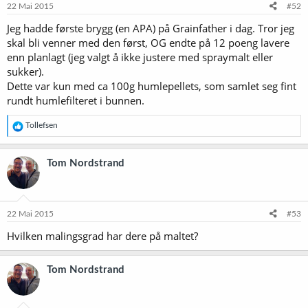
22 Mai 2015
#52
Jeg hadde første brygg (en APA) på Grainfather i dag. Tror jeg
skal bli venner med den først, OG endte på 12 poeng lavere
enn planlagt (jeg valgt å ikke justere med spraymalt eller
sukker).
Dette var kun med ca 100g humlepellets, som samlet seg fint
rundt humlefilteret i bunnen.
R
Tollefsen
e
a
k
Tom Nordstrand
s
j
o
n
e
22 Mai 2015
#53
r
Hvilken malingsgrad har dere på maltet?
:
Tom Nordstrand