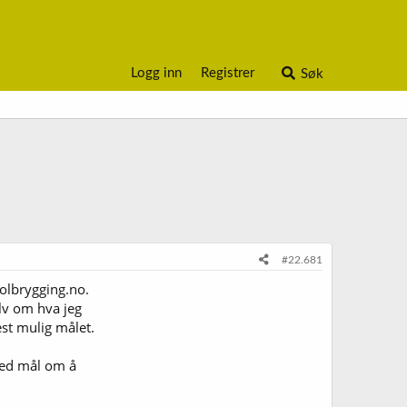
Logg inn
Registrer
Søk
#22.681
 olbrygging.no.
elv om hva jeg
est mulig målet.
 med mål om å