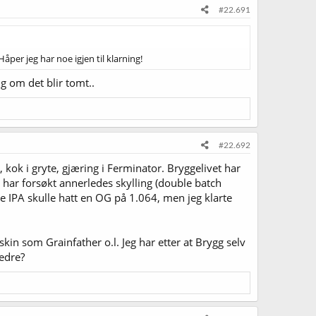
#22.691
per jeg har noe igjen til klarning!
g om det blir tomt..
#22.692
k i gryte, gjæring i Ferminator. Bryggelivet har
 har forsøkt annerledes skylling (double batch
te IPA skulle hatt en OG på 1.064, men jeg klarte
skin som Grainfather o.l. Jeg har etter at Brygg selv
bedre?