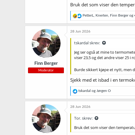
Bruk det som viser den tempera
R
PetterL
,
Knerten
,
Finn Berger
og 4
e
a
k
28 Jun 2026
s
j
tskardal skrev:
o
n
Jeg ser også at mine to termomete
e
viser 23,5 og det andre viser 25 
r
Finn Berger
:
Burde sikkert kjøpe et nytt, men d
Moderator
Sjekk med et isbad i en termoko
R
tskardal
og
Jørgen O
e
a
k
28 Jun 2026
s
j
Tor. skrev:
o
n
Bruk det som viser den temperatur
e
r