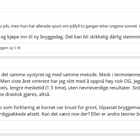
ils, men hun har allerede spurt om påfyll to ganger etter ungene sovnet. Hå
g kjøpe inn til ny bryggedag. Det kan bli skikkelig dårlig stemnin
ggeri
og 1 til
d det samme uystyret og med samme metode. Mesk i termotønne, ko
 Men siste året omtrent har jeg slitt med å oppnå høy nok OG. Jeg
eis, lengre mesketid (1.5 time), uten nevneverdige resultater. Sis
 drastisk gjøres, altså.
slo som forklaring at kornet var knust for grovt, tilpasset bryggema
digpakkede ølsett. Kan det være noe der? Eller er andre teorier 