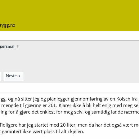
rygg.no
spørsmål
Neste
ygg, og nå sitter jeg og planlegger gjennomføring av en Kölsch fra
r mengde til gjæring er 20L. Klarer ikke å bli helt enig med meg s
ing for å gjøre det enklest for meg selv, og samtidig lande nærm
. Tidligere har jeg startet med 20 liter, men da har det også vært
r garantert ikke vært plass til alt i kjelen.