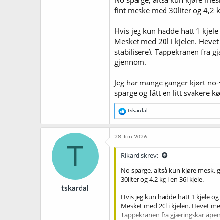
fint meske med 30liter og 4,2 kg
Jeg vurderer også å prøve skylling 
effekt? Og om jeg i så fall bør ha 
Hvis jeg kun hadde hatt 1 kjele 
Mesket med 20l i kjelen. Hevet
Så da håper jeg at det er noen he
stabilisere). Tappekranen fra g
gjennom.
Jeg har mange ganger kjørt no-s
sparge og fått en litt svakere kø
R
tskardal
e
a
k
28 Jun 2026
s
T
j
Rikard skrev:
o
n
No sparge, altså kun kjøre mesk, g
e
30liter og 4,2 kg i en 36l kjele.
r
tskardal
:
Hvis jeg kun hadde hatt 1 kjele og 
Mesket med 20l i kjelen. Hevet mes
Tappekranen fra gjæringskar åpen 