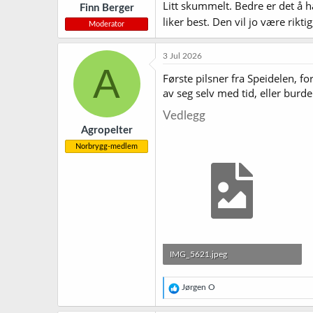
Litt skummelt. Bedre er det å h
Finn Berger
:
liker best. Den vil jo være riktig, 
Moderator
3 Jul 2026
A
Første pilsner fra Speidelen, for
av seg selv med tid, eller burd
Vedlegg
Agropelter
Norbrygg-medlem
IMG_5621.jpeg
3,2 MB · Sett: 11
R
Jørgen O
e
a