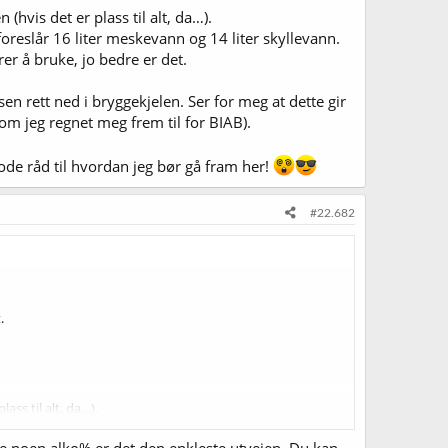
hvis det er plass til alt, da…).
g foreslår 16 liter meskevann og 14 liter skyllevann.
er å bruke, jo bedre er det.
en rett ned i bryggekjelen. Ser for meg at dette gir
som jeg regnet meg frem til for BIAB).
ode råd til hvordan jeg bør gå fram her!
#22.682
.
ass til alt, da…).
er meskevann og 14 liter skyllevann. Dette er riktignok til en
ape noen alko% er det den enkleste utveien. Du kan