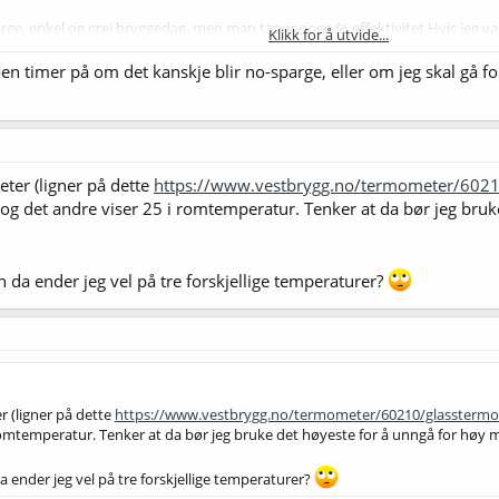
ge, enkel og grei bryggedag, men man taper noen % effektivitet.Hvis jeg var de
Klikk for å utvide...
en timer på om det kanskje blir no-sparge, eller om jeg skal gå for s
ter (ligner på dette
https://www.vestbrygg.no/termometer/6021
 og det andre viser 25 i romtemperatur. Tenker at da bør jeg bruk
n da ender jeg vel på tre forskjellige temperaturer?
r (ligner på dette
https://www.vestbrygg.no/termometer/60210/glasstermo
i romtemperatur. Tenker at da bør jeg bruke det høyeste for å unngå for hø
a ender jeg vel på tre forskjellige temperaturer?