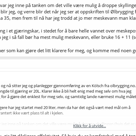
ar jeg inne på tanken om det ville være mulig å droppe skyllingen (
blir jeg, og verre blir det når jeg ser at oppskriften til Ølbryggin
illa 35, men frem til nå har jeg trodd at jo mer meskevann man klar
ng i et gjæringskar, i stedet for å bare helle vannet over meskepos
m jeg i så fall bør ha mest mulig meskevann, eller bruke 16 + 11 (
 her som kan gjøre det litt klarere for meg, og komme med noen g
, og nå sitter jeg og planlegger gjennomføring av en Kölsch fra olbrygging.no.
ngde til gjæring er 20L. Klarer ikke å bli helt enig med meg selv om hva jeg
 for å gjøre det enklest for meg selv, og samtidig lande nærmest mulig målet
dligere har jeg startet med 20 liter, men da har det også vært med mål om å
rantert ikke vært plass til alt i kjelen.
eg inne på tanken om det ville være mulig å droppe skyllingen (hvis det er pl
Klikk for å utvide...
r jeg, og verre blir det når jeg ser at oppskriften til Ølbrygging foreslår 16 lit
jeg trodd at jo mer meskevann man klarer å bruke, jo bedre er det.
, gir litt dårligere effektivitet. Så hvis du er komfotabel med å t