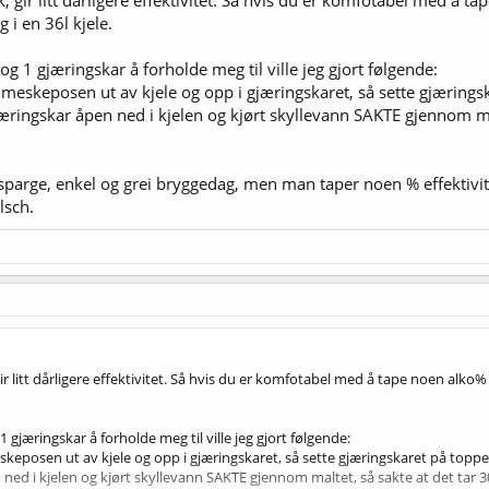
 i en 36l kjele.
i et gjæringskar, i stedet for å bare helle vannet over meskeposen rett ned i 
mest mulig meskevann, eller bruke 16 + 11 (som jeg regnet meg frem til for BI
og 1 gjæringskar å forholde meg til ville jeg gjort følgende:
 meskeposen ut av kjele og opp i gjæringskaret, så sette gjærings
r som kan gjøre det litt klarere for meg, og komme med noen gode råd til hv
jæringskar åpen ned i kjelen og kjørt skyllevann SAKTE gjennom mal
parge, enkel og grei bryggedag, men man taper noen % effektivitet.
lsch.
ir litt dårligere effektivitet. Så hvis du er komfotabel med å tape noen alk
1 gjæringskar å forholde meg til ville jeg gjort følgende:
keposen ut av kjele og opp i gjæringskaret, så sette gjæringskaret på toppen
ned i kjelen og kjørt skyllevann SAKTE gjennom maltet, så sakte at det tar 3