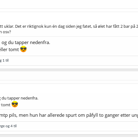
tt uklar. Det er riktignok kun én dag siden jeg fatet, så ølet har fått 2 bar på 
in osv?
 og du tapper nedenfra.
 eller tomt
 1 til
g du tapper nedenfra.
er tomt
p pils, men hun har allerede spurt om påfyll to ganger etter unge
rge
og 4 til