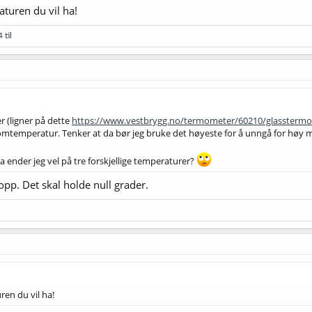
turen du vil ha!
 til
r (ligner på dette
https://www.vestbrygg.no/termometer/60210/glasstermo
i romtemperatur. Tenker at da bør jeg bruke det høyeste for å unngå for hø
a ender jeg vel på tre forskjellige temperaturer?
pp. Det skal holde null grader.
en du vil ha!