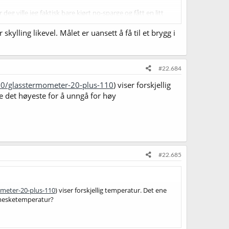
g ville jeg faktisk bare kjørt no-sparge og fått en litt
kylling likevel. Målet er uansett å få til et brygg i
#22.684
0/glasstermometer-20-plus-110
) viser forskjellig
e det høyeste for å unngå for høy
#22.685
meter-20-plus-110
) viser forskjellig temperatur. Det ene
y mesketemperatur?