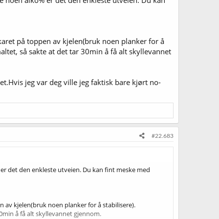
bryggekjelen. Ser for meg at dette gir et dette gir bedre
AB).
karet på toppen av kjelen(bruk noen planker for å
ordan jeg bør gå fram her!
tet, så sakte at det tar 30min å få alt skyllevannet
Hvis jeg var deg ville jeg faktisk bare kjørt no-
#22.683
o% er det den enkleste utveien. Du kan fint meske med
 av kjelen(bruk noen planker for å stabilisere).
0min å få alt skyllevannet gjennom.