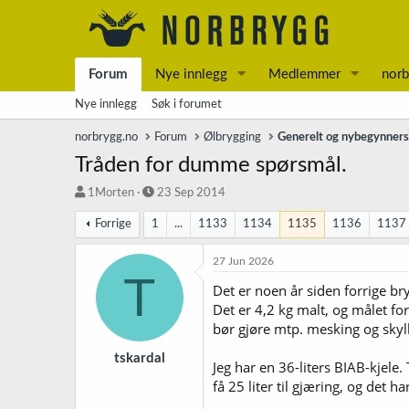
Forum
Nye innlegg
Medlemmer
norb
Nye innlegg
Søk i forumet
norbrygg.no
Forum
Ølbrygging
Generelt og nybegynner
Tråden for dumme spørsmål.
T
S
1Morten
23 Sep 2014
r
t
Forrige
1
...
1133
1134
1135
1136
1137
å
a
d
r
s
t
27 Jun 2026
T
t
d
Det er noen år siden forrige br
a
a
Det er 4,2 kg malt, og målet fo
r
t
t
o
bør gjøre mtp. mesking og skyll
e
r
tskardal
Jeg har en 36-liters BIAB-kjele
få 25 liter til gjæring, og det ha