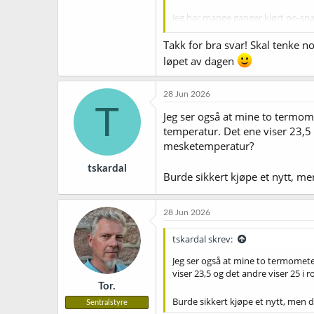
Jeg har mange ganger kjørt no-spar
svakere kølsch.
Takk for bra svar! Skal tenke no
løpet av dagen
28 Jun 2026
T
Jeg ser også at mine to termome
temperatur. Det ene viser 23,5
mesketemperatur?
tskardal
Burde sikkert kjøpe et nytt, me
28 Jun 2026
tskardal skrev:
Jeg ser også at mine to termomete
viser 23,5 og det andre viser 25 
Tor.
Burde sikkert kjøpe et nytt, men d
Sentralstyre