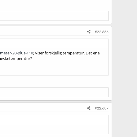
#22.686
meter-20-plus-110
) viser forskjellig temperatur. Det ene
y mesketemperatur?
#22.687