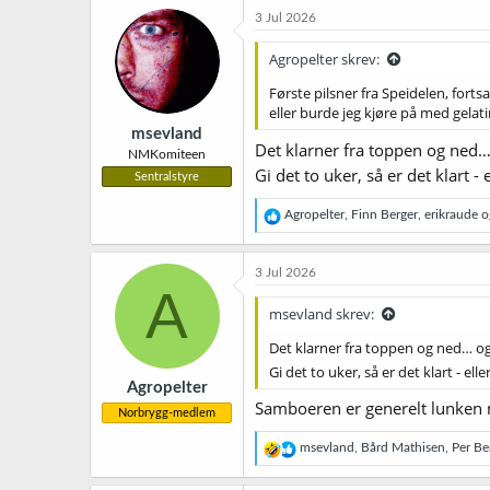
k
3 Jul 2026
s
j
Agropelter skrev:
o
n
Første pilsner fra Speidelen, fortsa
e
eller burde jeg kjøre på med gelat
r
msevland
:
Det klarner fra toppen og ned…
NMKomiteen
Gi det to uker, så er det klart -
Sentralstyre
R
Agropelter
,
Finn Berger
,
erikraude
og
e
a
k
3 Jul 2026
s
A
j
msevland skrev:
o
n
Det klarner fra toppen og ned… o
e
Gi det to uker, så er det klart - ell
r
Agropelter
:
Samboeren er generelt lunken mt
Norbrygg-medlem
R
msevland
,
Bård Mathisen
,
Per Be
e
a