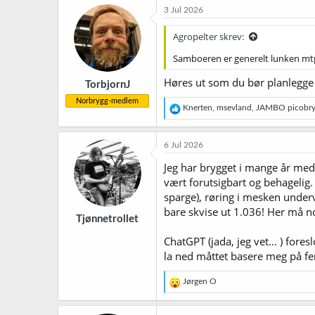
k
3 Jul 2026
s
j
Agropelter skrev:
o
n
Samboeren er generelt lunken mtp p
e
r
Høres ut som du bør planlegge o
TorbjornJ
:
Norbrygg-medlem
R
Knerten
,
msevland
,
JAMBO picobry
e
a
k
6 Jul 2026
s
j
Jeg har brygget i mange år me
o
vært forutsigbart og behagelig.
n
sparge), røring i mesken underv
e
r
bare skvise ut 1.036! Her må noe
Tjønnetrollet
:
ChatGPT (jada, jeg vet... ) fore
la ned måttet basere meg på fer
R
Jørgen O
e
a
k