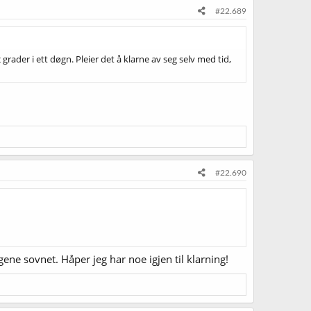
#22.689
2 grader i ett døgn. Pleier det å klarne av seg selv med tid,
#22.690
ne sovnet. Håper jeg har noe igjen til klarning!