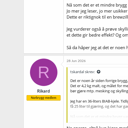
Nå som det er et mindre brygg v
Jo mer jeg leser, jo mer usikker 
Dette er riktignok til en brewz
Jeg vurderer også å prøve skylli
et dette gir bedre effekt? Og o
Så da håper jeg at det er noen
28 Jun 2026
R
tskardal skrev:
Det er noen år siden forrige brygg
Det er 4,2 kg malt, og målet for me
bør gjøre mtp. mesking og skylling
Rikard
Norbrygg-medlem
Jeg har en 36-liters BIAB-kjele. Ti
få 25 liter til gjæring, og det har ga
Nå som det er et mindre brygg var j
Jo mer jeg leser, jo mer usikker bli
brewzilla 35, men frem til nå har 
No sparge, altså kun kjøre mesk