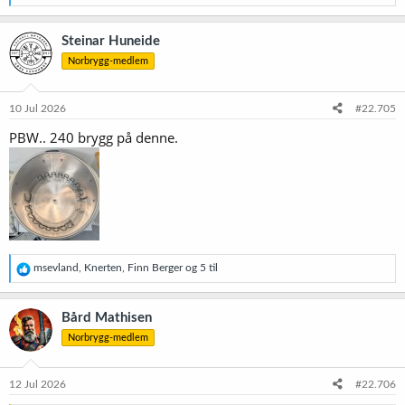
e
a
k
Steinar Huneide
s
Norbrygg-medlem
j
o
n
e
10 Jul 2026
#22.705
r
PBW.. 240 brygg på denne.
:
R
msevland
,
Knerten
,
Finn Berger
og 5 til
e
a
k
Bård Mathisen
s
Norbrygg-medlem
j
o
n
e
12 Jul 2026
#22.706
r