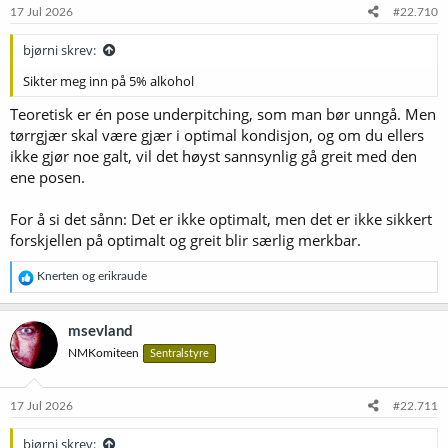
17 Jul 2026
#22.710
bjørni skrev:
Sikter meg inn på 5% alkohol
Teoretisk er én pose underpitching, som man bør unngå. Men
tørrgjær skal være gjær i optimal kondisjon, og om du ellers
ikke gjør noe galt, vil det høyst sannsynlig gå greit med den
ene posen.
For å si det sånn: Det er ikke optimalt, men det er ikke sikkert
forskjellen på optimalt og greit blir særlig merkbar.
R
Knerten
og
erikraude
e
a
k
msevland
s
NMKomiteen
Sentralstyre
j
o
n
e
17 Jul 2026
#22.711
r
:
bjørni skrev: