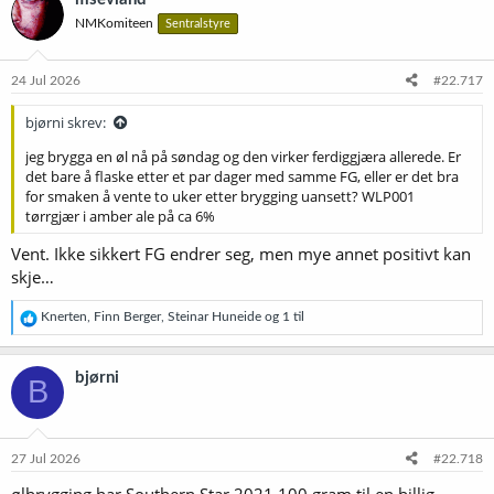
s
NMKomiteen
Sentralstyre
j
o
n
e
24 Jul 2026
#22.717
r
:
bjørni skrev:
jeg brygga en øl nå på søndag og den virker ferdiggjæra allerede. Er
det bare å flaske etter et par dager med samme FG, eller er det bra
for smaken å vente to uker etter brygging uansett? WLP001
tørrgjær i amber ale på ca 6%
Vent. Ikke sikkert FG endrer seg, men mye annet positivt kan
skje…
R
Knerten
,
Finn Berger
,
Steinar Huneide
og 1 til
e
a
k
bjørni
B
s
j
o
n
e
27 Jul 2026
#22.718
r
: