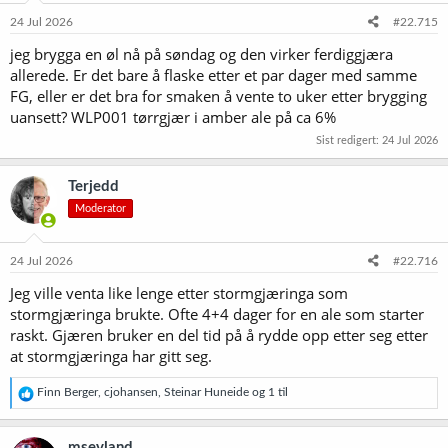
n
e
24 Jul 2026
#22.715
r
jeg brygga en øl nå på søndag og den virker ferdiggjæra
:
allerede. Er det bare å flaske etter et par dager med samme
FG, eller er det bra for smaken å vente to uker etter brygging
uansett? WLP001 tørrgjær i amber ale på ca 6%
Sist redigert:
24 Jul 2026
Terjedd
Moderator
24 Jul 2026
#22.716
Jeg ville venta like lenge etter stormgjæringa som
stormgjæringa brukte. Ofte 4+4 dager for en ale som starter
raskt. Gjæren bruker en del tid på å rydde opp etter seg etter
at stormgjæringa har gitt seg.
R
Finn Berger
,
cjohansen
,
Steinar Huneide
og 1 til
e
a
k
msevland