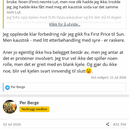
bruke. Noen (Finn) nevnte Lut, men noe slik hadde jeg ikke, trodde
jeg. Jeg hadde ikke fått med meg att kaustisk soda var det samme
som Lut.
Jeg fylte opp kjelen med SUN Oppvaskpulver og lot det stå til dagen
etter. Mirakler hadde skjedd. For mye av det fastbrente gikk av ved
Klikk for å utvide...
litt gnukking. Fylte på med mer SUN og lot det stå enda en dag. Så
var alt borte.
Jeg opplevde klar forbedring når jeg gikk fra First Price til Sun.
Men kaustisk - med litt etterbehandling med syre - er raskere.
Etter denne erfaringa tenkte jeg på dette brune belegget jeg ei
stund trudde var såkalt Øl stein. Fylte opp kjelen igjen med
Aner jo egentlig ikke hva belegget består av, men jeg antar at
varmtvann og SUN. Satte på en spreder jeg bruker til skylling og lot
det er proteiner involvert. Jeg trur vel ikke det spiller noen
den stå noen timer. Gikk tilbake og fant kjelen rein som bare det.
rolle, men det er greit med en blank kjele. Og gjør du ikke
SUN Oppvask pulver der altså.
noe, blir vel kjelen svart innvendig til slutt
.
Sist redigert:
11 Jul 2026
R
Per Berge
e
a
k
Per Berge
s
Norbrygg-medlem
j
o
n
e
10 Jul 2026
#22.704
r