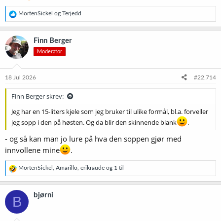
R
MortenSickel
og
Terjedd
e
a
k
Finn Berger
s
Moderator
j
o
n
e
18 Jul 2026
#22.714
r
:
Finn Berger skrev:
Jeg har en 15-liters kjele som jeg bruker til ulike formål, bl.a. forveller
jeg sopp i den på høsten. Og da blir den skinnende blank
.
- og så kan man jo lure på hva den soppen gjør med
innvollene mine
.
R
MortenSickel
,
Amarillo
,
erikraude
og 1 til
e
a
k
bjørni
B
s
j
o