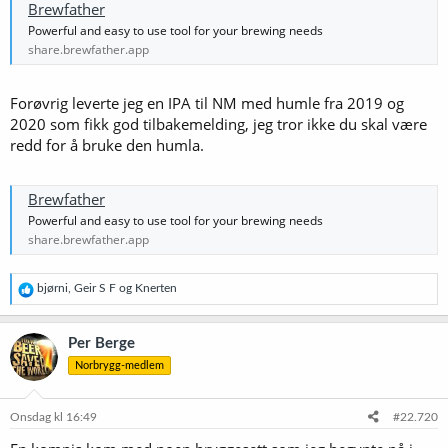
Brewfather
Powerful and easy to use tool for your brewing needs
share.brewfather.app
Forøvrig leverte jeg en IPA til NM med humle fra 2019 og
2020 som fikk god tilbakemelding, jeg tror ikke du skal være
redd for å bruke den humla.
Brewfather
Powerful and easy to use tool for your brewing needs
share.brewfather.app
R
bjørni
,
Geir S F
og
Knerten
e
a
k
Per Berge
s
Norbrygg-medlem
j
o
n
e
Onsdag kl 16:49
#22.720
r
: