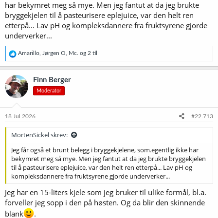
har bekymret meg så mye. Men jeg fantut at da jeg brukte
bryggekjelen til å pasteurisere eplejuice, var den helt ren
etterpå... Lav pH og kompleksdannere fra fruktsyrene gjorde
underverker...
R
Amarillo
,
Jørgen O
,
Mc.
og 2 til
e
a
k
Finn Berger
s
Moderator
j
o
n
e
18 Jul 2026
#22.713
r
:
MortenSickel skrev:
Jeg får også et brunt belegg i bryggekjelene, som.egentlig ikke har
bekymret meg så mye. Men jeg fantut at da jeg brukte bryggekjelen
til å pasteurisere eplejuice, var den helt ren etterpå... Lav pH og
kompleksdannere fra fruktsyrene gjorde underverker...
Jeg har en 15-liters kjele som jeg bruker til ulike formål, bl.a.
forveller jeg sopp i den på høsten. Og da blir den skinnende
blank
.