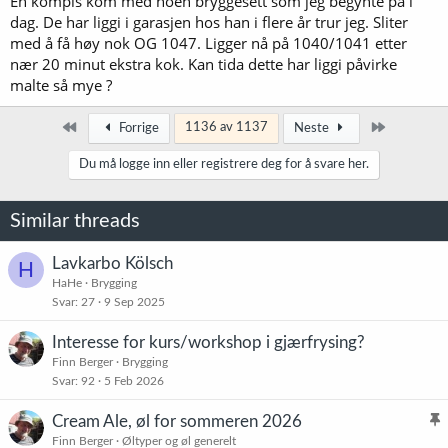
En kompis kom med noen bryggesett som jeg begynte på i
dag. De har liggi i garasjen hos han i flere år trur jeg. Sliter
med å få høy nok OG 1047. Ligger nå på 1040/1041 etter
nær 20 minut ekstra kok. Kan tida dette har liggi påvirke
malte så mye ?
Først
Siste
1136 av 1137
Forrige
Neste
Du må logge inn eller registrere deg for å svare her.
Similar threads
Lavkarbo Kölsch
H
HaHe
Brygging
Svar
27
9 Sep 2025
Interesse for kurs/workshop i gjærfrysing?
Finn Berger
Brygging
Svar
92
5 Feb 2026
Cream Ale, øl for sommeren 2026
l
Finn Berger
Øltyper og øl generelt