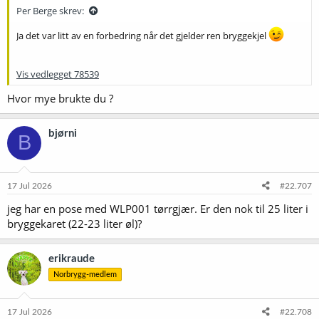
:
Per Berge skrev:
Ja det var litt av en forbedring når det gjelder ren bryggekjel
Vis vedlegget 78539
Hvor mye brukte du ?
bjørni
B
17 Jul 2026
#22.707
jeg har en pose med WLP001 tørrgjær. Er den nok til 25 liter i
bryggekaret (22-23 liter øl)?
erikraude
Norbrygg-medlem
17 Jul 2026
#22.708