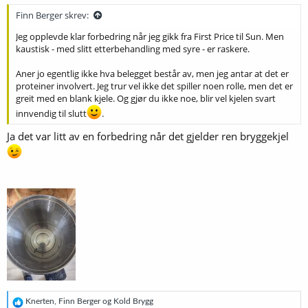
:
Finn Berger skrev:
Jeg opplevde klar forbedring når jeg gikk fra First Price til Sun. Men
kaustisk - med slitt etterbehandling med syre - er raskere.
Aner jo egentlig ikke hva belegget består av, men jeg antar at det er
proteiner involvert. Jeg trur vel ikke det spiller noen rolle, men det er
greit med en blank kjele. Og gjør du ikke noe, blir vel kjelen svart
innvendig til slutt
.
Ja det var litt av en forbedring når det gjelder ren bryggekjel
R
Knerten
,
Finn Berger
og
Kold Brygg