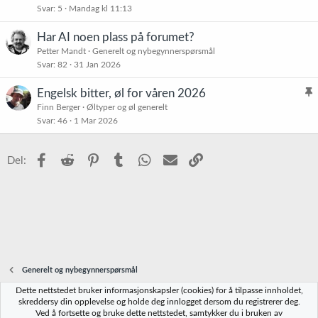
Svar
5
Mandag kl 11:13
i
s
Har AI noen plass på forumet?
t
Petter Mandt
Generelt og nybegynnerspørsmål
r
Svar
82
31 Jan 2026
e
t
Engelsk bitter, øl for våren 2026
l
Finn Berger
Øltyper og øl generelt
Svar
46
1 Mar 2026
i
s
t
Facebook
Reddit
Pinterest
Tumblr
WhatsApp
E-post
Link
Del:
r
e
t
Generelt og nybegynnerspørsmål
Dette nettstedet bruker informasjonskapsler (cookies) for å tilpasse innholdet,
Norbrygg-default
skreddersy din opplevelse og holde deg innlogget dersom du registrerer deg.
Ved å fortsette og bruke dette nettstedet, samtykker du i bruken av