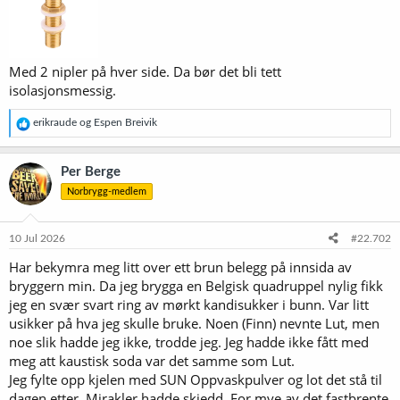
Med 2 nipler på hver side. Da bør det bli tett
isolasjonsmessig.
R
erikraude
og
Espen Breivik
e
a
k
Per Berge
s
Norbrygg-medlem
j
o
n
e
10 Jul 2026
#22.702
r
Har bekymra meg litt over ett brun belegg på innsida av
:
bryggern min. Da jeg brygga en Belgisk quadruppel nylig fikk
jeg en svær svart ring av mørkt kandisukker i bunn. Var litt
usikker på hva jeg skulle bruke. Noen (Finn) nevnte Lut, men
noe slik hadde jeg ikke, trodde jeg. Jeg hadde ikke fått med
meg att kaustisk soda var det samme som Lut.
Jeg fylte opp kjelen med SUN Oppvaskpulver og lot det stå til
dagen etter. Mirakler hadde skjedd. For mye av det fastbrente