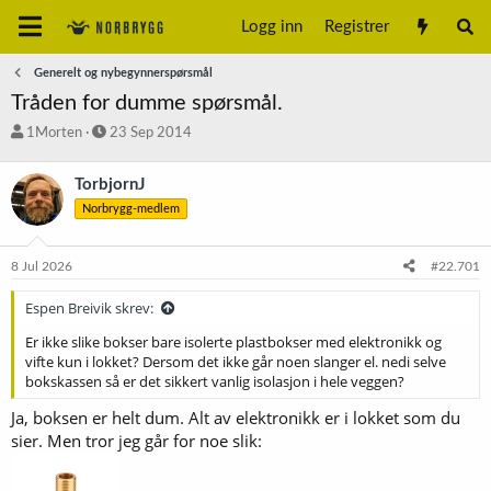
Logg inn
Registrer
Generelt og nybegynnerspørsmål
Tråden for dumme spørsmål.
T
S
1Morten
23 Sep 2014
r
t
å
a
TorbjornJ
d
r
Norbrygg-medlem
s
t
t
d
a
a
8 Jul 2026
#22.701
r
t
t
o
Espen Breivik skrev:
e
r
Er ikke slike bokser bare isolerte plastbokser med elektronikk og
vifte kun i lokket? Dersom det ikke går noen slanger el. nedi selve
bokskassen så er det sikkert vanlig isolasjon i hele veggen?
Ja, boksen er helt dum. Alt av elektronikk er i lokket som du
sier. Men tror jeg går for noe slik: