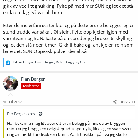
gikk av ved litt gnukking. Fylte på med mer SUN og lot det stå
enda en dag. Så var alt borte.
Etter denne erfaringa tenkte jeg på dette brune belegget jeg ei
stund trudde var såkalt Øl stein. Fylte opp kjelen igjen med
varmtvann og SUN. Satte på en spreder jeg bruker til skylling
og lot den stå noen timer. Gikk tilbake og fant kjelen rein som
bare det. SUN Oppvask pulver der altså.
R
Håkon Bugge
,
Finn Berger
,
Kold Brygg
og 1 til
e
a
k
Finn Berger
s
Moderator
j
o
n
e
10 Jul 2026
#22.703
r
:
Per Berge skrev:
Har bekymra meg litt over ett brun belegg på innsida av bryggern
min. Da jeg brygga en Belgisk quadruppel nylig fikk jeg en svær svart
ring av mørkt kandisukker i bunn. Var litt usikker på hva jeg skulle