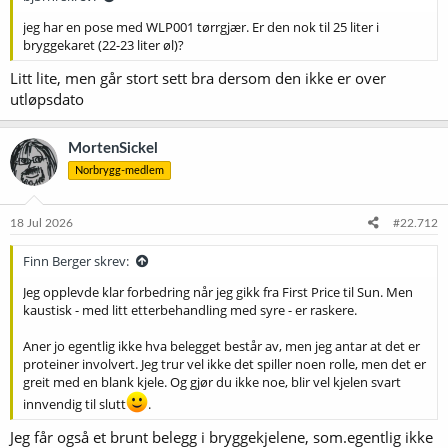
jeg har en pose med WLP001 tørrgjær. Er den nok til 25 liter i
bryggekaret (22-23 liter øl)?
Litt lite, men går stort sett bra dersom den ikke er over
utløpsdato
MortenSickel
Norbrygg-medlem
18 Jul 2026
#22.712
Finn Berger skrev:
Jeg opplevde klar forbedring når jeg gikk fra First Price til Sun. Men
kaustisk - med litt etterbehandling med syre - er raskere.
Aner jo egentlig ikke hva belegget består av, men jeg antar at det er
proteiner involvert. Jeg trur vel ikke det spiller noen rolle, men det er
greit med en blank kjele. Og gjør du ikke noe, blir vel kjelen svart
innvendig til slutt
.
Jeg får også et brunt belegg i bryggekjelene, som.egentlig ikke